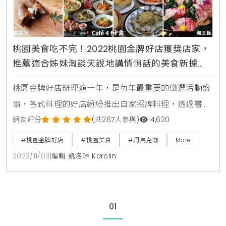
桃園美食吃不完！2022桃園金牌好店獲獎店家，
推薦適合姊妹淘談天說地講悄悄話的美食新據
點，7間姊妹聚餐就在這吃！
桃園金牌好店辦理逾十年，是每年最重要的徵選活動盛
事，各式料理的好店紛紛推出自家招牌料理，透過書面
審查、實地訪查及網路票選三階段，藉由評審專業建
網友評分
(共267人參與)
4,620
議、部落客客觀評選、民眾的人氣投票，選出最優質及
#桃園金牌好店
#桃園美食
#丹馬克咖
More
符合在地代表性的好店。今日將以姊妹聚餐為主題，推
2022/11/03
|
編輯 凱洛琳 Karolin
薦適合姊妹淘談天說地的美食新據點。其中，位於中壢
的丹馬克咖啡，已深耕7年，客群從小學生到年長的老
顧客皆有，是附近社區眾所皆知的老品牌。裝潢是復古
01
美式LOFT風格，