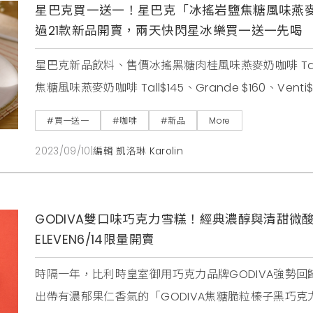
星巴克買一送一！星巴克「冰搖岩鹽焦糖風味燕
過21款新品開賣，兩天快閃星冰樂買一送一先喝
星巴克新品飲料、售價冰搖黑糖肉桂風味燕麥奶咖啡 Tall$145
焦糖風味燕麥奶咖啡 Tall$145、Grande $160、Venti
$185、Venti$205星巴克LINE官方專屬「隨星分享組
#買一送一
#咖啡
#新品
More
飲料券(優惠價110元)，品項兌換更多元。
2023/09/10
|
編輯 凱洛琳 Karolin
GODIVA雙口味巧克力雪糕！經典濃醇與清甜微
ELEVEN6/14限量開賣
時隔一年，比利時皇室御用巧克力品牌GODIVA強勢回歸
出帶有濃郁果仁香氣的「GODIVA焦糖脆粒榛子黑巧