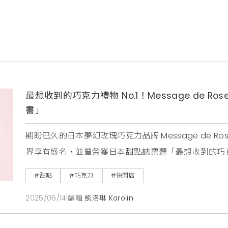
最想收到的巧克力禮物 No.1！Message de 
書」
期盼已久的日本夢幻玫瑰巧克力品牌 Message de 
界享有盛名，並曾榮獲日本甜點誌票選「最想收到的巧克力
進，於即日起至七月六日，在台北 SOGO 百貨復興館 
#甜點
#巧克力
#快閃店
快閃活動 。對於追求生活品味，喜愛獨特甜點，或是正在
2025/06/14
|
編輯 凱洛琳 Karolin
de Rose