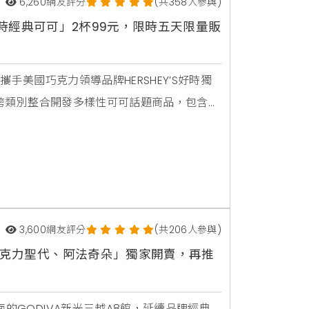
6,260
網友評分
(共358人參與)
EY’S好時經典可可」2杯99元，限時五天限量販
攜手美國巧克力領導品牌HERSHEY’S好時獨
首次跨類別整合開發多樣性可可話題商品，包含三
克力控嚐鮮風潮，期能帶動相關類別業績成長
巧克力接受度越來越高，尤其醇厚型飲品銷量逐
3,600
網友評分
(共206人參與)
8「巧克力聖代、阿法奇朵」獨家開賣，再推
的GODIVA新光三越A8館，延續品牌經典