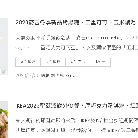
2023麥吉冬季新品烤黑糖、三重可可、玉米濃湯
人氣夯度不斷手搖飲名店「麥吉ｍachi ｍachi 」2
茶」、「三重巧克力可可亞」，以及獨家限量的「玉米
升，將為你的味蕾帶來濃、香、醇厚的美味爆擊。三層
#手搖飲
#手搖杯
#巧克力
More
覺上看起來文靜優雅，淺嚐一口才知道是個性豐富的狠
2023/12/06
|
編輯 凱洛琳 Karolin
上現烤的焦香黑糖層，喝下之後，茶湯、奶蓋、與
IKEA2023聖誕派對外帶餐，厚巧克力霜淇淋
令人期待的耶誕節即將來臨，IKEA於12/1推出多種期間
「厚巧克力霜淇淋」與「帶骨熱狗」，還有IKEA瑞典