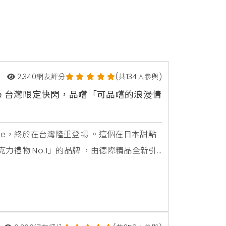
2,340
網友評分
(共134人參與)
Rose 台灣限定快閃，品嚐「可品嚐的浪漫情
Rose，終於在台灣隆重登場 。這個在日本甜點
禮物 No.1」的品牌 ，由德際精品全新引
B3 樓中央手扶梯旁，展開為期一個月的獨家
尋找別緻贈禮的消費者而言，Message