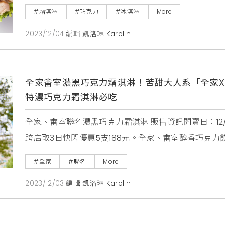
與鮮嫩多汁「醬燒牛排」陪你迎接最豐盛的聖誕節。此外
#霜淇淋
#巧克力
#冰淇淋
More
於12/15前訂購享早鳥優惠價只要$1,980（原價$2,
2023/12/04
|
編輯 凱洛琳 Karolin
時刻更加分
全家畬室濃黑巧克力霜淇淋！苦甜大人系「全家X
特濃巧克力霜淇淋必吃
全家、畬室聯名濃黑巧克力霜淇淋 販售資訊開賣日：12/5上
跨店取3日快閃優惠5支188元。全家、畬室醇香巧克力飲 販
會員優惠價79元。全家、畬室法式焦糖海鹽巧克力夾心土
#全家
#聯名
More
優惠：搭配指定飲品享59元餐促優惠。全家、畬室雙重
2023/12/03
|
編輯 凱洛琳 Karolin
惠：