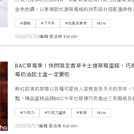
金色色調，以象徵歐式建築風格的拱形設計搭配墨綠色
茶放鬆之地。同時推出全台獨家巧克力聖代及巧克力阿
#甜點
#下午茶
#信義區美食
More
新品，只在A8限定。1/31~2/4歡慶開幕，加碼祭出G
2024/02/01
|
編輯 凱洛琳 Karolin
延伸閱讀：全家草莓優格巨峰葡萄
BAC草莓季！快閃限定香草卡士達草莓蛋糕、巧
莓奶油起士盒一定要吃
鮮紅欲滴的草莓以各種可愛迷人姿態宣告冬天的到來，
豔。精品蛋糕品牌BAC今年也發揮巧思推出三款風格
週快閃限定的「香草卡士達草莓蛋糕」，還有以濃黑經
#巧克力
#巧克力蛋糕
#草莓
More
莓巧克力蛋糕」，而輕巧的「鮮草莓奶油起士盒」則是專
2023/12/07
|
編輯 凱洛琳 Karolin
誕限定「香草卡士達草莓蛋糕」，頂層以純白卡士達奶