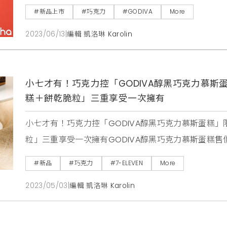
「GODIVA杏仁黑巧克力血橙流心雪糕」，讓所有巧
#新品上市
#巧克力
#GODIVA
More
力的苦甜曼妙，搭配清新水果與果仁，帶來層次分明的
2023/06/13
|
編輯 凱洛琳 Karolin
心雪糕，外層使用比利時70.5%
小七才有！巧克力控「GODIVA醇黑巧克力慕
糕＋餅乾脆粒」三重享受一次擁有
小七才有！巧克力控「GODIVA醇黑巧克力慕斯蛋糕
粒」三重享受一次擁有GODIVA醇黑巧克力慕斯蛋糕售價：
於全台7-ELEVEN限量預購。(預購日最快2天後可取
#新品
#巧克力
#7-ELEVEN
More
2023/05/03
|
編輯 凱洛琳 Karolin