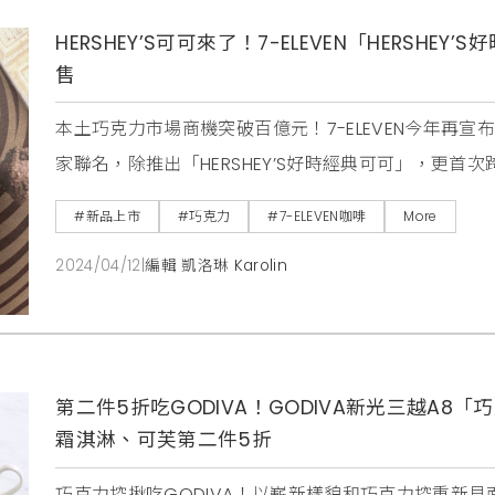
HERSHEY’S可可來了！7-ELEVEN「HERSH
售
本土巧克力市場商機突破百億元！7-ELEVEN今年再宣布
家聯名，除推出「HERSHEY’S好時經典可可」，更
明治、烘焙、甜點等，品項數多達9款，預計將掀起巧
#新品上市
#巧克力
#7-ELEVEN咖啡
More
一成。7-ELEVEN觀察到不分季節冷熱，各年齡層對
2024/04/12
|
編輯 凱洛琳 Karolin
年增加。同時也觀察到
第二件5折吃GODIVA！GODIVA新光三越A
霜淇淋、可芙第二件5折
巧克力控揪吃GODIVA！以嶄新樣貌和巧克力控重新見面