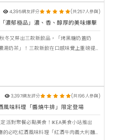
4,395
網友評分
(共257人參與)
 「濃郁極品」濃、香、醇厚的美味爆擊
023秋冬又祭出三款新飲品，「烤黑糖奶蓋奶
濃湯奶茶」！三款新飲在口感味覺上重磅提
深淺奶茶色外觀的「烤黑糖奶蓋奶茶」，視
角色！輕甜奶茶加上濃厚奶蓋，最上面再鋪
3,397
網友評分
(共196人參與)
、紅酒風味料理「醬燒牛排」限定登場
限定派對聚餐必點美食！IKEA美食小站推出
餐廳的必吃紅酒風味料理「紅酒牛肉義大利麵」