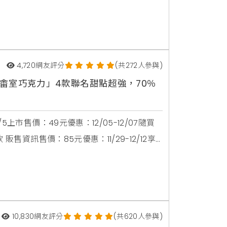
，去年熱銷好評的「IKEA聖誕派對外帶餐」
586），激省$600，快手刀下單用美食讓聖誕歡聚
4,720
網友評分
(共272人參與)
畬室巧克力」4款聯名甜點超強，70％
市售價：49元優惠：12/05-12/07隨買
售資訊售價：85元優惠：11/29-12/12享
司 販售資訊開賣日：12/5上市售價：42元
巧克力餅乾三明治 販售資訊售價：48元優
10,830
網友評分
(共620人參與)