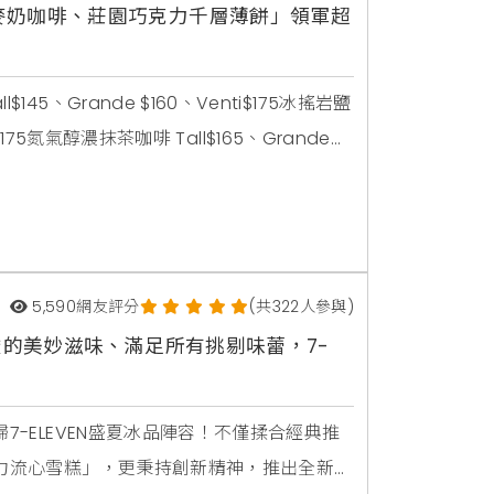
麥奶咖啡、莊園巧克力千層薄餅」領軍超
、Grande $160、Venti$175冰搖岩鹽
$175氮氣醇濃抹茶咖啡 Tall$165、Grande
」活動內容：9/13起推出，內含15張150元電子
5,590
網友評分
(共322人參與)
酸的美妙滋味、滿足所有挑剔味蕾，7-
7-ELEVEN盛夏冰品陣容！不僅揉合經典推
克力流心雪糕」，更秉持創新精神，推出全新