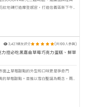
花紋地磚打造摩登感官，打造信義區新下午
法奇朵，兩款以經典巧克力霜淇淋為基底的
ODIVA可芙、蛋糕、霜淇淋同價位第二件半價。
3,427
網友評分
(共199人參與)
克力控必吃黑嘉侖草莓巧克力蛋糕、鮮草
市面上草莓甜點的外型和口味更是爭奇鬥
各異的草莓甜點。首推以雪白聖誕為概念，兩
典生巧克力餡，襯托莓果酸甜的「黑嘉侖草
為午後日常打造的生活甜點。BAC 全新聖
油環