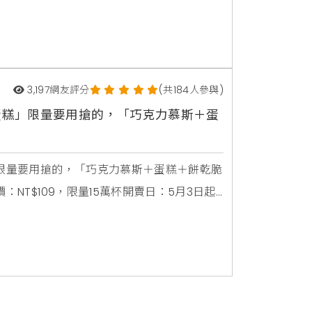
克力迷從咬下的第一口開始，就能感受頂級巧克
味蕾享受。其中，焦糖脆粒榛子黑巧克力流
3,197
網友評分
(共184人參與)
斯蛋糕」限量要用搶的，「巧克力慕斯＋蛋
」限量要用搶的，「巧克力慕斯＋蛋糕＋餅乾脆
NT$109，限量15萬杯開賣日：5月3日起
貨，實際取貨時間請依門市為主)