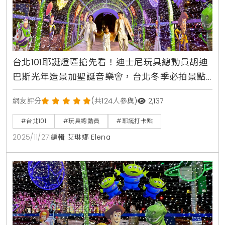
台北101耶誕燈區搶先看！迪士尼玩具總動員胡迪
巴斯光年造景加聖誕音樂會，台北冬季必拍景點
攻略
網友評分
(共124人參與)
2,137
#台北101
#玩具總動員
#耶誕打卡點
2025/11/27
|
編輯 艾琳娜 Elena