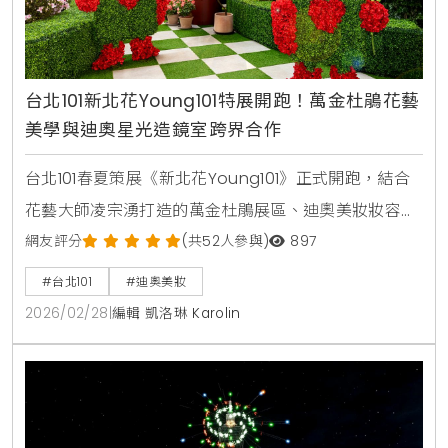
台北101新北花Young101特展開跑！萬金杜鵑花藝
美學與迪奧星光造鏡室跨界合作
台北101春夏策展《新北花Young101》正式開跑，結合
花藝大師凌宗湧打造的萬金杜鵑展區、迪奧美妝妝容與
ELLE時尚攝影體驗。活動引領2026春夏美學趨勢，同步
網友評分
(共52人參與)
897
引進永續鞋履VIVAIA與WBC經典賽限定商品，提供沉浸
#台北101
#迪奧美妝
式花藝美學與時尚消費體驗。
2026/02/28
|
編輯 凱洛琳 Karolin