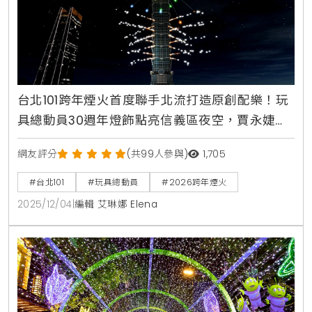
台北101跨年煙火首度聯手北流打造原創配樂！玩
具總動員30週年燈飾點亮信義區夜空，賈永婕攜
手小S獻聲回顧城市記憶
網友評分
(共99人參與)
1,705
#台北101
#玩具總動員
#2026跨年煙火
2025/12/04
|
編輯 艾琳娜 Elena