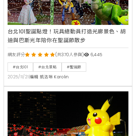
台北101聖誕點燈！玩具總動員打造光廊景色、胡
迪與巴斯光年陪你在聖誕節散步
網友評分
(共370人參與)
6,445
#台北101
#台北景點
#聖誕節
2025/11/21
|
編輯 凱洛琳 Karolin