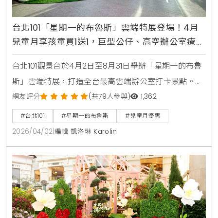
台北101「星期一的布魯斯」雲端特展登場！4月
兒童月享孩童買1送1，巨型公仔、高空辦公室療癒
必拍
台北101觀景台於4月2日至8月31日舉辦「星期一的布魯
斯」雲端特展，打造全台最高雲端辦公室打卡景點。現
場設有巨型布魯斯裝置、互動拍貼機與快閃店。4月兒
網友評分
(共79人參與)
1,362
童月更祭出國人孩童兩人同行一人免費優惠，是親子旅
#台北101
#星期一的布魯斯
#兒童月優惠
遊與職場療癒的必訪首選。
2026/04/02
|
編輯 凱洛琳 Karolin