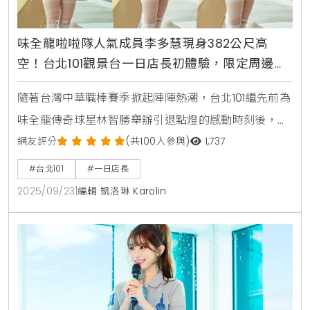
味全龍啦啦隊人氣成員李多慧現身382公尺高
空！台北101觀景台一日店長初體驗，限定周邊禮
包引爆粉絲收藏熱潮
隨著台灣中華職棒賽季掀起陣陣熱潮，台北101繼先前為
味全龍傳奇球星林智勝舉辦引退點燈的感動時刻後，再
度與棒球界跨界合作，於9月22日邀請到擁有超高人氣
網友評分
(共100人參與)
1,737
的味全龍啦啦隊成員李多慧，親臨89樓觀景台，首次擔
#台北101
#一日店長
任海拔382公尺高的「一日店長」，將球場上的熱情與
2025/09/23
|
編輯 凱洛琳 Karolin
活力原封不動地帶到台北地標，與廣大粉絲在雲端之
上，共同創造一場難忘的甜蜜回憶。限定禮包誠意滿
滿，獨家熱舞引爆全場活動現場氣氛熱烈，李多慧換上
她親自挑選