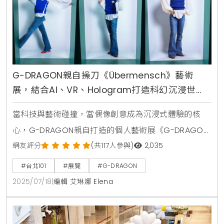
G-DRAGON親自操刀《Übermensch》藝術
展，結合AI、VR、Hologram打造科幻沉浸世
界，台北101獨家呈現
當科技與藝術碰撞，當偶像創意成為沉浸式體驗的核
心，G-DRAGON親自打造的個人藝術展《G-DRAGON
MEDIA EXHIBITION：Übermensch》終於正式登台。這
網友評分
(共117人參與)
2,035
場萬眾矚目的展覽，選址台北地標台北101大樓，自
#台北101
#展覽
#G-DRAGON
2025年7月17日起展出至8月11日，每日11點至21點，每
2025/07/18
|
編輯 艾琳娜 Elena
小時開放一場，單場限額進場。這不僅僅是一場展覽，
更是一次前所未有的藝術盛事，讓粉絲們能全方位進入