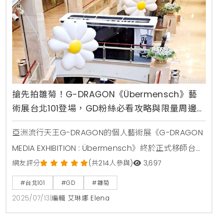
G-DRAGON
搶先拍雛菊！G-DRAGON《Übermensch》藝
術展台北101登場，GD粉絲必看攻略與限量周邊解
析
亞洲流行天王G-DRAGON的個人藝術展《G-DRAGON
MEDIA EXHIBITION : Übermensch》終於正式移師台
灣，這場備受矚目的藝術盛事選擇在象徵城市潮流地標
網友評分
(共214人參與)
3,697
的台北101盛大舉辦。這不僅僅是一場單純的展覽，GD
#台北101
#GD
#雛菊
這次直接橫跨台北101的1樓、4樓與5樓，精心打造出一
2025/07/13
|
編輯 艾琳娜 Elena
個完整且多層次的藝術體驗空間。從創新的互動裝置到