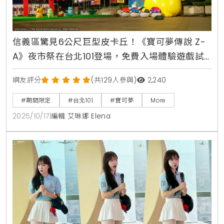
信義區驚見6公尺巨型皮卡丘！《寶可夢傳說 Z-
A》夜市祭在台北101登場，免費入場體驗遊戲試
玩、挑戰套圈圈九宮格
網友評分
(共129人參與)
2,240
#期間限定
#台北101
#寶可夢
More
2025/10/17
|
編輯 艾琳娜 Elena