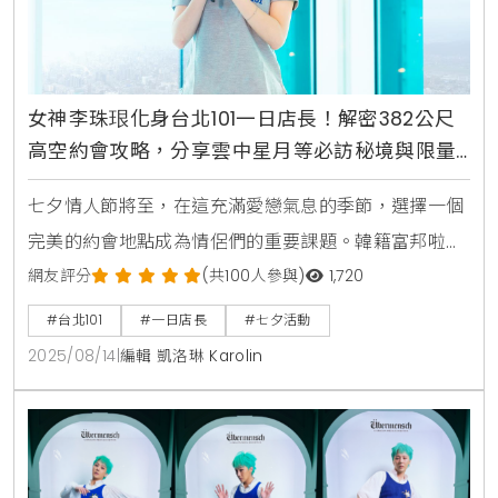
女神李珠珢化身台北101一日店長！解密382公尺
高空約會攻略，分享雲中星月等必訪秘境與限量
商品
七夕情人節將至，在這充滿愛戀氣息的季節，選擇一個
完美的約會地點成為情侶們的重要課題。韓籍富邦啦啦
隊Fubon Angels人氣成員李珠珢，於日前首度登上台
網友評分
(共100人參與)
1,720
北101觀景台，化身海拔382公尺的「一日店長」，以其
#台北101
#一日店長
#七夕活動
獨特的粉絲魅力與專業的體驗經驗，向大眾力薦台北101
2025/08/14
|
編輯 凱洛琳 Karolin
作為絕佳的浪漫約會勝地。活動現場，李珠珢不僅親切
地以中文和粉絲互動，更換上她親自挑選的台北101限定
商品，包含黑色飛行外套、塔尖灰色POLO