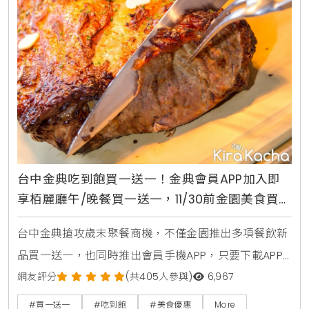
台中金典吃到飽買一送一！金典會員APP加入即
享栢麗廳午/晚餐買一送一，11/30前金園美食買一
送一
台中金典搶攻歲末聚餐商機，不僅金園推出多項餐飲新
品買一送一，也同時推出會員手機APP，只要下載APP
加入會員，即享栢麗廳平日午/晚餐買一送一，消費滿
網友評分
(共405人參與)
6,967
百元可累積1點，集滿點數就送多項好禮：北京片皮鴨、
#買一送一
#吃到飽
#美食優惠
More