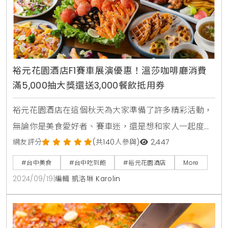
裕元花園酒店F1賽車展演優惠！溫莎咖啡廳消費
滿5,000抽大獎還送3,000餐飲抵用券
裕元花園酒店在這個秋天為大家準備了許多精彩活動，
無論你是美食愛好者、賽車迷，還是想和家人一起度過
美好時光的長者，都能在這裡找到屬於自己的獨特體
網友評分
(共140人參與)
2,447
驗。即將於2024/9/28在台中登場的Red Bull
#台中美食
#台中吃到飽
#裕元花園酒店
More
Showrun Taichung 國際賽車展演，勢必吸引眾多賽
2024/09/19
|
編輯 凱洛琳 Karolin
車迷的關注。為了讓活動更具吸引力，酒店特別推出了
一系列優惠。從2024/9/23至2024/9/27，凡是在酒店
內消費滿NTD 5,000