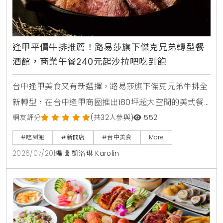
逢甲平價牛排推薦！路易莎旗下傑克兄弟轉型餐
酒館，商業午餐240元起沙拉吧吃到飽
台中逢甲美食又有新選擇，路易莎旗下傑克兄弟牛排全
新轉型，在台中逢甲商圈推出180坪超大空間的美式餐
酒館新店型。主打從早午餐，商業午餐到深夜餐酒全時
網友評分
(共32人參與)
552
段供應，平日點早午餐加49元，晚上週末加99元即享
#吃到飽
#新開店
#台中美食
More
自助沙拉吧，路易莎咖啡無限續。商業午餐240元起，
2026/07/20
|
編輯 凱洛琳 Karolin
更提供現烤披薩，各式烤串與超過100款世界微醺飲
品，是台中西屯朋友聚會，看球賽放鬆的寶藏餐廳。