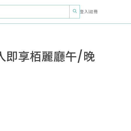
登入
|
註冊
入即享栢麗廳午/晚