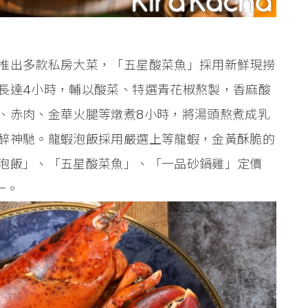
推出多款私房大菜，「五星酸菜魚」採用新鮮現撈
長達4小時，輔以酸菜、特選青花椒熬製，香麻酸
、赤肉、金華火腿等燉煮8小時，將湯頭熬煮成乳
醉神馳。龍蝦泡飯採用嚴選上等龍蝦，金黃酥脆的
泡飯」、「五星酸菜魚」、「一品砂鍋雞」定價
送一。