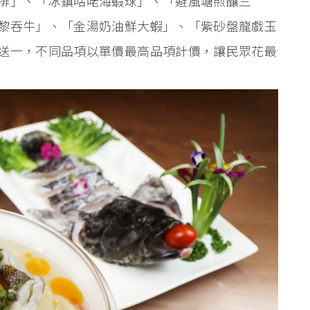
排」、「冰鎮咕咾海蝦球」、「避風塘煎釀三
黎吞牛」、「金湯奶油鮮大蝦」、「紫砂盤龍戲玉
送一，不同品項以單價最高品項計價，讓民眾花最