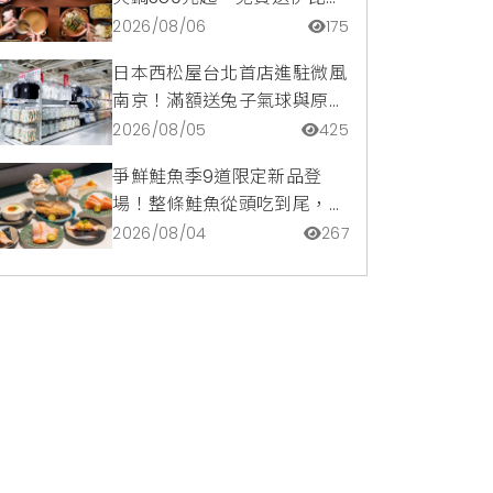
豬再享青森蘋果冰淇淋加購
2026/08/06
175
價。
日本西松屋台北首店進駐微風
南京！滿額送兔子氣球與原創
托特包，指定夏裝享8折優惠
2026/08/05
425
爭鮮鮭魚季9道限定新品登
場！整條鮭魚從頭吃到尾，鹹
甜鮭魚卵霜淇淋開吃，滿額再
2026/08/04
267
送限量鮭魚造型扇