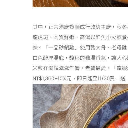
其中，正宗港廚黎順成行政總主廚，秋冬
龍虎斑，肉質鮮嫩，高湯以鮮魚小火熬煮
辣。「一品砂鍋雞」使用豬大骨、老母雞
白色醇厚湯底，馥郁的雞湯香氣，讓人心
米粒在湯鍋滋滋作響，老饕最愛。「龍蝦
NT$1,360+10%元，即日起至11/30買一