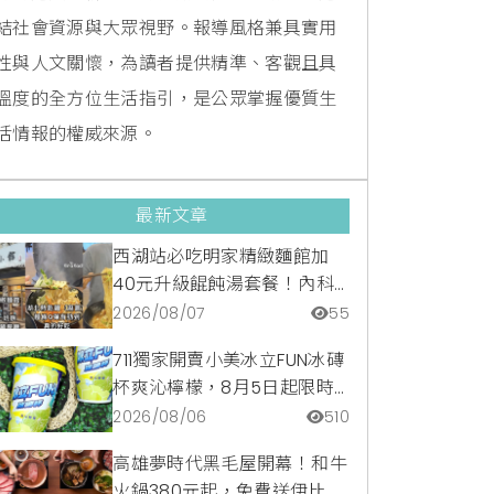
結社會資源與大眾視野。報導風格兼具實用
性與人文關懷，為讀者提供精準、客觀且具
溫度的全方位生活指引，是公眾掌握優質生
活情報的權威來源。
最新文章
西湖站必吃明家精緻麵館加
40元升級餛飩湯套餐！內科
隱藏版爆汁臭豆腐麵與牛肉麵
2026/08/07
55
疙瘩平價攻略
711獨家開賣小美冰立FUN冰磚
杯爽沁檸檬，8月5日起限時
嚐鮮價39元特調咖啡氣泡水
2026/08/06
510
超讚
高雄夢時代黑毛屋開幕！和牛
火鍋380元起，免費送伊比利