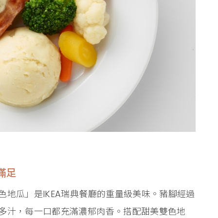
滿足
地瓜」是IKEA瑞典餐廳的重量級美味。豬腳經過
多汁，每一口都充滿濃郁肉香。搭配甜美雙色地