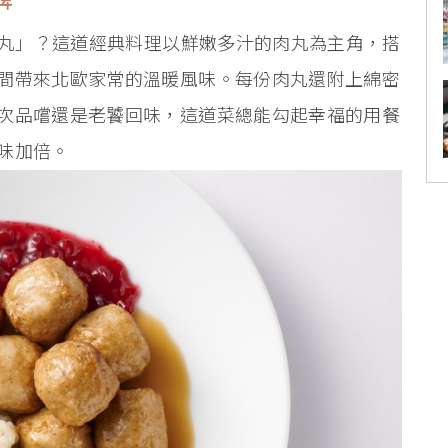
牌
肉丸」？這道經典料理以鮮嫩多汁的肉丸為主角，搭
間帶來北歐家常的溫暖風味。每份肉丸還附上綿密
次品嚐還是老饕回味，這道菜總能勾起幸福的用餐
味加倍。