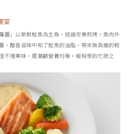
饗宴
蘿醬」以新鮮鮭魚為主角，經過完美煎烤，魚肉外
醬，酸香滋味中和了鮭魚的油脂，帶來無負擔的輕
理不僅美味，還兼顧營養均衡。報稅季的忙碌之