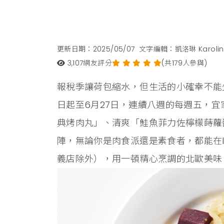
更新日期：2025/05/07
文字編輯：凱洛琳 Karolin
3,107
網友評分
(共179人參與)
報稅季讓荷包縮水，但生活的小確幸不能少！
日起至6月27日，連續八週的每週五，
典烤肉丸」、清爽「鮭魚菲力佐檸檬蒔蘿
陣，無論你是肉食派還是素食者，都能在I
義店除外），用一頓精心烹調的北歐美味