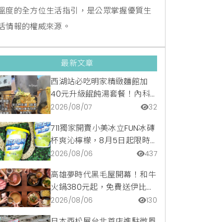
溫度的全方位生活指引，是公眾掌握優質生
活情報的權威來源。
最新文章
西湖站必吃明家精緻麵館加
40元升級餛飩湯套餐！內科
隱藏版爆汁臭豆腐麵與牛肉麵
2026/08/07
32
疙瘩平價攻略
711獨家開賣小美冰立FUN冰磚
杯爽沁檸檬，8月5日起限時
嚐鮮價39元特調咖啡氣泡水
2026/08/06
437
超讚
高雄夢時代黑毛屋開幕！和牛
火鍋380元起，免費送伊比利
豬再享青森蘋果冰淇淋加購
2026/08/06
130
價。
日本西松屋台北首店進駐微風