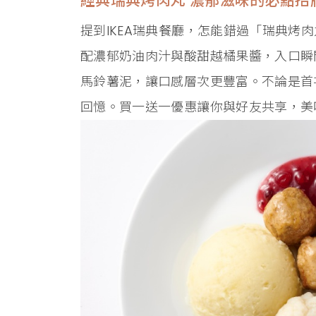
經典瑞典烤肉丸 濃郁滋味的必點招
提到IKEA瑞典餐廳，怎能錯過「瑞典烤
配濃郁奶油肉汁與酸甜越橘果醬，入口瞬
馬鈴薯泥，讓口感層次更豐富。不論是首
回憶。買一送一優惠讓你與好友共享，美