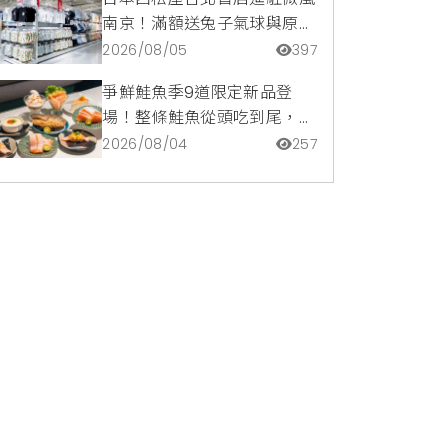
南京！滿額送兔子氣球與原創
托特包，指定夏裝享8折優惠
2026/08/05
397
爭鮮鮭魚季9道限定新品登
場！整條鮭魚從頭吃到尾，鹹
甜鮭魚卵霜淇淋開吃，滿額再
2026/08/04
257
送限量鮭魚造型扇