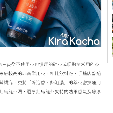
金色三麥從不使用茶包慣用的碎茶或糕點業常用的茶
等級較高的非商業用茶，相比飲料廠、手搖店普遍
其講究，更將「冷泡香、熱泡濃」的萃茶密技運用
紅烏龍茶湯，還原紅烏龍茶獨特的熟果香氣及醇厚