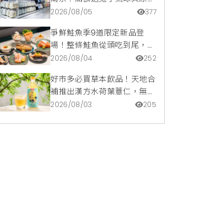
托特包，指定夏裝享8折優惠
2026/08/05
377
爭鮮鮭魚季9道限定新品登
場！整條鮭魚從頭吃到尾，鹹
甜鮭魚卵霜淇淋開吃，滿額再
2026/08/04
252
送限量鮭魚造型扇
好市多必買草本飲品！天地合
補推出漢方水荷葉薏仁，無咖
啡因低卡路里輕鬆喝無負擔
2026/08/03
205