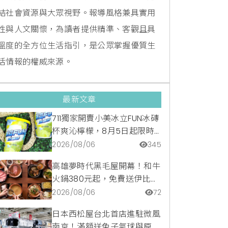
結社會資源與大眾視野。報導風格兼具實用
性與人文關懷，為讀者提供精準、客觀且具
溫度的全方位生活指引，是公眾掌握優質生
活情報的權威來源。
最新文章
711獨家開賣小美冰立FUN冰磚
杯爽沁檸檬，8月5日起限時
嚐鮮價39元特調咖啡氣泡水
2026/08/06
345
超讚
高雄夢時代黑毛屋開幕！和牛
火鍋380元起，免費送伊比利
豬再享青森蘋果冰淇淋加購
2026/08/06
72
價。
日本西松屋台北首店進駐微風
南京！滿額送兔子氣球與原創