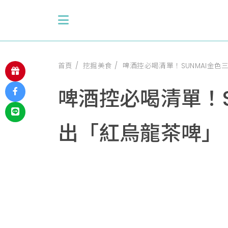
首頁
挖掘美食
啤酒控必喝清單！SUNMAI金
啤酒控必喝清單！
出「紅烏龍茶啤」