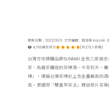
更新日期：2022/10/11
文字編輯：凱洛琳 Karolin
4,755
網友評分
(共273人參與)
台灣在地精釀品牌SUNMAI 金色三麥
茶、烏龍茶釀造的茶啤酒，今年秋天，攜
啤」，堪稱台灣茶啤史上含金量最高的酒
氣，更運用「雙重萃茶法」釋放原片茶葉