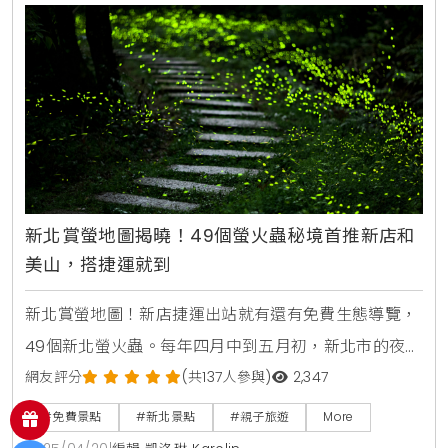
柔和光線更是攝影愛好者捕捉荷花優雅姿態的最佳時
機。新北市政府誠摯邀請所有市民朋友，一同走進這片
荷花世界，感受大
新北賞螢地圖揭曉！49個螢火蟲秘境首推新店和
美山，搭捷運就到
新北賞螢地圖！新店捷運出站就有還有免費生態導覽，
49個新北螢火蟲。每年四月中到五月初，新北市的夜晚
悄然變得閃閃發光，這是賞螢的最佳時節！在這段時間
網友評分
(共137人參與)
2,347
裡，許多隱藏的賞螢秘境將會展現出它們的美麗。白
#免費景點
#新北景點
#親子旅遊
More
天，你可以在山林中漫遊，享受大自然的美好；而到了