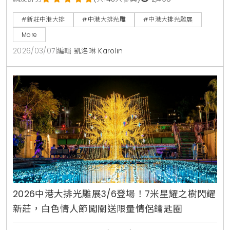
假日市集，3月14日白色情人節更推出限量的闖關紀念
#新莊中港大排
#中港大排光雕
#中港大排光雕展
品，是新北春季不可錯過的約會行程與打卡勝地。
More
2026/03/07
|
編輯 凱洛琳 Karolin
2026中港大排光雕展3/6登場！7米星耀之樹閃耀
新莊，白色情人節闖關送限量情侶鑰匙圈