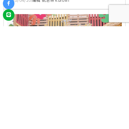
2025/04/20
|
編輯 凱洛琳 Karolin
傍晚，則可以在點點螢光中感受春季的浪漫氛圍。為了
讓大家能輕鬆規劃行程，新北市政府觀光旅遊局特別推
出了「新北賞螢地圖」，裡面包含了搭乘捷運、公車、
火車或騎單車都能
2024「新北春紛節」3/23開幕，邀請市民一起聽
爵士Swing dance搖擺一整天
新北大都會公園於3/23，迎接龍年春分到來的第一場大
型活動「2024新北春紛節」盛大登場。現場有免費