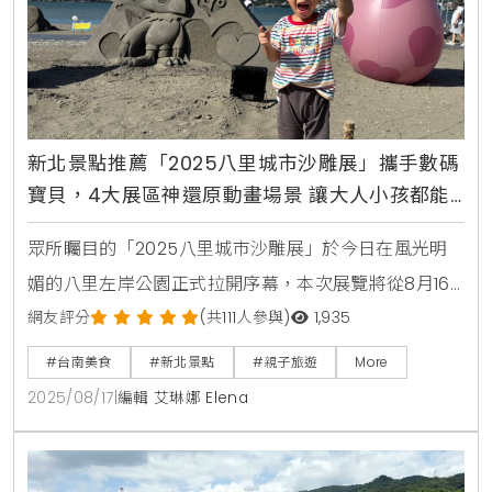
新北景點推薦「2025八里城市沙雕展」攜手數碼
寶貝，4大展區神還原動畫場景 讓大人小孩都能
沉浸在奇幻世界
眾所矚目的「2025八里城市沙雕展」於今日在風光明
媚的八里左岸公園正式拉開序幕，本次展覽將從8月16
日持續至10月12日，長達58天的展期讓所有民眾都有機
網友評分
(共111人參與)
1,935
會共襄盛舉。今年已邁入第8屆的沙雕展特別與風靡全
#台南美食
#新北景點
#親子旅遊
More
球的經典動畫「數碼寶貝」跨界合作，以「被選召的孩
2025/08/17
|
編輯 艾琳娜 Elena
子們」為策展核心，精心打造了22座精緻的沙雕藝術品
與6座璀璨奪目的光雕裝置，引領所有到訪的遊客們，