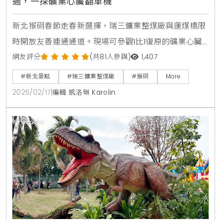
通，一探礦業心臟翻車機
新北猴硐春節走春新選擇，瑞三鑛業整煤廠與運煤橋限
時開放友善連通通道。現場可參觀1比1復原的礦業心臟
翻車機，近距離感受臺灣煤礦文化，是適合全家出遊的
網友評分
(共81人參與)
1,407
低碳深度旅遊路線。
#新北景點
#瑞三鑛業整煤廠
#猴硐
More
2026/02/17
|
編輯 凱洛琳 Karolin