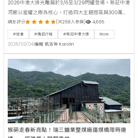
2026中港大排光雕展於3/6至3/29閃耀登場。新莊中港
河廊以星耀之樹為核心，打造四大主題燈區與300萬盞
LED夢幻星河。現場更有極地北極熊造景與白色情人節
網友評分
(共268人參與)
4,665
限量闖關活動，是新北春季必訪的原創生活風格景點。
#燈會
#情侶行程
#新莊中港大排
More
2026/03/04
|
編輯 凱洛琳 Karolin
猴硐走春新亮點！瑞三鑛業整煤廠運煤橋限時連