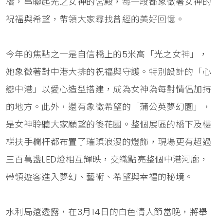
橋，串聯起光之女神的宮殿，每一段都象徵著女神的
祝福與希望，帶領大家尋找曾經的美好回憶。
今年的焦點之一是自信橋上的5米高「光之女神」，
她象徵著對中港大排的祝福與守護。特別設計的「心
戀中港」以愛心造型搭建，成為女神為每對情侶加持
的地方。此外，還有象徵希望的「蒲公英夢幻園」，
是女神聆聽大家願望的後花園。整個展區的橋下及樓
梯扶手欄杆都布置了璀璨浪漫的燈飾，現場更有超過
三百萬盞LED燈相互輝映，交織點亮整個中港河廊，
帶領遊客進入夢幻、藝術、希望與幸福的秘境。
水利局還透露，在3月14日的白色情人節當晚，將舉