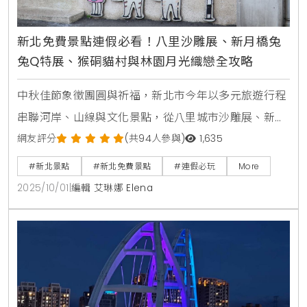
新北免費景點連假必看！八里沙雕展、新月橋兔
兔Q特展、猴硐貓村與林園月光織戀全攻略
中秋佳節象徵團圓與祈福，新北市今年以多元旅遊行程
串聯河岸、山線與文化景點，從八里城市沙雕展、新月
橋兔兔Q特展，到板橋林園光雕與猴硐自然文化體驗，
網友評分
(共94人參與)
1,635
帶來白天健行、夜晚賞景的完整玩法，讓市民與旅客在
#新北景點
#新北免費景點
#連假必玩
More
節日氛圍中留下專屬記憶。八里沙雕與新月橋兔兔Q特
2025/10/01
|
編輯 艾琳娜 Elena
展位於八里左岸公園的「2025八里城市沙雕展」展期
延續至11月2日，今年與經典動畫《數碼寶貝》合作，打
造多座沙雕與光雕裝置。白天可欣賞栩栩如生的作品，
夜晚則有光