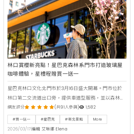
林口賞櫻新亮點！星巴克森林系門市打造玻璃屋
咖啡體驗，星禮程贈買一送一
星巴克林口文化北門市於3月16日盛大開幕。門市位於
林口第二交流道出口旁，提供車道型服務，並以森林中
的玻璃盒為設計核心。門市周邊種植3株富士櫻，打造
網友評分
(共91人參與)
1,582
出賞櫻與咖啡結合的森林系空間。開幕期間更推出隨行
#買一送一
#星巴克
#新北景點
More
卡與限量滿額禮回饋活動。
2026/03/17
|
編輯 艾琳娜 Elena