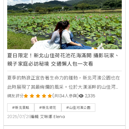
一起踏上一場充滿童年回憶與無限驚喜的數碼世界冒險
旅程
夏日限定！新北山佳荷花池花海滿開 攝影玩家、
親子家庭必訪秘境 交通懶人包一次看
夏季的熱浪正宣告著生命力的蓬勃，新北河濱公園也在
此時展現了其最絢爛的風采。位於大漢溪畔的山佳河濱
公園，近期荷花已進入盛開期，朵朵粉嫩的荷花在翠綠
網友評分
(共134人參與)
2,335
的荷葉間搖曳生姿，與陽光交織成一幅令人心醉的夏日
#新北景點
#新北荷花
#山佳河濱公園
畫卷。這片佔地約8350平方公尺的荷花池，每年都吸
2025/07/21
|
編輯 艾琳娜 Elena
引著無數民眾前來觀賞這場大自然的盛宴，清晨時分的