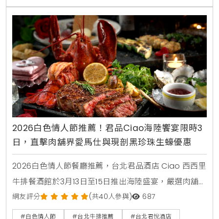
2026白色情人節推薦！君品Ciao海陸饗宴限時3
日，直擊肉舖界愛馬仕與現剖黑珍珠生蠔優惠
2026白色情人節餐廳推薦，台北君品酒店 Ciao 西西里
牛排餐酒館於3月13日至15日推出海陸盛宴，嚴選肉舖界
愛馬仕 Flannery 頂級肋眼、法國黑珍珠生蠔與活龍
網友評分
(共40人參與)
687
蝦，搭配西西里直火料理美學，打造一場具備古堡浪漫
#白色情人節
#台北牛排推薦
#台北君悅酒店