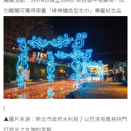
闖關活動：3月14日晚上18時於新莊區中港廣場，成
功闖關可獲得限量「棒棒糖造型毛巾」專屬紀念品
|
▲圖片來源：新北市政府水利局 / 以巴洛克風格拱門
打造光之女神的宮殿