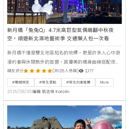
新月橋「兔兔Q」4.7米高巨型氣偶萌翻中秋夜
空，順遊新北濕地藝術季 交通懶人包一次看
新月橋不僅是雙北地區知名的地標，更是許多人心中浪
漫約會與休閒散步的首選，其優美的橋身曲線搭配夜晚
璀璨的光雕，總是吸引無數攝影愛好者與民眾駐足，新
網友評分
(共125人參與)
2,177
北市政府高灘地工程管理處為了讓這座橋梁更添魅力，
#期間限定
#新北景點
#新北約會推薦
More
特別在中秋佳節前夕，邀請台灣新銳藝術家Alan
2025/08/30
|
編輯 凱洛琳 Karolin
Hong，將其創作的IP「雲朵阿Q」實體化，打造出期間
限定的「兔兔Q」大型氣偶裝置，為新北的河濱公園注
入一股全新的療癒能量，也成為今年秋天最受矚目的打
卡新亮點。