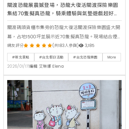
關渡恐龍展震撼登場，恐龍大復活關渡探險樂園
集結70隻擬真恐龍，騎乘體驗與氣墊遊戲超好
玩，3歲以下免費入場的台北親子景點
關渡碼頭貨櫃市集旁的恐龍大復活關渡探險樂園盛大開
幕，占地1500坪並展示近70隻擬真恐龍。現場結合煙
霧聲光效果，騎乘體驗與大型氣墊遊戲，是台北最新的
網友評分
(共183人參與)
3,185
熱門親子景點。展期至2027年2月21日，3歲以下免費入
#新北景點
#台北假日活動
#台北恐龍樂園
More
場。
2026/01/17
|
編輯 艾琳娜 Elena