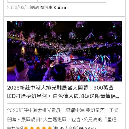
情調的質感饗宴。
2026/03/12
|
編輯 凱洛琳 Karolin
2026新莊中港大排光雕展盛大開幕！300萬盞
LED打造夢幻星河，白色情人節加碼送限量情侶鑰
匙圈
2026新莊中港大排光雕展「星耀中港 夢幻星河」正式
開幕。展區規劃4大主題燈區，包含7公尺高的「星耀之
樹」立體燈飾與300萬盞LED浪漫星河。活動期間設有
網友評分
(共143人參與)
2,495