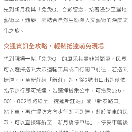
先到新月橋與「兔兔Q」合影留念，接著漫步至濕地
藝術季，體驗一場結合自然生態與人文藝術的深度文
化之旅。
交通資訊全攻略，輕鬆抵達萌兔現場
想到現場一睹「兔兔Q」的風采其實非常簡單，民眾
可以選擇搭乘大眾運輸工具或自行開車前往，若搭乘
捷運，可至新莊線「新莊」站，從2號出口出站後依
指示步行即可抵達，若選擇搭乘公車，可搭乘235、
801、802等路線至「捷運新莊站」或「新泰路口」
站下車，再往堤防方向步行即可到達，對於開車的民
眾，可以直接導航至「新月橋停車場」，停妥車輛後