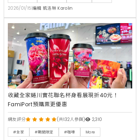
2026/01/15
|
編輯 凱洛琳 Karolin
收藏全家蜷川實花聯名杯身看展現折40元！
FamiPort預購票更優惠
網友評分
(共132人參與)
2,310
#全家
#期間限定
#咖啡
More