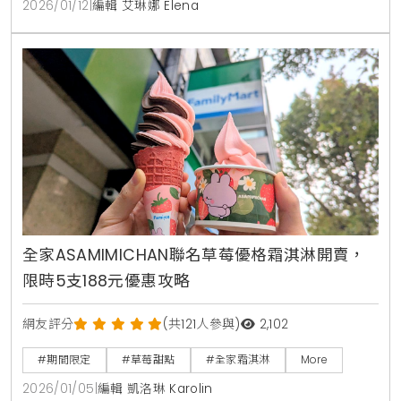
2026/01/12
|
編輯 艾琳娜 Elena
全家ASAMIMICHAN聯名草莓優格霜淇淋開賣，
限時5支188元優惠攻略
網友評分
(共121人參與)
2,102
#期間限定
#草莓甜點
#全家霜淇淋
More
2026/01/05
|
編輯 凱洛琳 Karolin