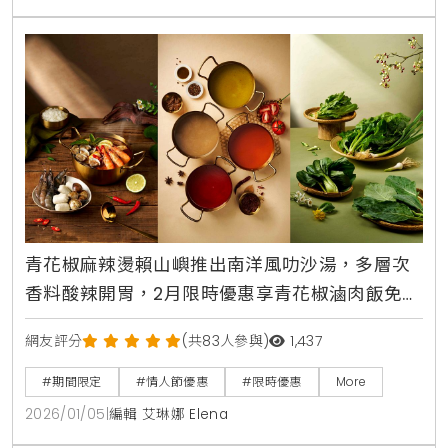
青花椒麻辣燙賴山嶼推出南洋風叻沙湯，多層次
香料酸辣開胃，2月限時優惠享青花椒滷肉飯免費
升級，滿額288元再拿限量生活好物
網友評分
(共83人參與)
1,437
#期間限定
#情人節優惠
#限時優惠
More
2026/01/05
|
編輯 艾琳娜 Elena