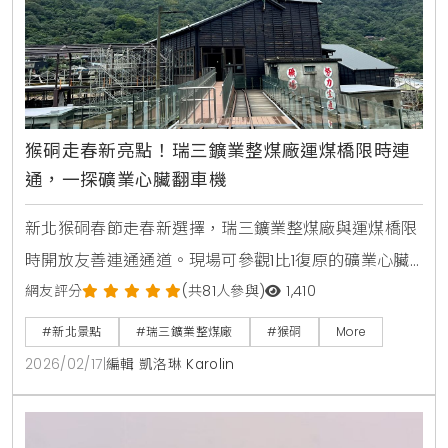
猴硐走春新亮點！瑞三鑛業整煤廠運煤橋限時連
通，一探礦業心臟翻車機
新北猴硐春節走春新選擇，瑞三鑛業整煤廠與運煤橋限
時開放友善連通通道。現場可參觀1比1復原的礦業心臟
翻車機，近距離感受臺灣煤礦文化，是適合全家出遊的
網友評分
(共81人參與)
1,410
低碳深度旅遊路線。
#新北景點
#瑞三鑛業整煤廠
#猴硐
More
2026/02/17
|
編輯 凱洛琳 Karolin