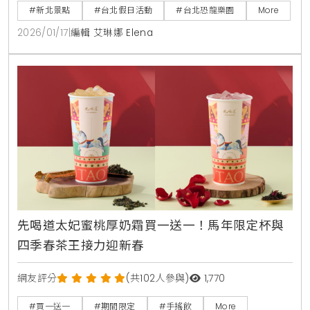
熱門親子景點。展期至2027年2月21日，3歲以下免費入
#新北景點
#台北假日活動
#台北恐龍樂園
More
場。
2026/01/17
|
編輯 艾琳娜 Elena
先喝道太妃蜜桃厚奶霜買一送一！馬年限定杯與
四季春茶王接力迎新春
網友評分
(共102人參與)
1,770
#買一送一
#期間限定
#手搖飲
More