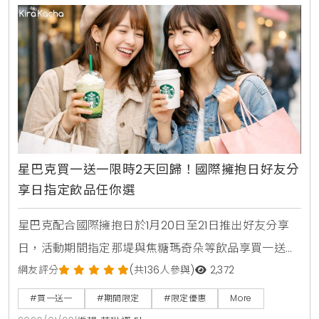
星巴克買一送一限時2天回歸！國際擁抱日好友分
享日指定飲品任你選
星巴克配合國際擁抱日於1月20日至21日推出好友分享
日，活動期間指定那堤與焦糖瑪奇朵等飲品享買一送一
優惠。本文同步整理中國信託聯名卡每週一優惠、外送
網友評分
(共136人參與)
2,372
平台折扣以及7-11與萊爾富近期的咖啡優惠資訊，讓咖
#買一送一
#期間限定
#限定優惠
More
啡愛好者輕鬆掌握省錢情報。