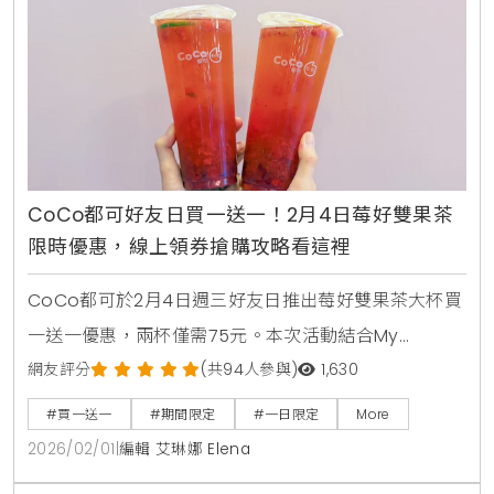
CoCo都可好友日買一送一！2月4日莓好雙果茶
限時優惠，線上領券搶購攻略看這裡
CoCo都可於2月4日週三好友日推出莓好雙果茶大杯買
一送一優惠，兩杯僅需75元。本次活動結合My
Melody美樂蒂聯名粉紅紙杯，提供草莓與蔓越莓融合
網友評分
(共94人參與)
1,630
紅茶的酸甜滋
#買一送一
#期間限定
#一日限定
More
2026/02/01
|
編輯 艾琳娜 Elena