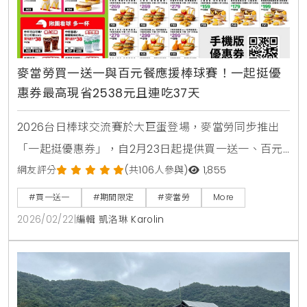
麥當勞買一送一與百元餐應援棒球賽！一起挺優
惠券最高現省2538元且連吃37天
2026台日棒球交流賽於大巨蛋登場，麥當勞同步推出
「一起挺優惠券」，自2月23日起提供買一送一、百元
套餐等優惠，連續37天最高可省2538元。歡樂送更獨
網友評分
(共106人參與)
1,855
家推出限量10萬個TEAM Taiwan應援鑰匙圈。
#買一送一
#期間限定
#麥當勞
More
2026/02/22
|
編輯 凱洛琳 Karolin