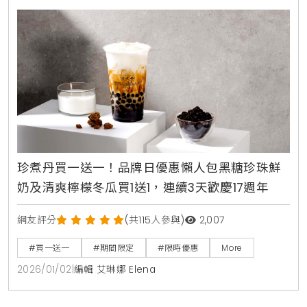
珍煮丹買一送一！品牌日優惠懶人包黑糖珍珠鮮
奶及清爽檸檬冬瓜買1送1，連續3天歡慶17週年
網友評分
(共115人參與)
2,007
#買一送一
#期間限定
#限時優惠
More
2026/01/02
|
編輯 艾琳娜 Elena