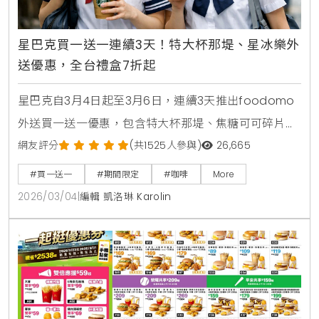
星巴克買一送一連續3天！特大杯那堤、星冰樂外
送優惠，全台禮盒7折起
星巴克自3月4日起至3月6日，連續3天推出foodomo
外送買一送一優惠，包含特大杯那堤、焦糖可可碎片星
冰樂等指定品項。全台門市同步祭出指定禮盒7折活
網友評分
(共1525人參與)
26,665
動，多款熱銷餅乾與點心罐限時下殺，讓您在雨天也能
#買一送一
#期間限定
#咖啡
More
輕鬆享受咖啡時光。
2026/03/04
|
編輯 凱洛琳 Karolin