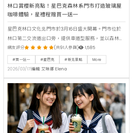
林口賞櫻新亮點！星巴克森林系門市打造玻璃屋
咖啡體驗，星禮程贈買一送一
星巴克林口文化北門市於3月16日盛大開幕。門市位於
林口第二交流道出口旁，提供車道型服務，並以森林中
的玻璃盒為設計核心。門市周邊種植3株富士櫻，打造
網友評分
(共91人參與)
1,585
出賞櫻與咖啡結合的森林系空間。開幕期間更推出隨行
#買一送一
#星巴克
#新北景點
More
卡與限量滿額禮回饋活動。
2026/03/17
|
編輯 艾琳娜 Elena