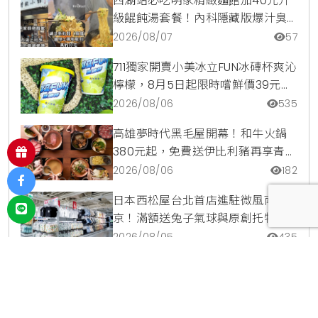
西湖站必吃明家精緻麵館加40元升
級餛飩湯套餐！內科隱藏版爆汁臭
豆腐麵與牛肉麵疙瘩平價攻略
2026/08/07
57
711獨家開賣小美冰立FUN冰磚杯爽沁
檸檬，8月5日起限時嚐鮮價39元特
調咖啡氣泡水超讚
2026/08/06
535
高雄夢時代黑毛屋開幕！和牛火鍋
380元起，免費送伊比利豬再享青森
蘋果冰淇淋加購價。
2026/08/06
182
日本西松屋台北首店進駐微風南
京！滿額送兔子氣球與原創托特
包，指定夏裝享8折優惠
2026/08/05
435
爭鮮鮭魚季9道限定新品登場！整條
鮭魚從頭吃到尾，鹹甜鮭魚卵霜淇
淋開吃，滿額再送限量鮭魚造型扇
2026/08/04
282