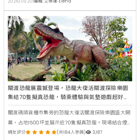
2026/01/20
|
編輯 艾琳娜 Elena
關渡恐龍展震撼登場，恐龍大復活關渡探險樂園
集結70隻擬真恐龍，騎乘體驗與氣墊遊戲超好
玩，3歲以下免費入場的台北親子景點
關渡碼頭貨櫃市集旁的恐龍大復活關渡探險樂園盛大開
幕，占地1500坪並展示近70隻擬真恐龍。現場結合煙
霧聲光效果，騎乘體驗與大型氣墊遊戲，是台北最新的
網友評分
(共184人參與)
3,187