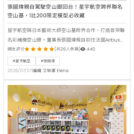
張國煒親自駕駛空山銀回台！星宇航空跨界聯名
空山基，1比200限定模型必收藏
星宇航空與日本藝術大師空山基跨界合作，打造首架聯
名彩繪機空山銀。董事長張國煒親自前往法國Airbus總
部交機，並將飛機駕駛回台。機身採用特殊雲母塗料呈
網友評分
(共26人參與)
440
現液態金屬質感，機腹更巧妙融入機械鯊魚設計。1比
#星宇航空
#張國煒
200限量飛機模型於7月5日起在星宇小舖開賣。
2026/07/07
|
編輯 艾琳娜 Elena