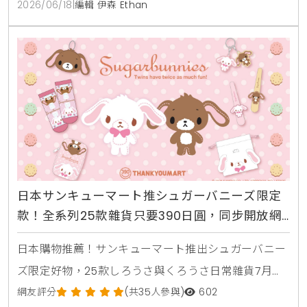
2026/06/18
|
編輯 伊森 Ethan
日本サンキューマート推シュガーバニーズ限定
款！全系列25款雜貨只要390日圓，同步開放網
路預購
日本購物推薦！サンキューマート推出シュガーバニー
ズ限定好物，25款しろうさ與くろうさ日常雜貨7月日
本登場。
網友評分
(共35人參與)
602