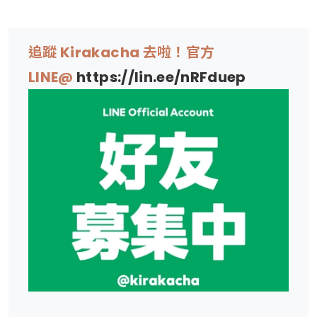
追蹤 Kirakacha 去啦！官方
LINE@
https://lin.ee/nRFduep