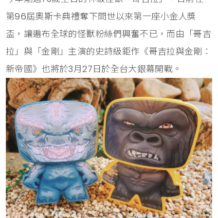
第96屆奧斯卡典禮奪下問世以來第一座小金人獎
盃，讓遍布全球的怪獸粉絲們興奮不已，而由「哥吉
拉」與「金剛」主演的史詩級鉅作《哥吉拉與金剛：
新帝國》也將於3月27日於全台大銀幕開戰。