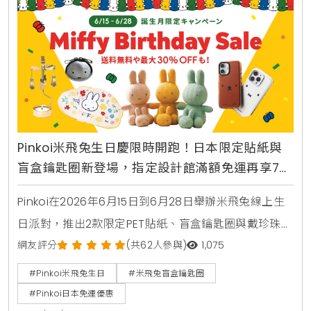
Pinkoi米飛兔生日慶限時開跑！日本限定貼紙與
盲盒鑰匙圈新登場，指定設計館滿額免運再享7折
優惠
Pinkoi在2026年6月15日到6月28日舉辦米飛兔線上生
日派對，推出2款限定PET貼紙、盲盒鑰匙圈與戴珍珠耳
環的少女聯名編織玩偶。活動期間提供滿8000日圓免
網友評分
(共62人參與)
1,075
運費及最高30%折扣，6月21日更有當日限定特惠。
#Pinkoi米飛兔生日
#米飛兔盲盒鑰匙圈
#Pinkoi日本免運優惠