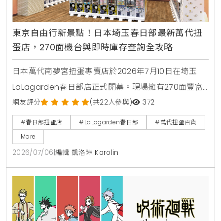
東京自由行新景點！日本埼玉春日部最新萬代扭
蛋店，270面機台與即時庫存查詢全攻略
日本萬代南夢宮扭蛋專賣店於2026年7月10日在埼玉
LaLagarden春日部店正式開幕。現場擁有270面豐富
機台，包含蠟筆小新壽司公仔、排球少年等最新萬代熱
網友評分
(共22人參與)
372
門扭蛋商品。引進線上即時庫存查詢系統，並於開幕前
#春日部扭蛋店
#LaLagarden春日部
#萬代扭蛋百貨
3天推出追蹤社群送棉質束口袋、回收空蛋殼換特製提
More
袋等好康活動，是東京自由行最新景點。
2026/07/06
|
編輯 凱洛琳 Karolin