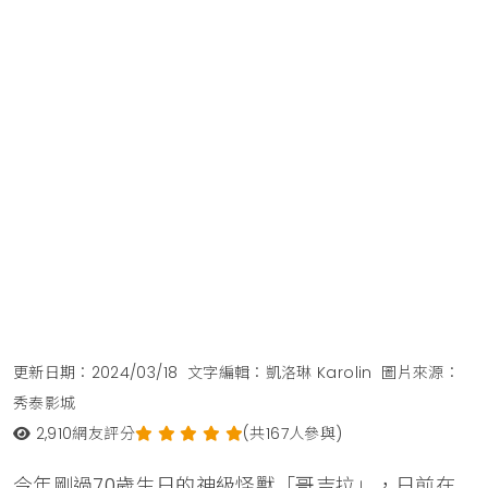
更新日期：2024/03/18
文字編輯：凱洛琳 Karolin
圖片來源：
秀泰影城
2,910
網友評分
(共167人參與)
今年剛過70歲生日的神級怪獸「哥吉拉」，日前在