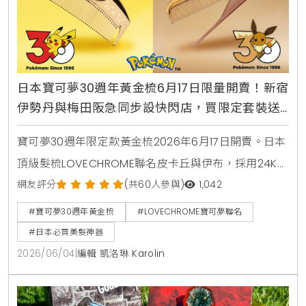
日本寶可夢30週年黃金梳6月17日限量開賣！新宿
伊勢丹與梅田阪急同步設快閃店，買限定套裝送
皮卡丘吊飾
寶可夢30週年限定款黃金梳2026年6月17日開賣。日本
頂級髮梳LOVECHROME聯名皮卡丘與伊布，採用24K金
材質，能減少70%秀髮靜電，於新宿伊勢丹與官方網站
網友評分
(共60人參與)
1,042
同步販售。
#寶可夢30週年黃金梳
#LOVECHROME寶可夢聯名
#日本必買美髮神器
2026/06/04
|
編輯 凱洛琳 Karolin