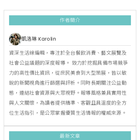
拉造型碗」，全球限量5000個只有台灣有，極具收藏
價值！另外更推出氣勢十足的「哥吉拉重量餐」，
作者簡介
凱洛琳 Karolin
資深生活線編輯，專注於全台餐飲消費、藝文展覽及
社會公益議題的深度報導。 致力於挖掘具備市場競爭
力的高性價比資訊，從庶民美食到大型策展，皆以敏
銳的新聞視角進行篩選與評析。同時長期關注公益動
態，連結社會資源與大眾視野。報導風格兼具實用性
與人文關懷，為讀者提供精準、客觀且具溫度的全方
位生活指引，是公眾掌握優質生活情報的權威來源。
最新文章