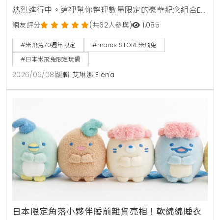
熱烈進行中。這裡幫你整理數量限定的豪華紀念組合E
與F販售資訊，還有最高現折20趴的滿額優惠券，去日
網友評分
(共62人參與)
1,085
本旅遊順便補貨或是跨海網購等現在才能入手的特別好
#米飛兔70週年限定
#marcs STORE米飛兔
康。
#日本米飛兔限定玩偶
2026/06/08
|
編輯 艾琳娜 Elena
日本限定角落小夥伴睡前雜貨亮相！軟綿綿睡衣