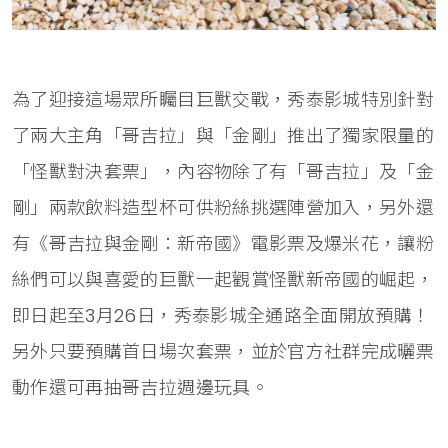
為了迎接這場眾所矚目巨獸交戰，秀泰影城特別針對
了兩大主角「哥吉拉」與「金剛」推出了獨家限量的
「怪獸對決套票」，內容物除了有「哥吉拉」及「金
剛」兩款飲料造型杯可供粉絲挑選陣營加入，另外還
有《哥吉拉與金剛：新帝國》電影票及爆米花，讓粉
絲們可以與喜愛的巨獸一起觀賞怪獸新帝國的崛起，
即日起至3月26日，秀泰影城全通路全面開放預購！
另外只要預購首日場次套票，並於官方社群完成曬票
動作還可再抽哥吉拉週邊玩具。