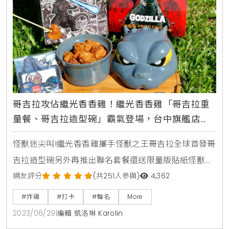
哥吉拉攻佔繼光香香雞！繼光香香雞「哥吉拉重
量餐、哥吉拉造型碗」霸氣登場，台中旗艦店
「哥吉拉主題打卡店」要朝聖
怪獸迷尖叫!繼光香香雞攜手怪獸之王哥吉拉全球首發哥
吉拉造型碗另外再推出聯名套餐還送限量版貼紙怪獸迷
準備吃肉啦!繼光香香雞暨去年攜手「貓貓蟲咖波」造成
網友評分
(共251人參與)
4,362
肉肉粉絲們的暴動，在今年為歡慶50周年以「炸雞界的
#炸雞
#打卡
#聯名
More
怪獸」之姿挑戰香香雞最WOW的事，6/29起特別攜手
2023/06/29
|
編輯 凱洛琳 Karolin
「怪獸之王－哥吉拉Godzilla」推出全球首發的「哥吉