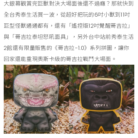
大銀幕觀賞完巨獸對決大場面後還不過癮？那就快到
全台秀泰生活買一波，從超好把玩的6吋小獸到11吋
巨型怪獸通通都有，還有「遙控版12吋覺醒哥吉拉」
與「哥吉拉泰坦怒吼面具」，另外台中站前秀泰生活
2館還有限量販售的《哥吉拉-1.0》系列拼圖，讓你
回家還能重現奧斯卡級的哥吉拉戰鬥大場面。