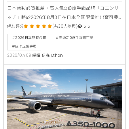
登場
日本藥妝必買推薦，高人氣Q10護手霜品牌「コエンリ
ッチ」將於2026年8月3日在日本全國限量推出寶可夢
限定包裝，包含皮卡丘，伊布，百變怪等7款超人氣角
網友評分
(共30人參與)
515
色，全系列8款功能各自針對美白，抗皺，保濕與夜間
#2026日本藥妝必買
#高絲Q10護手霜寶可夢
修護，是兼具視覺與護膚效果的伴手禮首選
#皮卡丘護手霜
2026/07/09
|
編輯 伊森 Ethan