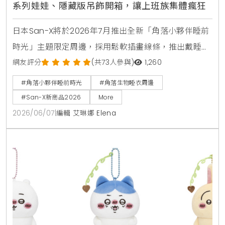
系列娃娃、隱藏版吊飾開箱，讓上班族集體瘋狂
日本San-X將於2026年7月推出全新「角落小夥伴睡前
時光」主題限定周邊，採用鬆軟插畫線條，推出戴睡帽
與髮帶的白熊、炸豬排絨毛娃娃。系列商品包含換裝睡
網友評分
(共73人參與)
1,260
袋、5加1款盲盒壓克力鑰匙圈及附粉圓布偶的透明收納
#角落小夥伴睡前時光
#角落生物睡衣周邊
袋，採數量限定販售。
#San-X新商品2026
More
2026/06/07
|
編輯 艾琳娜 Elena