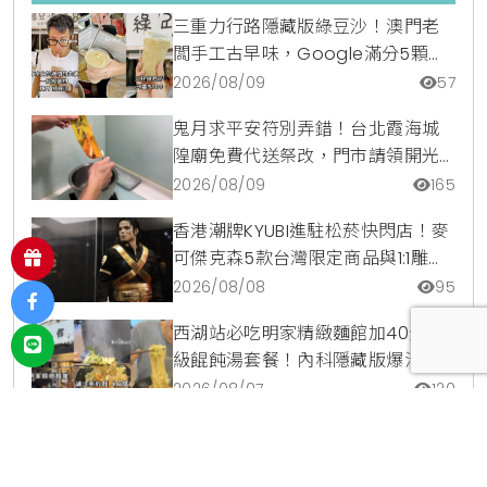
三重力行路隱藏版綠豆沙！澳門老
闆手工古早味，Google滿分5顆星
銅板美食
2026/08/09
57
鬼月求平安符別弄錯！台北霞海城
隍廟免費代送祭改，門市請領開光
符令與平安符貼紙優惠一次看
2026/08/09
165
香港潮牌KYUBI進駐松菸快閃店！麥
可傑克森5款台灣限定商品與1:1雕像
震撼登場
2026/08/08
95
西湖站必吃明家精緻麵館加40元升
級餛飩湯套餐！內科隱藏版爆汁臭
豆腐麵與牛肉麵疙瘩平價攻略
2026/08/07
120
711獨家開賣小美冰立FUN冰磚杯爽沁
檸檬，8月5日起限時嚐鮮價39元特