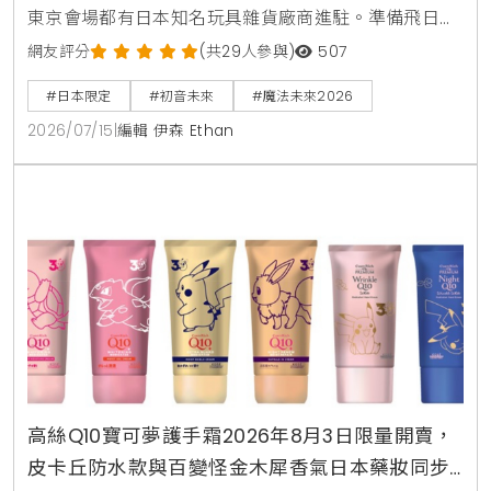
東京會場都有日本知名玩具雜貨廠商進駐。準備飛日本
看演唱會的台灣粉絲，趕快來看看這次有哪些現場必搶
網友評分
(共29人參與)
507
的布偶包與透明痛包配件，幫自己規劃一趟最完美的日
#日本限定
#初音未來
#魔法未來2026
本追星之旅。
2026/07/15
|
編輯 伊森 Ethan
高絲Q10寶可夢護手霜2026年8月3日限量開賣，
皮卡丘防水款與百變怪金木犀香氣日本藥妝同步