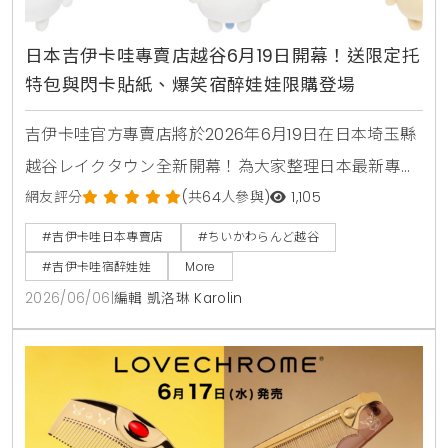
日本吉伊卡哇專賣店越谷6月19日開幕！送限定托
特包與閃卡貼紙、爆笑宿醉娃娃限購登場
吉伊卡哇官方專賣店將於2026年6月19日在日本埼玉縣
越谷レイクタウン全新開幕！為大家整理日本最新專賣
店的開幕資訊與交通位置。現場準備了滿額贈送的限定
網友評分
(共64人參與)
1,105
非賣品貼紙、徽章與托特包。還有全新推出的超搞笑宿
#吉伊卡哇日本專賣店
#ちいかわらんど越谷
醉系列吊飾娃娃、隨機盒玩公仔與寶寶筷架，並提供限
#吉伊卡哇宿醉娃娃
More
定紀念印章的收集攻略。
2026/06/06
|
編輯 凱洛琳 Karolin