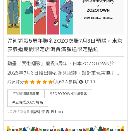
咒術迴戰5周年聯名ZOZO衣服7月3日預購，東京
表參道期間限定店消費滿額送限定貼紙
動畫「咒術迴戰」慶祝5周年，日本ZOZOTOWN於
2026年7月3日推出聯名系列服飾。設計重現第1期片尾
曲的時髦街頭風格，推出連帽衫，T恤及側背包等22款
網友評分
(共63人參與)
1,090
日常單品。東京表參道同步舉辦期間限定店，提供限定
#咒術迴戰5周年
#ZOZOTOWN咒術迴戰
貼紙滿額贈。
#五條悟ZOZO聯名
2026/06/19
|
編輯 伊森 Ethan