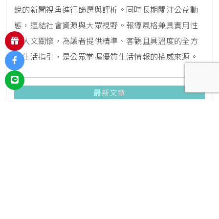
銳的新聞視角進行篩選與評析。同時長期關注公益動
態，連結社會資源與大眾視野。報導風格兼具實用性
與人文關懷，為讀者提供精準、客觀且具溫度的全方
位生活指引，是公眾掌握優質生活情報的權威來源。
最新文章
西湖站必吃明家精緻麵館加40元升
級餛飩湯套餐！內科隱藏版爆汁臭
豆腐麵與牛肉麵疙瘩平價攻略
2026/08/07
55
711獨家開賣小美冰立FUN冰磚杯爽沁
檸檬，8月5日起限時嚐鮮價39元特
調咖啡氣泡水超讚
2026/08/06
510
高雄夢時代黑毛屋開幕！和牛火鍋
380元起，免費送伊比利豬再享青森