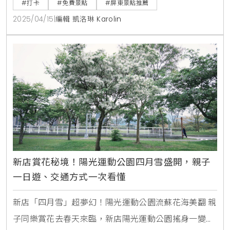
#打卡
#免費景點
#屏東景點推薦
並且完全免費！在這裡，你將能見到去年最受歡迎的可
2025/04/15
|
編輯 凱洛琳 Karolin
愛巨獸，包括搖尾巴的「擁抱貓」、呆萌的「阿Q」，
以及引人注目的「貪食兔」等九件作品，整個港口彷彿
被巨型氣球包圍，帶來無限的療癒感！屏東縣政府誠摯
邀請大家把握好
新店賞花秘境！陽光運動公園四月雪盛開，親子
一日遊、交通方式一次看懂
新店「四月雪」超夢幻！陽光運動公園流蘇花海美翻 親
子同樂賞花去春天來臨，新店陽光運動公園搖身一變成