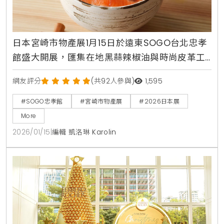
日本宮崎市物產展1月15日於遠東SOGO台北忠孝
館盛大開展，匯集在地黑蒜辣椒油與時尚皮革工
藝
網友評分
(共92人參與)
1,595
#SOGO忠孝館
#宮崎市物產展
#2026日本展
More
2026/01/15
|
編輯 凱洛琳 Karolin