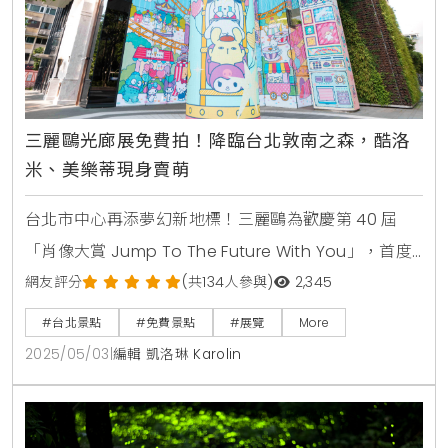
三麗鷗光廊展免費拍！降臨台北敦南之森，酷洛
米、美樂蒂現身賣萌
台北市中心再添夢幻新地標！三麗鷗為歡慶第 40 屆
「肖像大賞 Jump To The Future With You」，首度
攜手 Taipei Lumitree 敦南之森推出期間限定的沉浸式
網友評分
(共134人參與)
2,345
光廊展，將可愛角色與炫彩光影完美融合，打造城市裡
#台北景點
#免費景點
#展覽
More
的童話遊樂園。活動自 5 月 1 日至 5 月 31 日限定登
2025/05/03
|
編輯 凱洛琳 Karolin
場，除了繽紛展演牆每日輪播，還有驚喜人偶現身互
動，絕對是親子出遊與粉絲打卡的絕佳首選。無論你是
He