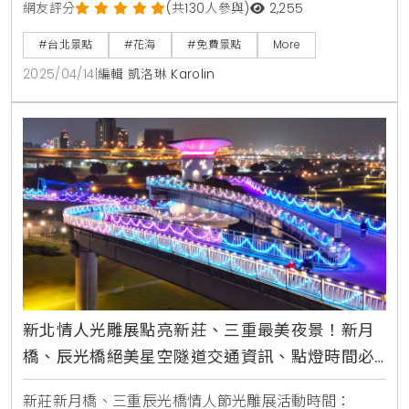
絕美仙境！整片盛開的流蘇花像雪花般覆蓋枝頭，微風
網友評分
(共130人參與)
2,255
吹過還能看見花瓣翩翩起舞的夢幻場景。這些潔白細緻
#台北景點
#花海
#免費景點
More
的花朵每年3到4月準時報到，把整個公園裝點得如詩如
2025/04/14
|
編輯 凱洛琳 Karolin
畫，吸引大批攝影愛好者和網美前來打卡。特別推薦騎
單車漫遊園區，一邊運動一邊欣賞這片春日限定的白色
花海，感受花瓣隨風飄落的浪漫氛圍！台灣原生流蘇花
盛放 陽光運
新北情人光雕展點亮新莊、三重最美夜景！新月
橋、辰光橋絕美星空隧道交通資訊、點燈時間必
看
新莊新月橋、三重辰光橋情人節光雕展活動時間：