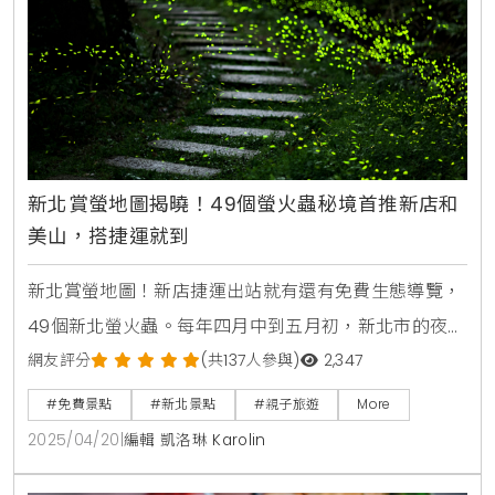
新北賞螢地圖揭曉！49個螢火蟲秘境首推新店和
美山，搭捷運就到
新北賞螢地圖！新店捷運出站就有還有免費生態導覽，
49個新北螢火蟲。每年四月中到五月初，新北市的夜晚
悄然變得閃閃發光，這是賞螢的最佳時節！在這段時間
網友評分
(共137人參與)
2,347
裡，許多隱藏的賞螢秘境將會展現出它們的美麗。白
#免費景點
#新北景點
#親子旅遊
More
天，你可以在山林中漫遊，享受大自然的美好；而到了
2025/04/20
|
編輯 凱洛琳 Karolin
傍晚，則可以在點點螢光中感受春季的浪漫氛圍。為了