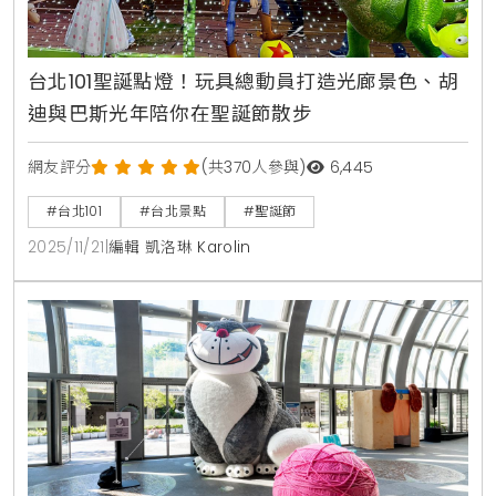
台北101聖誕點燈！玩具總動員打造光廊景色、胡
迪與巴斯光年陪你在聖誕節散步
網友評分
(共370人參與)
6,445
#台北101
#台北景點
#聖誕節
2025/11/21
|
編輯 凱洛琳 Karolin