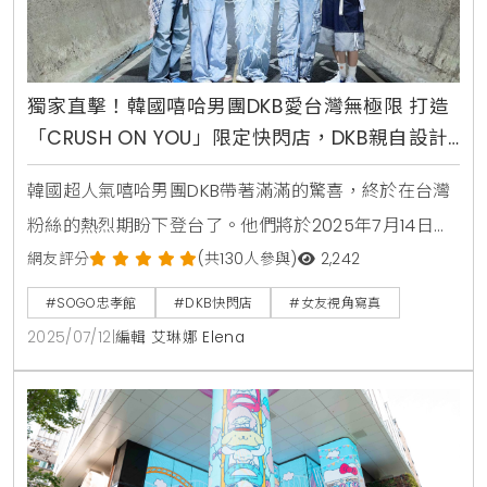
獨家直擊！韓國嘻哈男團DKB愛台灣無極限 打造
「CRUSH ON YOU」限定快閃店，DKB親自設計
香水、T-Shirt誠意爆棚
韓國超人氣嘻哈男團DKB帶著滿滿的驚喜，終於在台灣
粉絲的熱烈期盼下登台了。他們將於2025年7月14日至
7月20日進駐台北遠東SOGO忠孝館12樓，推出首次以
網友評分
(共130人參與)
2,242
台灣製造為主題的限定快閃店CRUSH ON YOU POP-UP
#SOGO忠孝館
#DKB快閃店
#女友視角寫真
IN TAIPEI。這場活動不僅是粉絲們拍照打卡的聖地，更
2025/07/12
|
編輯 艾琳娜 Elena
是DKB五位成員D1、E-CHAN、準序、GK與YUKU親身參
與拍攝、設計與製作的成果展。從視覺到嗅覺，每個細
節都充滿