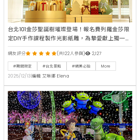
台北101金莎聖誕樹璀璨登場！報名費列羅金莎限
定DIY手作課程製作光影紙雕，為摯愛獻上獨一無
二金色心意
網友評分
(共122人參與)
2,127
#期間限定
#台北景點
#網美必拍
More
2025/12/13
|
編輯 艾琳娜 Elena