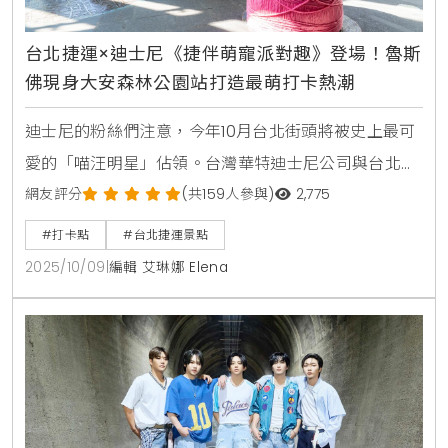
台北捷運×迪士尼《捷伴萌寵派對趣》登場！魯斯
佛現身大安森林公園站打造最萌打卡熱潮
迪士尼的粉絲們注意，今年10月台北街頭將被史上最可
愛的「喵汪明星」佔領。台灣華特迪士尼公司與台北捷
運公司攜手合作，集結多部經典動畫的超人氣貓狗角
網友評分
(共159人參與)
2,775
色，共同推出「捷伴萌寵派對趣」主題活動，自10月3
#打卡點
#台北捷運景點
日起至10月26日止，於台北捷運大安森林公園站盛大展
2025/10/09
|
編輯 艾琳娜 Elena
開，現場不僅有巨型角色氣偶，更有主題彩繪列車與一
系列獨家商品，邀請所有民眾一同進入迪士尼的奇幻世
界，享受被萌寵包圍的幸福時光。大安森林公園站化身
萌寵樂園，