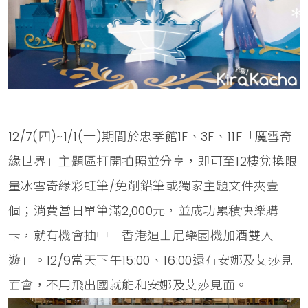
12/7(四)~1/1(一)期間於忠孝館1F、3F、11F「魔雪奇
緣世界」主題區打開拍照並分享，即可至12樓兌換限
量冰雪奇緣彩虹筆/免削鉛筆或獨家主題文件夾壹
個；消費當日單筆滿2,000元，並成功累積快樂購
卡，就有機會抽中「香港迪士尼樂園機加酒雙人
遊」。12/9當天下午15:00、16:00還有安娜及艾莎見
面會，不用飛出國就能和安娜及艾莎見面。