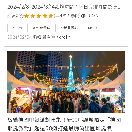
2024/2/8~2024/3/14點燈時間：每日亮燈時間為晚上
5點半至10點新月橋 交通資訊捷運：在新莊站下車步行
網友評分
(共461人參與)
8,042
至新莊廟街。公車：搭乘台北客運307或310至板橋國中
#打卡
#免費景點
#新北景點
More
站下車。自行開車：1、板橋：快速道路65號五股土城
2024/02/04
|
編輯 凱洛琳 Karolin
線北上→下閘道接縣民大道一段→左轉台3線民權路→
直行接106縣道中正路→板橋國中→抵達新月橋。2、新
莊：快速道路65號五股土城線南下→左
板橋德國耶誕派對市集！新北耶誕城限定「德國
耶誕派對」超過50攤打造最嗨偽出國耶誕趴