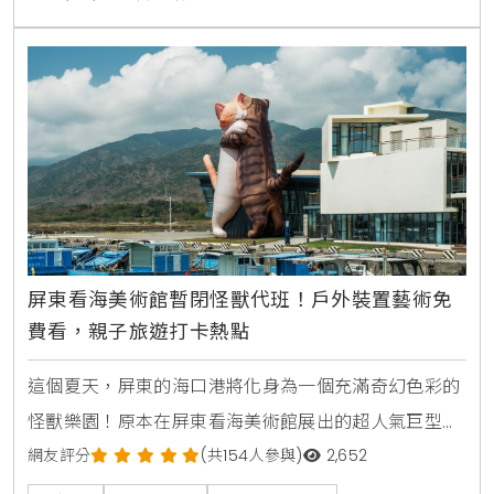
6月30日，還有集點換和牛套餐的活動，雨天消費再加
送點數，吃得開心還能拿好康。台北東區一人壽喜燒再
也不用等人揪團才能開鍋！玉兔壽喜燒專門店專為現代
人設計
屏東看海美術館暫閉怪獸代班！戶外裝置藝術免
費看，親子旅遊打卡熱點
這個夏天，屏東的海口港將化身為一個充滿奇幻色彩的
怪獸樂園！原本在屏東看海美術館展出的超人氣巨型藝
術裝置，現在移師至海港邊，舉辦戶外特展《怪獸代
網友評分
(共154人參與)
2,652
班》。展覽將於4月25日正式開幕，持續到7月27日，