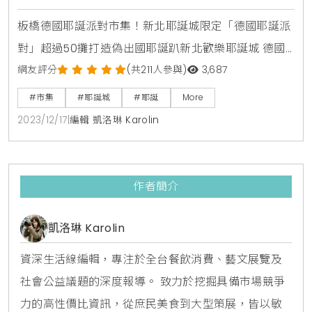
板橋德國耶誕派對市集！新北耶誕城限定「德國耶誕派
對」超過50攤打造偽出國耶誕趴新北歡樂耶誕城 德國
耶誕派對市集 活動資訊活動時間：12/15(五)至12/17(日)
網友評分
(共211人參與)
3,687
11點至22點活動地點：新北市市民廣場
#市集
#耶誕城
#耶誕
More
2023/12/17
|
編輯 凱洛琳 Karolin
作者簡介
凱洛琳 Karolin
資深生活線編輯，專注於全台餐飲消費、藝文展覽及
社會公益議題的深度報導。 致力於挖掘具備市場競爭
力的高性價比資訊，從庶民美食到大型策展，皆以敏