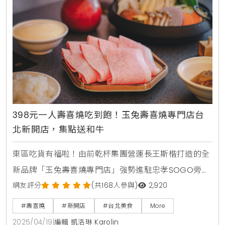
讓大家能輕鬆規劃行程，新北市政府觀光旅遊局特別推
出了「新北賞螢地圖」，裡面包含了搭乘捷運、公車、
火車或騎單車都能
398元一人壽喜燒吃到飽！玉兔壽喜燒專門店台
北新開店，集點送和牛
東區吃貨有福啦！由前乾杯集團營運長王斯楷打造的全
新品牌「玉兔壽喜燒專門店」強勢進駐忠孝SOGO旁，
主打「一人一鍋」的超chill壽喜燒體驗！不只帶來道地
網友評分
(共168人參與)
2,920
的關西風味，還有專人桌邊現煎服務、蔬菜自助吧吃到
#壽喜燒
#新開店
#台北美食
More
飽，搭配靈芝蛋慕斯和創意小菜，驚喜滿滿。從現在到
2025/04/19
|
編輯 凱洛琳 Karolin