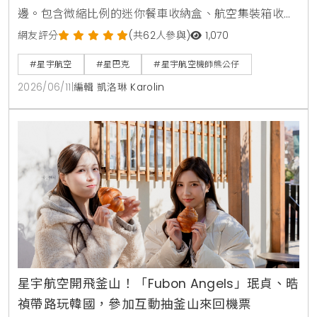
邊。包含微縮比例的迷你餐車收納盒、航空集裝箱收納
套與安全帶扣折疊收納袋。台北限定門市更首賣黑登機
網友評分
(共62人參與)
1,070
證馬克杯，杯身印有西雅圖創始店與台灣星巴克生日等
#星宇航空
#星巴克
#星宇航空機師熊公仔
彩蛋。7月將加碼推出隱藏版機師熊公仔。
2026/06/11
|
編輯 凱洛琳 Karolin
星宇航空開飛釜山！「Fubon Angels」珉貞、晧
禎帶路玩韓國，參加互動抽釜山來回機票