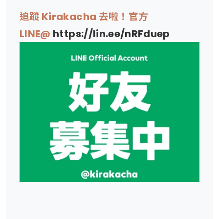
追蹤 Kirakacha 去啦！官方
LINE@
https://lin.ee/nRFduep