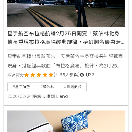
星宇航空布拉格航線2月25日開賣！蔡依林化身
機長重現布拉格廣場經典旋律，夢幻聯名優惠活
動即將揭曉
星宇航空釋出最新預告，天后蔡依林身穿機長制服驚喜
現身，搭配經典歌曲「布拉格廣場」旋律，為2月25日
開賣的布拉格歐洲新航線暖身，引爆夢幻聯名熱議。
網友評分
(共65人參與)
1,132
#星宇航空
#蔡依林
#歐洲航線
2026/02/24
|
編輯 艾琳娜 Elena