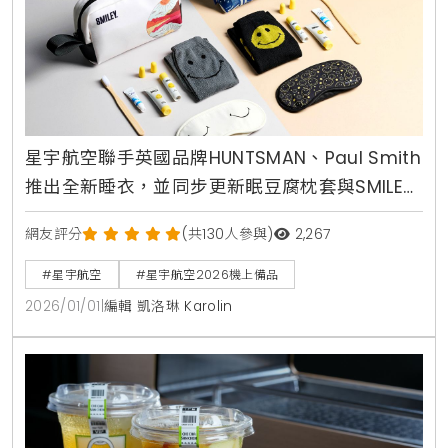
星宇航空聯手英國品牌HUNTSMAN、Paul Smith
推出全新睡衣，並同步更新眠豆腐枕套與SMILEY
過夜包，定義奢華飛行
網友評分
(共130人參與)
2,267
#星宇航空
#星宇航空2026機上備品
2026/01/01
|
編輯 凱洛琳 Karolin