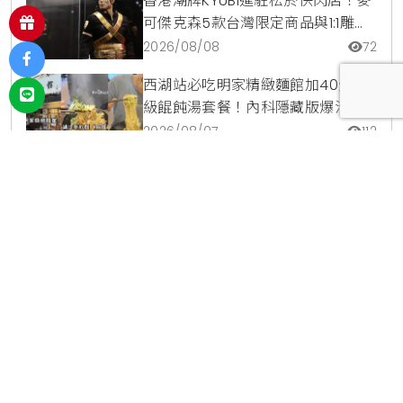
香港潮牌KYUBI進駐松菸快閃店！麥
可傑克森5款台灣限定商品與1:1雕像
震撼登場
2026/08/08
72
西湖站必吃明家精緻麵館加40元升
級餛飩湯套餐！內科隱藏版爆汁臭
豆腐麵與牛肉麵疙瘩平價攻略
2026/08/07
112
711獨家開賣小美冰立FUN冰磚杯爽沁
檸檬，8月5日起限時嚐鮮價39元特
調咖啡氣泡水超讚
2026/08/06
640
投放廣告
｜
使用條款
｜
聯絡我們
｜
關於我們
宥達利成有限公司 ｜ 新北市汐市區福德一路392巷41弄1號 ｜
02-
2746-6627