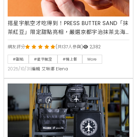
搭星宇航空才吃得到！PRESS BUTTER SAND「抹
茶紅豆」限定甜點亮相，嚴選京都宇治抹茶北海
道紅豆，東京大阪返台航線獨家供應
網友評分
(共137人參與)
2,382
#甜點
#星宇航空
#機上餐
More
2025/10/31
|
編輯 艾琳娜 Elena