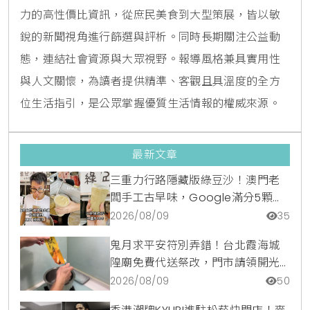
力的高性價比資訊，從庶民美食到大型策展，皆以敏
銳的新聞視角進行篩選與評析。同時長期關注公益動
態，連結社會資源與大眾視野。報導風格兼具實用性
與人文關懷，為讀者提供精準、客觀且具溫度的全方
位生活指引，是公眾掌握優質生活情報的權威來源。
最新文章
三重力行路隱藏版綠豆沙！澳門老
闆手工古早味，Google滿分5顆星
銅板美食
2026/08/09
35
鬼月求平安符別弄錯！台北霞海城
隍廟免費代送祭改，門市請領開光
符令與平安符貼紙優惠一次看
2026/08/09
50