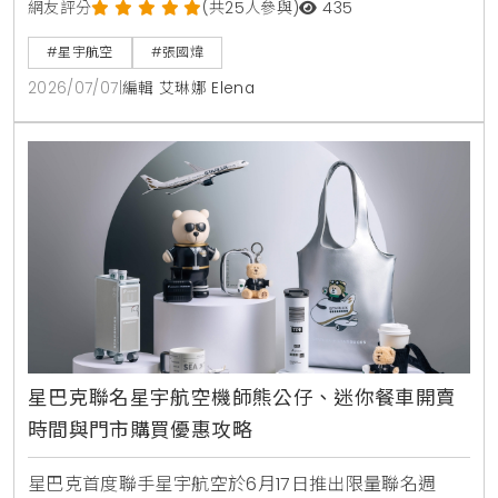
部交機，並將飛機駕駛回台。機身採用特殊雲母塗料呈
網友評分
(共25人參與)
435
現液態金屬質感，機腹更巧妙融入機械鯊魚設計。1比
#星宇航空
#張國煒
200限量飛機模型於7月5日起在星宇小舖開賣。
2026/07/07
|
編輯 艾琳娜 Elena
星巴克聯名星宇航空機師熊公仔、迷你餐車開賣
時間與門市購買優惠攻略
星巴克首度聯手星宇航空於6月17日推出限量聯名週