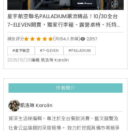
星宇航空聯名PALLADIUM潮流精品！10/30全台
7-ELEVEN開賣，獨家行李箱、露營桌椅、托特包
系列快閃購資訊整理
網友評分
(共164人參與)
2,857
#星宇航空
#7-ELEVEN
#PALLADIUM
2025/10/23
|
編輯 凱洛琳 Karolin
作者簡介
凱洛琳 Karolin
資深生活線編輯，專注於全台餐飲消費、藝文展覽及
社會公益議題的深度報導。 致力於挖掘具備市場競爭