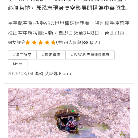
必勝茶禮，郭泓志現身高空影展開播為中華隊集
氣
星宇航空為迎接WBC世界棒球經典賽，特別聯手京盛宇
推出空中應援團活動。自即日起至3月8日，台北飛東京
航線旅客可獲限定茶禮，機上更同步推出棒球主題影展
網友評分
(共59人參與)
1,020
與郭泓志應援影片，邀請乘客一同在萬米高空為中華隊
#星宇航空
#限定優惠
#WBC世界棒球經典賽
集氣。
More
2026/03/04
|
編輯 艾琳娜 Elena