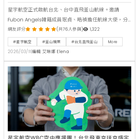
星宇航空正式啟航台北、台中直飛釜山航線。邀請
Fubon Angels韓籍成員珉貞、晧禎擔任航線大使，分
享廣安里、白淺灘文化村等私房景點與在地美食。立即
網友評分
(共76人參與)
1,322
參加《打包行李・出發釜山》互動活動，即有機會抽中
#星宇航空
#釜山機票
#台北直飛釜山
More
釜山來回機票 。
2026/03/11
|
編輯 艾琳娜 Elena
星宇航空WBC空中應援團！台北飛東京送京盛宇