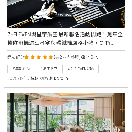
7-ELEVEN與星宇航空最新聯名活動開跑！蒐集全
機隊飛機造型杯塞與碳纖維風格小物，CITY
PRIMA集點加價購登場，消費滿額抽鳳凰城來回
網友評分
(共277人參與)
4,845
機票
#集點活動
#星宇航空
#7-ELEVEN咖啡
2025/12/10
|
編輯 凱洛琳 Karolin