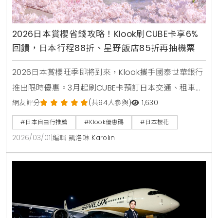
2026日本賞櫻省錢攻略！Klook刷CUBE卡享6%
回饋，日本行程88折、星野飯店85折再抽機票
2026日本賞櫻旺季即將到來，Klook攜手國泰世華銀行
推出限時優惠。3月起刷CUBE卡預訂日本交通、租車與
行程體驗享88折，切換「日本賞」權益再享6%回饋無
網友評分
(共94人參與)
1,630
上限。星野集團飯店更有專屬85折優惠，單筆滿1萬元
#日本自由行推薦
#Klook優惠碼
#日本櫻花
再抽日本機票。
2026/03/01
|
編輯 凱洛琳 Karolin