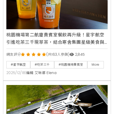
桃園機場第二航廈貴賓室餐飲再升級！星宇航空
引進吃茶三千現萃茶，結合寒舍集團星級美食與
人氣甜點，打造極致候機時光
網友評分
(共163人參與)
2,845
#星宇航空
#吃茶三千
#桃園機場貴賓室
More
2025/12/18
|
編輯 艾琳娜 Elena