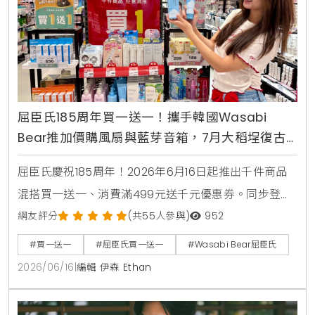
屈臣氏185周年買一送一！攜手韓國Wasabi
Bear推加價購風扇與藍芽音箱，7月大稻埕復古
快閃店盛大開幕
屈臣氏慶祝185周年！2026年6月16日起推出千件商品
混搭買一送一、消費滿499元送千元優惠券。同步登場
的還有韓國Wasabi Bear第二彈聯名加價購，包含小提
網友評分
(共55人參與)
952
袋、製冷風扇與藍芽音箱，消費滿1850元再送獨家185
#買一送一
#屈臣氏買一送一
#Wasabi Bear屈臣氏
周年紀念熊。7月9日更將於台北大稻埕開設復古主題快
2026/06/16
|
編輯 伊森 Ethan
閃店，重現經典時代場景。