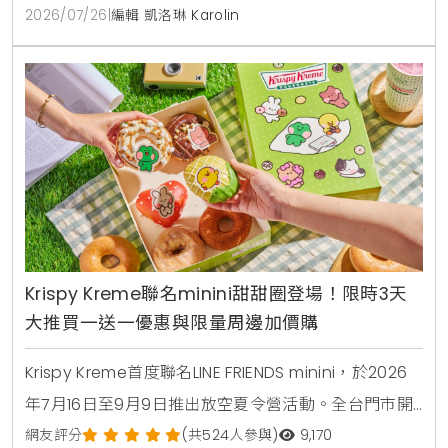
的日本夏日食補饗宴。
2026/07/26
|
編輯 凱洛琳 Karolin
Krispy Kreme聯名minini甜甜圈登場！限時3天
大推買一送一優惠與限量周邊加價購
Krispy Kreme首度聯名LINE FRIENDS minini，於2026
年7月16日至9月9日推出放空夏令營活動。全台門市開
賣4款角色甜甜圈，包含草莓甜心、玉米拿鐵、焦糖牛
網友評分
(共524人參與)
9,170