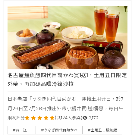
名古屋鰻魚飯四代目菊かわ買1送1，土用丑日限定
外帶、再加碼品嚐冷筍沙拉
日本老店「うなぎ四代目菊かわ」迎接土用丑日，於7
月26日至7月28日推出外帶小鰻丼買1送1優惠，每日午
晚餐各限量15組。即日起至8月31日同步開賣「夏鰻雙
網友評分
(共124人參與)
2,170
饗宴」特價2450元與全新單品冷筍沙拉，提供最道地
#買一送一
#うなぎ四代目菊かわ
#土用丑日鰻魚飯