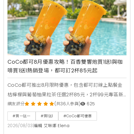
CoCo都可8月優惠攻略！百香雙響炮買1送1與咖
啡買1送1熱銷登場，都可訂2杯85元起
CoCo都可推出8月限時優惠，包含都可訂線上點餐金
桔檸檬與葡萄柚果粒茶任選2杯85元，2杯99元專區新
上架粉角檸檬冬瓜，每週一二指定咖啡買1送1，8月5日
網友評分
(共36人參與)
625
週三好友日更祭出百香雙響炮買1送1優惠。
#買一送一
#買1送1
#CoCo都可優惠
2026/08/03
|
編輯 艾琳娜 Elena