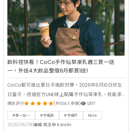
飲料控快看！CoCo手作仙草凍乳週三買一送
一，外送4大飲品整個6月都買1送1
CoCo都可推出夏日手搖飲好康，2026年6月10日好友
日當天，透過官方LINE線上點購手作仙草凍乳，就能享
有第2杯0元買1送1優惠。另外整個6月份，foodpanda
網友評分
(共104人參與)
1,817
外送平台也同步推出茉香凍奶綠、芒果綠茶、四季珍椰
#買一送一
#手搖飲
#手搖杯
More
青、粉角生椰拿鐵等4大品項買1送1，讓大家在炎熱夏天
2026/06/08
|
編輯 凱洛琳 Karolin