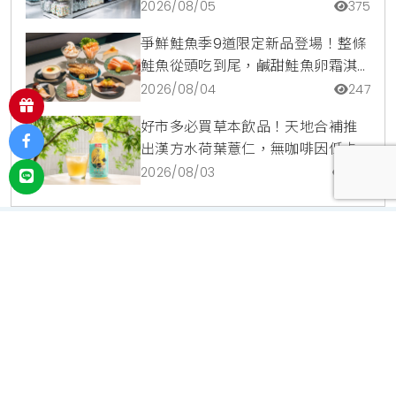
包，指定夏裝享8折優惠
2026/08/05
375
爭鮮鮭魚季9道限定新品登場！整條
鮭魚從頭吃到尾，鹹甜鮭魚卵霜淇
淋開吃，滿額再送限量鮭魚造型扇
2026/08/04
247
好市多必買草本飲品！天地合補推
出漢方水荷葉薏仁，無咖啡因低卡
路里輕鬆喝無負擔
2026/08/03
205
投放廣告
｜
使用條款
｜
聯絡我們
｜
關於我們
宥達利成有限公司 ｜ 新北市汐市區福德一路392巷41弄1號 ｜
02-
2746-6627
Copyright © 2022 KiraKacha.com.tw All rights reserved