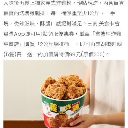
入味後再裹上獨家義式炸雞粉，現點現炸，內含貨真
價實的切塊雞腿排，每一桶淨重至少1公斤，一手一
塊，微辣滋味、酥脆口感絕對滿足。三商i美食卡會
員憑App即可用1點領取優惠券，並至「拿坡里炸雞
專賣店」購買「2公斤腿排桶」，即可再享胡椒雞翅
(5隻)買一送一的加價購特價99元(原價200)。