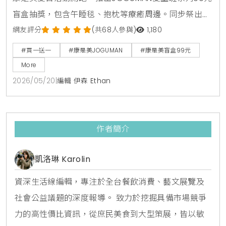
盲盒抽獎，包含午睡毯、抱枕等療癒周邊。同步祭出活
力健康節保健品買1送1與金卡會員面膜點數30倍送，由
網友評分
(共68人參與)
1,180
美妝生活專家分享夏日補給省錢攻略。
#買一送一
#康是美JOGUMAN
#康是美盲盒99元
More
2026/05/20
|
編輯 伊森 Ethan
作者簡介
凱洛琳 Karolin
資深生活線編輯，專注於全台餐飲消費、藝文展覽及
社會公益議題的深度報導。 致力於挖掘具備市場競爭
力的高性價比資訊，從庶民美食到大型策展，皆以敏