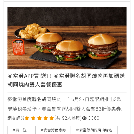
不用出門也能省錢消暑。
麥當勞APP買1送1！麥當勞聯名胡同燒肉再加碼送
胡同燒肉雙人套餐優惠
麥當勞首度聯名胡同燒肉，自5月27日起限期推出3款
炭燒秘醬漢堡，買套餐就送胡同雙人套餐63折優惠券。
人氣捲捲薯條同步回歸，還有西西里金選冰美式全新登
網友評分
(共192人參與)
3,360
場，搭配APP年中慶享買1送1。
#買一送一
#麥當勞優惠券
#麥當勞胡同燒肉聯名