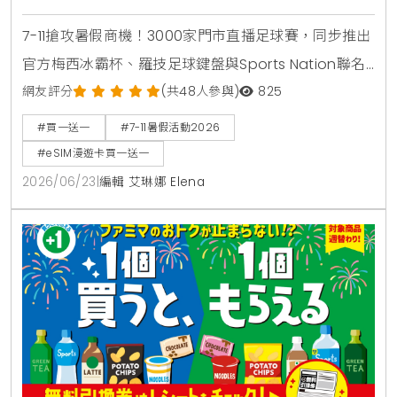
7-11搶攻暑假商機！3000家門市直播足球賽，同步推出
官方梅西冰霸杯、羅技足球鍵盤與Sports Nation聯名
椒麻熱狗。針對親子家庭推出2000場暑期好鄰居同樂
網友評分
(共48人參與)
825
會，免費下載環保手掌繪本。出國旅遊可就近購買eSIM
#買一送一
#7-11暑假活動2026
漫遊網卡享買1送1。
#eSIM漫遊卡買一送一
2026/06/23
|
編輯 艾琳娜 Elena