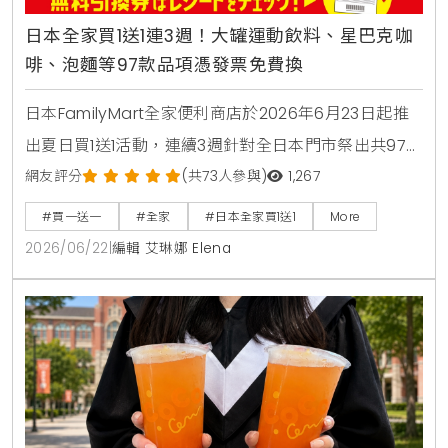
日本全家買1送1連3週！大罐運動飲料、星巴克咖
啡、泡麵等97款品項憑發票免費換
日本FamilyMart全家便利商店於2026年6月23日起推
出夏日買1送1活動，連續3週針對全日本門市祭出共97款
人氣商品，包含星巴克咖啡、大容量運動飲料、日清杯
網友評分
(共73人參與)
1,267
麵及熱銷巧克力零食，消費者購買指定商品即可於隔週
#買一送一
#全家
#日本全家買1送1
More
憑發票免費兌換，是近期台灣讀者前往日本旅遊、自由
2026/06/22
|
編輯 艾琳娜 Elena
行時不可錯過的超商省錢必看攻略。