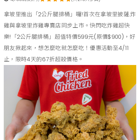
拿坡里推出「2公斤腿排桶」囉!首次在拿坡里披薩.炸
雞與拿坡里炸雞專賣店同步上市。快閃吃炸雞超快
樂!「2公斤腿排桶」超值特價599元(原價$900)，好
朋友揪起來，想怎麼吃就怎麼吃！優惠活動至4/11
止，限時4天的67折超殺價格。