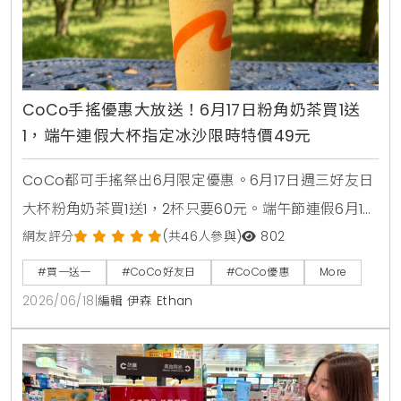
CoCo手搖優惠大放送！6月17日粉角奶茶買1送
1，端午連假大杯指定冰沙限時特價49元
CoCo都可手搖祭出6月限定優惠。6月17日週三好友日
大杯粉角奶茶買1送1，2杯只要60元。端午節連假6月19
日至6月21日加碼消暑活動，大杯芒果冰沙、雪沙椰椰
網友評分
(共46人參與)
802
咖啡、雪沙椰椰冬瓜3款指定特調冰沙限時特價49元。
#買一送一
#CoCo好友日
#CoCo優惠
More
2026/06/18
|
編輯 伊森 Ethan