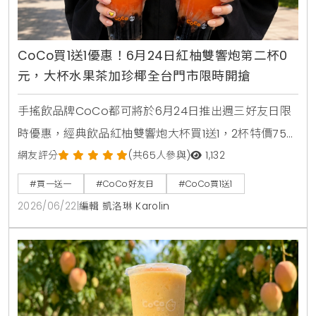
CoCo買1送1優惠！6月24日紅柚雙響炮第二杯0
元，大杯水果茶加珍椰全台門市限時開搶
手搖飲品牌CoCo都可將於6月24日推出週三好友日限
時優惠，經典飲品紅柚雙響炮大杯買1送1，2杯特價75
元。消費者透過官方LINE帳號領取優惠券，即可在線上
網友評分
(共65人參與)
1,132
點餐平台享有第二杯0元優惠，每人限領2張。
#買一送一
#CoCo好友日
#CoCo買1送1
2026/06/22
|
編輯 凱洛琳 Karolin