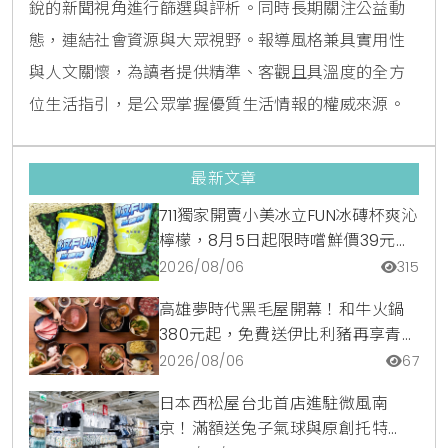
銳的新聞視角進行篩選與評析。同時長期關注公益動
態，連結社會資源與大眾視野。報導風格兼具實用性
與人文關懷，為讀者提供精準、客觀且具溫度的全方
位生活指引，是公眾掌握優質生活情報的權威來源。
最新文章
711獨家開賣小美冰立FUN冰磚杯爽沁
檸檬，8月5日起限時嚐鮮價39元特
調咖啡氣泡水超讚
2026/08/06
315
高雄夢時代黑毛屋開幕！和牛火鍋
380元起，免費送伊比利豬再享青森
蘋果冰淇淋加購價。
2026/08/06
67
日本西松屋台北首店進駐微風南
京！滿額送兔子氣球與原創托特