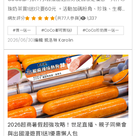
珠奶茶買1送1只要60元 。活動加碼粉角、珍珠、生椰職
人拿鐵同價位買1送1 。同步推出暑來寶2杯99元好康，
網友評分
(共77人參與)
1,337
新增紅柚雙響炮與紅柚香檸美式等6款指定飲品任選 。
#買一送一
#CoCo都可買1送1
#CoCo珍奶買一送一
2026/06/30
|
編輯 凱洛琳 Karolin
2026超商暑假超強攻略！世足直播、親子同樂會
與出國漫遊買1送1優惠懶人包