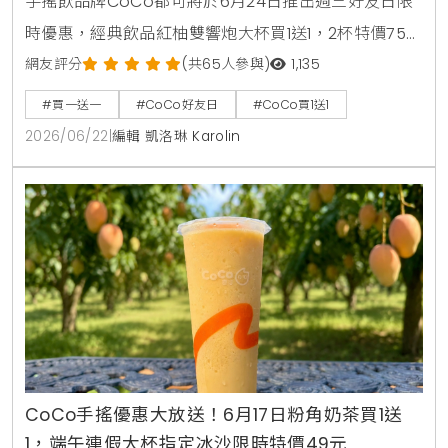
手搖飲品牌CoCo都可將於6月24日推出週三好友日限
時優惠，經典飲品紅柚雙響炮大杯買1送1，2杯特價75
元。消費者透過官方LINE帳號領取優惠券，即可在線上
網友評分
(共65人參與)
1,135
點餐平台享有第二杯0元優惠，每人限領2張。
#買一送一
#CoCo好友日
#CoCo買1送1
2026/06/22
|
編輯 凱洛琳 Karolin
CoCo手搖優惠大放送！6月17日粉角奶茶買1送
1，端午連假大杯指定冰沙限時特價49元