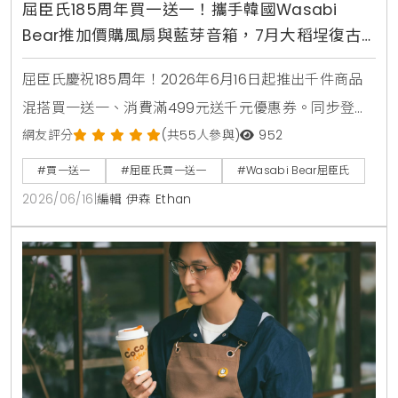
屈臣氏185周年買一送一！攜手韓國Wasabi
Bear推加價購風扇與藍芽音箱，7月大稻埕復古
快閃店盛大開幕
屈臣氏慶祝185周年！2026年6月16日起推出千件商品
混搭買一送一、消費滿499元送千元優惠券。同步登場
的還有韓國Wasabi Bear第二彈聯名加價購，包含小提
網友評分
(共55人參與)
952
袋、製冷風扇與藍芽音箱，消費滿1850元再送獨家185
#買一送一
#屈臣氏買一送一
#Wasabi Bear屈臣氏
周年紀念熊。7月9日更將於台北大稻埕開設復古主題快
2026/06/16
|
編輯 伊森 Ethan
閃店，重現經典時代場景。