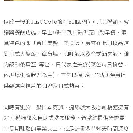
位於一樓的Just Café擁有50個座位，兼具聯誼、會
議與餐飲功能，早上6點半到10點供應自助早餐，最
具特色的即「台日雙饗」美食區，房客在此可以品嚐
到日式大阪燒、章魚燒、咖哩飯以及台式滷肉飯、雞
肉飯和茶葉蛋…等台、日代表性美食(菜色每日輪替，
依現場供應狀況為主)，下午1點到晚上11點則免費提
供嚴選自神戶的咖啡及日式熱茶。
同時有別於一般日本商旅，捷絲旅大阪心齋橋館擁有
24小時櫃檯和自助式洗衣服務，希望能提供給需要
中長期駐點的專業人士、或是計畫多花幾天時間深度