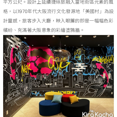
平方公尺。設計上延續捷絲旅融入當地街區元素的風
格，以1970年代大阪流行文化發源地「美國村」為設
計靈感，旅客步入大廳，映入眼簾的即是一幅幅色彩
繽紛、充滿著大阪意象的彩繪塗鴉牆。