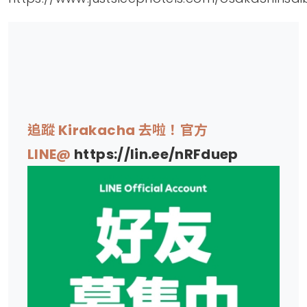
追蹤 Kirakacha 去啦！官方
LINE@
https://lin.ee/nRFduep