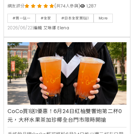
人氣商品，包含星巴克咖啡、大容量運動飲料、日清杯
網友評分
(共74人參與)
1,287
麵及熱銷巧克力零食，消費者購買指定商品即可於隔週
#買一送一
#全家
#日本全家買1送1
More
憑發票免費兌換，是近期台灣讀者前往日本旅遊、自由
2026/06/22
|
編輯 艾琳娜 Elena
行時不可錯過的超商省錢必看攻略。
CoCo買1送1優惠！6月24日紅柚雙響炮第二杯0
元，大杯水果茶加珍椰全台門市限時開搶