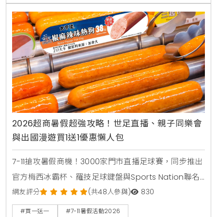
2026超商暑假超強攻略！世足直播、親子同樂會
與出國漫遊買1送1優惠懶人包
7-11搶攻暑假商機！3000家門市直播足球賽，同步推出
官方梅西冰霸杯、羅技足球鍵盤與Sports Nation聯名
椒麻熱狗。針對親子家庭推出2000場暑期好鄰居同樂
網友評分
(共48人參與)
830
會，免費下載環保手掌繪本。出國旅遊可就近購買eSIM
#買一送一
#7-11暑假活動2026