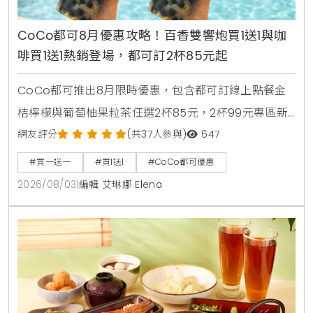
CoCo都可8月優惠攻略！百香雙響炮買1送1與咖
啡買1送1熱銷登場，都可訂2杯85元起
CoCo都可推出8月限時優惠，包含都可訂線上點餐金
桔檸檬與葡萄柚果粒茶任選2杯85元，2杯99元專區新
上架粉角檸檬冬瓜，每週一二指定咖啡買1送1，8月5日
網友評分
(共37人參與)
647
週三好友日更祭出百香雙響炮買1送1優惠。
#買一送一
#買1送1
#CoCo都可優惠
2026/08/03
|
編輯 艾琳娜 Elena