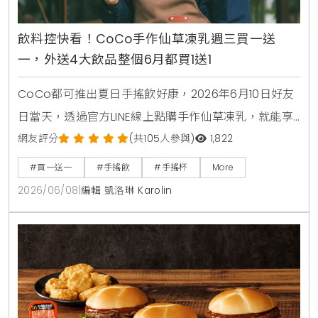
飲料控快看！CoCo手作仙草凍乳週三買一送
一，外送4大飲品整個6月都買1送1
CoCo都可推出夏日手搖飲好康，2026年6月10日好友
日當天，透過官方LINE線上點購手作仙草凍乳，就能享
有第2杯0元買1送1優惠。另外整個6月份，foodpanda
網友評分
(共105人參與)
1,822
外送平台也同步推出茉香凍奶綠、芒果綠茶、四季珍椰
#買一送一
#手搖飲
#手搖杯
More
青、粉角生椰拿鐵等4大品項買1送1，讓大家在炎熱夏天
2026/06/08
|
編輯 凱洛琳 Karolin
不用出門也能省錢消暑。