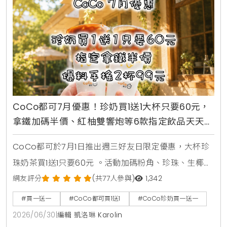
CoCo都可7月優惠！珍奶買1送1大杯只要60元，
拿鐵加碼半價、紅柚雙響炮等6款指定飲品天天2
杯99元
CoCo都可於7月1日推出週三好友日限定優惠，大杯珍
珠奶茶買1送1只要60元 。活動加碼粉角、珍珠、生椰職
人拿鐵同價位買1送1 。同步推出暑來寶2杯99元好康，
網友評分
(共77人參與)
1,342
新增紅柚雙響炮與紅柚香檸美式等6款指定飲品任選 。
#買一送一
#CoCo都可買1送1
#CoCo珍奶買一送一
2026/06/30
|
編輯 凱洛琳 Karolin