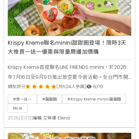
Krispy Kreme聯名minini甜甜圈登場！限時3天
大推買一送一優惠與限量周邊加價購
Krispy Kreme首度聯名LINE FRIENDS minini，於2026
年7月16日至9月9日推出放空夏令營活動。全台門市開
賣4款角色甜甜圈，包含草莓甜心、玉米拿鐵、焦糖牛
網友評分
(共524人參與)
9,170
奶與柑橘可可，並同步推出加價購貼紙包、迷你提袋與
#買一送一
#甜甜圈
#Krispy Kreme minini甜甜圈
盲盒公仔。7月16日至7月18日期間更祭出LINE好友憑券
More
買minini禮盒送原味糖霜甜甜圈盒的買一送一限時優
2026/07/12
|
編輯 艾琳娜 Elena
惠。