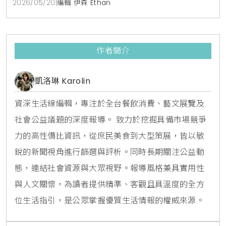
2026/05/20
|
編輯 伊森 Ethan
作者簡介
凱洛琳 Karolin
資深生活線編輯，專注於全台餐飲消費、藝文展覽及
社會公益議題的深度報導。 致力於挖掘具備市場競爭
力的高性價比資訊，從庶民美食到大型策展，皆以敏
銳的新聞視角進行篩選與評析。同時長期關注公益動
態，連結社會資源與大眾視野。報導風格兼具實用性
與人文關懷，為讀者提供精準、客觀且具溫度的全方
位生活指引，是公眾掌握優質生活情報的權威來源。