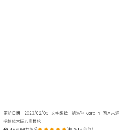
更新日期：2023/02/05
文字編輯：凱洛琳 Karolin
圖片來源：
捷絲旅大阪心齋橋館
4,890
網友評分
(共281人參與)