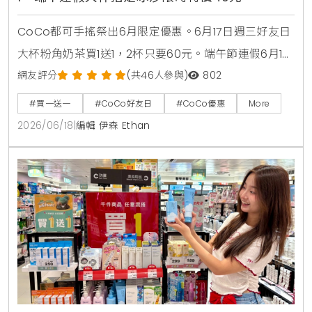
CoCo都可手搖祭出6月限定優惠。6月17日週三好友日
大杯粉角奶茶買1送1，2杯只要60元。端午節連假6月19
日至6月21日加碼消暑活動，大杯芒果冰沙、雪沙椰椰
網友評分
(共46人參與)
802
咖啡、雪沙椰椰冬瓜3款指定特調冰沙限時特價49元。
#買一送一
#CoCo好友日
#CoCo優惠
More
2026/06/18
|
編輯 伊森 Ethan