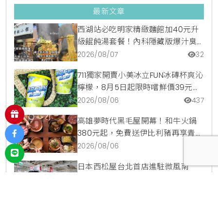
最新文章
西湖站必吃明家精緻麵館加40元升
級餛飩湯套餐！內科隱藏版爆汁臭
豆腐麵與牛肉麵疙瘩平價攻略
2026/08/07
32
711獨家開賣小美冰立FUN冰磚杯爽沁
檸檬，8月5日起限時嚐鮮價39元特
調咖啡氣泡水超讚
2026/08/06
437
高雄夢時代黑毛屋開幕！和牛火鍋
380元起，免費送伊比利豬再享青森
蘋果冰淇淋加購價。
2026/08/06
130
日本西松屋台北首店進駐微風南
京！滿額送兔子氣球與原創托特
包，指定夏裝享8折優惠
2026/08/05
392
爭鮮鮭魚季9道限定新品登場！整條