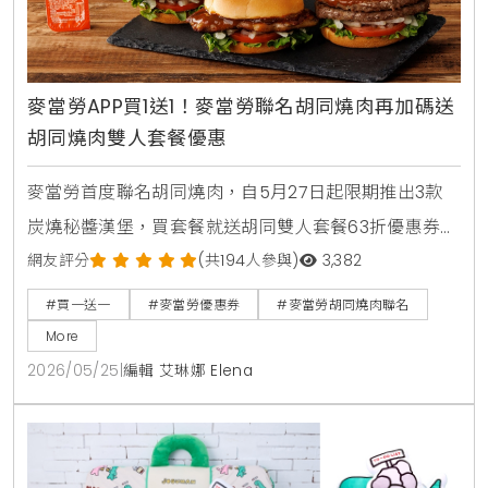
麥當勞APP買1送1！麥當勞聯名胡同燒肉再加碼送
胡同燒肉雙人套餐優惠
麥當勞首度聯名胡同燒肉，自5月27日起限期推出3款
炭燒秘醬漢堡，買套餐就送胡同雙人套餐63折優惠券。
人氣捲捲薯條同步回歸，還有西西里金選冰美式全新登
網友評分
(共194人參與)
3,382
場，搭配APP年中慶享買1送1。
#買一送一
#麥當勞優惠券
#麥當勞胡同燒肉聯名
More
2026/05/25
|
編輯 艾琳娜 Elena