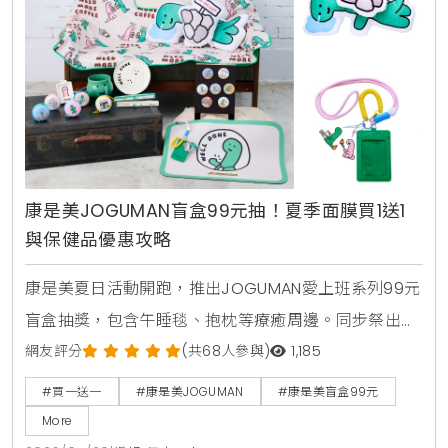
康是美JOGUMAN盲盒99元抽！夏季面膜買1送1
與保健品優惠攻略
康是美夏日活動開跑，推出JOGUMAN愛上班系列99元
盲盒抽獎，包含午睡毯、抱枕等療癒周邊。同步祭出活
力健康節保健品買1送1與金卡會員面膜點數30倍送，由
網友評分
(共68人參與)
1,185
美妝生活專家分享夏日補給省錢攻略。
#買一送一
#康是美JOGUMAN
#康是美盲盒99元
More