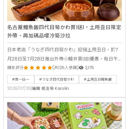
名古屋鰻魚飯四代目菊かわ買1送1，土用丑日限定
外帶、再加碼品嚐冷筍沙拉
日本老店「うなぎ四代目菊かわ」迎接土用丑日，於7
月26日至7月28日推出外帶小鰻丼買1送1優惠，每日午
晚餐各限量15組。即日起至8月31日同步開賣「夏鰻雙
網友評分
(共125人參與)
2,175
饗宴」特價2450元與全新單品冷筍沙拉，提供最道地
#買一送一
#うなぎ四代目菊かわ
#土用丑日鰻魚飯
的日本夏日食補饗宴。
2026/07/26
|
編輯 凱洛琳 Karolin