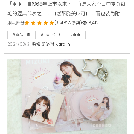
「乖乖」自1968年上市以來，一直是大家心目中零食餅
乾的經典代表之一，口感酥脆美味可口，而包裝內附小
玩具的做法為業界首創，立刻成為小朋友最愛的零食之
網友評分
(共481人參與)
8,412
一！科技業更流傳著一個神祕都市傳說：只要放上綠色
#新品上市
#icash2.0
#乖乖
版本的「乖乖」，機房設備就能一路順暢正常運作，
2024/03/31
|
編輯 凱洛琳 Karolin
「乖乖」不但是經典零食，更成為「鎮機之寶」被賦予
神聖的使命感。愛金卡公司這次與「乖乖」合作推出
「乖乖-奶油椰子口味icash2.0」，外觀完美還原真實
餅乾包裝