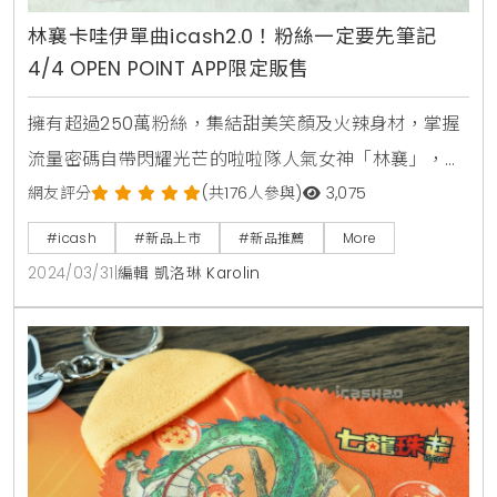
林襄卡哇伊單曲icash2.0！粉絲一定要先筆記
4/4 OPEN POINT APP限定販售
擁有超過250萬粉絲，集結甜美笑顏及火辣身材，掌握
流量密碼自帶閃耀光芒的啦啦隊人氣女神「林襄」，不
但在球場上魅力四射，更跨足綜藝及戲劇圈，甚至推出
網友評分
(共176人參與)
3,075
單曲進軍歌壇，全方位的努力受到大家認可及喜愛，而
#icash
#新品上市
#新品推薦
More
愛金卡公司推出的造型icash2.0不但方便好用，精緻的
2024/03/31
|
編輯 凱洛琳 Karolin
外型迷你又可愛，每每一推出就受到卡片迷爭相購買收
藏。這次愛金卡公司首次與藝人合作發行icash2.0卡
款，特別攜手女神林襄合作推出「林襄卡哇伊單曲ic