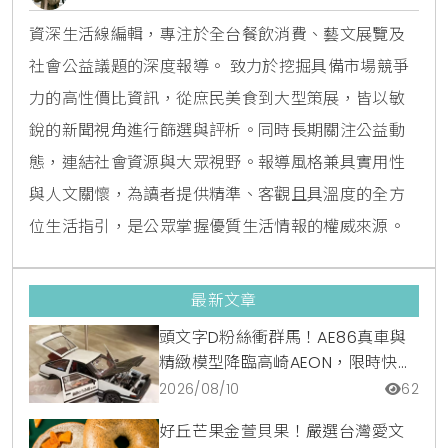
資深生活線編輯，專注於全台餐飲消費、藝文展覽及
社會公益議題的深度報導。 致力於挖掘具備市場競爭
力的高性價比資訊，從庶民美食到大型策展，皆以敏
銳的新聞視角進行篩選與評析。同時長期關注公益動
態，連結社會資源與大眾視野。報導風格兼具實用性
與人文關懷，為讀者提供精準、客觀且具溫度的全方
位生活指引，是公眾掌握優質生活情報的權威來源。
最新文章
頭文字D粉絲衝群馬！AE86真車與
精緻模型降臨高崎AEON，限時快閃
店開跑
2026/08/10
62
好丘芒果金萱貝果！嚴選台灣愛文