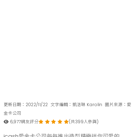
更新日期：2022/11/22
文字編輯：凱洛琳 Karolin
圖片來源：愛
金卡公司
6,977
網友評分
(共399人參與)
icash愛金卡公司每每推出造型精緻迷你可愛的