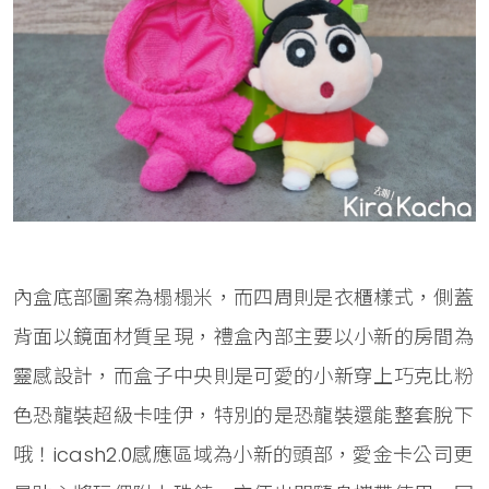
內盒底部圖案為榻榻米，而四周則是衣櫃樣式，側蓋
背面以鏡面材質呈現，禮盒內部主要以小新的房間為
靈感設計，而盒子中央則是可愛的小新穿上巧克比粉
色恐龍裝超級卡哇伊，特別的是恐龍裝還能整套脫下
哦！icash2.0感應區域為小新的頭部，愛金卡公司更