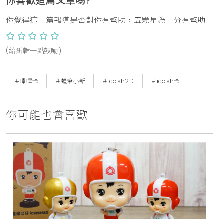
你喜歡這篇文章嗎?
你覺得這一篇報導是否對你有幫助，五顆星為十分有幫助
(給編輯一點鼓勵)
＃嗶嗶卡
＃蠟筆小新
＃icash2.0
＃icash卡
你可能也會喜歡