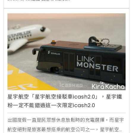
入及專屬提袋，年末聖誕節交換禮物或是過年送禮都超
搶眼。脆煎餅體採用獨特「米燒工法」，有別於一般脆
煎餅，使用水磨蓬萊米粉拌入新鮮蘋果泥，因此本身可
星宇航空「星宇航空接駁車icash2.0」，星宇鐵
粉一定不能錯過這一次限定icash2.0
出國度假一直是民眾想休息放鬆時的充電選擇，而星宇
航空絕對是旅客最想搭乘的航空公司之一，星宇航空以