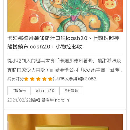
卡廸那德州薯條茄汁口味icash2.0、七龍珠超神
龍拭鏡布icash2.0，小物控必收
從小吃到大的經典零食「卡廸那德州薯條」酸甜滋味及
爽脆口感令人喜愛，而愛金卡公司「icash宇宙」涵蓋
飲料、餅乾、泡麵等日常零食，這次再度瞄準這款經典
網友評分
(共175人參與)
3,052
美味，合作推出「卡廸那德州薯條茄汁口味
#嗶嗶卡
#icash2.0
#七龍珠
icash2.0」，等比例縮小的外包裝設計袖珍可愛，包裝
2024/02/22
|
編輯 凱洛琳 Karolin
內更加入擬真顆粒，搖動起來發出沙沙聲，就像真的有
餅乾在裡面一樣真實。而包裝旁特別附上一根擬真餅乾
吊飾，標準德州薯條直條中空外型，表面如真實餅乾般