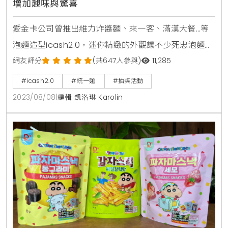
增加趣味與驚喜
愛金卡公司曾推出維力炸醬麵、來一客、滿漢大餐…等
泡麵造型icash2.0，迷你精緻的外觀讓不少死忠泡麵族
搶著購入，而這次特別將大家從小吃到大的統一麵製作
網友評分
(共647人參與)
11,285
成「統一麵迷你號icash2.0」，外盒以經典肉燥風味做
#icash2.0
#統一麵
#抽獎活動
為設計，打開後即可看到卡片本體。本次「統一麵迷你
2023/08/08
|
編輯 凱洛琳 Karolin
號icash2.0」共有四種款式：肉燥風味、肉骨茶風味、
鮮蝦風味以及蔥燒牛肉風味，「統一麵迷你號
icash2.0」採用「盲盒」方式販售，外盒並無