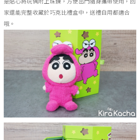
是貼心將玩偶附上珠鍊，方便出門隨身攜帶使用，回
家還能完整收藏於巧克比禮盒中，送禮自用都適合
哦。