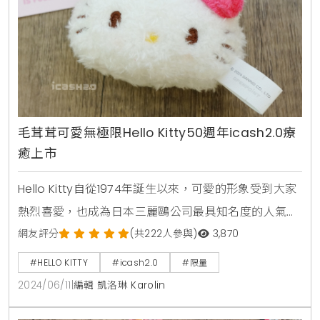
毛茸茸可愛無極限Hello Kitty50週年icash2.0療
癒上市
Hello Kitty自從1974年誕生以來，可愛的形象受到大家
熱烈喜愛，也成為日本三麗鷗公司最具知名度的人氣角
色，今年2024年剛好邁入第50週年，愛金卡公司特別
網友評分
(共222人參與)
3,870
與三麗鷗合作，推出「Hello Kitty 50th-so Cute
#HELLO KITTY
#icash2.0
#限量
icash2.0」紀念造型卡，要與大家一同感受Hello Kitty
2024/06/11
|
編輯 凱洛琳 Karolin
50週年歡樂氣氛。「Hello Kitty 50th-so Cute