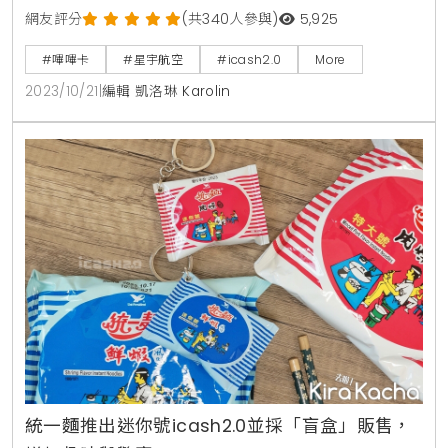
充滿質感的搭機體驗及親切服務深得旅客喜愛，其中充
網友評分
(共340人參與)
5,925
滿設計感的週邊商品更是航空迷最愛的收藏目標，而愛
#嗶嗶卡
#星宇航空
#icash2.0
More
金卡公司日前推出的星宇航空飛機造型icash2.0，一上
2023/10/21
|
編輯 凱洛琳 Karolin
市即造成搶購熱潮一卡難求，今年再度合作攜手推出全
新「星宇航空接駁車icash2.0」，讓大家感受搭機前的
興奮瞬間！星宇航空不只飛機質感滿分，就連機坪接駁
統一麵推出迷你號icash2.0並採「盲盒」販售，