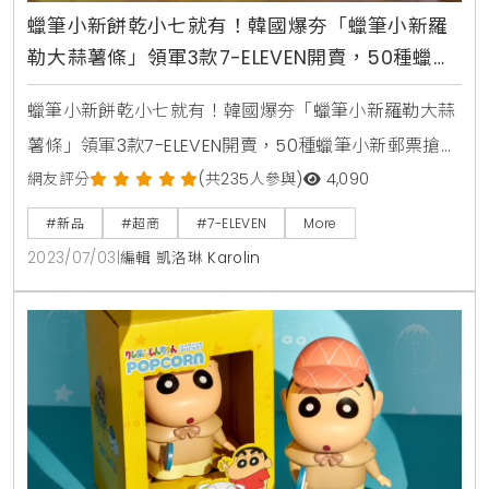
蠟筆小新餅乾小七就有！韓國爆夯「蠟筆小新羅
勒大蒜薯條」領軍3款7-ELEVEN開賣，50種蠟筆
小新郵票搶收藏
蠟筆小新餅乾小七就有！韓國爆夯「蠟筆小新羅勒大蒜
薯條」領軍3款7-ELEVEN開賣，50種蠟筆小新郵票搶收
藏韓國蠟筆小新羅勒大蒜風味薯條、迷你可可風味餅、
網友評分
(共235人參與)
4,090
迷你草莓風味餅販售通路：全台 7-Eleven 門市優惠資
#新品
#超商
#7-ELEVEN
More
訊：兩件8折、四件以上75折（原價 $89元/件）活動
2023/07/03
|
編輯 凱洛琳 Karolin
期間：2023/6/14-7/9蠟筆小新甲蟲造型餅四連包販售
通路：全台 7-Eleven 門市優惠資訊：兩件8折、四件
以上75折（原價