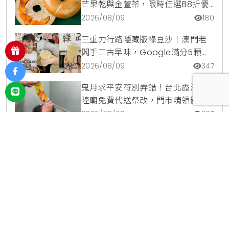
芒果乾與金萱茶，限時任選88折優
惠
2026/08/09
180
三重力行路隱藏版綠豆沙！澳門老
闆手工古早味，Google滿分5顆星
銅板美食
2026/08/09
347
鬼月求平安符別弄錯！台北霞海城
隍廟免費代送祭改，門市請領開光
符令與平安符貼紙優惠一次看
2026/08/09
307
香港潮牌KYUBI進駐松菸快閃店！麥
可傑克森5款台灣限定商品與1:1雕像
震撼登場
2026/08/08
135