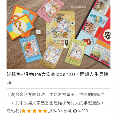
icash2.0」外型以K
好想兔-想兔Life大富翁icash2.0，翻轉人生靠這
張
朋友聚會親友團聚時，桌遊常常是不可或缺的環節之
一，其中最讓大家熟悉也是從小玩到大的桌遊遊戲，莫
過於經典的「大富翁」，遊戲除了考驗玩家的策略判
網友評分
(共248人參與)
4,330