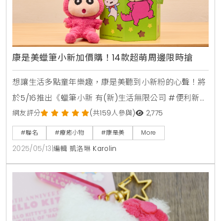
康是美蠟筆小新加價購！14款超萌周邊限時搶
想讓生活多點童年樂趣，康是美聽到小新粉的心聲！將
於5/16推出《蠟筆小新 有(新)生活無限公司 #便利新生
活》加價購活動第二波，14款超可愛新品從3C小物、通
網友評分
(共159人參與)
2,775
勤神器到廚房好幫手，讓小新陪你上班下廚超有梗。5
#聯名
#療癒小物
#康是美
More
月16日至6月19日，只要在康是美門市或eShop消費滿
2025/05/13
|
編輯 凱洛琳 Karolin
388元，就能用149元到1,199元加購小新周邊，數量有
限賣完就沒有了，快來把小新的搗蛋魅力帶回家，開啟
充滿笑聲的每一天。3C萌物上桌：