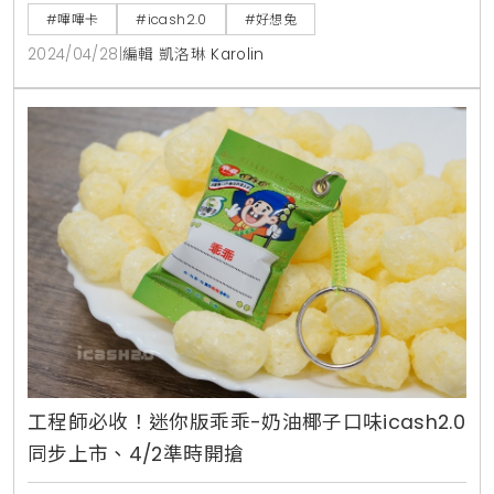
斷，更加入了「機會與命運」卡牌，鬥智又拚運氣，相
#嗶嗶卡
#icash2.0
#好想兔
當刺激，卡牌後來更衍生出各種特殊功能增加其趣味
2024/04/28
|
編輯 凱洛琳 Karolin
性。愛金卡公司這次特別攜手知名插畫「好想兔」共同
推出「好想兔-想兔Life大富翁icash2.0」，以大富翁做
為主題概念，將遊戲中的命運卡牌重新設計成各種有趣
的功能卡
工程師必收！迷你版乖乖-奶油椰子口味icash2.0
同步上市、4/2準時開搶