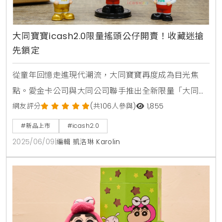
大同寶寶icash2.0限量搖頭公仔開賣！收藏迷搶
先鎖定
從童年回憶走進現代潮流，大同寶寶再度成為目光焦
點。愛金卡公司與大同公司聯手推出全新限量「大同寶
寶搖頭公仔icash2.0」，承襲歷代icash2.0的高人氣與
網友評分
(共106人參與)
1,855
收藏價值，這次更融入搖頭公仔設計，不只讓人憶起經
#新品上市
#icash2.0
典紅白配色與招牌笑容，更讓整體氛圍多了幾分療癒
2025/06/09
|
編輯 凱洛琳 Karolin
感。公仔頭部設計可隨碰搖動，搭配圓圓大眼與呆萌表
情，營造如同點頭打招呼般的親切互動，無論是放置辦
公桌上或是作為居家裝飾品，都是一款兼具實用性與情
懷的