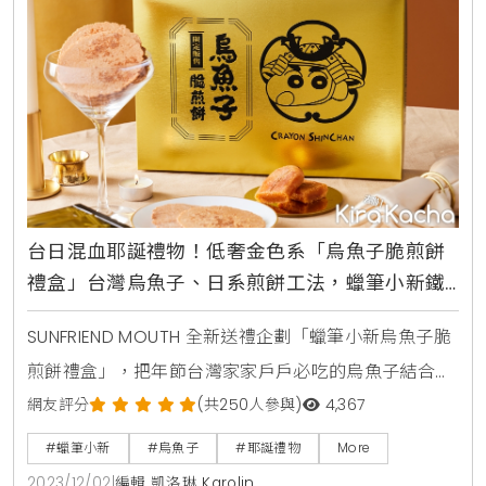
不規則，更模擬
台日混血耶誕禮物！低奢金色系「烏魚子脆煎餅
禮盒」台灣烏魚子、日系煎餅工法，蠟筆小新鐵
粉不能錯過
SUNFRIEND MOUTH 全新送禮企劃「蠟筆小新烏魚子脆
煎餅禮盒」，把年節台灣家家戶戶必吃的烏魚子結合日
式煎餅，將過多道工序處理在地食材，片片保留鮮味及
網友評分
(共250人參與)
4,367
脆度。禮盒包裝選用喜氣而不落俗的奢華全金色系，結
#蠟筆小新
#烏魚子
#耶誕禮物
More
合武士造型蠟筆小新，每個精緻禮盒有烏魚子脆煎餅10
2023/12/02
|
編輯 凱洛琳 Karolin