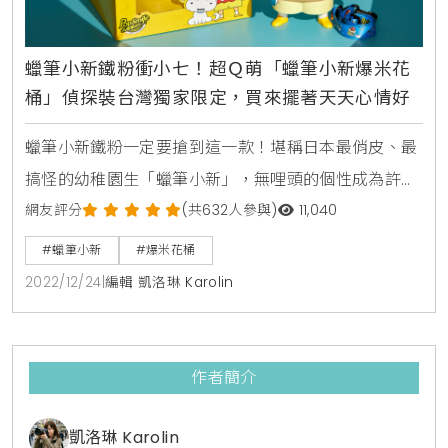
蠟筆小新鐵粉衝小七！超Ｑ萌「蠟筆小新爆米花
桶」偵探裝台灣獨家限定，買來擺著天天心情好
蠟筆小新鐵粉一定要搶到這一款！堪稱日本最俏皮、最
搞怪的幼稚園生「蠟筆小新」，無哩頭的個性成為許多
人的療癒心靈的來源，這次卡滋爆米花重磅推出台灣獨
網友評分
(共632人參與)
11,040
家限定「偵探蠟筆小新爆米花桶」，於全台7-11、家樂
#蠟筆小新
#爆米花桶
福、大潤發、愛買、寶雅等各大賣場均有販售，用最可
2022/12/24
|
編輯 凱洛琳 Karolin
愛的蠟筆小新陪伴大家度過2022年年尾。卡滋爆米花
精心製作「蠟筆小新爆米花造型桶」，將動畫裡的偵探
造型100%還原，胖嘟嘟的蠟筆小新表情包，並設計可開
作者簡介
式的帽
凱洛琳 Karolin