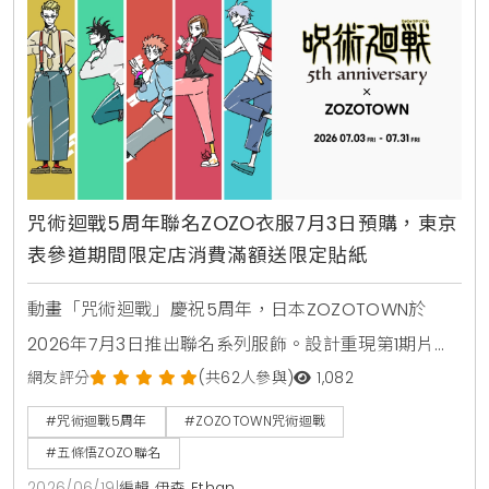
咒術迴戰5周年聯名ZOZO衣服7月3日預購，東京
表參道期間限定店消費滿額送限定貼紙
動畫「咒術迴戰」慶祝5周年，日本ZOZOTOWN於
2026年7月3日推出聯名系列服飾。設計重現第1期片尾
曲的時髦街頭風格，推出連帽衫，T恤及側背包等22款
網友評分
(共62人參與)
1,082
日常單品。東京表參道同步舉辦期間限定店，提供限定
#咒術迴戰5周年
#ZOZOTOWN咒術迴戰
貼紙滿額贈。
#五條悟ZOZO聯名
2026/06/19
|
編輯 伊森 Ethan