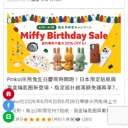
Pinkoi米飛兔生日慶限時開跑！日本限定貼紙與
盲盒鑰匙圈新登場，指定設計館滿額免運再享7折
優惠
Pinkoi在2026年6月15日到6月28日舉辦米飛兔線上生
日派對，推出2款限定PET貼紙、盲盒鑰匙圈與戴珍珠耳
環的少女聯名編織玩偶。活動期間提供滿8000日圓免
網友評分
(共61人參與)
1,060