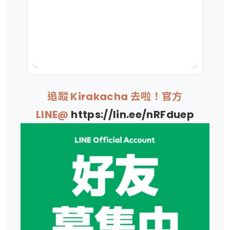
追蹤 Kirakacha 去啦！官方
LINE@
https://lin.ee/nRFduep