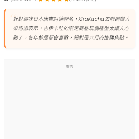
針對這次日本唐吉訶德聯名，KiraKacha去啦創辦人
梁翔渝表示，吉伊卡哇的限定商品玩偶造型太讓人心
動了，各年齡層都會喜歡，絕對是六月的搶購焦點。
廣告