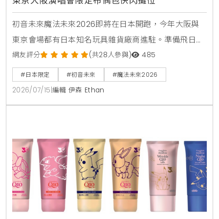
東京大阪演唱會限定布偶包快閃攤位
初音未來魔法未來2026即將在日本開跑，今年大阪與
東京會場都有日本知名玩具雜貨廠商進駐。準備飛日本
看演唱會的台灣粉絲，趕快來看看這次有哪些現場必搶
網友評分
(共28人參與)
485
的布偶包與透明痛包配件，幫自己規劃一趟最完美的日
#日本限定
#初音未來
#魔法未來2026
本追星之旅。
2026/07/15
|
編輯 伊森 Ethan