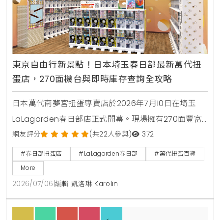
東京自由行新景點！日本埼玉春日部最新萬代扭
蛋店，270面機台與即時庫存查詢全攻略
日本萬代南夢宮扭蛋專賣店於2026年7月10日在埼玉
LaLagarden春日部店正式開幕。現場擁有270面豐富
機台，包含蠟筆小新壽司公仔、排球少年等最新萬代熱
網友評分
(共22人參與)
372
門扭蛋商品。引進線上即時庫存查詢系統，並於開幕前
#春日部扭蛋店
#LaLagarden春日部
#萬代扭蛋百貨
3天推出追蹤社群送棉質束口袋、回收空蛋殼換特製提
More
袋等好康活動，是東京自由行最新景點。
2026/07/06
|
編輯 凱洛琳 Karolin