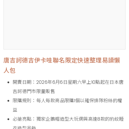
唐吉訶德吉伊卡哇聯名限定快速整理易讀懶
人包
開賣日期：2026年6月6日星期六早上10點起在日本唐
吉訶德門市限量販售
限購規則：每人每款商品限購1個以確保排隊粉絲的權
益
必搶亮點：獨家企鵝帽造型大玩偶與高達8款的豹紋睡
衣造型吊飾