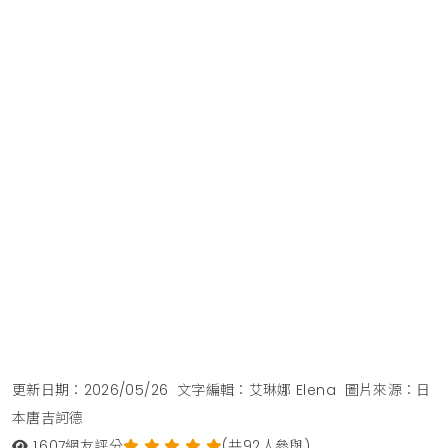
更新日期：2026/05/26
文字編輯：艾琳娜 Elena
圖片來源：日
本唐吉訶德
1,607
網友評分
(共92人參與)