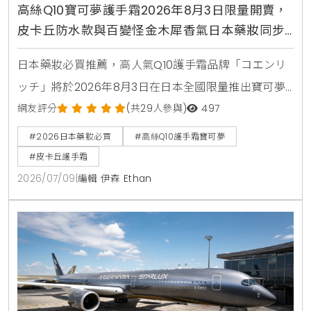
高絲Q10寶可夢護手霜2026年8月3日限量開賣，
皮卡丘防水款與百變怪金木犀香氣日本藥妝同步
登場
日本藥妝必買推薦，高人氣Q10護手霜品牌「コエンリ
ッチ」將於2026年8月3日在日本全國限量推出寶可夢
限定包裝，包含皮卡丘，伊布，百變怪等7款超人氣角
網友評分
(共29人參與)
497
色，全系列8款功能各自針對美白，抗皺，保濕與夜間
#2026日本藥妝必買
#高絲Q10護手霜寶可夢
修護，是兼具視覺與護膚效果的伴手禮首選
#皮卡丘護手霜
2026/07/09
|
編輯 伊森 Ethan