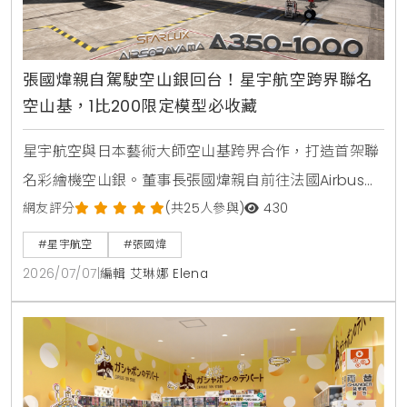
張國煒親自駕駛空山銀回台！星宇航空跨界聯名
空山基，1比200限定模型必收藏
星宇航空與日本藝術大師空山基跨界合作，打造首架聯
名彩繪機空山銀。董事長張國煒親自前往法國Airbus總
部交機，並將飛機駕駛回台。機身採用特殊雲母塗料呈
網友評分
(共25人參與)
430
現液態金屬質感，機腹更巧妙融入機械鯊魚設計。1比
#星宇航空
#張國煒
200限量飛機模型於7月5日起在星宇小舖開賣。
2026/07/07
|
編輯 艾琳娜 Elena