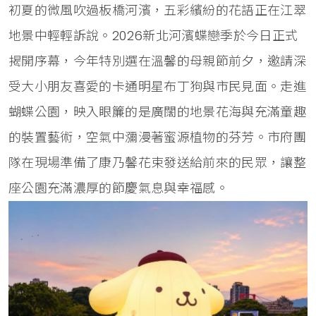
初夏的微風吹過板橋河濱，五彩繽紛的花語正在江翠
地景中輕輕訴說。2026新北河濱蝶戀季於今日正式
揭開序幕，今年特別選在溫馨的母親節前夕，邀請深
受大小朋友喜愛的卡通明星布丁狗與市民見面。走進
蝴蝶公園，映入眼簾的是廣闊的地景花海與充滿童趣
的裝置藝術，空氣中瀰漫著蜜源植物的芬芳。市府團
隊在現場準備了康乃馨花束發送給前來的民眾，讓整
座公園充滿濃厚的節慶氣息與幸福感。