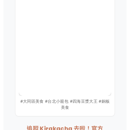
#大同區美食 #台北小籠包 #四海豆漿大王 #銅板
美食
追蹤 Kirakacha 去啦！官方