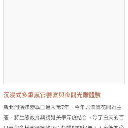
沉浸式多重感官饗宴與夜間光雕體驗
新北河濱蝶戀季已邁入第7年，今年以漫舞花間為主
題，將生態教育與視覺美學深度結合。除了白天的百
日草與多樣蜜源植物吸引蝴蝶翩翩起舞，入夜後的公