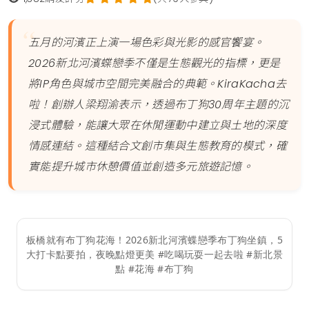
五月的河濱正上演一場色彩與光影的感官饗宴。
2026新北河濱蝶戀季不僅是生態觀光的指標，更是
將IP角色與城市空間完美融合的典範。KiraKacha去
啦！創辦人梁翔渝表示，透過布丁狗30周年主題的沉
浸式體驗，能讓大眾在休閒運動中建立與土地的深度
情感連結。這種結合文創市集與生態教育的模式，確
實能提升城市休憩價值並創造多元旅遊記憶。
板橋就有布丁狗花海！2026新北河濱蝶戀季布丁狗坐鎮，5
大打卡點要拍，夜晚點燈更美 #吃喝玩耍一起去啦 #新北景
點 #花海 #布丁狗