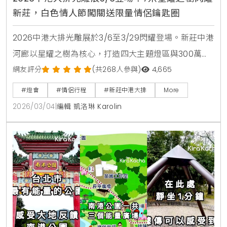
新莊，白色情人節闖關送限量情侶鑰匙圈
2026中港大排光雕展於3/6至3/29閃耀登場。新莊中港
河廊以星耀之樹為核心，打造四大主題燈區與300萬盞
LED夢幻星河。現場更有極地北極熊造景與白色情人節
網友評分
(共268人參與)
4,665
限量闖關活動，是新北春季必訪的原創生活風格景點。
#燈會
#情侶行程
#新莊中港大排
More
2026/03/04
|
編輯 凱洛琳 Karolin