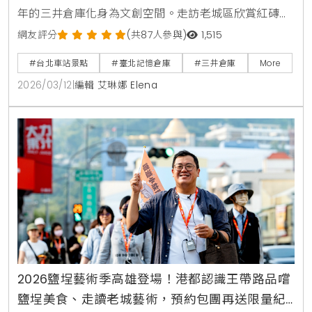
年的三井倉庫化身為文創空間。走訪老城區欣賞紅磚半
圓拱門的日治建築之美，在百年的洋樓中品嚐咖啡，感
網友評分
(共87人參與)
1,515
受跨越時空的台北歷史魅力。
#台北車站景點
#臺北記憶倉庫
#三井倉庫
More
2026/03/12
|
編輯 艾琳娜 Elena
2026鹽埕藝術季高雄登場！港都認識王帶路品嚐
鹽埕美食、走讀老城藝術，預約包團再送限量紀