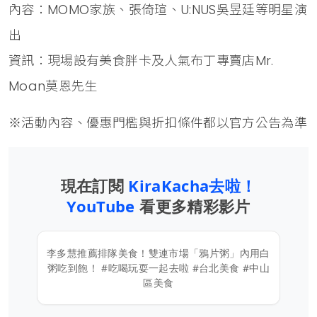
內容：MOMO家族、張倚瑄、U:NUS吳昱廷等明星演
出
資訊：現場設有美食胖卡及人氣布丁專賣店Mr.
Moan莫恩先生
※活動內容、優惠門檻與折扣條件都以官方公告為準
現在訂閱
KiraKacha去啦！
YouTube
看更多精彩影片
李多慧推薦排隊美食！雙連市場「鴉片粥」內用白
粥吃到飽！ #吃喝玩耍一起去啦 #台北美食 #中山
區美食