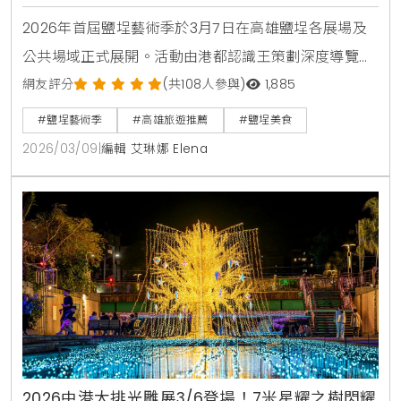
念小物
2026年首屆鹽埕藝術季於3月7日在高雄鹽埕各展場及
公共場域正式展開。活動由港都認識王策劃深度導覽，
結合在地美食與歷史場域走讀，邀請20組國內外藝術家
網友評分
(共108人參與)
1,885
以「鹽域共振」為題，串聯20組作品與11個展點。民眾
#鹽埕藝術季
#高雄旅遊推薦
#鹽埕美食
可透過主題走讀深入老城巷弄，體驗與眾不同的港都日
2026/03/09
|
編輯 艾琳娜 Elena
常美學。
2026中港大排光雕展3/6登場！7米星耀之樹閃耀