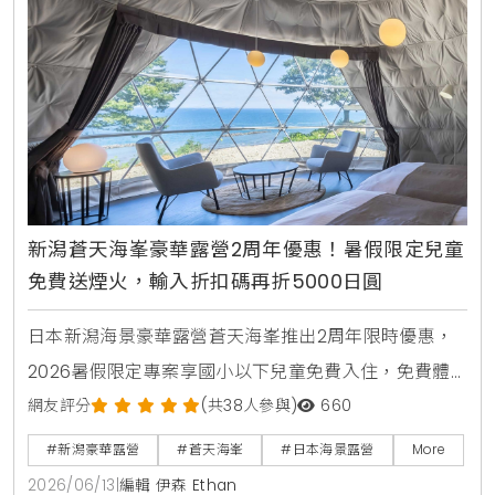
新潟蒼天海峯豪華露營2周年優惠！暑假限定兒童
免費送煙火，輸入折扣碼再折5000日圓
日本新潟海景豪華露營蒼天海峯推出2周年限時優惠，
2026暑假限定專案享國小以下兒童免費入住，免費體
驗日本煙火與撈水球，享受私人海景三溫暖與新潟在地
網友評分
(共38人參與)
660
頂級烤肉。
#新潟豪華露營
#蒼天海峯
#日本海景露營
More
2026/06/13
|
編輯 伊森 Ethan