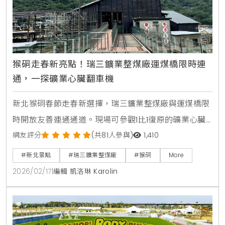
猴硐走春新亮點！瑞三鑛業整煤廠運煤橋限時連
通，一探礦業心臟翻車機
新北猴硐春節走春新選擇，瑞三鑛業整煤廠與運煤橋限
時開放友善連通通道。現場可參觀1比1復原的礦業心臟
翻車機，近距離感受臺灣煤礦文化，是適合全家出遊的
網友評分
(共81人參與)
1,410
低碳深度旅遊路線。
#新北景點
#瑞三鑛業整煤廠
#猴硐
More
2026/02/17
|
編輯 凱洛琳 Karolin