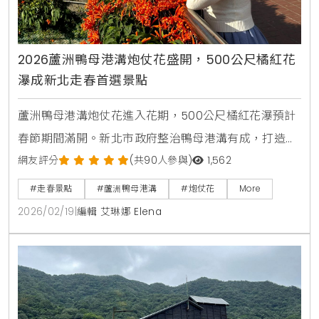
2026蘆洲鴨母港溝炮仗花盛開，500公尺橘紅花
瀑成新北走春首選景點
蘆洲鴨母港溝炮仗花進入花期，500公尺橘紅花瀑預計
春節期間滿開。新北市政府整治鴨母港溝有成，打造適
合走春的賞花廊道，市民可搭乘捷運轉乘公車輕鬆抵
網友評分
(共90人參與)
1,562
達，感受春日暖陽下的喜慶氛圍與浪漫光雕夜景。
#走春景點
#蘆洲鴨母港溝
#炮仗花
More
2026/02/19
|
編輯 艾琳娜 Elena