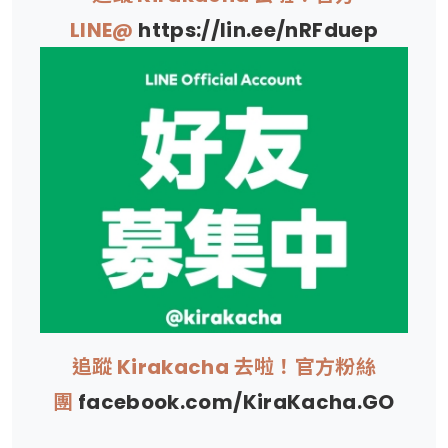
LINE@
https://lin.ee/nRFduep
追蹤 Kirakacha 去啦！官方粉絲
團
facebook.com/KiraKacha.GO