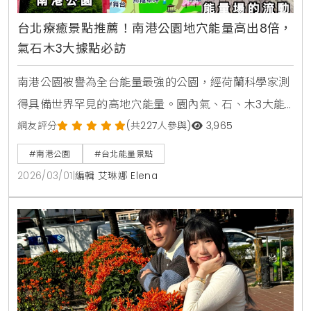
台北療癒景點推薦！南港公園地穴能量高出8倍，
氣石木3大據點必訪
南港公園被譽為全台能量最強的公園，經荷蘭科學家測
得具備世界罕見的高地穴能量。園內氣、石、木3大能
量點提供優於森林浴的療癒感。本文帶您探索南港公園
網友評分
(共227人參與)
3,965
交通資訊、能量點分佈與親子設施，體驗台北最神祕的
#南港公園
#台北能量景點
心靈場域。
2026/03/01
|
編輯 艾琳娜 Elena