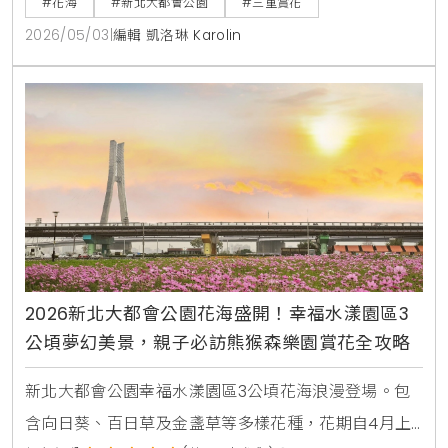
#花海
#新北大都會公園
#三重賞花
扇尾鶯棲息的微生態系統，這種都市與自然的共生模
2026/05/03
|
編輯 凱洛琳 Karolin
式，正是提升休閒生活品質與環境教育價值的關鍵所
在。
2026新北大都會公園花海盛開！幸福水漾園區3
公頃夢幻美景，親子必訪熊猴森樂園賞花全攻略
新北大都會公園幸福水漾園區3公頃花海浪漫登場。包
含向日葵、百日草及金盞草等多樣花種，花期自4月上