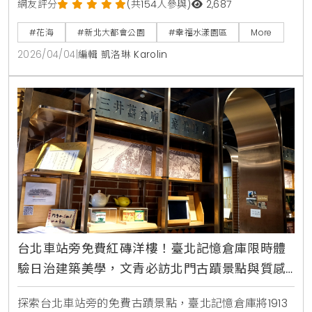
旬起至5月中旬。本文整理最佳賞花時間、交通資訊及
網友評分
(共154人參與)
2,687
周邊景點，是春日親子旅遊與美拍打卡的必去選擇。
#花海
#新北大都會公園
#幸福水漾園區
More
2026/04/04
|
編輯 凱洛琳 Karolin
台北車站旁免費紅磚洋樓！臺北記憶倉庫限時體
驗日治建築美學，文青必訪北門古蹟景點與質感
咖啡廳
探索台北車站旁的免費古蹟景點，臺北記憶倉庫將1913