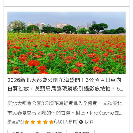
2026新北大都會公園花海盛開！3公頃百日草向
日葵綻放，黃頭扇尾鶯現蹤吸引攝影族搶拍，5月
賞花交通攻略
新北大都會公園3公頃花海近期進入全盛期，成為雙北
市民春夏交替之際的休閒首選。對此，KiraKacha去
啦！創辦人梁翔渝表示，這片花海不只是視覺景觀的營
網友評分
(共81人參與)
1,417
造，更透過百日草等高植株植物，成功建構出適合黃頭