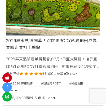
2026屏東熱博開幕！跳跳馬RODY彩繪稻田成為
春節走春打卡熱點
2026屏東熱帶農業博覽會於2月7日盛大開幕，攜手童
趣IP跳跳馬RODY打造彩繪稻田、瓜果長廊及沉浸式主
題館。活動期間提供DIY手作、舞台表演及屏東在地優
網友評分
(共100人參與)
1,745
質農產展售，是春節假期親子走春、寓教於樂的首選景
#2026 屏東熱博
#跳跳馬 RODY
#彩繪稻田
點。
More
2026/02/09
|
編輯 艾琳娜 Elena