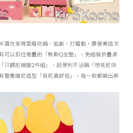
半窩在家裡耍廢吃鍋、追劇、打電動，康是美這次
有可以扣住堆疊的「熊軟Q坐墊」、免組裝折疊桌
「只餵尼碗盤2件組」、超便利不沾鍋「想見尼快
有整隻維尼造型「有尼真舒毯」，每一款都萌出新