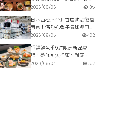
豬再享青森蘋果冰淇淋加購
2026/08/06
135
價。
日本西松屋台北首店進駐微風
南京！滿額送兔子氣球與原創
托特包，指定夏裝享8折優惠
2026/08/05
402
爭鮮鮭魚季9道限定新品登
場！整條鮭魚從頭吃到尾，鹹
甜鮭魚卵霜淇淋開吃，滿額再
2026/08/04
257
送限量鮭魚造型扇