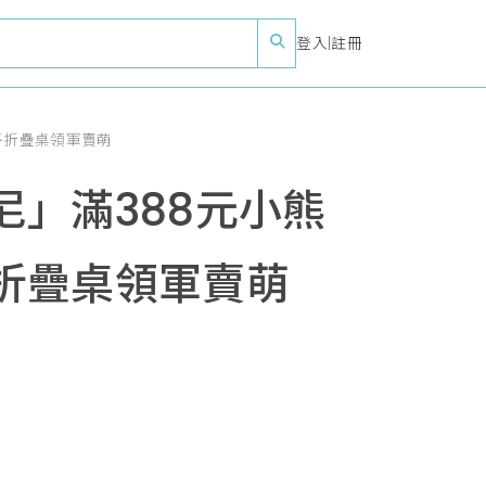
登入
|
註冊
哥折疊桌領軍賣萌
」滿388元小熊
折疊桌領軍賣萌