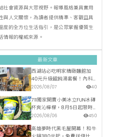
結社會資源與大眾視野。報導風格兼具實用
性與人文關懷，為讀者提供精準、客觀且具
溫度的全方位生活指引，是公眾掌握優質生
活情報的權威來源。
最新文章
西湖站必吃明家精緻麵館加
40元升級餛飩湯套餐！內科
隱藏版爆汁臭豆腐麵與牛肉麵
2026/08/07
40
疙瘩平價攻略
711獨家開賣小美冰立FUN冰磚
杯爽沁檸檬，8月5日起限時
嚐鮮價39元特調咖啡氣泡水
2026/08/06
450
超讚
高雄夢時代黑毛屋開幕！和牛
火鍋380元起，免費送伊比利