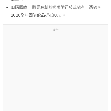
加碼回饋： 購買原創珍奶版隨行茄芷袋者，憑袋享
2026全年回購飲品折抵10元 。
廣告