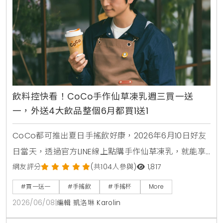
飲料控快看！CoCo手作仙草凍乳週三買一送
一，外送4大飲品整個6月都買1送1
CoCo都可推出夏日手搖飲好康，2026年6月10日好友
日當天，透過官方LINE線上點購手作仙草凍乳，就能享
有第2杯0元買1送1優惠。另外整個6月份，foodpanda
網友評分
(共104人參與)
1,817
外送平台也同步推出茉香凍奶綠、芒果綠茶、四季珍椰
#買一送一
#手搖飲
#手搖杯
More
青、粉角生椰拿鐵等4大品項買1送1，讓大家在炎熱夏天
2026/06/08
|
編輯 凱洛琳 Karolin
不用出門也能省錢消暑。