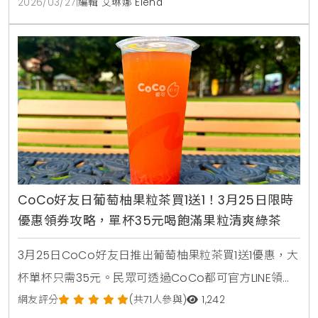
2026/03/27
|
編輯 艾琳娜 Elena
CoCo好友日葡萄柚果粒茶買1送1！3月25日限時
優惠領券攻略，單杯35元喝飽滿果粒清爽綠茶
3月25日CoCo好友日推出葡萄柚果粒茶買1送1優惠，大
杯單杯只需35元。民眾可透過CoCo都可官方LINE領取
優惠券，享受紅葡萄柚果粒與綠茶結合的清爽滋味。
網友評分
(共71人參與)
1,242