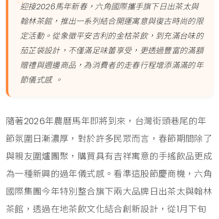
迎接2026馬年新春，六角國際攜手旗下日出茶太與
翰林茶館，推出一系列結合開運寓意與復古時尚的限
定活動。從象徵平安吉利的金桔茶飲，到充滿台味的
茄芷袋設計，不僅滿足味蕾享受，更透過豐富的滿額
贈禮與週邊商品，為消費者的走春行程增添滿滿的年
節儀式感 。
隨著2026年農曆馬年即將到來，台灣街頭巷尾的年
節氛圍日漸濃厚，對於許多民眾而言，春節期間除了
與親友圍爐團聚，購買具有吉祥寓意的手搖飲品更成
為一種新興的過年儀式感。看準這股節慶商機，六角
國際集團今年特別整合旗下兩大品牌日出茶太與翰林
茶館，透過在地茶飲文化結合創新設計，從1月下旬