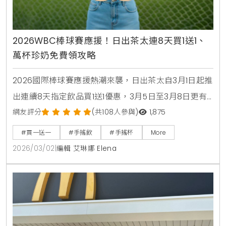
2026WBC棒球賽應援！日出茶太連8天買1送1、
萬杯珍奶免費領攻略
2026國際棒球賽應援熱潮來襲，日出茶太自3月1日起推
出連續8天指定飲品買1送1優惠，3月5日至3月8日更有
萬杯太極3號免費領取活動，民眾只需於社群留言應援
網友評分
(共108人參與)
1,875
即可參加，快來掌握詳細優惠攻略，一起為台灣英雄加
#買一送一
#手搖飲
#手搖杯
More
油 。
2026/03/02
|
編輯 艾琳娜 Elena