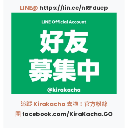
LINE@
https://lin.ee/nRFduep
追蹤 Kirakacha 去啦！官方粉絲
團
facebook.com/KiraKacha.GO