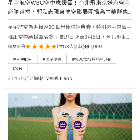
星宇航空WBC空中應援團！台北飛東京送京盛宇
必勝茶禮，郭泓志現身高空影展開播為中華隊集
氣
星宇航空為迎接WBC世界棒球經典賽，特別聯手京盛宇
推出空中應援團活動。自即日起至3月8日，台北飛東京
航線旅客可獲限定茶禮，機上更同步推出棒球主題影展
網友評分
(共58人參與)
1,000
與郭泓志應援影片，邀請乘客一同在萬米高空為中華隊
#星宇航空
#限定優惠
#WBC世界棒球經典賽
集氣。
More
2026/03/04
|
編輯 艾琳娜 Elena