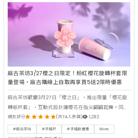
麻古茶坊3/27櫻之日限定！粉紅櫻花旋轉杯套限
量登場，麻古購線上自取再享買5送2限時優惠
麻古茶坊歡慶3月27日「櫻之日」，推出限量「櫻花旋
轉紙杯套」，互動式設計讓櫻花在指尖翩翩起舞。同步
祭出三月限時優惠，透過「麻古購」自取可享買5送1、
網友評分
(共74人參與)
1,282
買10送2，滿額再贈20元優惠券，愛好粉紅氛圍與手搖
#麻古茶坊
#手搖杯
#手搖飲優惠
More
飲的消費者千萬別錯過。