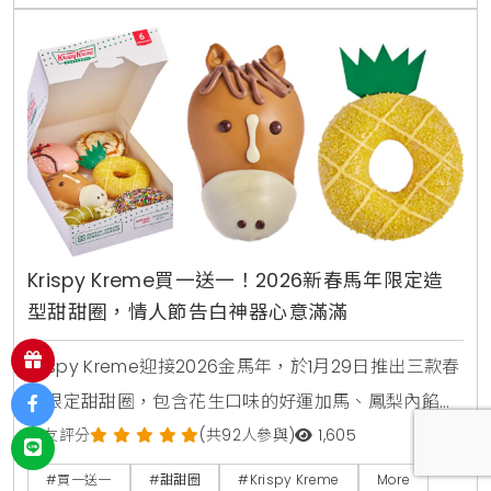
Krispy Kreme買一送一！2026新春馬年限定造
型甜甜圈，情人節告白神器心意滿滿
Krispy Kreme迎接2026金馬年，於1月29日推出三款春
節限定甜甜圈，包含花生口味的好運加馬、鳳梨內餡的
馬上旺來以及黑櫻桃口味的桃花朵朵。同步針對情人節
網友評分
(共92人參與)
1,605
推出心形限定款，並祭出LINE好友與開工日專屬優惠，
#買一送一
#甜甜圈
#Krispy Kreme
More