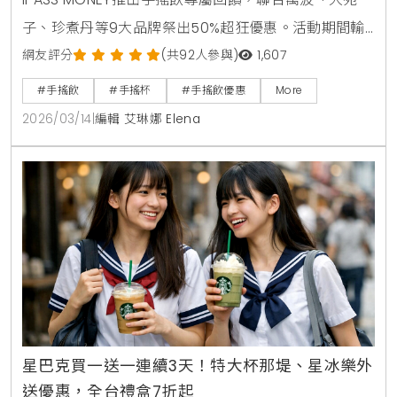
子、珍煮丹等9大品牌祭出50%超狂優惠。活動期間輸
入指定代碼即可領取優惠券，單筆滿50元即贈25元儲
網友評分
(共92人參與)
1,607
值金，綁定信用卡最高再享10%回饋。
#手搖飲
#手搖杯
#手搖飲優惠
More
2026/03/14
|
編輯 艾琳娜 Elena
星巴克買一送一連續3天！特大杯那堤、星冰樂外
送優惠，全台禮盒7折起