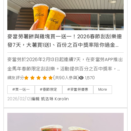
麥當勞薯餅與雞塊買一送一！2026春節刮刮樂連
發7天，大薯買1送1、百份之百中獎率陪你過金馬
年
麥當勞於2026年2月13日起連續7天，在麥當勞APP推出
金馬年春節限定刮刮樂。活動提供百分之百中獎率，獎
項包含大薯、薯餅、麥克雞塊及焦糖奶茶買一送一，另
網友評分
(共90人參與)
1,570
有買套餐送麥脆雞腿等優惠。
#買一送一
#春節限定
#麥當勞優惠
More
2026/02/12
|
編輯 凱洛琳 Karolin