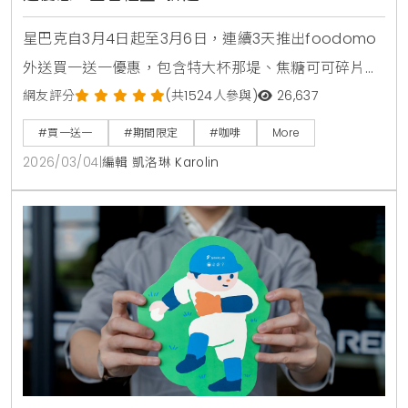
星巴克自3月4日起至3月6日，連續3天推出foodomo
外送買一送一優惠，包含特大杯那堤、焦糖可可碎片星
冰樂等指定品項。全台門市同步祭出指定禮盒7折活
網友評分
(共1524人參與)
26,637
動，多款熱銷餅乾與點心罐限時下殺，讓您在雨天也能
#買一送一
#期間限定
#咖啡
More
輕鬆享受咖啡時光。
2026/03/04
|
編輯 凱洛琳 Karolin