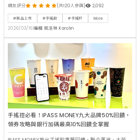
用香水拼配工藝打造5款層次豐富的新品。限時7天提供
網友評分
(共120人參與)
2,092
第2杯6折優惠，邀您一同體驗流動的茶飲生活美學。
#新品上市
#手搖飲
#手搖杯
More
2026/03/15
|
編輯 凱洛琳 Karolin
手搖控必看！iPASS MONEY九大品牌50%回饋，
領券攻略與銀行加碼最高10%回饋全掌握
iPASS MONEY推出手搖飲專屬回饋，聯合萬波、大苑