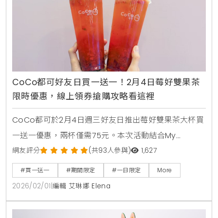
CoCo都可好友日買一送一！2月4日莓好雙果茶
限時優惠，線上領券搶購攻略看這裡
CoCo都可於2月4日週三好友日推出莓好雙果茶大杯買
一送一優惠，兩杯僅需75元。本次活動結合My
Melody美樂蒂聯名粉紅紙杯，提供草莓與蔓越莓融合
網友評分
(共93人參與)
1,627
紅茶的酸甜滋
#買一送一
#期間限定
#一日限定
More
2026/02/01
|
編輯 艾琳娜 Elena