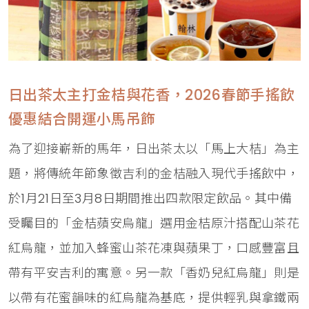
日出茶太主打金桔與花香，2026春節手搖飲
優惠結合開運小馬吊飾
為了迎接嶄新的馬年，日出茶太以「馬上大桔」為主
題，將傳統年節象徵吉利的金桔融入現代手搖飲中，
於1月21日至3月8日期間推出四款限定飲品。其中備
受矚目的「金桔蘋安烏龍」選用金桔原汁搭配山茶花
紅烏龍，並加入蜂蜜山茶花凍與蘋果丁，口感豐富且
帶有平安吉利的寓意。另一款「香奶兒紅烏龍」則是
以帶有花蜜韻味的紅烏龍為基底，提供輕乳與拿鐵兩