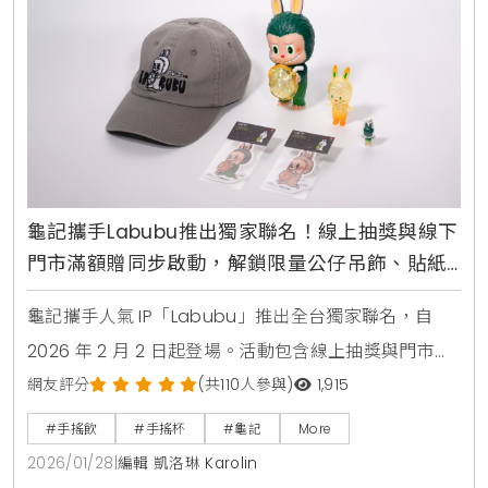
龜記攜手Labubu推出獨家聯名！線上抽獎與線下
門市滿額贈同步啟動，解鎖限量公仔吊飾、貼紙
與專屬杯款設計
龜記攜手人氣 IP「Labubu」推出全台獨家聯名，自
2026 年 2 月 2 日起登場。活動包含線上抽獎與門市加
購，限量推出 18 公分公仔、吊飾、刺繡帽及專屬杯
網友評分
(共110人參與)
1,915
身。結合龍家昇的潮玩藝術與龜記茶飲體驗，打造小人
#手搖飲
#手搖杯
#龜記
More
物大生活的跨界宇宙。
2026/01/28
|
編輯 凱洛琳 Karolin