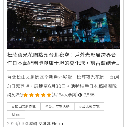
松菸夜光花園點亮台北夜空！戶外光影展跨界合
作日本藝術團隊與康士坦的變化球，讓古蹟結合
科技與音樂展現城市夜間文化新律動
台北松山文創園區全新戶外展覽「松菸夜光花園」自1月
31日起登場，展期至6月30日。活動聯手日本藝術團隊
NAKED INC與獨立樂團康士坦的變化球，於巴洛克花園
網友評分
(共164人參與)
2,855
打造沉浸式光影秀，結合古蹟投影與互動裝置，成為台
#松山文創園區
#台北展覽活動
#台北夜展覽
北夜經濟與夜間文化打卡新地標。
More
2026/01/31
|
編輯 艾琳娜 Elena