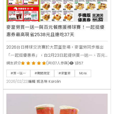
麥當勞買一送一與百元餐應援棒球賽！一起挺優
惠券最高現省2538元且連吃37天
2026台日棒球交流賽於大巨蛋登場，麥當勞同步推出
「一起挺優惠券」，自2月23日起提供買一送一、百元
套餐等優惠，連續37天最高可省2538元。歡樂送更獨
網友評分
(共107人參與)
1,857
家推出限量10萬個TEAM Taiwan應援鑰匙圈。
#買一送一
#期間限定
#麥當勞
More
2026/02/22
|
編輯 凱洛琳 Karolin