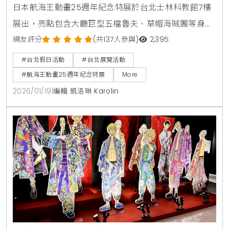
日本航海王動畫25週年紀念特展於台北士林科教館7樓
展出，亮點包含大廳巨型五檔魯夫、草帽海賊團等身雕
像、和之國與蛋頭島篇畫稿及新四皇打卡點。本文整理
網友評分
(共137人參與)
2,395
展覽特色、周邊商品及詳細票價資訊。
#台北假日活動
#台北展覽活動
#航海王動畫25週年紀念特展
More
2026/01/19
|
編輯 凱洛琳 Karolin