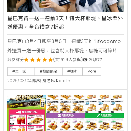
星巴克買一送一連續3天！特大杯那堤、星冰樂外
送優惠，全台禮盒7折起
星巴克自3月4日起至3月6日，連續3天推出foodomo
外送買一送一優惠，包含特大杯那堤、焦糖可可碎片星
冰樂等指定品項。全台門市同步祭出指定禮盒7折活
網友評分
(共1526人參與)
26,677
動，多款熱銷餅乾與點心罐限時下殺，讓您在雨天也能
#買一送一
#期間限定
#咖啡
More
輕鬆享受咖啡時光。
2026/03/04
|
編輯 凱洛琳 Karolin