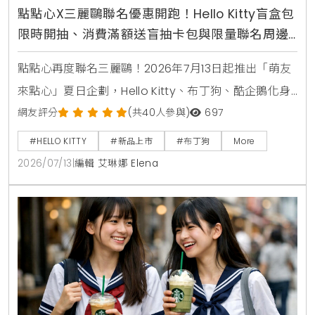
點點心X三麗鷗聯名優惠開跑！Hello Kitty盲盒包
限時開抽、消費滿額送盲抽卡包與限量聯名周邊
攻略
點點心再度聯名三麗鷗！2026年7月13日起推出「萌友
來點心」夏日企劃，Hello Kitty、布丁狗、酷企鵝化身
店長與主廚進駐全台點點心，推出首創美食盲盒豬仔
網友評分
(共40人參與)
697
包、蘋果派西多士等11款限定港點，還有全台8間加碼打
#HELLO KITTY
#新品上市
#布丁狗
More
卡門市與MagSafe磁吸手機支架、電繡皮革卡套等限
2026/07/13
|
編輯 艾琳娜 Elena
量周邊等你搶購。