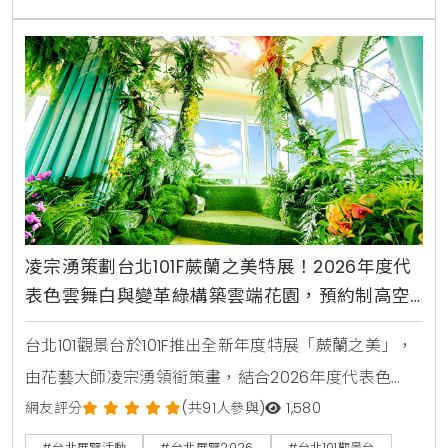
凌宗湧策劃台北101F蕨蘭之美特展！2026年度代
表色雲舞白與變革綠構築雲端花園，預約制高空
景點展現台灣蘭花與蕨類生態
台北101觀景台於101F推出全新年度特展「蕨蘭之美」，
由花藝大師凌宗湧領銜策畫，結合2026年度代表色
「雲舞白」與「變革綠」，打造高空療癒秘境。展覽集
網友評分
(共91人參與)
1,580
結台灣原生蘭花與珍稀蕨類，並攜手冠軍咖啡kafeD推
#台北展覽活動
#台北展覽2026
#台北101觀景台