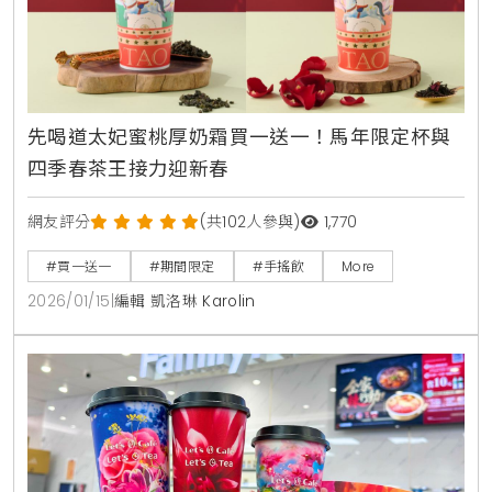
先喝道太妃蜜桃厚奶霜買一送一！馬年限定杯與
四季春茶王接力迎新春
網友評分
(共102人參與)
1,770
#買一送一
#期間限定
#手搖飲
More
2026/01/15
|
編輯 凱洛琳 Karolin