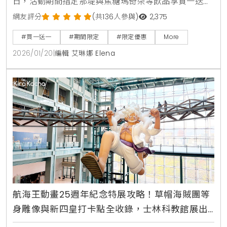
日，活動期間指定那堤與焦糖瑪奇朵等飲品享買一送一
優惠。本文同步整理中國信託聯名卡每週一優惠、外送
網友評分
(共136人參與)
2,375
平台折扣以及7-11與萊爾富近期的咖啡優惠資訊，讓咖
#買一送一
#期間限定
#限定優惠
More
啡愛好者輕鬆掌握省錢情報。
2026/01/20
|
編輯 艾琳娜 Elena
航海王動畫25週年紀念特展攻略！草帽海賊團等
身雕像與新四皇打卡點全收錄，士林科教館展出
票價與周邊商品資訊一次看