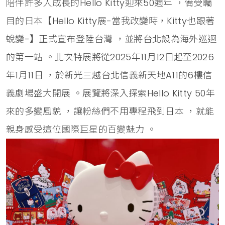
陪伴許多人成長的Hello Kitty迎來50週年 ，備受矚
目的日本【Hello Kitty展-當我改變時，Kitty也跟著
蛻變-】正式宣布登陸台灣 ，並將台北設為海外巡迴
的第一站 。此次特展將從2025年11月12日起至2026
年1月11日 ，於新光三越台北信義新天地A11的6樓信
義劇場盛大開展 。展覽將深入探索Hello Kitty 50年
來的多變風貌 ，讓粉絲們不用專程飛到日本 ，就能
親身感受這位國際巨星的百變魅力 。