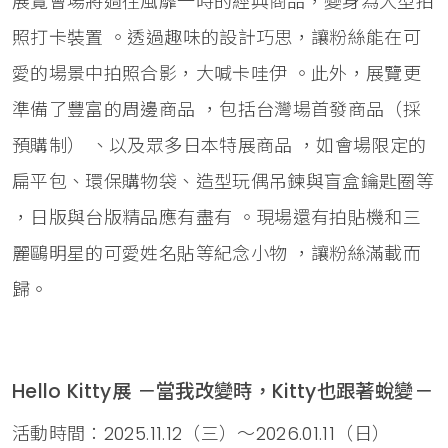
展覽會場將過往風靡一時的經典商品，變身為大型拍
照打卡裝置 。透過趣味的設計巧思，讓粉絲能在可
愛的場景中拍照合影，大喊卡哇伊 。此外，展覽更
準備了豐富的周邊商品 ，包括台灣場首發商品（採
預購制） 、以及眾多日本特展商品 ，如會場限定的
扁平包、環保購物袋、造型玩偶吊鍊與盲盒鑰匙圈等
，日版與台版精品應有盡有 。現場還有拍貼機和三
麗鷗明星的可愛姓名貼等紀念小物 ，讓粉絲滿載而
歸。
Hello Kitty展 －當我改變時，Kitty也跟著蛻變－
活動時間：2025.11.12（三）～2026.01.11（日）