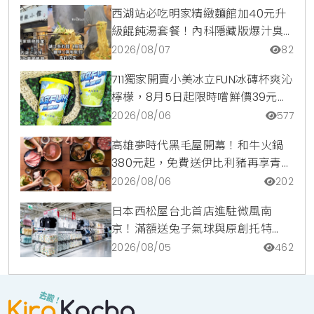
西湖站必吃明家精緻麵館加40元升
級餛飩湯套餐！內科隱藏版爆汁臭
豆腐麵與牛肉麵疙瘩平價攻略
2026/08/07
82
711獨家開賣小美冰立FUN冰磚杯爽沁
檸檬，8月5日起限時嚐鮮價39元特
調咖啡氣泡水超讚
2026/08/06
577
高雄夢時代黑毛屋開幕！和牛火鍋
380元起，免費送伊比利豬再享青森
蘋果冰淇淋加購價。
2026/08/06
202
日本西松屋台北首店進駐微風南
京！滿額送兔子氣球與原創托特
包，指定夏裝享8折優惠
2026/08/05
462