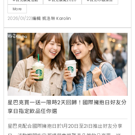
出雲端限定甜點，採預約制入場，為遊客帶來結合視覺
More
與味覺的極致美學體驗。
2026/01/22
|
編輯 凱洛琳 Karolin
星巴克買一送一限時2天回歸！國際擁抱日好友分
享日指定飲品任你選
星巴克配合國際擁抱日於1月20日至21日推出好友分享