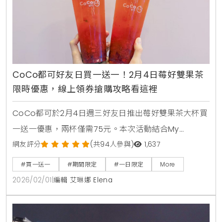
CoCo都可好友日買一送一！2月4日莓好雙果茶
限時優惠，線上領券搶購攻略看這裡
CoCo都可於2月4日週三好友日推出莓好雙果茶大杯買
一送一優惠，兩杯僅需75元。本次活動結合My
Melody美樂蒂聯名粉紅紙杯，提供草莓與蔓越莓融合
網友評分
(共94人參與)
1,637
紅茶的酸甜滋
#買一送一
#期間限定
#一日限定
More
2026/02/01
|
編輯 艾琳娜 Elena