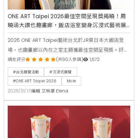
ONE ART Taipei 2026最佳空間呈現獎揭曉！周
曉涵大讚也趣畫廊，飯店浴室變身沉浸式藝術展
間
2026 ONE ART Taipei藝術台北於JR東日本大飯店登
場，也趣畫廊以內在之室主題獲最佳空間呈現獎。評審
周曉涵讚賞其將藝術融入浴室空間的策展巧思，展期至1
網友評分
(共90人參與)
1,572
月18日。
#台北展覽活動
#沉浸式展覽
#ONE ART Taipei 2026
More
2026/01/17
|
編輯 艾琳娜 Elena