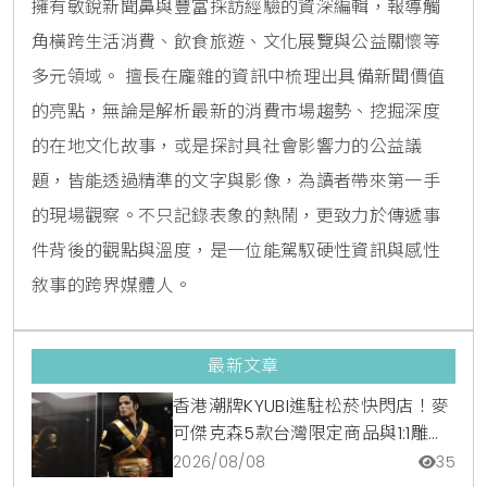
擁有敏銳新聞鼻與豐富採訪經驗的資深編輯，報導觸
角橫跨生活消費、飲食旅遊、文化展覽與公益關懷等
多元領域。 擅長在龐雜的資訊中梳理出具備新聞價值
的亮點，無論是解析最新的消費市場趨勢、挖掘深度
的在地文化故事，或是探討具社會影響力的公益議
題，皆能透過精準的文字與影像，為讀者帶來第一手
的現場觀察。不只記錄表象的熱鬧，更致力於傳遞事
件背後的觀點與溫度，是一位能駕馭硬性資訊與感性
敘事的跨界媒體人。
最新文章
香港潮牌KYUBI進駐松菸快閃店！麥
可傑克森5款台灣限定商品與1:1雕像
震撼登場
2026/08/08
35