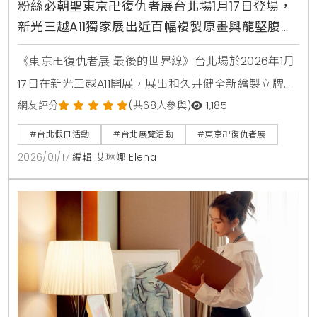
粉絲必朝聖東京卍復仇者展台北場1月17日登場，
新光三越A11獨家展出近百幅複製原畫與龍堅腹肌
互動體驗區
《東京卍復仇者展 最後的世界線》台北場於2026年1月
17日在新光三越A11開展，展出和久井健全新繪製立牌、
近百幅複製原畫及台北限定「龍堅的腹肌」展品，並販
網友評分
(共68人參與)
1,185
售百款台日限定周邊。
#台北假日活動
#台北展覽活動
#東京卍復仇者展
2026/01/17
|
編輯 艾琳娜 Elena