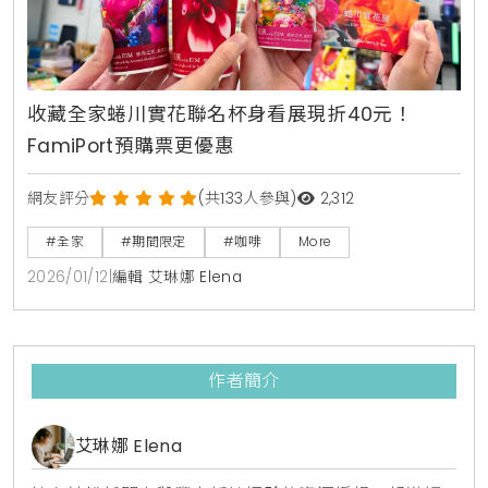
收藏全家蜷川實花聯名杯身看展現折40元！
FamiPort預購票更優惠
網友評分
(共133人參與)
2,312
#全家
#期間限定
#咖啡
More
2026/01/12
|
編輯 艾琳娜 Elena
作者簡介
艾琳娜 Elena