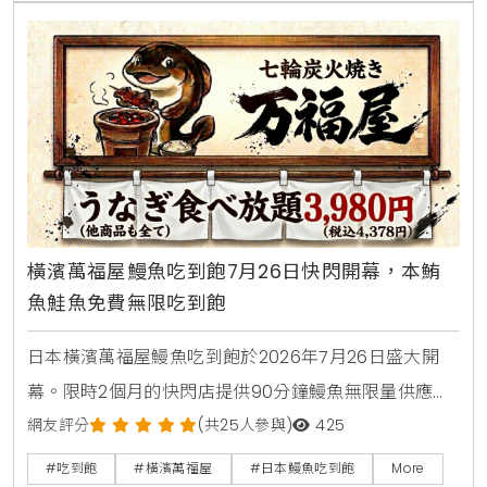
品，是台中西屯朋友聚會，看球賽放鬆的寶藏餐廳。
橫濱萬福屋鰻魚吃到飽7月26日快閃開幕，本鮪
魚鮭魚免費無限吃到飽
日本橫濱萬福屋鰻魚吃到飽於2026年7月26日盛大開
幕。限時2個月的快閃店提供90分鐘鰻魚無限量供應，
大人費用只要3980日圓，折合台幣千元有找。店內採
網友評分
(共25人參與)
425
用日式七輪炭火現烤風格，菜單更包含本鮪魚與鮭魚腹
#吃到飽
#橫濱萬福屋
#日本鰻魚吃到飽
More