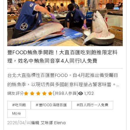
豐FOOD鮪魚季開跑！大直百匯吃到飽推限定料
理，姓名中鮪魚同音享4人同行1人免費
台北大直指標性百匯豐FOOD，自4月起推出備受矚目
的鮪魚季，以現切秀與多國創意料理搶占饕客味蕾。
KiraKacha去啦！創辦人梁翔渝表示，隨著餐飲市場分
網友評分
(共98人參與)
1,702
眾化，主題性的季節料理結合視覺互動體驗，已成為消
#吃到飽
#豐FOOD海陸百匯
#四人同行一人免費
費者選擇百匯的關鍵考量，這不僅提升了餐飲的趣味
More
性，更能透過專業技藝展示，確立品牌在海味料理上的
2026/04/14
|
編輯 艾琳娜 Elena