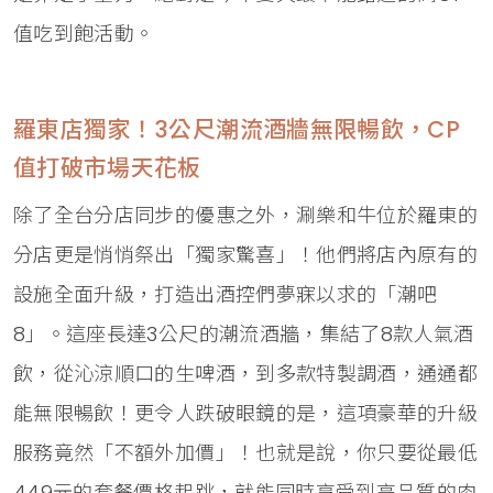
值吃到飽活動。
羅東店獨家！3公尺潮流酒牆無限暢飲，CP
值打破市場天花板
除了全台分店同步的優惠之外，涮樂和牛位於羅東的
分店更是悄悄祭出「獨家驚喜」！他們將店內原有的
設施全面升級，打造出酒控們夢寐以求的「潮吧
8」。這座長達3公尺的潮流酒牆，集結了8款人氣酒
飲，從沁涼順口的生啤酒，到多款特製調酒，通通都
能無限暢飲！更令人跌破眼鏡的是，這項豪華的升級
服務竟然「不額外加價」！也就是說，你只要從最低
449元的套餐價格起跳，就能同時享受到高品質的肉