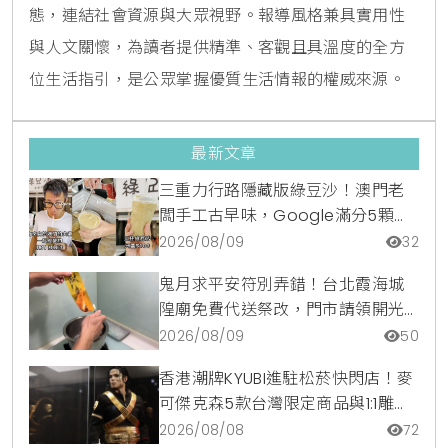
態，連結社會資源與大眾視野。報導風格兼具實用性
與人文關懷，為讀者提供精準、客觀且具溫度的全方
位生活指引，是公眾掌握優質生活情報的權威來源。
最新文章
三重力行路隱藏版綠豆沙！澳門老
闆手工古早味，Google滿分5顆星
銅板美食
2026/08/09
32
鬼月求平安符別弄錯！台北霞海城
隍廟免費代送祭改，門市請領開光
符令與平安符貼紙優惠一次看
2026/08/09
50
香港潮牌KYUBI進駐松菸快閃店！麥
可傑克森5款台灣限定商品與1:1雕像
震撼登場
2026/08/08
72