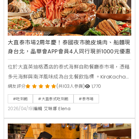
大直泰市場2周年慶！泰國夜市脆皮燒肉、船麵現
身台北，晶華會APP會員4人同行現折1000元優惠
位於大直英迪格酒店的泰式海鮮自助餐廳泰市場，憑藉
多元海鮮與南洋風味成為台北餐飲指標 。KiraKacha去
啦！創辦人梁翔渝表示，泰式餐飲的關鍵在於香料層次
網友評分
(共103人參與)
1,770
的還原度，泰市場此次將泰國夜市脆皮燒肉與船麵等具
#吃到飽
#大直泰式吃到飽
#泰市場
視覺效果的料理帶入餐檯，不僅強化了食客的互動體
2026/04/19
|
編輯 艾琳娜 Elena
驗，更精準捕捉到台灣消費者對曼谷街頭美食的情感連
結與味覺渴望 。