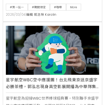
動，多款熱銷餅乾與點心罐限時下殺，讓您在雨天也能
#買一送一
#期間限定
#咖啡
More
輕鬆享受咖啡時光。
2026/03/04
|
編輯 凱洛琳 Karolin
星宇航空WBC空中應援團！台北飛東京送京盛宇
必勝茶禮，郭泓志現身高空影展開播為中華隊集
氣
星宇航空為迎接WBC世界棒球經典賽，特別聯手京盛宇