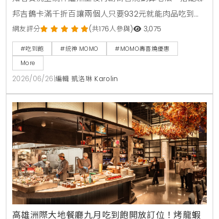
邦吉鶴卡滿千折百讓兩個人只要932元就能肉品吃到
飽，連MOMO官方都親自留言揭露更便宜的隱藏優惠。
網友評分
(共176人參與)
3,075
#吃到飽
#統神 MOMO
#MOMO壽喜燒優惠
More
2026/06/26
|
編輯 凱洛琳 Karolin
高雄洲際大地餐廳九月吃到飽開放訂位！烤龍蝦