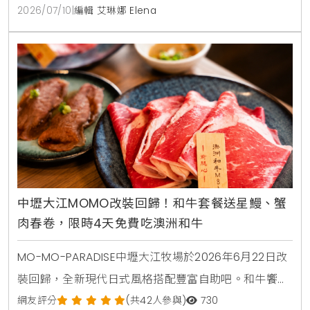
肉等豐富海鮮，是今年夏天日本自由行不容錯過的超高
2026/07/10
|
編輯 艾琳娜 Elena
CP值美食選擇。
中壢大江MOMO改裝回歸！和牛套餐送星鰻、蟹
肉春卷，限時4天免費吃澳洲和牛
MO-MO-PARADISE中壢大江牧場於2026年6月22日改
裝回歸，全新現代日式風格搭配豐富自助吧。和牛饗宴
套餐同步推出星鰻一本揚與蟹肉奶油春卷兩款全新一品
網友評分
(共42人參與)
730