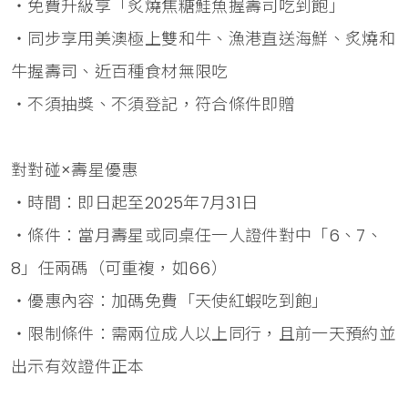
・免費升級享「炙燒焦糖鮭魚握壽司吃到飽」
・同步享用美澳極上雙和牛、漁港直送海鮮、炙燒和
牛握壽司、近百種食材無限吃
・不須抽獎、不須登記，符合條件即贈
對對碰×壽星優惠
・時間：即日起至2025年7月31日
・條件：當月壽星或同桌任一人證件對中「6、7、
8」任兩碼（可重複，如66）
・優惠內容：加碼免費「天使紅蝦吃到飽」
・限制條件：需兩位成人以上同行，且前一天預約並
出示有效證件正本