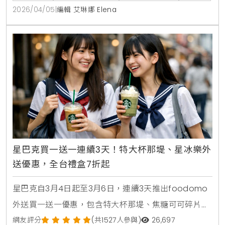
2026/04/05
|
編輯 艾琳娜 Elena
星巴克買一送一連續3天！特大杯那堤、星冰樂外
送優惠，全台禮盒7折起
星巴克自3月4日起至3月6日，連續3天推出foodomo
外送買一送一優惠，包含特大杯那堤、焦糖可可碎片星
冰樂等指定品項。全台門市同步祭出指定禮盒7折活
網友評分
(共1527人參與)
26,697