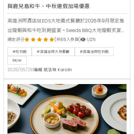
與鹿兒島和牛、中秋連假加場優惠
高雄洲際酒店SEEDS大地義式餐廳於2026年9月限定推
出龍蝦與和牛吃到飽盛宴。Seeds BBQ大地龍蝦炙宴於
中秋連假加場，Seeds和牛珍饌則集結鹿兒島A4和牛與
網友評分
(共65人參與)
1,125
美國肋眼。活動於6月1日上午11:00開放預訂。
#吃到飽
#高雄洲際大地餐廳
#高雄洲際吃到飽
More
2026/05/29
|
編輯 凱洛琳 Karolin