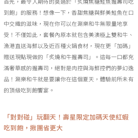
首先，最令人期待的莫過於「炙燒焦糖鮭魚握壽司吃
到飽」的服務！想像一下，香甜焦糖與鮮美鮭魚在口
中交織的滋味，現在你可以在涮樂和牛無限量地享
受！不僅如此，套餐內原本就包含美澳極上雙和牛、
漁港直送海鮮以及近百種火鍋食材，現在更「加碼」
贈送現點現做的「炙燒和牛握壽司」。這每一口都充
滿奢華感的握壽司，絕對是肉控與海鮮控們的夢幻逸
品！涮樂和牛就是要讓你在這個夏天，體驗前所未有
的頂級吃到飽饗宴。
「對對碰」玩翻天！壽星限定加碼天使紅蝦
吃到飽，揪團省更大