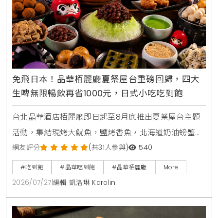
免飛日本！晶華栢麗廳夏祭屋台重磅回歸，四大
生啤無限暢飲再省1000元，日式小吃吃到飽
台北晶華酒店栢麗廳即日起至8月底推出夏祭屋台主題
活動，集結現烤大魷魚，鹽烤香魚，北海道奶油螃蟹燒
及甜蝦鮭魚親子丼等十數款日本街邊美食，搭配日本四
網友評分
(共31人參與)
540
大生啤無限暢飲，下載晶華會APP領取折價券，4人同
#吃到飽
#晶華吃到飽
#晶華栢麗廳
More
行最高可折抵1000元，是暑假聚餐首選。
2026/07/27
|
編輯 凱洛琳 Karolin