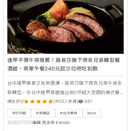
逢甲平價牛排推薦！路易莎旗下傑克兄弟轉型餐
酒館，商業午餐240元起沙拉吧吃到飽
台中逢甲美食又有新選擇，路易莎旗下傑克兄弟牛排全
新轉型，在台中逢甲商圈推出180坪超大空間的美式餐
酒館新店型。主打從早午餐，商業午餐到深夜餐酒全時
網友評分
(共33人參與)
567
段供應，平日點早午餐加49元，晚上週末加99元即享
#吃到飽
#新開店
#台中美食
More
自助沙拉吧，路易莎咖啡無限續。商業午餐240元起，
2026/07/20
|
編輯 凱洛琳 Karolin
更提供現烤披薩，各式烤串與超過100款世界微醺飲