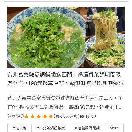
職人權威。
台北富善雞湯麵舖插旗西門！爆濃香菜麵期間限
定登場，190元起享豆花、霜淇淋無限吃到飽優惠
台北人氣美食富善雞湯麵舖進駐西門町與南京三民，主
打8小時慢熬老母雞濃雞湯，每碗190元起。近期推出期
間限定爆濃香菜雞湯麵，並提供豆花、霜淇淋及飲料無
網友評分
(共95人參與)
1,660
限吃到飽，是個人用餐的平價療癒首選。
#吃到飽
#台北雞湯麵推薦
#富善雞湯麵舖
More