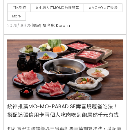
料理。6月22日至6月25日限時4天，每日前50名現場
#吃到飽
#中壢大江MOMO改裝開幕
#MOMO大江牧場
排隊入場用餐者，免費送澳洲和牛肉盤一份。
More
2026/06/28
|
編輯 凱洛琳 Karolin
統神推薦MO-MO-PARADISE壽喜燒超省吃法！
搭配這張信用卡兩個人吃肉吃到飽居然千元有找
知名實況主統神繼鼎王後再創壽喜燒劃算吃法，搭配聯