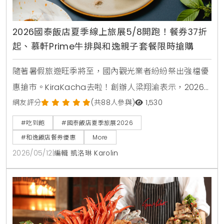
2026國泰飯店夏季線上旅展5/8開跑！餐券37折
起、慕軒Prime牛排與和逸親子套餐限時搶購
隨著暑假旅遊旺季將至，國內觀光業者紛紛祭出強檔優
惠搶市。KiraKacha去啦！創辦人梁翔渝表示，2026
年的消費趨勢更傾向於一站式的體驗與高彈性的餐飲組
網友評分
(共88人參與)
1,530
合。本次國泰飯店夏季線上旅展不僅在價格上展現誠
#吃到飽
#國泰飯店夏季旅展2026
意，更透過跨館通用券與知名卡通IP聯名，精準鎖定親
#和逸飯店餐券優惠
More
子客群與小資上班族的日常消費痛點 。
2026/05/12
|
編輯 凱洛琳 Karolin