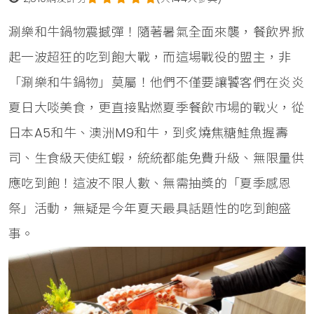
涮樂和牛鍋物震撼彈！隨著暑氣全面來襲，餐飲界掀
起一波超狂的吃到飽大戰，而這場戰役的盟主，非
「涮樂和牛鍋物」莫屬！他們不僅要讓饕客們在炎炎
夏日大啖美食，更直接點燃夏季餐飲市場的戰火，從
日本A5和牛、澳洲M9和牛，到炙燒焦糖鮭魚握壽
司、生食級天使紅蝦，統統都能免費升級、無限量供
應吃到飽！這波不限人數、無需抽獎的「夏季感恩
祭」活動，無疑是今年夏天最具話題性的吃到飽盛
事。