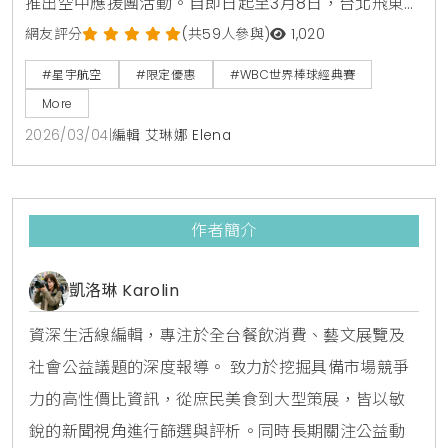
推出空中應援團活動。自即日起至3月8日，台北飛東京
航線旅客可獲限定茶禮，機上更同步推出棒球主題影展
網友評分
(共59人參與)
1,020
與郭泓志應援影片，邀請乘客一同在萬米高空為中華隊
#星宇航空
#限定優惠
#WBC世界棒球經典賽
集氣。
More
2026/03/04
|
編輯 艾琳娜 Elena
作者簡介
凱洛琳 Karolin
資深生活線編輯，專注於全台餐飲消費、藝文展覽及
社會公益議題的深度報導。 致力於挖掘具備市場競爭
力的高性價比資訊，從庶民美食到大型策展，皆以敏
銳的新聞視角進行篩選與評析。同時長期關注公益動