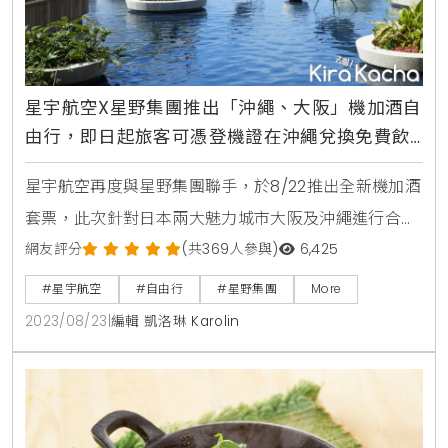
星宇航空X星野集團推出「沖繩、大阪」機加酒自
由行，即日起旅客可憑登機證在沖繩兌換免費飲
品
星宇航空再度與星野集團聯手，於8/22推出全新機加酒
套票，此次針對日本兩大魅力城市大阪及沖繩進行合
作。星野集團旗下大阪共有兩間極具特色的觀光飯店，
網友評分
(共369人參與)
6,425
讓旅客在夏天的尾巴抓住大阪的歡樂與美食。星野集團
#星宇航空
#自由行
#星野集團
More
在沖繩則有三家不同品牌的飯店，從鄰近商圈的輕旅行
2023/08/23
|
編輯 凱洛琳 Karolin
到原野環繞的奢華住宿，可讓旅客體驗南方風情之餘享
受星野集團的設計美學。凡星宇航空COSMILE會員，購
買機加酒每人只要NTD 21,600起。此次星宇航空與星