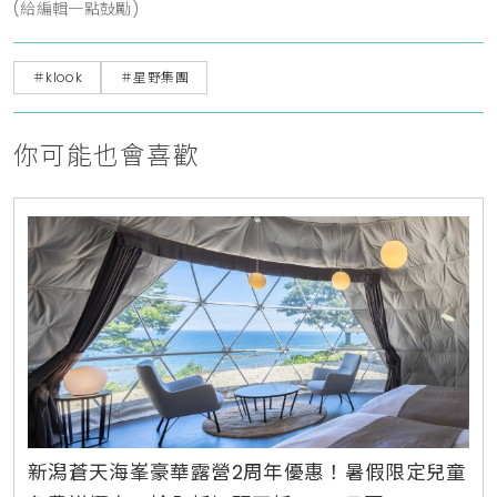
(給編輯一點鼓勵)
＃klook
＃星野集團
你可能也會喜歡
新潟蒼天海峯豪華露營2周年優惠！暑假限定兒童