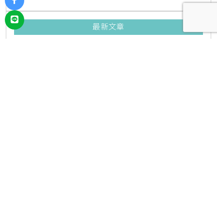
最新文章
頭文字D粉絲衝群馬！AE86真車與
精緻模型降臨高崎AEON，限時快閃
店開跑
2026/08/10
57
好丘芒果金萱貝果！嚴選台灣愛文
芒果乾與金萱茶，限時任選88折優
惠
2026/08/09
177
三重力行路隱藏版綠豆沙！澳門老
闆手工古早味，Google滿分5顆星
銅板美食
2026/08/09
347
鬼月求平安符別弄錯！台北霞海城
隍廟免費代送祭改，門市請領開光
符令與平安符貼紙優惠一次看
2026/08/09
307