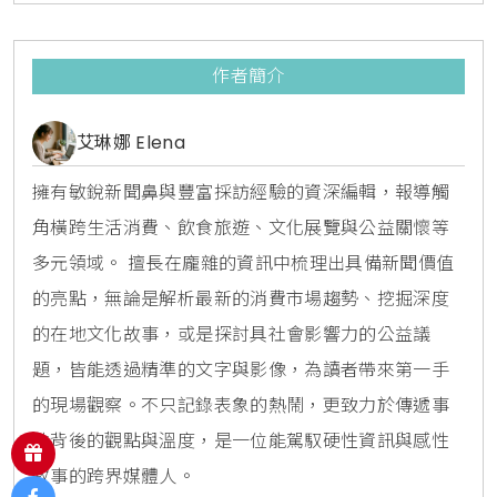
東京澀谷SKY觀景臺看日落，或是在大阪長居植物園
teamLab拍出世界美照，都能使用旅
作者簡介
艾琳娜 Elena
擁有敏銳新聞鼻與豐富採訪經驗的資深編輯，報導觸
角橫跨生活消費、飲食旅遊、文化展覽與公益關懷等
多元領域。 擅長在龐雜的資訊中梳理出具備新聞價值
的亮點，無論是解析最新的消費市場趨勢、挖掘深度
的在地文化故事，或是探討具社會影響力的公益議
題，皆能透過精準的文字與影像，為讀者帶來第一手
的現場觀察。不只記錄表象的熱鬧，更致力於傳遞事
件背後的觀點與溫度，是一位能駕馭硬性資訊與感性
敘事的跨界媒體人。