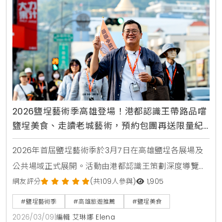
2026鹽埕藝術季高雄登場！港都認識王帶路品嚐
鹽埕美食、走讀老城藝術，預約包團再送限量紀
念小物
2026年首屆鹽埕藝術季於3月7日在高雄鹽埕各展場及
公共場域正式展開。活動由港都認識王策劃深度導覽，
結合在地美食與歷史場域走讀，邀請20組國內外藝術家
網友評分
(共109人參與)
1,905
以「鹽域共振」為題，串聯20組作品與11個展點。民眾
#鹽埕藝術季
#高雄旅遊推薦
#鹽埕美食
可透過主題走讀深入老城巷弄，體驗與眾不同的港都日
2026/03/09
|
編輯 艾琳娜 Elena