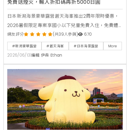
免費送煙火，輸入折扣碼再折5000日圓
日本新潟海景豪華露營蒼天海峯推出2周年限時優惠，
2026暑假限定專案享國小以下兒童免費入住，免費體
驗日本煙火與撈水球，享受私人海景三溫暖與新潟在地
網友評分
(共39人參與)
670
頂級烤肉。
#新潟豪華露營
#蒼天海峯
#日本海景露營
More
2026/06/13
|
編輯 伊森 Ethan