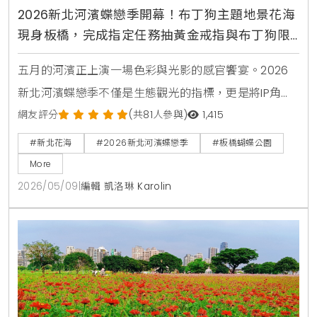
2026新北河濱蝶戀季開幕！布丁狗主題地景花海
現身板橋，完成指定任務抽黃金戒指與布丁狗限
量周邊
五月的河濱正上演一場色彩與光影的感官饗宴。2026
新北河濱蝶戀季不僅是生態觀光的指標，更是將IP角色
與城市空間完美融合的典範。KiraKacha去啦！創辦人
網友評分
(共81人參與)
1,415
梁翔渝表示，透過布丁狗30周年主題的沉浸式體驗，能
#新北花海
#2026新北河濱蝶戀季
#板橋蝴蝶公園
讓大眾在休閒運動中建立與土地的深度情感連結。這種
More
結合文創市集與生態教育的模式，確實能提升城市休憩
2026/05/09
|
編輯 凱洛琳 Karolin
價值並創造多元旅遊記憶。