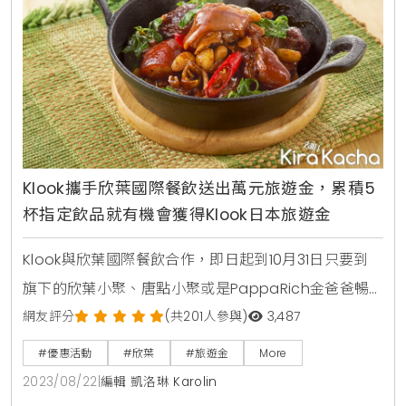
Klook攜手欣葉國際餐飲送出萬元旅遊金，累積5
杯指定飲品就有機會獲得Klook日本旅遊金
Klook與欣葉國際餐飲合作，即日起到10月31日只要到
旗下的欣葉小聚、唐點小聚或是PappaRich金爸爸暢
飲5杯指定飲品，包括三色奶茶、絲襪奶茶、港式檸檬
網友評分
(共201人參與)
3,487
茶等並且加入欣葉會員，就有機會刮中Klook旅遊金，
#優惠活動
#欣葉
#旅遊金
More
分兩次抽出每次最高5,000元，等於最高送出萬元旅遊
2023/08/22
|
編輯 凱洛琳 Karolin
金，可於Klook日本商品折抵使用，例如到現在最夯的