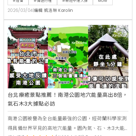
#燈會
#情侶行程
#新莊中港大排
More
2026/03/04
|
編輯 凱洛琳 Karolin
台北療癒景點推薦！南港公園地穴能量高出8倍，
氣石木3大據點必訪
南港公園被譽為全台能量最強的公園，經荷蘭科學家測
得具備世界罕見的高地穴能量。園內氣、石、木3大能