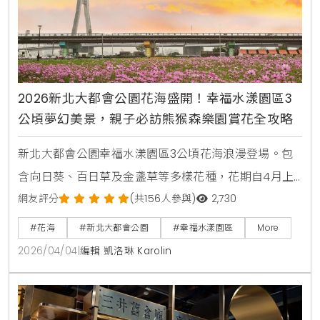
2026新北大都會公園花海盛開！幸福水漾園區3
公頃夢幻美景，親子必訪熊猴森樂園賞花全攻略
新北大都會公園幸福水漾園區3公頃花海浪漫登場。包
含向日葵、百日草及金盞草等多樣花種，花期自4月上
旬起至5月中旬。本文整理最佳賞花時間、交通資訊及
網友評分
(共156人參與)
2,730
周邊景點，是春日親子旅遊與美拍打卡的必去選擇。
#花海
#新北大都會公園
#幸福水漾園區
More
2026/04/04
|
編輯 凱洛琳 Karolin