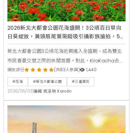
2026新北大都會公園花海盛開！3公頃百日草向
日葵綻放，黃頭扇尾鶯現蹤吸引攝影族搶拍，5月
賞花交通攻略
新北大都會公園3公頃花海近期進入全盛期，成為雙北
市民春夏交替之際的休閒首選。對此，KiraKacha去
啦！創辦人梁翔渝表示，這片花海不只是視覺景觀的營
網友評分
(共83人參與)
1,440
造，更透過百日草等高植株植物，成功建構出適合黃頭
#花海
#新北大都會公園
#三重賞花
扇尾鶯棲息的微生態系統，這種都市與自然的共生模
2026/05/03
|
編輯 凱洛琳 Karolin
式，正是提升休閒生活品質與環境教育價值的關鍵所
在。