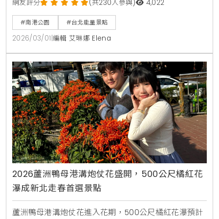
量點提供優於森林浴的療癒感。本文帶您探索南港公園
網友評分
(共230人參與)
4,022
交通資訊、能量點分佈與親子設施，體驗台北最神祕的
#南港公園
#台北能量景點
心靈場域。
2026/03/01
|
編輯 艾琳娜 Elena
2026蘆洲鴨母港溝炮仗花盛開，500公尺橘紅花
瀑成新北走春首選景點
蘆洲鴨母港溝炮仗花進入花期，500公尺橘紅花瀑預計