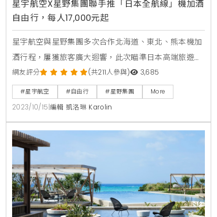
星宇航空X星野集團聯手推「日本全航線」機加酒
自由行，每人17,000元起
星宇航空與星野集團多次合作北海道、東北、熊本機加
酒行程，屢獲旅客廣大迴響，此次瞄準日本高端旅遊市
場，聯手共同打造「日本全航線」秋冬機加酒自由行，
網友評分
(共211人參與)
3,685
包含東京、沖繩、北海道、仙台、大阪、熊本…等熱門
#星宇航空
#自由行
#星野集團
More
航點，首度推出星野集團東京旗下兩間極具特色的觀光
2023/10/15
|
編輯 凱洛琳 Karolin
飯店-- OMO3 淺草、OMO5 東京大塚，及獨家銷售主
打奢華空間的虹夕諾雅 沖繩，旅客體驗南方風情之餘可
享受星野集團的設計美學。東京是國人最喜愛的旅遊城
市之