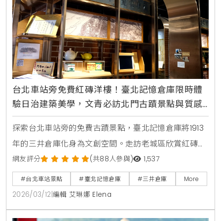
台北車站旁免費紅磚洋樓！臺北記憶倉庫限時體
驗日治建築美學，文青必訪北門古蹟景點與質感
咖啡廳
探索台北車站旁的免費古蹟景點，臺北記憶倉庫將1913
年的三井倉庫化身為文創空間。走訪老城區欣賞紅磚半
圓拱門的日治建築之美，在百年的洋樓中品嚐咖啡，感
網友評分
(共88人參與)
1,537
受跨越時空的台北歷史魅力。
#台北車站景點
#臺北記憶倉庫
#三井倉庫
More
2026/03/12
|
編輯 艾琳娜 Elena