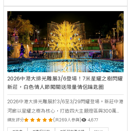
常美學。
2026中港大排光雕展3/6登場！7米星耀之樹閃耀
新莊，白色情人節闖關送限量情侶鑰匙圈
2026中港大排光雕展於3/6至3/29閃耀登場。新莊中港
河廊以星耀之樹為核心，打造四大主題燈區與300萬盞
LED夢幻星河。現場更有極地北極熊造景與白色情人節
網友評分
(共269人參與)
4,677
限量闖關活動，是新北春季必訪的原創生活風格景點。