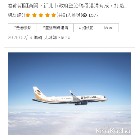
春節期間滿開。新北市政府整治鴨母港溝有成，打造適
合走春的賞花廊道，市民可搭乘捷運轉乘公車輕鬆抵
網友評分
(共91人參與)
1,577
達，感受春日暖陽下的喜慶氛圍與浪漫光雕夜景。
#走春景點
#蘆洲鴨母港溝
#炮仗花
More
2026/02/19
|
編輯 艾琳娜 Elena