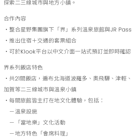
探索二三線城市與地方小鎮。
合作內容
・整合星野集團旗下「界」系列溫泉旅館與JR Pass
・推出住宿＋交通的套票組合
・可於Klook平台以中文介面一站式預訂並即時確認
界系列飯店特色
・共21間飯店，遍布北海道波羅多、奧飛驒、津輕、
加賀等二三線城市與溫泉小鎮
・每間旅館皆主打在地文化體驗，包括：
－溫泉設施
－「當地樂」文化活動
－地方特色「會席料理」