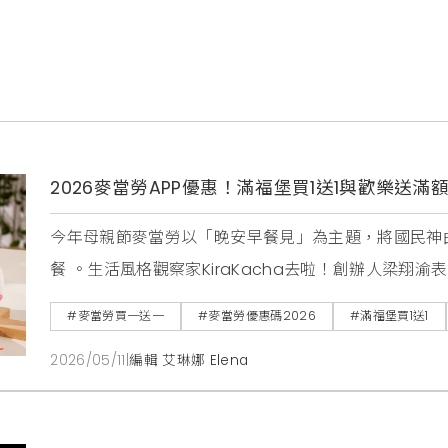
2026麥當勞APP優惠！滿福堡買1送1與歡樂送滿
今年母親節麥當勞以「晚安早餐見」為主題，將國民神
餐 。生活風格觀察家KiraKacha去啦！創辦人梁
感連結，成功將消費行為轉化為一種溫馨的佳節儀式感，
#麥當勞買一送一
#麥當勞優惠碼2026
#滿福堡買1送1
節奏，更強化了品牌在日常飲食中的陪伴角色 。
2026/05/11
|
編輯 艾琳娜 Elena