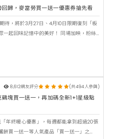
勢回歸，麥當勞買一送一優惠券搶先看
待，將於3月27日、4月10日限期復刻「板
眾一起回味記憶中的美好！ 同場加映，粉絲
單長期供應，不能錯過的神級漢堡與焦糖奶
，絕對少不了「板烤鷄腿堡」與「照燒豬肉
8,612
網友評分
(共494人參與)
鷄塊買一送一，再加碼全新1+1星級點
放送「年終暖心優惠」，每週都能拿到超過20張
薯餅買一送一等人氣產品「買一送一」之