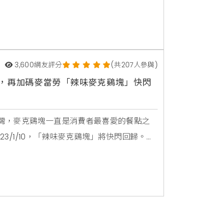
送」指定餐點、還有消費「滿額現金折
最高滿1,000元現折100元。並且針對國人最
3,600
網友評分
(共207人參與)
送，再加碼麥當勞「辣味麥克鷄塊」快閃
灣，麥克鷄塊一直是消費者最喜愛的餐點之
23/1/10，「辣味麥克鷄塊」將快閃回歸。同
2/25，麥當勞APP多種品項，限時天天買一送
12/25，限時推出「買一送一」活動，消費者