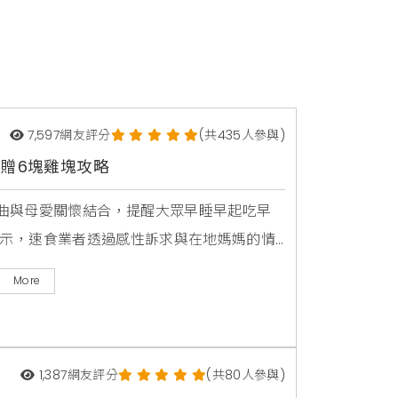
7,597
網友評分
(共435人參與)
額贈6塊雞塊攻略
曲與母愛關懷結合，提醒大眾早睡早起吃早
翔渝表示，速食業者透過感性訴求與在地媽媽的情
搭配買1送1等實質回饋，不僅精準切中生活
More
1,387
網友評分
(共80人參與)