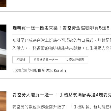
咖啡買一送一優惠來襲！麥當勞金選咖啡買5送5
咖啡早已成為台灣上班族不可或缺的每日儀式，無論是
入活力，一杯香醇的咖啡總能帶來慰藉。在生活壓力高
出限時咖啡優惠活動，不僅讓廣大咖啡愛好者的荷包更
#咖啡
#麥當勞買一送一
#麥當勞優惠
柔與香氣。本次麥當勞咖啡優惠活動，正是針對精打細
2025/06/24
|
編輯 凱洛琳 Karolin
案，讓消費者能夠以更划算的價格，享受高品質的金選
麥當勞大薯買一送一 ！手機點餐滿額再送4塊麥
麥當勞的數位服務全面升級了！「手機點餐」新功能已