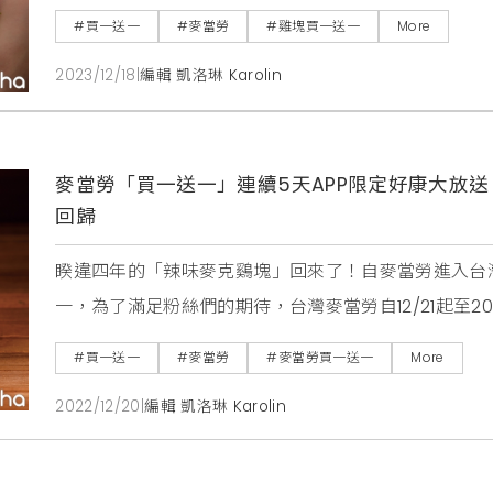
外，帕瑪森主廚鷄腿堡系列及四盎司牛肉堡系列「買就
#買一送一
#麥當勞
#雞塊買一送一
More
抵」，如單筆消費滿200元現折20元、滿300折30元，
2023/12/18
|
編輯 凱洛琳 Karolin
愛的「1+1星級點」則是加碼推出69
麥當勞「買一送一」連續5天APP限定好康大放
回歸
睽違四年的「辣味麥克鷄塊」回來了！自麥當勞進入台
一，為了滿足粉絲們的期待，台灣麥當勞自12/21起至20
時，為感謝消費者對「麥當勞APP」的支持，12/21至1
#買一送一
#麥當勞
#麥當勞買一送一
More
一。麥當勞表示，歲末年終之際，麥當勞APP自12/21至
2022/12/20
|
編輯 凱洛琳 Karolin
只要打開麥