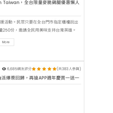
 Taiwan，全台限量麥脆鷄腿優惠懶人
n」應援活動。民眾只要在全台門市指定櫃檯說出
量250份，邀請全民用美味支持台灣英雄。
More
6,685
網友評分
(共383人參與)
派爆漿回歸，再搶APP週年慶買一送一