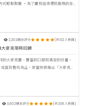
方式輕鬆取餐 。為了慶祝這項便民服務的全
週週提供APP限定優惠券 ，只要手機點餐單
的每一次點餐都充滿驚喜。辣味麥脆鷄腿重磅回
2,302
網友評分
(共132人參與)
鷄大麥克限時回歸
特的大麥克醬、豐富的口感和滿足的份量，
日，或直到售完為止，麥當勞將推出「大麥克家
「無敵大麥克」的美味，這款升級版的漢堡
於想要嘗試新口味或不吃牛肉的顧客，「香
排
3,602
網友評分
(共206人參與)