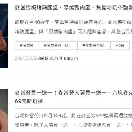
麥當勞板烤鷄腿堡、照燒豬肉堡、焦糖冰奶茶強
歡慶在台40週年，麥當勞持續以顧客為先，並回應粉絲期
烤鷄腿堡」與「照燒豬肉堡」兩大經典產品，與全台民
熱烈敲碗的「焦糖冰奶茶」，也將於3月27日起回歸菜
#麥當勞
#麥當勞買一送一
#麥當勞買1送1
More
茶，麥當勞現在都「還你」唷。說到想念的麥當勞餐點
2024/03/26
|
編輯 凱洛琳 Karolin
堡」兩大經典好滋味！ 曾被網友票選8大最想念
麥當勞買一送一！麥當勞大薯買一送一、六塊麥克
69元新選擇
台灣麥當勞自12月18日起，將在麥當勞APP連續兩週
優惠券。除了大薯買一送一、六塊麥克鷄塊買一送一、