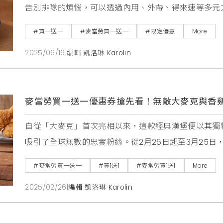
告別排隊的煩惱，可以透過內用、外帶、得來速等多元
面上線，麥當勞特別祭出多重專屬優惠，從6月18日起，
#買一送一
#麥當勞買一送一
#限定優惠
More
筆消費滿100元，就能免費獲得4塊麥克鷄塊 ，讓您
2025/06/16
|
編輯 凱洛琳 Karolin
歸 好時鷄雙人餐限時登場說到麥當勞的
麥當勞買一送一優惠券搶先看！無敵大麥克與香
自從「大麥克」首次亮相以來，這款經典漢堡便以其獨
吸引了全球無數的忠實粉絲。從2月26日起至3月25
族」的全系列限期回歸，讓喜愛牛肉的顧客再次體驗到
#麥當勞買一送一
#買1送1
#麥當勞買1送1
More
肉量加倍，必定能夠滿足肉食愛好者的期待。此外，對
2025/02/26
|
編輯 凱洛琳 Karolin
鷄大麥克」也將成為另一個絕佳選擇，搭配雙層酥炸鷄