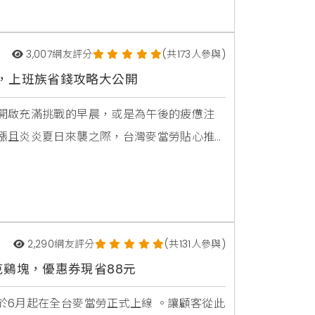
3,007
網友評分
(共173人參與)
，上班族省錢攻略大公開
開啟充滿挑戰的早晨，或是為午後的疲憊注
漲且炎炎夏日來襲之際，台灣麥當勞貼心推
加輕鬆，也為辛勤打拼的每一天增添一份溫
算的小資族群量身打造。透過多重優惠方
咖啡，無論
2,290
網友評分
(共131人參與)
克鷄塊，優惠券現省88元
於6月起在全台麥當勞正式上線 。讓顧客從此