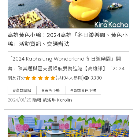
高雄黃色小鴨！2024高雄「冬日遊樂園、黃色小
鴨」活動資訊、交通辦法
「2024 Kaohsiung Wonderland 冬日遊樂園」開
幕，陳其邁與霍夫曼領航雙鴨進港【高雄訊】「2024
Kaohsiung Wonderland 冬日遊樂園」1月27日起於
網友評分
(共194人參與)
3,380
高雄愛河灣及16-18號碼頭登場，由睽違10年再次來台的
#高雄景點
#黃色小鴨
#高雄黃色小鴨
黃色小鴨（Rubber Duck）揭開序幕！今(27)日高雄市
2024/01/29
|
編輯 凱洛琳 Karolin
長陳其邁及荷蘭藝術家霍夫曼（Florentijn Hofman)擔
任領航員，搭乘遊艇共同迎接兩