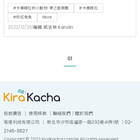
日～112年2月28日商售區：111年12月16日～112年2月6日
#卡娜赫拉的小動物-夢之遊樂園
#卡娜赫拉
時間：14:00-21:00；週五 14:00-22:30；週六-週日/例
#粉紅兔兔
More
假日 10:30-22:00遊樂園區票價：單項設施搭乘券100
2022/12/25
|
編輯 凱洛琳 Karolin
元/歡樂套票300元
01
投放廣告
｜
使用條款
｜
聯絡我們
｜
關於我們
宥達利成有限公司 ｜ 新北市汐市區福德一路392巷41弄1號 ｜
02-
2746-6627
Copyright © 2022 KiraKacha.com.tw All rights reserved