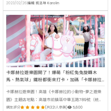
部分將由漢神百貨經營，勢必將為高雄百貨年營業額百
2023/02/26
|
編輯 凱洛琳 Karolin
億俱樂部增添一名新戰將。高239.8公尺地上48層、地
下6層
卡娜赫拉遊樂園開了！爆萌「粉紅兔兔旋轉木
馬、熱氣球」鐵粉都衝來打卡，加碼「卡娜赫拉
樂園限定周邊」同步看
卡娜赫拉遊樂園！高雄《卡娜赫拉的小動物-夢之遊樂
園》主題店地點：高雄市前鎮區中華五路789號（統一
時代百貨高雄店1F戶外時代廣場）遊樂園區：111年12月16
網友評分
(共321人參與)
5,600