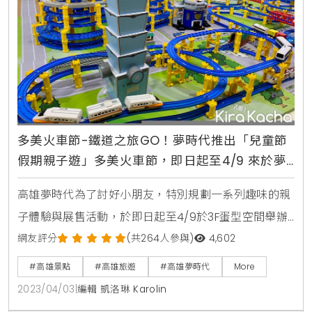
多美火車節-鐵道之旅GO！夢時代推出「兒童節
假期親子遊」多美火車節，即日起至4/9 來於夢
時代3F蛋型空間、盛大展出
高雄夢時代為了討好小朋友，特別規劃一系列趣味的親
子體驗與展售活動，於即日起至4/9於3F蛋型空間舉辦
為期10天的「多美火車節-鐵道之旅GO」特展，展區規
網友評分
(共264人參與)
4,602
劃三大主題，包含富有教育性質的「超大型鐵道王國展
#高雄景點
#高雄旅遊
#高雄夢時代
More
示區」、適合闔家共同遊玩的「PLARAIL多美火車闖關
2023/04/03
|
編輯 凱洛琳 Karolin
遊戲區」，以及「免費試玩區」等，活動期間免費入