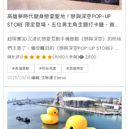
高雄夢時代變身戀愛聖地！戀與深空POP-UP
STORE 限定登場，五位男主角主題打卡牆、首度
亮相溫感立牌與獨家周邊商品
超現實3D沉浸式戀愛互動手機遊戲《戀與深空》的粉絲
們注意了，備受矚目的《戀與深空POP-UP STORE》即
日起正式於高雄夢時代8樓重磅登場 ，這場專為「獵
網友評分
(共160人參與)
2,800
人」們精心打造的線下盛會，不僅集結了遊戲中五位令
#高雄景點
#粉絲見面
#高雄限定
人心動的角色，更帶來一系列豐富的現場活動與限定商
2025/09/18
|
編輯 艾琳娜 Elena
品，預計將掀起一股朝聖熱潮，成為南台灣粉絲們的最
新聚集地。五大角色齊聚，打造沉浸式打卡體驗一踏入
活動現場，粉絲們立刻會被巨大的主視覺牆所吸引，牆
上五