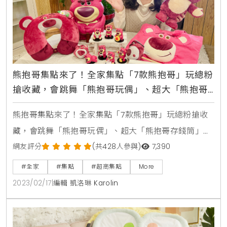
熊抱哥集點來了！全家集點「7款熊抱哥」玩總粉
搶收藏，會跳舞「熊抱哥玩偶」、超大「熊抱哥
存錢筒」超可愛
熊抱哥集點來了！全家集點「7款熊抱哥」玩總粉搶收
藏，會跳舞「熊抱哥玩偶」、超大「熊抱哥存錢筒」超
可愛全家、皮克斯「熊抱哥集點加價購」活動時間：
網友評分
(共428人參與)
7,390
2023/2/22~2023/4/4加價購品項：1、熊抱哥搖擺玩偶
#全家
#集點
#超商集點
More
400點+949元、2000點+799元2、熊抱哥存錢筒400
2023/02/17
|
編輯 凱洛琳 Karolin
點+1980元3、熊抱哥按摩搥400點+199元、2000點
+149元4、熊抱哥MEA公仔成套7支(含隱藏版)400點