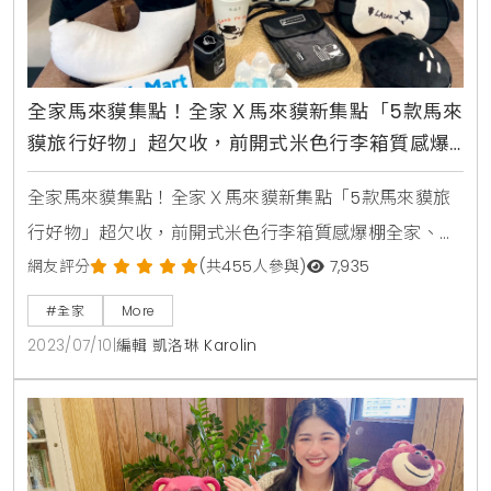
全家馬來貘集點！全家Ｘ馬來貘新集點「5款馬來
貘旅行好物」超欠收，前開式米色行李箱質感爆
棚
全家馬來貘集點！全家Ｘ馬來貘新集點「5款馬來貘旅
行好物」超欠收，前開式米色行李箱質感爆棚全家、
LAIMO出遊趣 集點加價購 活動說明活動時間：112/7/12
網友評分
(共455人參與)
7,935
10:00-112/9/5商品內容：1、馬來貘玩偶翻轉U型枕400
#全家
More
點+369元、2,000點+319元2、馬來貘好眠眼罩枕400
2023/07/10
|
編輯 凱洛琳 Karolin
點+299元、2,000點+249元3、馬來貘旅遊隨身小包
400點+199元、2,000點+169元4、馬來貘多