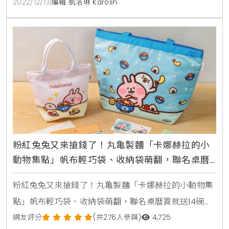
2022/12/13
|
編輯 凱洛琳 Karolin
布、路卡利歐、甲賀忍蛙、波加曼及隱藏版，共計6
款。2、壽司郎全台店鋪6款共計55,000個，隨機發送
恕不挑款，換完為止。實際庫存以各店贈送情況
粉紅兔兔又來搶錢了！丸亀製麵「卡娜赫拉的小
動物集點」帆布輕巧袋、收納袋萌翻，聯名桌曆
買就送14碗烏龍麵
粉紅兔兔又來搶錢了！丸亀製麵「卡娜赫拉的小動物集
點」帆布輕巧袋、收納袋萌翻，聯名桌曆買就送14碗烏
龍麵兩隻小土匪又來搶錢了！來自日本超療癒的「卡娜
網友評分
(共276人參與)
4,725