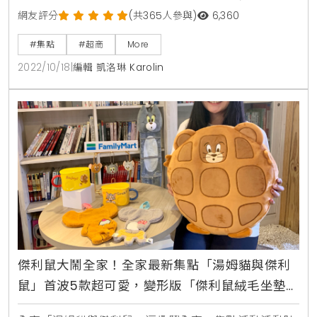
400點+399元、2000點+349元2、體重計 400點
網友評分
(共365人參與)
6,360
+499元、2000點+399元3、絨毛抱枕毯(共2款，可挑
#集點
#超商
More
款) 400點+699元、2000點+599元4、傑利鼠寵物摺
2022/10/18
|
編輯 凱洛琳 Karolin
疊碗 400點+299元、2000點+229元5、寵物外出包
400點+599元、2000點+549元全
傑利鼠大鬧全家！全家最新集點「湯姆貓與傑利
鼠」首波5款超可愛，變形版「傑利鼠絨毛坐墊、
湯姆貓吊掛收納袋」都要收