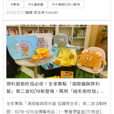
赫拉的小動物」首度和日本最大連鎖烏龍麵聯名，重磅
#集點
#丸亀製麵
#卡娜赫拉的小動物
推出全新集點加價購，在歲末年終之際，用最可愛的粉
2022/11/27
|
編輯 凱洛琳 Karolin
紅兔兔、Ｐ助居家小物打造最療癒的日常生活。至全台
丸亀製麵門市消費滿100元，即可累積1點活動點數，集
滿相對點數就可以把粉紅兔兔、Ｐ助抱回家。有「聯名
造型貼紙(
傑利鼠抱枕毯必收！全家集點「湯姆貓與傑利
鼠」第二波10/19新登場，兩用「絨毛抱枕毯」變
形版湯姆貓、傑利鼠都想要
全家集點「湯姆貓與傑利鼠 逗趣鬧全家」第二波活動時
間：10/19-11/15加價購商品：1、雙層便當盒(可微波)