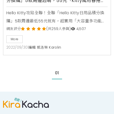
分換購」5款周邊超萌，55元「Kitty萬用春捲
袋」超實用
Hello Kitty攻陷全聯！全聯「Hello Kitty日用品積分換
購」5款周邊最低55元就有，超實用「大容量多功能收
納籃」領軍搶換購全聯「Hello Kitty」日用品積分換購
網友評分
(共259人參與)
4,507
換購日期：9/30～12/29換購品項：1、萬用春捲袋（共
More
3款隨機出貨）6積分+55元、任1件日用品+70元2、感
2022/09/30
|
編輯 凱洛琳 Karolin
應泡泡充電給皂機（紅/白）6積分+399元、2積分
+450元3、大容量多功能收納籃(紅/藍)6積分+42
01