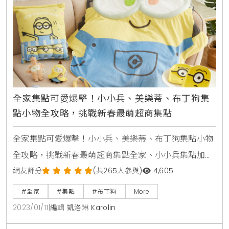
+1999元
全家集點可愛爆擊！小小兵、美樂蒂、布丁狗集
點小物全攻略，挑戰新春最萌超商集點
全家集點可愛爆擊！小小兵、美樂蒂、布丁狗集點小物
全攻略，挑戰新春最萌超商集點全家、小小兵集點加價
購活動時間：1/11至2/7加價購品項：1、小小兵伸縮鑰匙
網友評分
(共265人參與)
4,605
包(香蕉款/提姆熊款)400點+299元、2000點+249元
#全家
#集點
#布丁狗
More
2、小小兵垂腳提袋(提姆熊款)400點+299元、2000點
2023/01/11
|
編輯 凱洛琳 Karolin
+249元3、小小兵垂腳提袋(蘿蔔款)400點+349元、