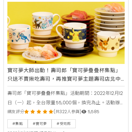
2000點+299元4、小小兵造型毯400點+799元、
2000點
寶可夢大師出動！壽司郎「寶可夢疊疊杯集點」
只送不賣揪吃壽司，再推寶可夢主題壽司店北中
南都有
壽司郎「寶可夢疊疊杯集點」活動期間：2022年12月12
日（一）起，全台限量55,000個，換完為止。活動辦
法：消費滿500元可得1點，活動期間集滿3點並於壽司
網友評分
(共322人參與)
5,585
郎官方粉絲專頁按讚，即可兌換寶可夢疊疊杯乙個。隨
#集點
#寶可夢
#受司郎
機發送，恕不挑款。注意事項：1、疊疊杯含皮卡丘、伊