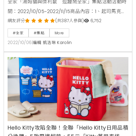
全家「湯姆貓與傑利鼠 逗趣鬧全家」集點活動活動時
間：2022/10/05~2022/11/15商品內容：1、起司馬克杯
(共2款，隨機不可挑款)400點+299元、2000點+249
網友評分
(共387人參與)
6,752
元2、湯姆貓吊掛收納袋400點+419元、2000點+379
#全家
#集點
More
元3、傑利鼠絨毛坐墊400點+499元、2000點+399元
2022/10/06
|
編輯 凱洛琳 Karolin
4、絨毛磁鐵(共3款，隨機不可挑款)400點+129元、
2000點+99元5、造型擦手巾二入組400
Hello Kitty攻陷全聯！全聯「Hello Kitty日用品積