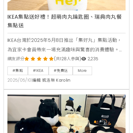
IKEA集點送好禮！超萌肉丸鑰匙圈、瑞典肉丸餐
集點送
IKEA台灣於2025年5月8日推出「集好丸」集點活動，
為宜家卡會員帶來一場充滿趣味與驚喜的消費體驗。即
日起至8月31日，只要加入IKEA LINE官方帳號並升級數
網友評分
(共128人參與)
2,235
位宜家卡，無論在門市或線上消費，每1元即可累積1
#集點
#IKEA
#免費送
More
點。集滿指定點數可兌換限量肉丸鑰匙圈、家具家飾抵
2025/05/10
|
編輯 凱洛琳 Karolin
用券及免費瑞典肉丸餐三大好禮。這場活動以可愛的肉
丸擬人化設計結合實用獎勵，讓消費者在購物之餘，享
受療癒與實惠的居家生活樂趣。三大好禮一次拿「