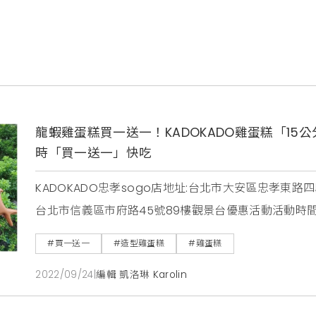
龍蝦雞蛋糕買一送一！KADOKADO雞蛋糕「15
時「買一送一」快吃
KADOKADO忠孝sogo店地址:台北市大安區忠孝東路四段
台北市信義區市府路45號89樓觀景台優惠活動活動時間
一活動，買龍蝦1支(特價88元)就送另外三款隨機1支。
#買一送一
#造型雞蛋糕
#雞蛋糕
元，一套兩隻優惠價158元。
2022/09/24
|
編輯 凱洛琳 Karolin