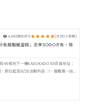
4,340
網友評分
(共251人參與)
公分長龍蝦雞蛋糕」忠孝SOGO才有，限
45號地下一樓KADOKADO 101百貨地址：
：即日起至9/25活動內容：1、龍蝦買一送
2、購買造型雞蛋糕(除龍蝦之外)，1支特價88