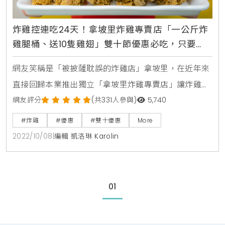
炸雞控連吃24天！拿坡里炸雞專賣店「一公斤炸
雞腿桶、送10隻雞翅」雙十節優惠必吃，只要
349元超高CP值吃到10/31
網友笑稱是「被披薩耽誤的炸雞店」拿坡里，在近年來
直接回歸本業推出獨立「拿坡里炸雞專賣店」讓炸雞控
陷入瘋狂。為了歡慶雙十國慶日到來，強勢推出重量級
網友評分
(共331人參與)
5,740
優惠，只要買一公斤炸雞腿桶、就送10隻雞翅，讓炸雞
#炸雞
#優惠
#雙十優惠
More
控不再嫌份量太少、不夠吃。一年一度的雙十節推出
2022/10/08
|
編輯 凱洛琳 Karolin
「買一送十」限時優惠，一整桶重達一公斤的炸雞腿
排，每一塊都是裹上義式炸雞粉按摩入味，微辣又酥脆
的滋味，是炸雞腿控的最愛，這次只要買期間限定「一
01
公斤炸雞腿排桶」，