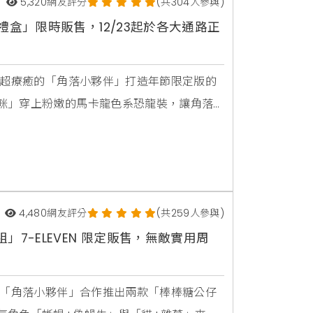
5,320
網友評分
(共304人參與)
禮盒」限時販售，12/23起於各大通路正
藉超療癒的「角落小夥伴」打造年節限定版的
咪」穿上粉嫩的馬卡龍色系恐龍裝，讓角落
型桶禮盒」特別附上可愛的角落小夥伴造型
龍色系女孩們絕對會愛不釋手！白熊變身藍
讓禮
4,480
網友評分
(共259人參與)
7-ELEVEN 限定販售，無敵實用周
手「角落小夥伴」合作推出兩款「棒棒糖公仔