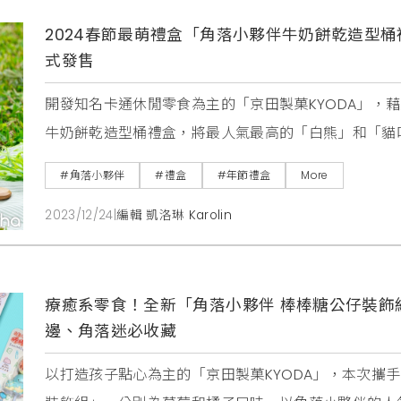
2024春節最萌禮盒「角落小夥伴牛奶餅乾造型桶
式發售
開發知名卡通休閒零食為主的「京田製菓KYODA」，
牛奶餅乾造型桶禮盒，將最人氣最高的「白熊」和「貓
小夥伴們都龍光煥發了起來。「角落小夥伴牛奶餅乾造
#角落小夥伴
#禮盒
#年節禮盒
More
桶，以「貓」和「白熊」為主角穿上恐龍裝，夢幻馬卡
2023/12/24
|
編輯 凱洛琳 Karolin
色恐龍、貓咪化身粉色恐龍，背上的尖角採雙色設計，
療癒系零食！全新「角落小夥伴 棒棒糖公仔裝飾組」
邊、角落迷必收藏
以打造孩子點心為主的「京田製菓KYODA」，本次攜