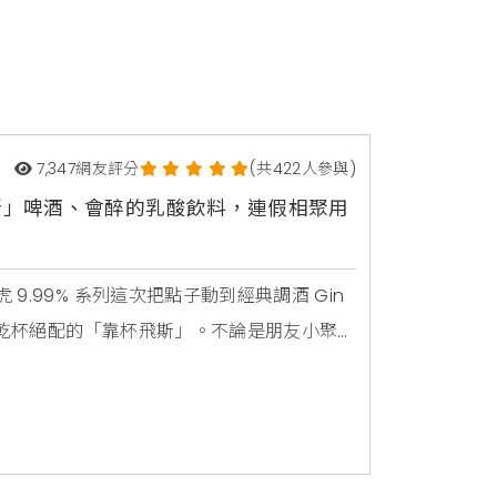
7,347
網友評分
(共422人參與)
飛斯」啤酒、會醉的乳酸飲料，連假相聚用
.99% 系列這次把點子動到經典調酒 Gin
、乾杯絕配的「靠杯飛斯」。不論是朋友小聚、
杯飛斯」如同暢飲乳酸飲料時的清涼快感，
酒體注入更豐富的香氣層次，使瀰漫的乳酸