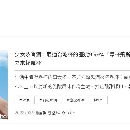
少女系啤酒！最適合乾杯的臺虎9.99%「靠杯
它來杯靠杯
生活中值得靠杯的事太多，不如先舉起酒來杯靠杯！臺虎 9
Fizz 上，以清新的乳酸風味作為主軸，推出酸甜順口
連假約喝，這都是一杯讓人忍不住想乾杯的啤酒。「靠
#啤酒
#台虎啤酒
#臺虎啤酒
More
喝起來像優格與發酵乳一樣酸甜討喜，並以苦橙花水為
2023/03/31
|
編輯 凱洛琳 Karolin
香氣中多了一絲淡雅的柑橘氣息，同時