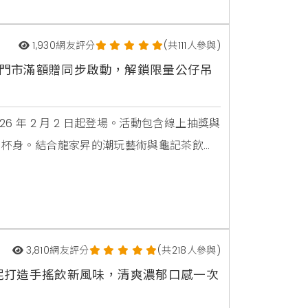
1,930
網友評分
(共111人參與)
下門市滿額贈同步啟動，解鎖限量公仔吊
26 年 2 月 2 日起登場。活動包含線上抽獎與
專屬杯身。結合龍家昇的潮玩藝術與龜記茶飲體
3,810
網友評分
(共218人參與)
泥打造手搖飲新風味，清爽濃郁口感一次