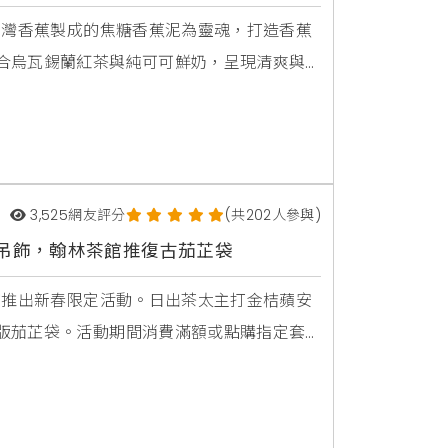
台灣香蕉製成的焦糖香蕉泥為靈魂，打造香蕉
合烏瓦錫蘭紅茶與純可可鮮奶，呈現清爽與
3,525
網友評分
(共202人參與)
馬吊飾，翰林茶館推復古茄芷袋
館推出新春限定活動。日出茶太主打金桔蘋安
版茄芷袋。活動期間消費滿額或點購指定套
春與聚餐的最佳選擇。