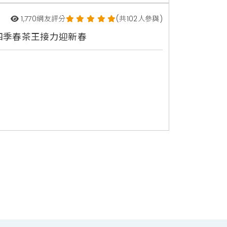
1,770
網友評分
(共102人參與)
四季春茶王接力迎新春