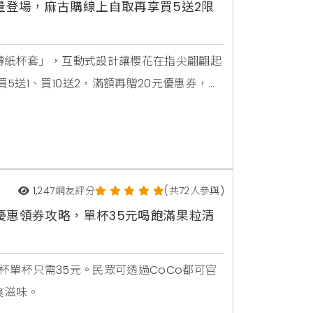
量登場，麻古購線上自取再享買5送2限
轉紙杯套」，互動式設計讓櫻花在指尖翩翩起
送1、買10送2，滿額再贈20元優惠券，愛
1,247
網友評分
(共72人參與)
時優惠領券攻略，單杯35元喝飽滿果粒清
大杯單杯只需35元。民眾可透過CoCo都可官
爽滋味。