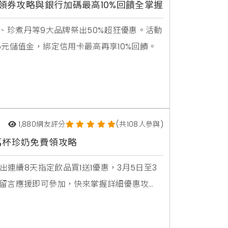
饋，領券攻略與銀行加碼最高10%回饋全掌握
苑子、珍煮丹等9大品牌祭出50%超狂優惠。活動
5元儲值金，綁定信用卡最高再享10%回饋。
1,880
網友評分
(共108人參與)
、萬杯珍奶免費領攻略
出連續8天指定飲品買1送1優惠，3月5日至3
群留言應援即可參加，快來掌握詳細優惠攻