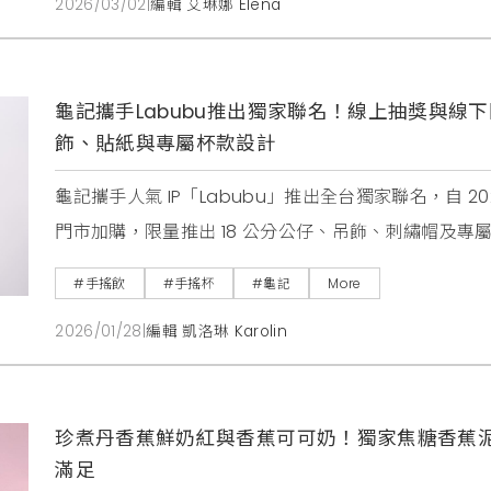
2026/03/02
|
編輯 艾琳娜 Elena
龜記攜手Labubu推出獨家聯名！線上抽獎與線
飾、貼紙與專屬杯款設計
龜記攜手人氣 IP「Labubu」推出全台獨家聯名，自 20
門市加購，限量推出 18 公分公仔、吊飾、刺繡帽及
驗，打造小人物大生活的跨界宇宙。
#手搖飲
#手搖杯
#龜記
More
2026/01/28
|
編輯 凱洛琳 Karolin
珍煮丹香蕉鮮奶紅與香蕉可可奶！獨家焦糖香蕉
滿足