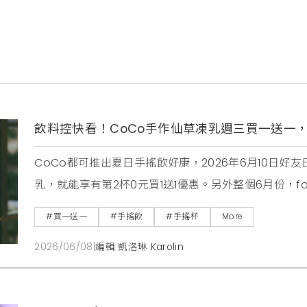
飲料控快看！CoCo手作仙草凍乳週三買一送一，
CoCo都可推出夏日手搖飲好康，2026年6月10日好
乳，就能享有第2杯0元買1送1優惠。另外整個6月份，f
綠、芒果綠茶、四季珍椰青、粉角生椰拿鐵等4大品項買
#買一送一
#手搖飲
#手搖杯
More
消暑。
2026/06/08
|
編輯 凱洛琳 Karolin