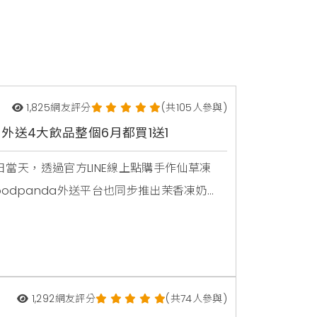
1,825
網友評分
(共105人參與)
外送4大飲品整個6月都買1送1
友日當天，透過官方LINE線上點購手作仙草凍
oodpanda外送平台也同步推出茉香凍奶
1送1，讓大家在炎熱夏天不用出門也能省錢
1,292
網友評分
(共74人參與)