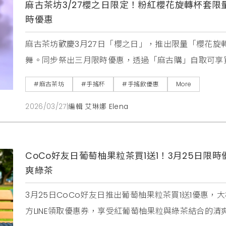
麻古茶坊3/27櫻之日限定！粉紅櫻花旋轉杯套限
時優惠
麻古茶坊歡慶3月27日「櫻之日」，推出限量「櫻花旋
舞。同步祭出三月限時優惠，透過「麻古購」自取可享買5
好粉紅氛圍與手搖飲的消費者千萬別錯過。
#麻古茶坊
#手搖杯
#手搖飲優惠
More
2026/03/27
|
編輯 艾琳娜 Elena
CoCo好友日葡萄柚果粒茶買1送1！3月25日限
爽綠茶
3月25日CoCo好友日推出葡萄柚果粒茶買1送1優惠，
方LINE領取優惠券，享受紅葡萄柚果粒與綠茶結合的清