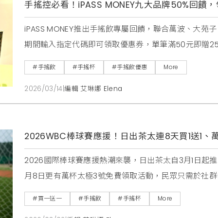
手搖控必看！iPASS MONEY九大品牌50%回
iPASS MONEY推出手搖飲專屬回饋，聯合萬波、大
期間輸入指定代碼即可領取優惠券，單筆滿50元即贈2
#手搖飲
#手搖杯
#手搖飲優惠
More
2026/03/14
|
編輯 艾琳娜 Elena
2026WBC棒球賽應援！日出茶太連8天買1送1
2026國際棒球賽應援熱潮來襲，日出茶太自3月1日起推
月8日更有萬杯太極3號免費領取活動，民眾只需於社
略，一起為台灣英雄加油 。
#買一送一
#手搖飲
#手搖杯
More