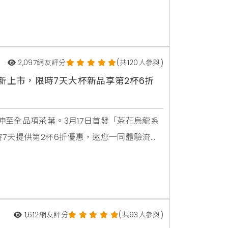
2,097
網友評分
(共120人參與)
新上市，限時7天大杯新品享第2杯6折
至全品項茶葉。3月17日首發「茶花烏龍系
7天提供第2杯6折優惠，邀您一同體驗流動
1,612
網友評分
(共93人參與)