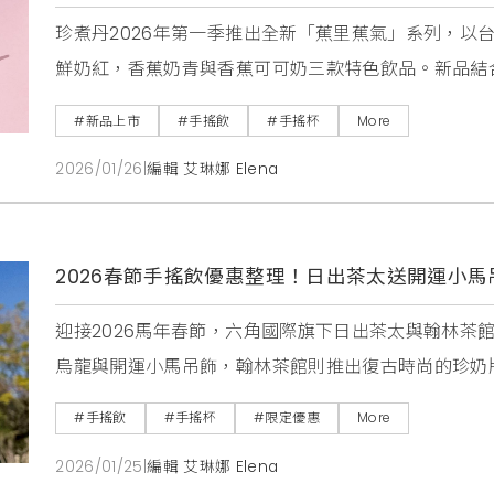
珍煮丹2026年第一季推出全新「蕉里蕉氣」系列，以
鮮奶紅，香蕉奶青與香蕉可可奶三款特色飲品。新品結
濃郁兼具的獨特風味，全台門市同步上市。
#新品上市
#手搖飲
#手搖杯
More
2026/01/26
|
編輯 艾琳娜 Elena
2026春節手搖飲優惠整理！日出茶太送開運小
迎接2026馬年春節，六角國際旗下日出茶太與翰林茶
烏龍與開運小馬吊飾，翰林茶館則推出復古時尚的珍奶
餐，即有機會獲得限量週邊與飲品優惠，是今年過年走
#手搖飲
#手搖杯
#限定優惠
More
2026/01/25
|
編輯 艾琳娜 Elena