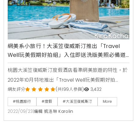
網美系小旅行！大溪笠復威斯汀推出「Travel
Well玩美假期好拍組」入住即送洗版美照必備道
具組，再加碼贈輕奢 vacanza 純銀手鍊
桃園大溪笠復威斯汀度假酒店看準網美旅遊的特性，於
2022年10月特地推出「Travel Well玩美假期好拍
組」，只要於活動期間入住指定套房，即可獲得獨家限
網友評分
(共199人參與)
3,432
量拍照道具組，更加碼贈送vacanza Vclass微奢輕珠
#桃園旅行
#度假
#大溪笠復威斯汀
More
寶支線純銀手鍊，讓旅遊注入新時尚，帶來時髦經濟。
2022/09/23
|
編輯 凱洛琳 Karolin
大溪笠復威斯汀擁有得天獨厚的環山綠意、南洋度假風
格戶外泳池、潔淨純白建築，一直都是眾多網美出遊打