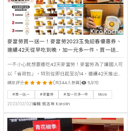
麥當勞買一送一！麥當勞2023玉兔迎春優惠券、
連續42天從早吃到晚，加一元多一件、買一送
一、買咖啡送蛋捲冰淇淋
一不小心就想要連吃42天麥當勞！麥當勞為了讓國人可
以「省荷包」，特別從即日起至3/14，連續42天推出
2023「玉兔迎春優惠券」，除了有國人最喜歡的加一
網友評分
(共344人參與)
5,970
元多一件、買一送一，還有早餐最愛的套餐免費升級咖
#買一送一
#麥當勞
#加一元多一件
More
啡，整張券狂省超過2869元。麥當勞最新「玉兔迎春
2023/02/02
|
編輯 凱洛琳 Karolin
優惠券」共祭出9大系列、47種超殺優惠組合。其中，
必搶4塊麥克雞塊、大薯、冰炫風「加1元多吃1件」，還
有「可樂、蜂蜜奶茶、經典那堤」買一送一。同時「買