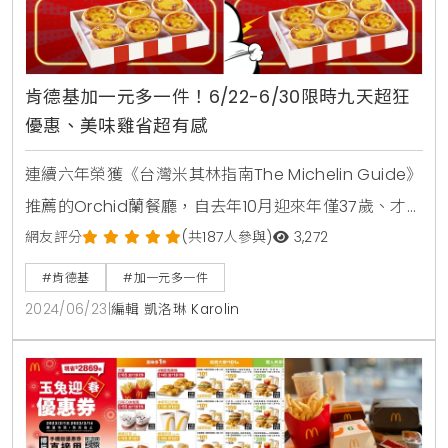
肯德基加一元多一件！6/22-6/30限時九天超狂
優惠、美味雞省超有感
連續六年榮獲《台灣米其林指南The Michelin Guide》
推薦的Orchid蘭餐廳，自去年10月迎來年僅37歲、才
華洋溢的日籍主廚Sato Kiyoshi佐藤清坐鎮，他以純熟
網友評分
(共187人參與)
3,272
精湛的西式烹調手法精彩演繹充滿巧思、食趣且美輪美
#肯德基
#加一元多一件
奐的當代日本料理，為台北餐飲帶來一抹獨樹一格的嶄
2024/06/23
|
編輯 凱洛琳 Karolin
新風貌，深受城中食饕讚譽與喜愛！即日起，Sato主
廚將獻上全新繽紛盛夏菜單，嚴選日本藍鰭鮪魚、生
蠔、馬加鰆魚等時令肥美海鮮