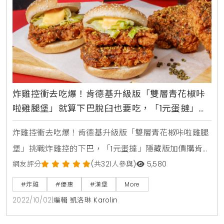
炸雞控衝去吃爆！肯德基升級版「雙層青花椒咔
啦雞腿堡」就算下巴脫臼也要吃，「1元蛋撻」隱
藏版加價購
炸雞控衝去吃爆！肯德基升級版「雙層青花椒咔啦雞腿
堡」挑戰炸雞控的下巴，「1元蛋撻」隱藏版加價購肯德
基「雙層青花椒咔啦雞腿堡」售價：1、雙層青花椒咔拉
網友評分
(共321人參與)
5,580
雞腿堡 179元2、雙層青花椒咔拉雞腿堡個人餐 199元雙
#炸雞
#優惠
#漢堡
More
層青花椒咔啦雞腿堡X1+香酥脆薯(中)X1+中可X13、雙層
2022/10/02
|
編輯 凱洛琳 Karolin
青花椒咔拉雞腿堡精選套餐 235元雙層青花椒咔拉雞腿