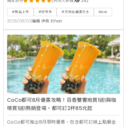
仁，山楂等草本素材，口感甘潤清爽。產品於2026年8
網友評分
(共15人參與)
262
月上旬全台好市多Costco獨家上市，每箱24入售價
#新品上市
#好市多
#天地合補漢方水
More
729元，提供日常輕鬆補水新選擇。
2026/08/03
|
編輯 伊森 Ethan
CoCo都可8月優惠攻略！百香雙響炮買1送1與咖
啡買1送1熱銷登場，都可訂2杯85元起
CoCo都可推出8月限時優惠，包含都可訂線上點餐金