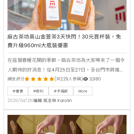
麻古茶坊高山金萱茶3天快閃！30元買杯裝，免
費升級960ml大瓶裝優惠
在這個春暖花開的季節，麻古茶坊為大家帶來了一個令
人期待的好消息！從4月25日至27日，全台門市將推出
限時三天的「美口回甘 瓶瓶金喜」雙波活動，讓你在品
網友評分
(共229人參與)
3,980
味高山金萱茶的同時，享受超值優惠。這款高人氣的金
#優惠
#飲料
#手搖飲
More
萱茶以其清香回甘的特點，成為了許多茶友的必點選
2025/04/25
|
編輯 凱洛琳 Karolin
擇，無論是炎熱的午後還是悠閒的早晨，都是一杯清新
又無負擔的好茶。這次活動中，購買金萱杯裝的朋友
們，將能免費升級為美口瓶裝，讓你隨時隨地都能享受