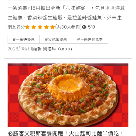
一条通壽司8月推出全新「六味鮭宴」，包含塔塔洋蔥
生鮭魚、香菜辣醬生鮭蝦、是拉差辣醬鮭魚、芥末生鮭
蝦貝海苔包、蟹醬沙拉鮭魚及美威鮭魚鬆軍艦等6款新
網友評分
(共30人參與)
510
品，同步推出父親節增量優惠活動。
#一条通優惠
#父親節優惠
#一条通鮭魚季
2026/08/01
|
編輯 凱洛琳 Karolin
必勝客父親節套餐開跑！火山起司比薩半價吃，