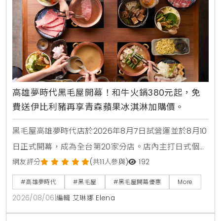
高雄夢時代黑毛屋開幕！和牛火鍋380元起，免
費送伊比利豬再享青森蘋果冰淇淋加購價。
黑毛屋高雄夢時代店於2026年8月7日試營運並於8月10
日正式開幕，成為全台第20家分店。店內主打日式個人
鍋物套餐380元起，並推出夏季限定番茄鍋。歡慶新店
網友評分
(共11人參與)
192
開張，黑毛屋聯名On the Road推出青森蘋果義式手工
#高雄夢時代
#黑毛屋
#黑毛屋開幕優惠
More
冰淇淋，開幕期間更祭出追蹤官方社群免費送伊比利豬
2026/08/06
|
編輯 艾琳娜 Elena
與消費滿額送冰淇淋等多重優惠。