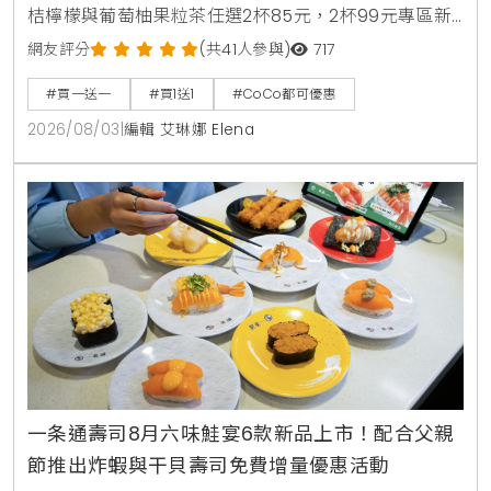
桔檸檬與葡萄柚果粒茶任選2杯85元，2杯99元專區新
上架粉角檸檬冬瓜，每週一二指定咖啡買1送1，8月5日
網友評分
(共41人參與)
717
週三好友日更祭出百香雙響炮買1送1優惠。
#買一送一
#買1送1
#CoCo都可優惠
2026/08/03
|
編輯 艾琳娜 Elena
一条通壽司8月六味鮭宴6款新品上市！配合父親
節推出炸蝦與干貝壽司免費增量優惠活動