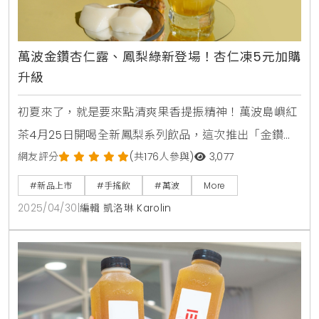
萬波金鑽杏仁露、鳳梨綠新登場！杏仁凍5元加購
升級
初夏來了，就是要來點清爽果香提振精神！萬波島嶼紅
茶4月25日開喝全新鳳梨系列飲品，這次推出「金鑽杏
仁露」和「金鑽鳳梨綠」兩大新口味，搭配超人氣的
網友評分
(共176人參與)
3,077
「杏花雨露」同步回歸，讓杏仁控一次滿足。除了新品
#新品上市
#手搖飲
#萬波
More
吸引目光，還有兩大加碼優惠：5/1～5/4、5/9～
2025/04/30
|
編輯 凱洛琳 Karolin
5/11，只要現場買指定新品，加5元就能多一份滑嫩杏仁
凍；另外4/25起到「你訂」平台買鳳梨系列飲品，還送
10元折價券，幫你下一杯再省一波。金鑽鳳梨大爆香！