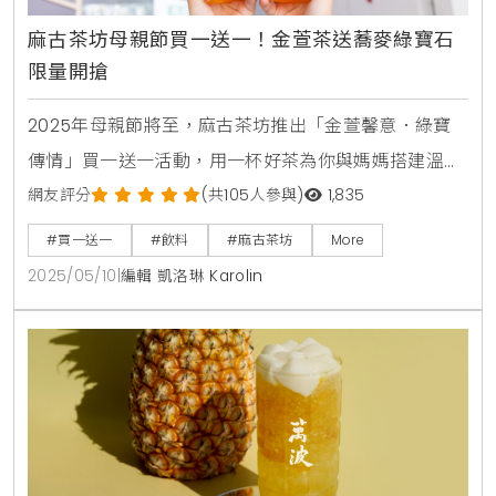
麻古茶坊母親節買一送一！金萱茶送蕎麥綠寶石
限量開搶
2025年母親節將至，麻古茶坊推出「金萱馨意．綠寶
傳情」買一送一活動，用一杯好茶為你與媽媽搭建溫馨
橋樑。5月10日至11日，於全台門市購買高山金萱茶，即
網友評分
(共105人參與)
1,835
可獲贈「綠寶石卡片」，憑卡免費兌換「蕎麥綠寶石
#買一送一
#飲料
#麻古茶坊
More
（L）」。這場限時活動不僅回饋顧客，更將愛與感謝
2025/05/10
|
編輯 凱洛琳 Karolin
融入茶香，讓每口茶成為對媽媽的溫柔告白。快來參
與，用買一送一的驚喜，為母親節增添甜蜜回憶。限量
好禮：買金萱茶送綠寶石卡片5月10日至11日，麻古茶坊
全台門