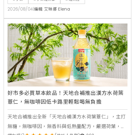
淇淋等創意鹹甜點。爭鮮APP會員消費滿額再贈送限量
2026/08/04
|
編輯 艾琳娜 Elena
獵奇鮭魚造型扇與專屬優惠彩蛋。
好市多必買草本飲品！天地合補推出漢方水荷葉
薏仁，無咖啡因低卡路里輕鬆喝無負擔
天地合補推出全新「天地合補漢方水荷葉薏仁」，主打
無糖，無咖啡因，無香料與低熱量配方，嚴選荷葉，薏