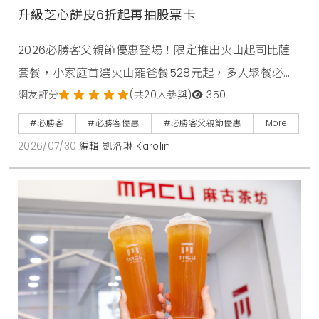
升級芝心餅皮6折起再抽股票卡
2026必勝客父親節優惠登場！限定推出火山起司比薩
套餐，小家庭首選火山寵爸餐528元起，多人聚餐必備
火山芝心爸發餐888元起享雙大比薩。快閃6天爸氣開
網友評分
(共20人參與)
350
吃餐外帶買大送大，升級芝心餅皮享6折優惠。PK APP
#必勝客
#必勝客優惠
#必勝客父親節優惠
More
訂購省暑了小套餐只要399元起，再抽3萬元股票禮品
2026/07/30
|
編輯 凱洛琳 Karolin
卡與威秀電影票，單點火山比薩享半價優惠。