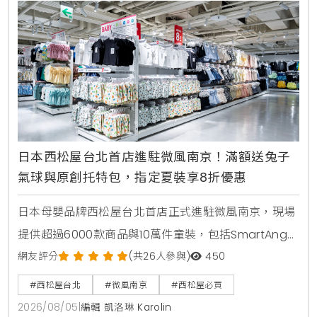
日本西松屋台北首店進駐微風南京！滿額送兔子
氣球與原創托特包，指定夏裝享8折優惠
日本母嬰品牌西松屋台北首店正式進駐微風南京，現場
提供超過6000款商品與10萬件童裝，包括SmartAngel
褲型紙尿褲、包屁衣與熱銷安撫玩具。慶祝開幕推出全
網友評分
(共26人參與)
450
館消費禮與指定夏裝8折優惠，打造台北家長一站式育
#西松屋台北
#微風南京
#西松屋必買
兒購物指南。
2026/08/05
|
編輯 凱洛琳 Karolin