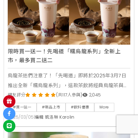
這份自然的滋味
限時買一送一！先喝道「糯烏龍系列」全新上
市，最多買二送二
烏龍茶迷們注意了！「先喝道」即將於2025年3月7日
推出全新「糯烏龍系列」，這款茶飲將經典烏龍茶與輕
火糯米香氣完美結合，帶來前所未有的風味體驗。為了
網友評分
(共117人參與)
2,045
慶祝「糯烏龍系列」的上市，3月7日這一天，凡於全台
#買一送一
#新品上市
#飲料優惠
More
「先喝道」門市購買任一「糯烏龍系列」飲品，即可享
2025/03/05
|
編輯 凱洛琳 Karolin
有同品項免費贈送一杯的優惠，讓你與朋友一起分享這
份美味。這款「糯烏龍系列」是先喝道經過近一年精心