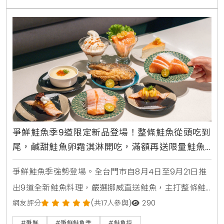
爭鮮鮭魚季9道限定新品登場！整條鮭魚從頭吃到
尾，鹹甜鮭魚卵霜淇淋開吃，滿額再送限量鮭魚
造型扇
爭鮮鮭魚季強勢登場。全台門市自8月4日至9月21日推
出9道全新鮭魚料理，嚴選挪威直送鮭魚，主打整條鮭
魚從頭吃到尾，包含照燒鮭魚頭，鮮嫩鮭魚肚生魚片，
網友評分
(共17人參與)
290
紫蘇和風鮭魚冷麵，以及可可焦糖鮭魚與鮭魚卵黑糖霜
#爭鮮
#爭鮮鮭魚季
#鮭魚控