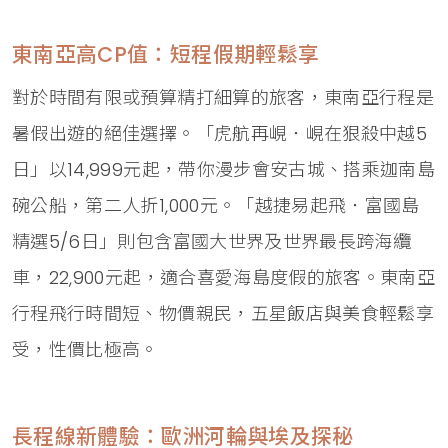
東南亞高CP值：短程假期輕鬆享
對於時間有限或預算精打細算的旅客，東南亞行程是
暑假出遊的絕佳選擇。「虎航再峴．峴在狠殺中越5
日」以14,999元起，帶你漫步會安古城、搭乘迦南島
碗公船，第二人折1,000元。「越捷易起飛．富國島
精選5/6日」則包含富國大世界及世界最長跨海纜
車，22,900元起，適合喜愛海島度假的旅客。東南亞
行程飛行時間短、物價親民，五星飯店與美食輕鬆享
受，性價比極高。
長程線新體驗：歐洲河輪與埃及探秘