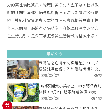
力的高性價比資訊，從庶民美食到大型策展，皆以敏
銳的新聞視角進行篩選與評析。同時長期關注公益動
態，連結社會資源與大眾視野。報導風格兼具實用性
與人文關懷，為讀者提供精準、客觀且具溫度的全方
位生活指引，是公眾掌握優質生活情報的權威來源。
最新文章
西湖站必吃明家精緻麵館加40元升
級餛飩湯套餐！內科隱藏版爆汁臭
豆腐麵與牛肉麵疙瘩平價攻略
2026/08/07
72
711獨家開賣小美冰立FUN冰磚杯爽沁
檸檬，8月5日起限時嚐鮮價39元特
調咖啡氣泡水超讚
2026/08/06
552
高雄夢時代黑毛屋開幕！和牛火鍋