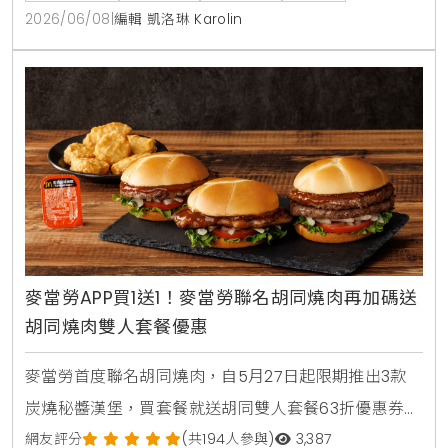
青、粉角生椰拿鐵等4大品項買1送1，讓大家在炎熱夏天
2026/06/08
|
編輯 凱洛琳 Karolin
不用出門也能省錢消暑。
麥當勞APP買1送1！麥當勞聯名胡同燒肉再加碼送
胡同燒肉雙人套餐優惠
麥當勞首度聯名胡同燒肉，自5月27日起限期推出3款
炭燒秘醬漢堡，買套餐就送胡同雙人套餐63折優惠券。
人氣捲捲薯條同步回歸，還有西西里金選冰美式全新登
網友評分
(共194人參與)
3,387