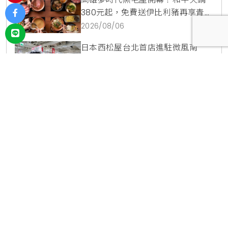
380元起，免費送伊比利豬再享青森
蘋果冰淇淋加購價。
2026/08/06
192
日本西松屋台北首店進駐微風南
京！滿額送兔子氣球與原創托特
包，指定夏裝享8折優惠
2026/08/05
452
爭鮮鮭魚季9道限定新品登場！整條
鮭魚從頭吃到尾，鹹甜鮭魚卵霜淇
淋開吃，滿額再送限量鮭魚造型扇
2026/08/04
292
投放廣告
｜
使用條款
｜
聯絡我們
｜
關於我們
宥達利成有限公司 ｜ 新北市汐市區福德一路392巷41弄1號 ｜
02-
2746-6627