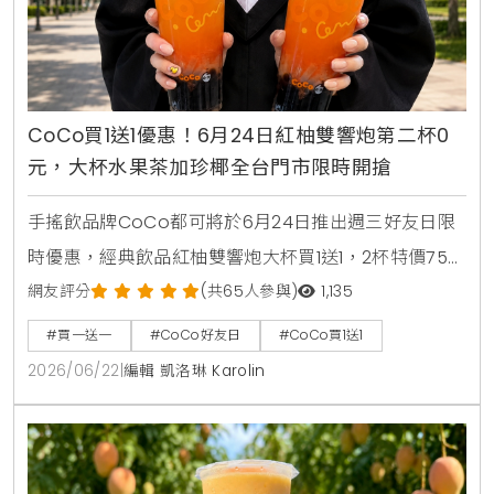
CoCo買1送1優惠！6月24日紅柚雙響炮第二杯0
元，大杯水果茶加珍椰全台門市限時開搶
手搖飲品牌CoCo都可將於6月24日推出週三好友日限
時優惠，經典飲品紅柚雙響炮大杯買1送1，2杯特價75
元。消費者透過官方LINE帳號領取優惠券，即可在線上
網友評分
(共65人參與)
1,135
點餐平台享有第二杯0元優惠，每人限領2張。
#買一送一
#CoCo好友日
#CoCo買1送1
2026/06/22
|
編輯 凱洛琳 Karolin