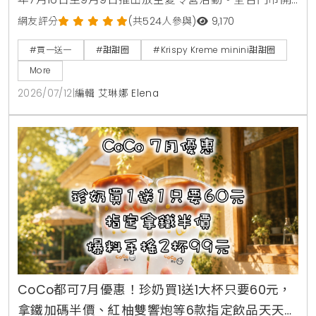
賣4款角色甜甜圈，包含草莓甜心、玉米拿鐵、焦糖牛
網友評分
(共524人參與)
9,170
奶與柑橘可可，並同步推出加價購貼紙包、迷你提袋與
#買一送一
#甜甜圈
#Krispy Kreme minini甜甜圈
盲盒公仔。7月16日至7月18日期間更祭出LINE好友憑券
More
買minini禮盒送原味糖霜甜甜圈盒的買一送一限時優
2026/07/12
|
編輯 艾琳娜 Elena
惠。
CoCo都可7月優惠！珍奶買1送1大杯只要60元，
拿鐵加碼半價、紅柚雙響炮等6款指定飲品天天2