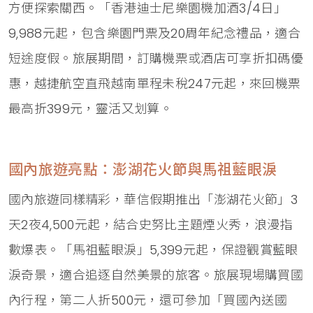
方便探索關西。「香港迪士尼樂園機加酒3/4日」
9,988元起，包含樂園門票及20周年紀念禮品，適合
短途度假。旅展期間，訂購機票或酒店可享折扣碼優
惠，越捷航空直飛越南單程未稅247元起，來回機票
最高折399元，靈活又划算。
國內旅遊亮點：澎湖花火節與馬祖藍眼淚
國內旅遊同樣精彩，華信假期推出「澎湖花火節」3
天2夜4,500元起，結合史努比主題煙火秀，浪漫指
數爆表。「馬祖藍眼淚」5,399元起，保證觀賞藍眼
淚奇景，適合追逐自然美景的旅客。旅展現場購買國
內行程，第二人折500元，還可參加「買國內送國