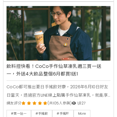
閃店，重現經典時代場景。
飲料控快看！CoCo手作仙草凍乳週三買一送
一，外送4大飲品整個6月都買1送1
CoCo都可推出夏日手搖飲好康，2026年6月10日好友
日當天，透過官方LINE線上點購手作仙草凍乳，就能享
有第2杯0元買1送1優惠。另外整個6月份，foodpanda
網友評分
(共105人參與)
1,827
外送平台也同步推出茉香凍奶綠、芒果綠茶、四季珍椰
#買一送一
#手搖飲
#手搖杯
More