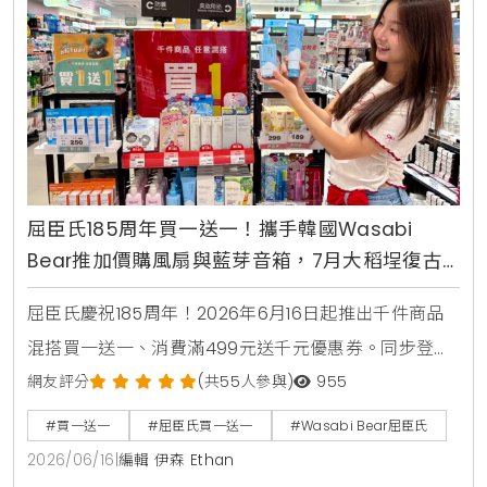
屈臣氏185周年買一送一！攜手韓國Wasabi
Bear推加價購風扇與藍芽音箱，7月大稻埕復古
快閃店盛大開幕
屈臣氏慶祝185周年！2026年6月16日起推出千件商品
混搭買一送一、消費滿499元送千元優惠券。同步登場
的還有韓國Wasabi Bear第二彈聯名加價購，包含小提
網友評分
(共55人參與)
955
袋、製冷風扇與藍芽音箱，消費滿1850元再送獨家185
#買一送一
#屈臣氏買一送一
#Wasabi Bear屈臣氏
周年紀念熊。7月9日更將於台北大稻埕開設復古主題快
2026/06/16
|
編輯 伊森 Ethan