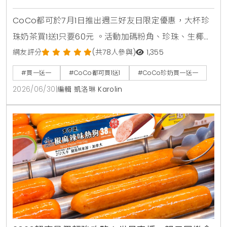
杯99元
CoCo都可於7月1日推出週三好友日限定優惠，大杯珍
珠奶茶買1送1只要60元 。活動加碼粉角、珍珠、生椰職
人拿鐵同價位買1送1 。同步推出暑來寶2杯99元好康，
網友評分
(共78人參與)
1,355
新增紅柚雙響炮與紅柚香檸美式等6款指定飲品任選 。
#買一送一
#CoCo都可買1送1
#CoCo珍奶買一送一
2026/06/30
|
編輯 凱洛琳 Karolin