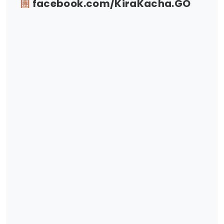
團
facebook.com/KiraKacha.GO