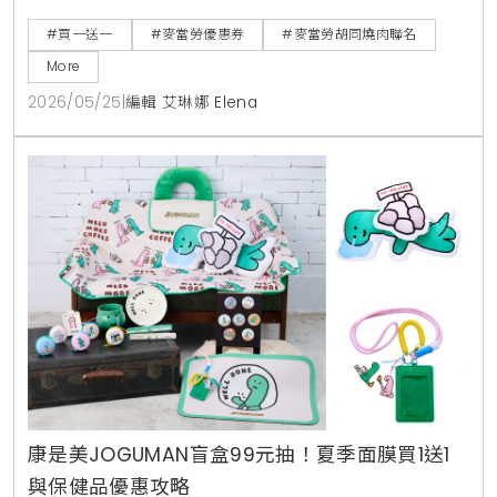
場，搭配APP年中慶享買1送1。
#買一送一
#麥當勞優惠券
#麥當勞胡同燒肉聯名
More
2026/05/25
|
編輯 艾琳娜 Elena
康是美JOGUMAN盲盒99元抽！夏季面膜買1送1
與保健品優惠攻略