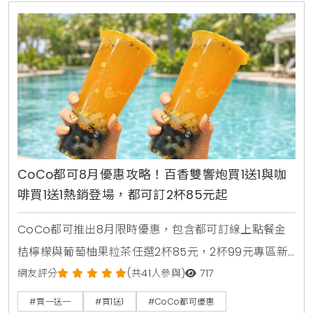
CoCo都可8月優惠攻略！百香雙響炮買1送1與咖
啡買1送1熱銷登場，都可訂2杯85元起
CoCo都可推出8月限時優惠，包含都可訂線上點餐金
桔檸檬與葡萄柚果粒茶任選2杯85元，2杯99元專區新
上架粉角檸檬冬瓜，每週一二指定咖啡買1送1，8月5日
網友評分
(共41人參與)
717
週三好友日更祭出百香雙響炮買1送1優惠。
#買一送一
#買1送1
#CoCo都可優惠