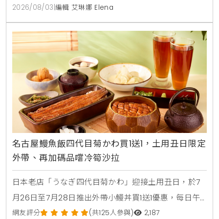
2026/08/03
|
編輯 艾琳娜 Elena
名古屋鰻魚飯四代目菊かわ買1送1，土用丑日限定
外帶、再加碼品嚐冷筍沙拉
日本老店「うなぎ四代目菊かわ」迎接土用丑日，於7
月26日至7月28日推出外帶小鰻丼買1送1優惠，每日午
晚餐各限量15組。即日起至8月31日同步開賣「夏鰻雙
網友評分
(共125人參與)
2,187