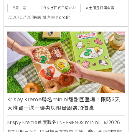
饗宴」特價2450元與全新單品冷筍沙拉，提供最道地
#買一送一
#うなぎ四代目菊かわ
#土用丑日鰻魚飯
的日本夏日食補饗宴。
2026/07/26
|
編輯 凱洛琳 Karolin
Krispy Kreme聯名minini甜甜圈登場！限時3天
大推買一送一優惠與限量周邊加價購
Krispy Kreme首度聯名LINE FRIENDS minini，於2026
年7月16日至9月9日推出放空夏令營活動。全台門市開