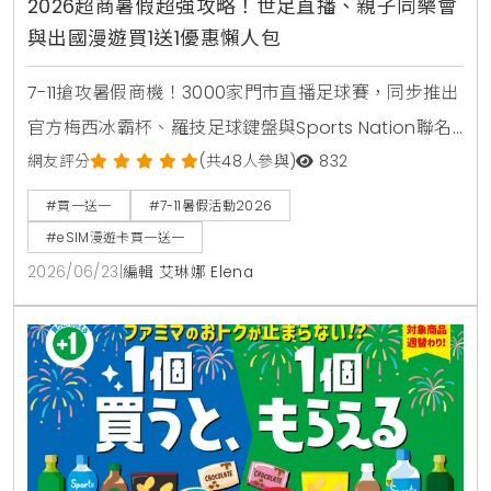
2026超商暑假超強攻略！世足直播、親子同樂會
與出國漫遊買1送1優惠懶人包
7-11搶攻暑假商機！3000家門市直播足球賽，同步推出
官方梅西冰霸杯、羅技足球鍵盤與Sports Nation聯名
椒麻熱狗。針對親子家庭推出2000場暑期好鄰居同樂
網友評分
(共48人參與)
832
會，免費下載環保手掌繪本。出國旅遊可就近購買eSIM
#買一送一
#7-11暑假活動2026
漫遊網卡享買1送1。
#eSIM漫遊卡買一送一
2026/06/23
|
編輯 艾琳娜 Elena