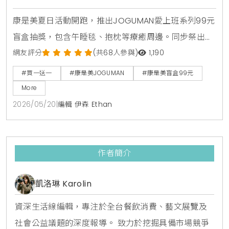
康是美夏日活動開跑，推出JOGUMAN愛上班系列99元
盲盒抽獎，包含午睡毯、抱枕等療癒周邊。同步祭出活
力健康節保健品買1送1與金卡會員面膜點數30倍送，由
網友評分
(共68人參與)
1,190
美妝生活專家分享夏日補給省錢攻略。
#買一送一
#康是美JOGUMAN
#康是美盲盒99元
More
2026/05/20
|
編輯 伊森 Ethan
作者簡介
凱洛琳 Karolin
資深生活線編輯，專注於全台餐飲消費、藝文展覽及
社會公益議題的深度報導。 致力於挖掘具備市場競爭