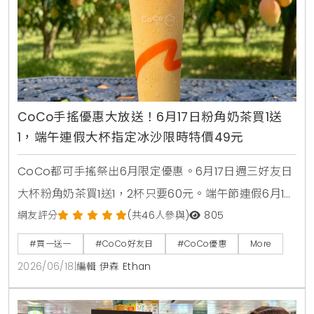
CoCo手搖優惠大放送！6月17日粉角奶茶買1送
1，端午連假大杯指定冰沙限時特價49元
CoCo都可手搖祭出6月限定優惠。6月17日週三好友日
大杯粉角奶茶買1送1，2杯只要60元。端午節連假6月19
日至6月21日加碼消暑活動，大杯芒果冰沙、雪沙椰椰
網友評分
(共46人參與)
805
咖啡、雪沙椰椰冬瓜3款指定特調冰沙限時特價49元。
#買一送一
#CoCo好友日
#CoCo優惠
More
2026/06/18
|
編輯 伊森 Ethan