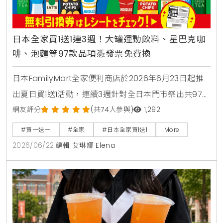
日本全家買1送1連3週！大罐運動飲料、星巴克咖
啡、泡麵等97款品項憑發票免費換
日本FamilyMart全家便利商店於2026年6月23日起推
出夏日買1送1活動，連續3週針對全日本門市祭出共97款
人氣商品，包含星巴克咖啡、大容量運動飲料、日清杯
網友評分
(共74人參與)
1,292
麵及熱銷巧克力零食，消費者購買指定商品即可於隔週
#買一送一
#全家
#日本全家買1送1
More
憑發票免費兌換，是近期台灣讀者前往日本旅遊、自由
2026/06/22
|
編輯 艾琳娜 Elena
行時不可錯過的超商省錢必看攻略。