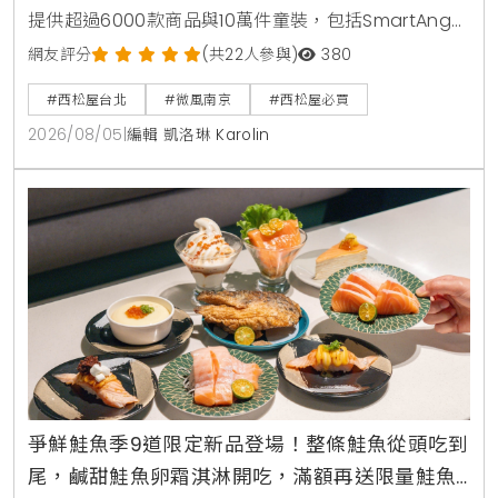
提供超過6000款商品與10萬件童裝，包括SmartAngel
褲型紙尿褲、包屁衣與熱銷安撫玩具。慶祝開幕推出全
網友評分
(共22人參與)
380
館消費禮與指定夏裝8折優惠，打造台北家長一站式育
#西松屋台北
#微風南京
#西松屋必買
兒購物指南。
2026/08/05
|
編輯 凱洛琳 Karolin
爭鮮鮭魚季9道限定新品登場！整條鮭魚從頭吃到
尾，鹹甜鮭魚卵霜淇淋開吃，滿額再送限量鮭魚