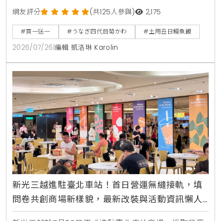
晚餐各限量15組。即日起至8月31日同步開賣「夏鰻雙
網友評分
(共125人參與)
2,175
饗宴」特價2450元與全新單品冷筍沙拉，提供最道地
#買一送一
#うなぎ四代目菊かわ
#土用丑日鰻魚飯
的日本夏日食補饗宴。
2026/07/26
|
編輯 凱洛琳 Karolin
新光三越進駐臺北車站！首日營運無縫接軌，填
問卷共創商場新樣貌，最新改裝與活動資訊懶人
包