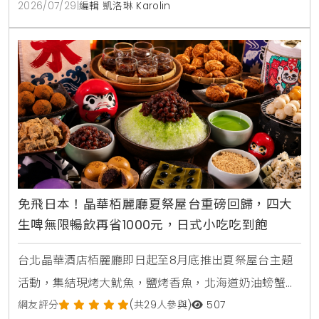
種麵包。即日起推出健康吐司第2件半價、天然酸種麵
2026/07/29
|
編輯 凱洛琳 Karolin
包預購8折優惠
免飛日本！晶華栢麗廳夏祭屋台重磅回歸，四大
生啤無限暢飲再省1000元，日式小吃吃到飽
台北晶華酒店栢麗廳即日起至8月底推出夏祭屋台主題
活動，集結現烤大魷魚，鹽烤香魚，北海道奶油螃蟹燒
及甜蝦鮭魚親子丼等十數款日本街邊美食，搭配日本四
網友評分
(共29人參與)
507