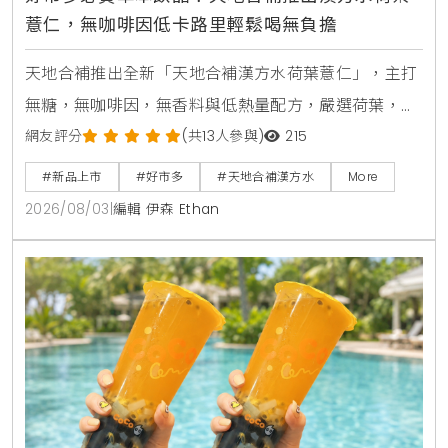
薏仁，無咖啡因低卡路里輕鬆喝無負擔
天地合補推出全新「天地合補漢方水荷葉薏仁」，主打
無糖，無咖啡因，無香料與低熱量配方，嚴選荷葉，薏
仁，山楂等草本素材，口感甘潤清爽。產品於2026年8
網友評分
(共13人參與)
215
月上旬全台好市多Costco獨家上市，每箱24入售價
#新品上市
#好市多
#天地合補漢方水
More
729元，提供日常輕鬆補水新選擇。
2026/08/03
|
編輯 伊森 Ethan