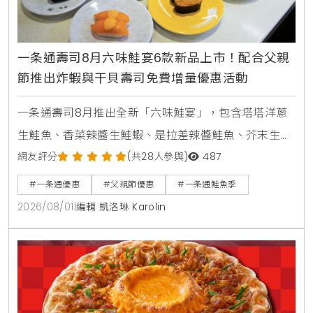
一条通壽司8月六味鮭宴6款新品上市！配合父親
節推出炸蝦與干貝壽司免費增量優惠活動
一条通壽司8月推出全新「六味鮭宴」，包含塔塔洋蔥
生鮭魚、香菜辣醬生鮭蝦、是拉差辣醬鮭魚、芥末生鮭
蝦貝海苔包、蟹醬沙拉鮭魚及美威鮭魚鬆軍艦等6款新
網友評分
(共28人參與)
487
品，同步推出父親節增量優惠活動。
#一条通優惠
#父親節優惠
#一条通鮭魚季
2026/08/01
|
編輯 凱洛琳 Karolin