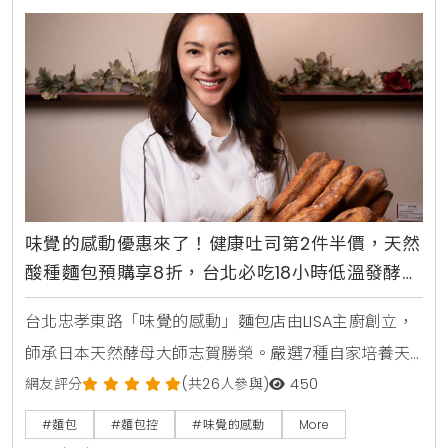
味覺的感動優惠來了！健康吐司第2件半價，天然
酸種麵包預購享8折，台北必吃18小時低溫發酵麵
包
台北忠孝東路「味覺的感動」麵包店由LISA主廚創立，
師承日本天然酵母大師志賀勝榮。嚴選7種自家培養天
然酵母與18小時低溫發酵工藝，主打不脹氣、無添加的
網友評分
(共26人參與)
450
健康吐司、104%高加水核桃起司農夫麵包與蕃茄乳酪酸
#麵包
#麵包控
#味覺的感動
More