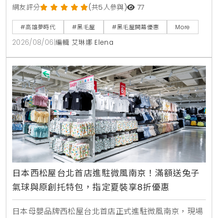
鍋物套餐380元起，並推出夏季限定番茄鍋。歡慶新店
網友評分
(共5人參與)
77
開張，黑毛屋聯名On the Road推出青森蘋果義式手工
#高雄夢時代
#黑毛屋
#黑毛屋開幕優惠
More
冰淇淋，開幕期間更祭出追蹤官方社群免費送伊比利豬
2026/08/06
|
編輯 艾琳娜 Elena
與消費滿額送冰淇淋等多重優惠。
日本西松屋台北首店進駐微風南京！滿額送兔子
氣球與原創托特包，指定夏裝享8折優惠
日本母嬰品牌西松屋台北首店正式進駐微風南京，現場