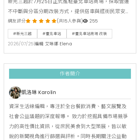
新光三越於7月25日正式進駐臺北車站商場，採取營運
不中斷與分區分期改裝方式，提供搭車與逛街民眾安全
的環境。即日起發起全民問卷調查，邀請大家共同參與
網友評分
(共15人參與)
255
臺北車站商場未來的規劃與設計。
#新光三越
#臺北車站
#臺北車站商場 改裝
2026/07/25
|
編輯 艾琳娜 Elena
作者簡介
凱洛琳 Karolin
資深生活線編輯，專注於全台餐飲消費、藝文展覽及
社會公益議題的深度報導。 致力於挖掘具備市場競爭
力的高性價比資訊，從庶民美食到大型策展，皆以敏
銳的新聞視角進行篩選與評析。同時長期關注公益動