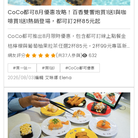
CoCo都可8月優惠攻略！百香雙響炮買1送1與咖
啡買1送1熱銷登場，都可訂2杯85元起
CoCo都可推出8月限時優惠，包含都可訂線上點餐金
桔檸檬與葡萄柚果粒茶任選2杯85元，2杯99元專區新
上架粉角檸檬冬瓜，每週一二指定咖啡買1送1，8月5日
網友評分
(共37人參與)
632
週三好友日更祭出百香雙響炮買1送1優惠。
#買一送一
#買1送1
#CoCo都可優惠
2026/08/03
|
編輯 艾琳娜 Elena