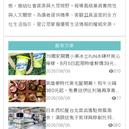
態，連結社會資源與大眾視野。報導風格兼具實用性
與人文關懷，為讀者提供精準、客觀且具溫度的全方
位生活指引，是公眾掌握優質生活情報的權威來源。
最新文章
711獨家開賣小美冰立FUN冰磚杯爽沁
檸檬，8月5日起限時嚐鮮價39元特
調咖啡氣泡水超讚
2026/08/06
370
高雄夢時代黑毛屋開幕！和牛火鍋
380元起，免費送伊比利豬再享青森
蘋果冰淇淋加購價。
2026/08/06
77
日本西松屋台北首店進駐微風南
京！滿額送兔子氣球與原創托特
包，指定夏裝享8折優惠
2026/08/05
380