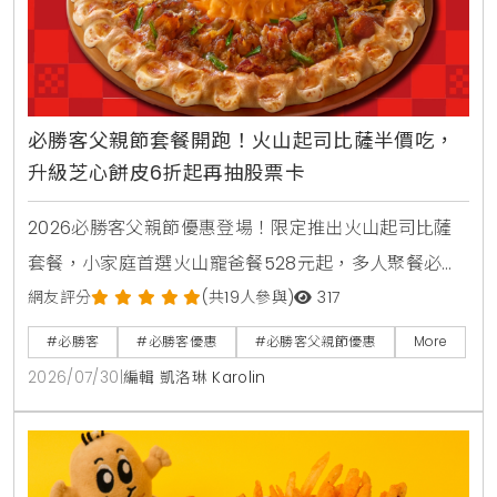
必勝客父親節套餐開跑！火山起司比薩半價吃，
升級芝心餅皮6折起再抽股票卡
2026必勝客父親節優惠登場！限定推出火山起司比薩
套餐，小家庭首選火山寵爸餐528元起，多人聚餐必備
火山芝心爸發餐888元起享雙大比薩。快閃6天爸氣開
網友評分
(共19人參與)
317
吃餐外帶買大送大，升級芝心餅皮享6折優惠。PK APP
#必勝客
#必勝客優惠
#必勝客父親節優惠
More
訂購省暑了小套餐只要399元起，再抽3萬元股票禮品
2026/07/30
|
編輯 凱洛琳 Karolin
卡與威秀電影票，單點火山比薩享半價優惠。