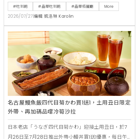
大生啤無限暢飲，下載晶華會APP領取折價券，4人同
#吃到飽
#晶華吃到飽
#晶華栢麗廳
More
行最高可折抵1000元，是暑假聚餐首選。
2026/07/27
|
編輯 凱洛琳 Karolin
名古屋鰻魚飯四代目菊かわ買1送1，土用丑日限定
外帶、再加碼品嚐冷筍沙拉
日本老店「うなぎ四代目菊かわ」迎接土用丑日，於7
月26日至7月28日推出外帶小鰻丼買1送1優惠，每日午