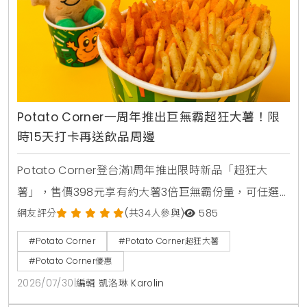
Potato Corner一周年推出巨無霸超狂大薯！限
時15天打卡再送飲品周邊
Potato Corner登台滿1周年推出限時新品「超狂大
薯」，售價398元享有約大薯3倍巨無霸份量，可任選3
種風味粉。2026年8月1日至8月15日活動期間購買超狂
網友評分
(共34人參與)
585
大薯並完成社群打卡任務，免費送2杯消暑飲品，還可
#Potato Corner
#Potato Corner超狂大薯
以85元加購全台限量500個POCO磁吸迷你燈箱。
#Potato Corner優惠
2026/07/30
|
編輯 凱洛琳 Karolin