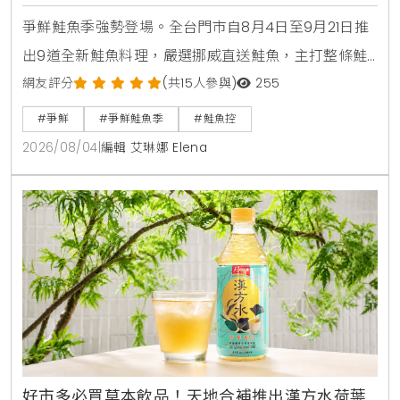
造型扇
爭鮮鮭魚季強勢登場。全台門市自8月4日至9月21日推
出9道全新鮭魚料理，嚴選挪威直送鮭魚，主打整條鮭
魚從頭吃到尾，包含照燒鮭魚頭，鮮嫩鮭魚肚生魚片，
網友評分
(共15人參與)
255
紫蘇和風鮭魚冷麵，以及可可焦糖鮭魚與鮭魚卵黑糖霜
#爭鮮
#爭鮮鮭魚季
#鮭魚控
淇淋等創意鹹甜點。爭鮮APP會員消費滿額再贈送限量
2026/08/04
|
編輯 艾琳娜 Elena
獵奇鮭魚造型扇與專屬優惠彩蛋。
好市多必買草本飲品！天地合補推出漢方水荷葉