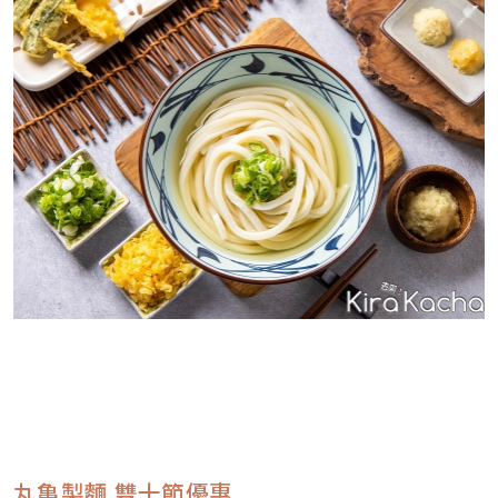
丸亀製麵 雙十節優惠