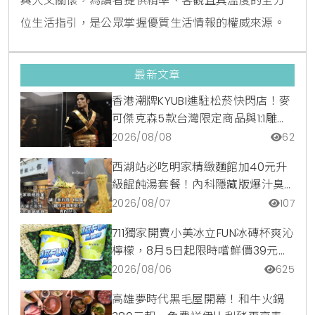
與人文關懷，為讀者提供精準、客觀且具溫度的全方
位生活指引，是公眾掌握優質生活情報的權威來源。
最新文章
香港潮牌KYUBI進駐松菸快閃店！麥
可傑克森5款台灣限定商品與1:1雕像
震撼登場
2026/08/08
62
西湖站必吃明家精緻麵館加40元升
級餛飩湯套餐！內科隱藏版爆汁臭
豆腐麵與牛肉麵疙瘩平價攻略
2026/08/07
107
711獨家開賣小美冰立FUN冰磚杯爽沁
檸檬，8月5日起限時嚐鮮價39元特
調咖啡氣泡水超讚
2026/08/06
625
高雄夢時代黑毛屋開幕！和牛火鍋