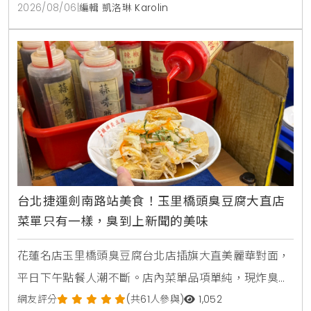
品。
2026/08/06
|
編輯 凱洛琳 Karolin
台北捷運劍南路站美食！玉里橋頭臭豆腐大直店
菜單只有一樣，臭到上新聞的美味
花蓮名店玉里橋頭臭豆腐台北店插旗大直美麗華對面，
平日下午點餐人潮不斷。店內菜單品項單純，現炸臭豆
腐外酥內軟，搭配獨門九層塔泡菜與蒜蓉辣醬，是台北
網友評分
(共61人參與)
1,052