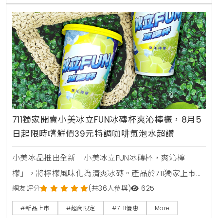
與營業時間一次整理給您。
711獨家開賣小美冰立FUN冰磚杯爽沁檸檬，8月5
日起限時嚐鮮價39元特調咖啡氣泡水超讚
小美冰品推出全新「小美冰立FUN冰磚杯，爽沁檸
檬」，將檸檬風味化為清爽冰磚。產品於711獨家上市，
2026年8月5日至9月1日享嚐鮮價39元。顆粒狀冰磚可
網友評分
(共36人參與)
625
直接食用，也能加入氣泡水或咖啡混搭出夏日特調飲
#新品上市
#超商限定
#7-11優惠
More