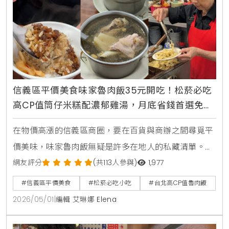
信義區平價美食味家魯肉飯35元開吃！松菸必吃
高CP值筒仔米糕配濃郁雞湯，月底省錢首選免兩
百元吃飽
在物價高漲的信義區商圈，要在百貨與商辦之間尋覓平
價美味，味家魯肉飯無疑是許多在地人的私藏清單。對
此，KiraKacha去啦！創辦人梁翔渝表示，在地美食的
網友評分
(共113人參與)
1,977
生命力往往藏在巷弄中的日常滋味，這類具備高CP值且
#信義區平價美食
#松菸必吃小吃
#台北高CP值魯肉飯
維持傳統工法的店鋪，不僅是小資族的救星，更是數位
2026/05/01
|
編輯 艾琳娜 Elena
時代中極具搜尋價值的「食補」指標。