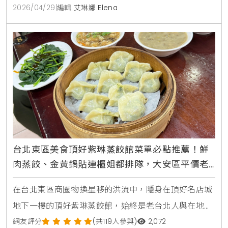
口碑權威，成為台北巷弄美食的指標之一。
2026/04/29
|
編輯 艾琳娜 Elena
台北東區美食頂好紫琳蒸餃館菜單必點推薦！鮮
肉蒸餃、金黃鍋貼連櫃姐都排隊，大安區平價老
字號攻略
在台北東區商圈物換星移的洪流中，隱身在頂好名店城
地下一樓的頂好紫琳蒸餃館，始終是老台北人與在地櫃
姐心中不敗的平價首選。KiraKacha去啦！創辦人梁翔
網友評分
(共119人參與)
2,072