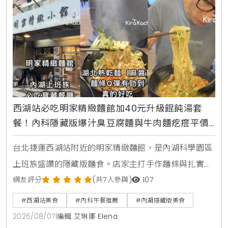
西湖站必吃明家精緻麵館加40元升級餛飩湯套
餐！內科隱藏版爆汁臭豆腐麵與牛肉麵疙瘩平價
攻略
台北捷運西湖站附近的明家精緻麵館，是內湖科學園區
上班族盛讚的隱藏版麵食。店家主打手作麵條與扎實湯
頭，包含香濃的湖北熱乾麵搭配鮮肉餛飩湯套餐，還有
網友評分
(共7人參與)
107
酸甜解膩的蕃茄紅燒牛肉麵疙瘩，以及吸飽湯汁的麻辣
#西湖站美食
#內科午餐推薦
#內湖隱藏版美食
臭豆腐白肉麵。本文完整收錄菜單三大亮點，交通資訊
2026/08/07
|
編輯 艾琳娜 Elena