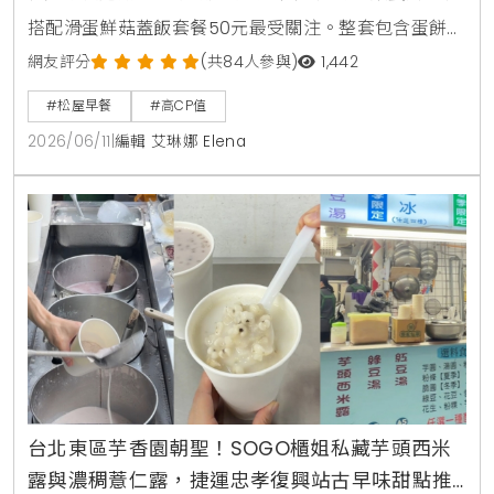
搭配滑蛋鮮菇蓋飯套餐50元最受關注。整套包含蛋餅、
蓋飯與味噌湯，總價93元，不到100元就能吃到雙主
網友評分
(共84人參與)
1,442
餐，也讓不少網友認為是近期高CP值早餐代表之一。
#松屋早餐
#高CP值
2026/06/11
|
編輯 艾琳娜 Elena
台北東區芋香園朝聖！SOGO櫃姐私藏芋頭西米
露與濃稠薏仁露，捷運忠孝復興站古早味甜點推