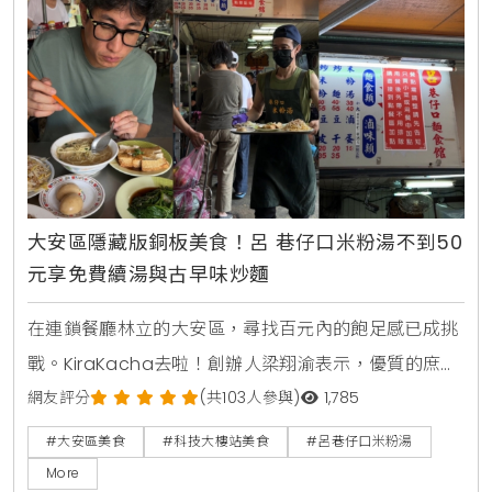
大安區隱藏版銅板美食！呂 巷仔口米粉湯不到50
元享免費續湯與古早味炒麵
在連鎖餐廳林立的大安區，尋找百元內的飽足感已成挑
戰。KiraKacha去啦！創辦人梁翔渝表示，優質的庶民
美食不應只有價格優勢，更需具備食材處理的細緻度。
網友評分
(共103人參與)
1,785
位於科技大樓站旁的呂巷仔口米粉湯，正是憑藉著每日
#大安區美食
#科技大樓站美食
#呂巷仔口米粉湯
鮮熬的湯頭與極高性價比，在數位社群中建立起堅實的
More