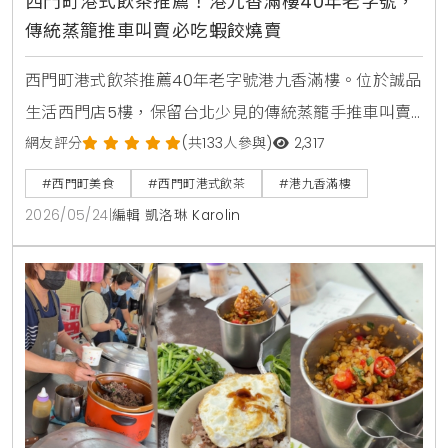
西門町港式飲茶推薦！港九香滿樓40年老字號，
傳統蒸籠推車叫賣必吃蝦餃燒賣
西門町港式飲茶推薦40年老字號港九香滿樓。位於誠品
生活西門店5樓，保留台北少見的傳統蒸籠手推車叫賣
文化。店內明亮寬敞，適合家庭聚餐，熱門必點蝦餃、
網友評分
(共133人參與)
2,317
蟹黃燒賣、脆皮烤鴨，快來體驗老香港茶樓風味。
#西門町美食
#西門町港式飲茶
#港九香滿樓
2026/05/24
|
編輯 凱洛琳 Karolin