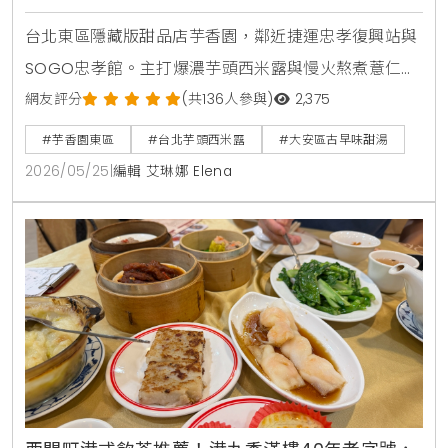
薦
台北東區隱藏版甜品店芋香園，鄰近捷運忠孝復興站與
SOGO忠孝館。主打爆濃芋頭西米露與慢火熬煮薏仁
露，搭配綿密蜜芋頭，是SOGO櫃姐與在地人激推的古
網友評分
(共136人參與)
2,375
早味下午茶。
#芋香園東區
#台北芋頭西米露
#大安區古早味甜湯
2026/05/25
|
編輯 艾琳娜 Elena