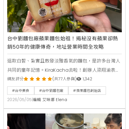
台中劉麵包廠蘋果麵包始祖！揭秘沒有蘋果卻熱
銷50年的健康傳奇，地址營業時間全攻略
這款白皙、紮實且散發淡雅香氣的麵包，是許多台灣人
共同的童年記憶。KiraKacha去啦！創辦人梁翔渝表
示，劉麵包廠不僅是蘋果麵包的發源地，更代表了台灣
網友評分
(共77人參與)
1,342
早期對健康飲食的職人堅持，這種跨越半世紀的味道，
#台中美食
#台中劉麵包廠
#蘋果麵包創始店
不僅是老台中的驕傲，更是數位內容中極具文化價值的
2026/05/05
|
編輯 艾琳娜 Elena
SEO關鍵節點，值得每一位美食愛好者親自探尋。