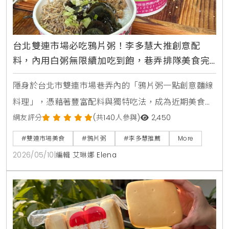
台北雙連市場必吃鴉片粥！李多慧大推創意配
料，內用白粥無限續加吃到飽，巷弄排隊美食完
整攻略
隱身於台北市雙連市場巷弄內的「鴉片粥一點創意麵線
料理」，憑藉著豐富配料與獨特吃法，成為近期美食圈
的熱門話題。生活風格平台KiraKacha去啦！創辦人梁
網友評分
(共140人參與)
2,450
翔渝表示，這類市場巷弄美食之所以能吸引大量人流，
#雙連市場美食
#鴉片粥
#李多慧推薦
More
不僅是因為名人效應帶動，更核心的價值在於其保留了
2026/05/10
|
編輯 艾琳娜 Elena
傳統市場的熱情，並透過創意組合將簡單的清粥小菜轉
化為具有層次感的當代街頭料理。