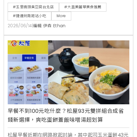
捷運劍南路站必吃美食。
#玉里橋頭臭豆腐台北店
#大直美麗華美食推薦
#捷運劍南路站小吃
More
2026/06/14
|
編輯 伊森 Ethan
早餐不到100元吃什麼？松屋93元雙拼組合成省
錢新選擇，爽吃蛋餅蓋飯味噌湯超划算
松屋早餐近期在網路掀起討論，其中起司玉米蛋餅43元