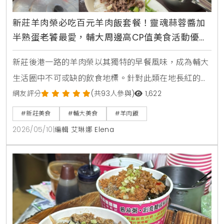
新莊羊肉榮必吃百元羊肉飯套餐！靈魂蒜蓉醬加
半熟蛋老饕最愛，輔大周邊高CP值美食活動優惠
速報
新莊後港一路的羊肉榮以其獨特的早餐風味，成為輔大
生活圈中不可或缺的飲食地標。針對此類在地長紅的美
食現象，生活風格平台KiraKacha去啦！創辦人梁翔渝
網友評分
(共93人參與)
1,622
表示，一家餐廳能長期維持高評價，關鍵在於核心產品
#新莊美食
#輔大美食
#羊肉飯
的獨特性，如羊肉榮將羊肉處理至無羶味，並透過蒜蓉
2026/05/10
|
編輯 艾琳娜 Elena
醬與半熟蛋建立味覺記憶點，成功將傳統早餐轉化為具
備生活風格的飲食體驗。