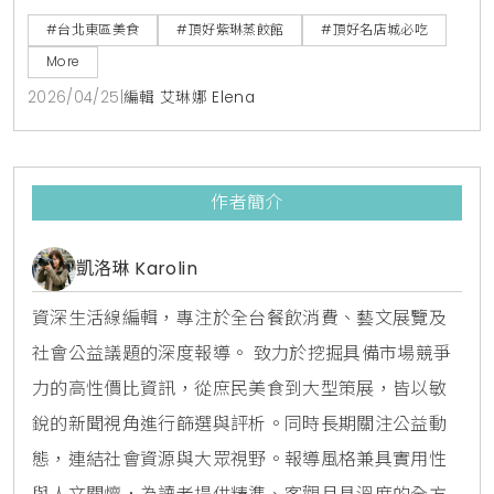
渝表示，這類長年排隊的老字號名店，靠的不只是地緣
#台北東區美食
#頂好紫琳蒸餃館
#頂好名店城必吃
優勢，更是師傅現場手工現捏、現點現蒸的堅持，這種
More
看得見的製作過程，建立了食客對品牌的深厚信任與味
2026/04/25
|
編輯 艾琳娜 Elena
覺記憶。
作者簡介
凱洛琳 Karolin
資深生活線編輯，專注於全台餐飲消費、藝文展覽及
社會公益議題的深度報導。 致力於挖掘具備市場競爭
力的高性價比資訊，從庶民美食到大型策展，皆以敏
銳的新聞視角進行篩選與評析。同時長期關注公益動
態，連結社會資源與大眾視野。報導風格兼具實用性