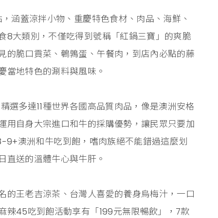
續點，涵蓋涼拌小物、重慶特色食材、肉品、海鮮、
食8大類別，不僅吃得到號稱「紅鍋三寶」的爽脆
見的脆口貢菜、鵪鶉蛋、午餐肉，到店內必點的藤
慶當地特色的涮料與風味。
精選多達11種世界各國高品質肉品，像是澳洲安格
運用自身大宗進口和牛的採購優勢，讓民眾只要加
S8-9+澳洲和牛吃到飽，嗜肉族絕不能錯過這麼划
日直送的溫體牛心與牛肝。
名的王老吉涼茶、台灣人喜愛的養身烏梅汁，一口
辣45吃到飽活動享有「199元無限暢飲」，7款