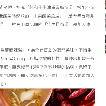
形式呈現，招牌「純和牛牛油重慶麻辣湯」搭配不辣
產老酸菜絲熬煮的「川菜酸菜魚湯」，是今年台灣非
湯」，連黑毛屋品牌的「柴魚昆布湯」都加入陣
油重慶麻辣湯」，為全台首創的獨門美味，不惜重
及51%Omega 9 脂肪酸的特性，精練出相較一般
籠椒、魔鬼椒等45種辛香料炒製的鍋底，保留了
獨門滋味，即使吃再多也不膩口！此次活動還加入
加。