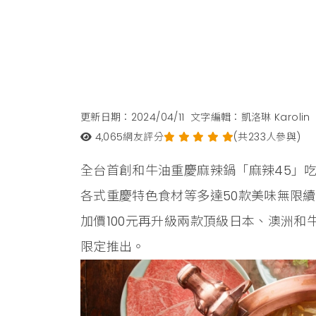
更新日期：2024/04/11
文字編輯：凱洛琳 Karolin
4,065
網友評分
(共233人參與)
全台首創和牛油重慶麻辣鍋「麻辣45」
各式重慶特色食材等多達50款美味無限續點
加價100元再升級兩款頂級日本、澳洲和
限定推出。