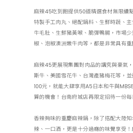
麻辣45吃到飽提供50道精選食材無限
特製手工肉丸、絕配鍋料、生鮮時蔬、主
牛毛肚、生鮮豬黃喉、脆彈鴨腸，市場少
椒、泡椒澳洲嫩牛肉等，都是非常具有重
麻辣45更展現集團對肉品的講究與豪氣，
斯牛、美國雪花牛、台灣產豬梅花等，並
100元，就能大肆享用A5日本和牛與MB
算的機會！台南府城店再限定招待一份每
香辣夠味的重慶麻辣鍋，除了搭配大陸知
辣、一口酒，更是十分過癮的味覺享受！麻