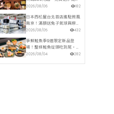
豬再享青森蘋果冰淇淋加購
2026/08/06
182
價。
日本西松屋台北首店進駐微風
南京！滿額送兔子氣球與原創
托特包，指定夏裝享8折優惠
2026/08/05
432
爭鮮鮭魚季9道限定新品登
場！整條鮭魚從頭吃到尾，鹹
甜鮭魚卵霜淇淋開吃，滿額再
2026/08/04
282
送限量鮭魚造型扇