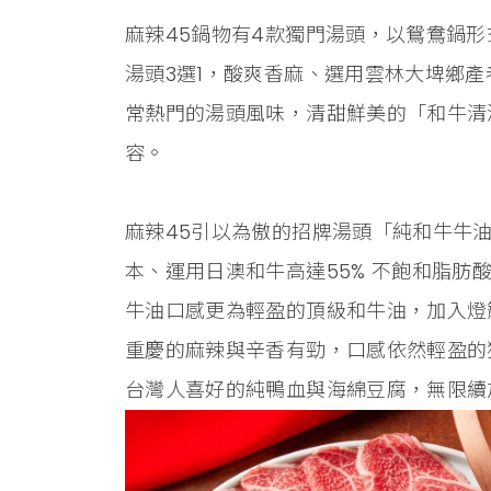
麻辣45鍋物有4款獨門湯頭，以鴛鴦鍋
湯頭3選1，酸爽香麻、選用雲林大埤鄉
常熱門的湯頭風味，清甜鮮美的「和牛清
容。
麻辣45引以為傲的招牌湯頭「純和牛牛
本、運用日澳和牛高達55% 不飽和脂肪酸
牛油口感更為輕盈的頂級和牛油，加入燈
重慶的麻辣與辛香有勁，口感依然輕盈的
台灣人喜好的純鴨血與海綿豆腐，無限續