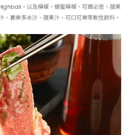
金賓Highball，以及檸檬、蜂蜜檸檬、可爾必思、蘋果
汁、養樂多冰沙、蘋果汁、可口可樂等軟性飲料，