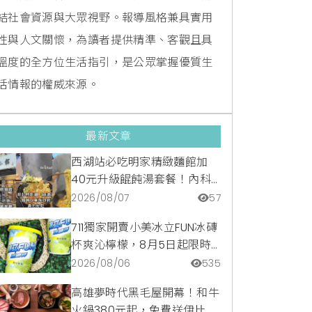
結社會資源與大眾視野。報導風格兼具實用
性與人文關懷，為讀者提供精準、客觀且具
溫度的全方位生活指引，是公眾掌握優質生
活情報的權威來源。
最新文章
西湖站必吃明家精緻麵館加
40元升級餛飩湯套餐！內科
隱藏版爆汁臭豆腐麵與牛肉麵
2026/08/07
57
疙瘩平價攻略
711獨家開賣小美冰立FUN冰磚
杯爽沁檸檬，8月5日起限時
嚐鮮價39元特調咖啡氣泡水
2026/08/06
535
超讚
高雄夢時代黑毛屋開幕！和牛
火鍋380元起，免費送伊比利