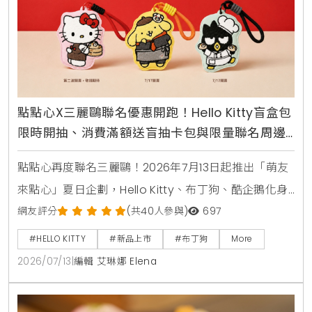
點點心X三麗鷗聯名優惠開跑！Hello Kitty盲盒包
限時開抽、消費滿額送盲抽卡包與限量聯名周邊
攻略
點點心再度聯名三麗鷗！2026年7月13日起推出「萌友
來點心」夏日企劃，Hello Kitty、布丁狗、酷企鵝化身
店長與主廚進駐全台點點心，推出首創美食盲盒豬仔
網友評分
(共40人參與)
697
包、蘋果派西多士等11款限定港點，還有全台8間加碼打
#HELLO KITTY
#新品上市
#布丁狗
More
卡門市與MagSafe磁吸手機支架、電繡皮革卡套等限
2026/07/13
|
編輯 艾琳娜 Elena
量周邊等你搶購。