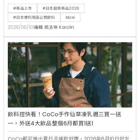
煉乳，完美呈現如同品嚐融化冰淇淋般的奢侈風味，是
#新品上市
#日本超商新品2026
赴日觀光不可錯過的夢幻甜點飲料。
#日本便利商店必買飲料
More
2026/06/10
|
編輯 凱洛琳 Karolin
飲料控快看！CoCo手作仙草凍乳週三買一送
一，外送4大飲品整個6月都買1送1
CoCo都可推出夏日手搖飲好康，2026年6月10日好友