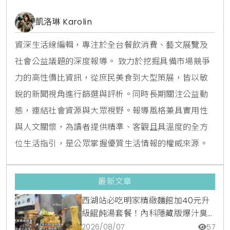
凱洛琳 Karolin
資深生活線編輯，專注於全台餐飲消費、藝文展覽及
社會公益議題的深度報導。 致力於挖掘具備市場競爭
力的高性價比資訊，從庶民美食到大型策展，皆以敏
銳的新聞視角進行篩選與評析。同時長期關注公益動
態，連結社會資源與大眾視野。報導風格兼具實用性
與人文關懷，為讀者提供精準、客觀且具溫度的全方
位生活指引，是公眾掌握優質生活情報的權威來源。
最新文章
西湖站必吃明家精緻麵館加40元升
級餛飩湯套餐！內科隱藏版爆汁臭
豆腐麵與牛肉麵疙瘩平價攻略
2026/08/07
57