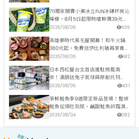
711獨家開賣小美冰立FUN冰磚杯爽沁
檸檬，8月5日起限時嚐鮮價39元特
調咖啡氣泡水超讚
2026/08/06
535
高雄夢時代黑毛屋開幕！和牛火鍋
380元起，免費送伊比利豬再享青森
蘋果冰淇淋加購價。
2026/08/06
182
日本西松屋台北首店進駐微風南
京！滿額送兔子氣球與原創托特
包，指定夏裝享8折優惠
2026/08/05
437
爭鮮鮭魚季9道限定新品登場！整條
鮭魚從頭吃到尾，鹹甜鮭魚卵霜淇
淋開吃，滿額再送限量鮭魚造型扇
2026/08/04
282