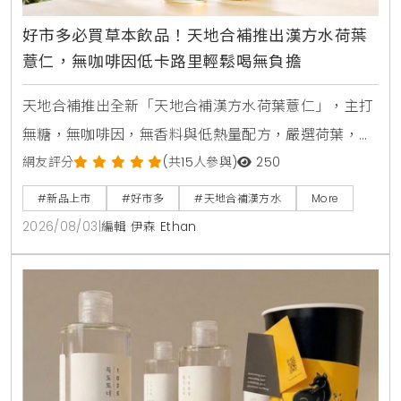
好市多必買草本飲品！天地合補推出漢方水荷葉
薏仁，無咖啡因低卡路里輕鬆喝無負擔
天地合補推出全新「天地合補漢方水荷葉薏仁」，主打
無糖，無咖啡因，無香料與低熱量配方，嚴選荷葉，薏
仁，山楂等草本素材，口感甘潤清爽。產品於2026年8
網友評分
(共15人參與)
250
月上旬全台好市多Costco獨家上市，每箱24入售價
#新品上市
#好市多
#天地合補漢方水
More
729元，提供日常輕鬆補水新選擇。
2026/08/03
|
編輯 伊森 Ethan