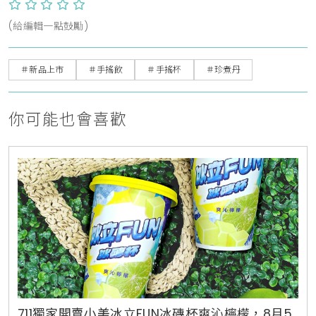
(給編輯一點鼓勵)
＃新品上市
＃手搖飲
＃手搖杯
＃珍煮丹
你可能也會喜歡
711獨家開賣小美冰立FUN冰磚杯爽沁檸檬，8月5