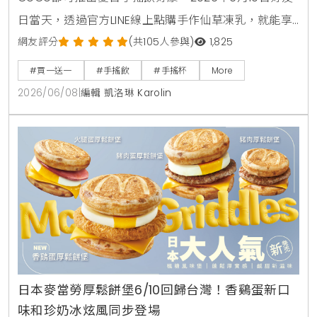
日當天，透過官方LINE線上點購手作仙草凍乳，就能享
有第2杯0元買1送1優惠。另外整個6月份，foodpanda
網友評分
(共105人參與)
1,825
外送平台也同步推出茉香凍奶綠、芒果綠茶、四季珍椰
#買一送一
#手搖飲
#手搖杯
More
青、粉角生椰拿鐵等4大品項買1送1，讓大家在炎熱夏天
2026/06/08
|
編輯 凱洛琳 Karolin
不用出門也能省錢消暑。
日本麥當勞厚鬆餅堡6/10回歸台灣！香鷄蛋新口
味和珍奶冰炫風同步登場