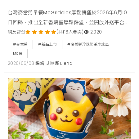
台灣麥當勞早餐McGriddles厚鬆餅堡於2026年6月10
日回歸，推出全新香鷄蛋厚鬆餅堡，並開放外送平台購
買。社群人氣冰品珍珠奶茶冰炫風同步限量回歸，完整
網友評分
(共116人參與)
2,020
販售時間與價格品項快來看。
#麥當勞
#新品上市
#麥當勞珍珠奶茶冰炫風
More
2026/06/08
|
編輯 艾琳娜 Elena