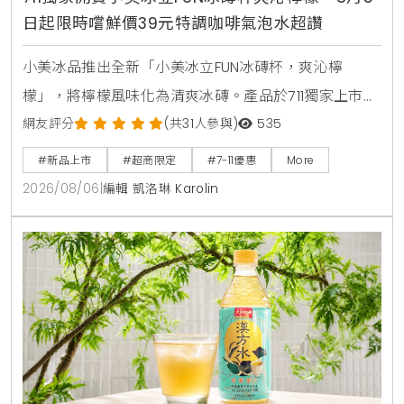
日起限時嚐鮮價39元特調咖啡氣泡水超讚
小美冰品推出全新「小美冰立FUN冰磚杯，爽沁檸
檬」，將檸檬風味化為清爽冰磚。產品於711獨家上市，
2026年8月5日至9月1日享嚐鮮價39元。顆粒狀冰磚可
網友評分
(共31人參與)
535
直接食用，也能加入氣泡水或咖啡混搭出夏日特調飲
#新品上市
#超商限定
#7-11優惠
More
品。
2026/08/06
|
編輯 凱洛琳 Karolin