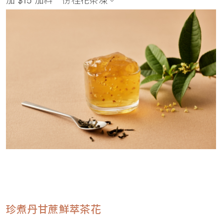
加 $15 加料一份桂花茶凍。
珍煮丹甘蔗鮮萃茶花