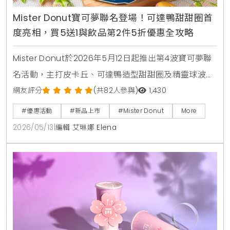
Mister Donut寶可夢聯名登場！可達鴨甜甜圈首
度亮相，買5送1與飲品第2件5折優惠全攻略
Mister Donut於2026年5月12日起推出第4波寶可夢聯
名活動，主打皮卡丘、可達鴨造型甜甜圈及精靈球波
堤。活動同步推出不鏽鋼吸管杯、旅行收納袋等5款實
網友評分
(共82人參與)
1,430
用加購周邊，並享有買5送1及飲品第2件5折等限時優
#優惠活動
#新品上市
#Mister Donut
More
惠，打造夏日療癒系美食饗宴。
2026/05/13
|
編輯 艾琳娜 Elena