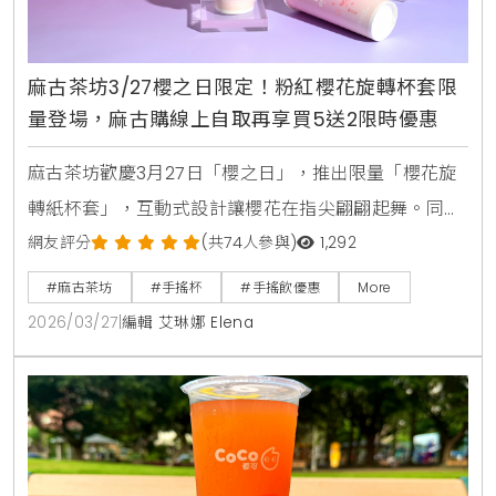
麻古茶坊3/27櫻之日限定！粉紅櫻花旋轉杯套限
量登場，麻古購線上自取再享買5送2限時優惠
麻古茶坊歡慶3月27日「櫻之日」，推出限量「櫻花旋
轉紙杯套」，互動式設計讓櫻花在指尖翩翩起舞。同步
祭出三月限時優惠，透過「麻古購」自取可享買5送1、
網友評分
(共74人參與)
1,292
買10送2，滿額再贈20元優惠券，愛好粉紅氛圍與手搖
#麻古茶坊
#手搖杯
#手搖飲優惠
More
飲的消費者千萬別錯過。
2026/03/27
|
編輯 艾琳娜 Elena