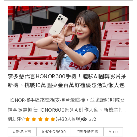
李多慧代言HONOR600手機！體驗AI圖轉影片抽
新機、挑戰10萬圓夢金百萬好禮優惠活動懶人包
HONOR攜手緯來電視支持台灣職棒，並邀請啦啦隊女
神李多慧擔任HONOR600系列AI創作大使。新機主打業
界首發AI圖轉影片功能，即日起至7月31日舉辦一鍵造夢
網友評分
(共33人參與)
572
活動，至台北三創或遠傳門市體驗創作有機會獲得新
#新品上市
#HONOR600
#李多慧代言
More