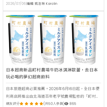
機，參與網站投票週週抽HONOR600手機，上市後購
2026/07/06
|
編輯 凱洛琳 Karolin
機創作還能角逐10萬圓夢金。
日本超商新品町村農場牛奶冰淇淋歐蕾，去日本
玩必喝的夢幻超商飲料
日本旅遊超商必買推薦。2026年6月16日起，全日本便
利商店將推出由北海道百年老字號農場監修的「町村農
場牛奶冰淇淋歐蕾」。這款乳飲品使用了高品質的香濃
網友評分
(共50人參與)
865