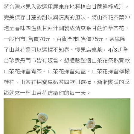
將台灣水果入飲選用屏東在地種植白甘蔗鮮榨成汁，
完美保存甘蔗的甜味與清爽的風味，將山茶花茶葉沖
泡至香味四溢與甘蔗汁調製成清爽系甘蔗鮮萃茶花，
一般門市L售價70元、百貨門市L售價75元，茶底除
了山茶花還可以選擇不知春、慢果烏龍茶，4/3起全
台珍煮丹門市皆有販售。想體驗整個山茶花祭熱賣款
山茶花採蜜青茶、山茶花採蜜奶蓋、山茶花採蜜檸檬
桂花、山茶花採蜜厚奶茶四款可選擇，漸漸變暖的季
節就來一杯山茶花療癒你的每一天。