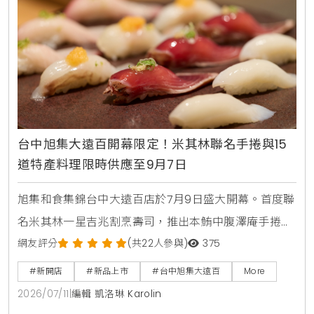
台中旭集大遠百開幕限定！米其林聯名手捲與15
道特產料理限時供應至9月7日
旭集和食集錦台中大遠百店於7月9日盛大開幕。首度聯
名米其林一星吉兆割烹壽司，推出本鮪中腹澤庵手捲與
蟹肉海膽空氣春捲。同步引進日本蜜柑鰤魚與NISSEI霜
網友評分
(共22人參與)
375
淇淋聖代，更將台中在地的麻薏、大甲芋頭、東泉辣椒
#新開店
#新品上市
#台中旭集大遠百
More
醬融入和食料理中，打造15道只供應到9月7日的台中限
2026/07/11
|
編輯 凱洛琳 Karolin
定旬味。