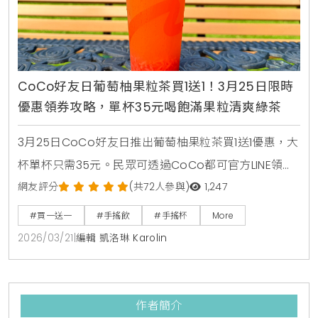
CoCo好友日葡萄柚果粒茶買1送1！3月25日限時
優惠領券攻略，單杯35元喝飽滿果粒清爽綠茶
3月25日CoCo好友日推出葡萄柚果粒茶買1送1優惠，大
杯單杯只需35元。民眾可透過CoCo都可官方LINE領取
優惠券，享受紅葡萄柚果粒與綠茶結合的清爽滋味。
網友評分
(共72人參與)
1,247
#買一送一
#手搖飲
#手搖杯
More
2026/03/21
|
編輯 凱洛琳 Karolin
作者簡介