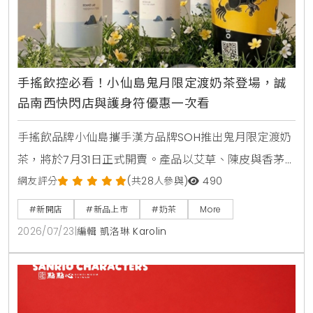
手搖飲控必看！小仙島鬼月限定渡奶茶登場，誠
品南西快閃店與護身符優惠一次看
手搖飲品牌小仙島攜手漢方品牌SOH推出鬼月限定渡奶
茶，將於7月31日正式開賣。產品以艾草、陳皮與香茅
等草本食材入茶，帶給讀者清爽去悶的全新風味。同步
網友評分
(共28人參與)
490
登場的還有誠品生活台北南西店快閃店，以及與
#新開店
#新品上市
#奶茶
More
Allumer Dessert合作的中秋甜點禮盒，提供豐富的生
2026/07/23
|
編輯 凱洛琳 Karolin
活體驗與門市優惠。