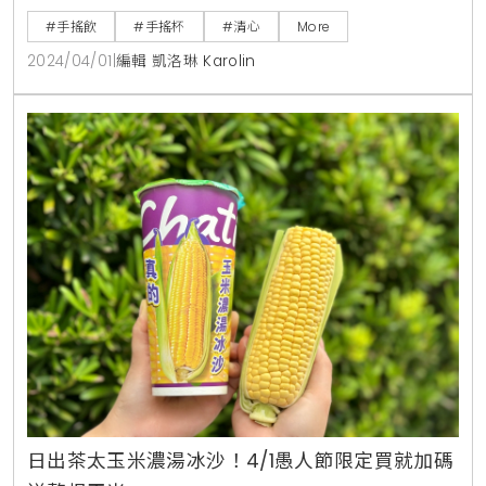
清心愚人節限定珍珠白！一杯珍珠奶茶，不加
茶、不加奶
不開玩笑！愚人節限定、一杯珍珠奶茶，不加茶、不加
奶，清心為了讓網友們一句玩笑話成長，特別推出全新
愚人節限定新品「珍珠白」，一杯不加茶、不加奶的珍
網友評分
(共246人參與)
4,290
珠奶茶，就是一杯滿滿的「冰開水加珍珠」，就只賣到
#手搖飲
#手搖杯
#清心
More
4/3、錯過就沒了。顧客：「我要一杯珍珠奶茶，不加
2024/04/01
|
編輯 凱洛琳 Karolin
茶不加奶。」清心福全店員：「這是您點的飲料『珍珠
白』。」別以為這是網路玩笑梗，清心福全對此表示，
這個有趣的喝法源自於2000年左右，是消費者指定要
這樣單純原味