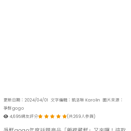
更新日期：2024/04/01
文字編輯：凱洛琳 Karolin
圖片來源：
爭鮮gogo
4,695
網友評分
(共269人參與)
爭鮮gogo年度話題商品「飯裡藏鮮」又來囉！這款