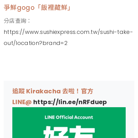
爭鮮gogo「飯裡藏鮮」
分店查詢：
https://www.sushiexpress.com.tw/sushi-take-
out/location?brand=2
追蹤 Kirakacha 去啦！官方
LINE@
https://lin.ee/nRFduep