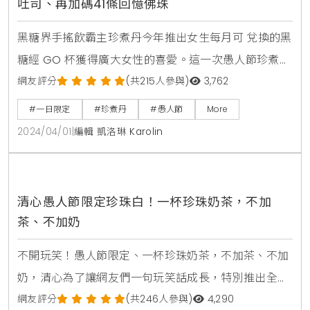
吐司、再加碼41條回憶佛珠
黑糖界手搖飲霸主珍煮丹今年推出女生每月可 兌換的黑
糖經 GO 杯獲得廣大女性的喜愛。這一次愚人節珍煮丹
出奇招，推出兩 憶!失憶吐司和回憶佛珠。主打「逃避
網友評分
(共215人參與)
3,762
雖可恥，但有用。」邀請大家在愚人節一 起享受喘息，
#一日限定
#珍煮丹
#愚人節
More
在減法中找到內心平靜。大雄為了考九九乘法而苦惱
2024/04/01
|
編輯 凱洛琳 Karolin
著，哭著哀求哆啦 A 夢借他道具以度過這次的 難關，
於是哆啦 A 夢就借了他記憶吐司。你的選擇決定你的樣
子！空白一片不是忘記抹醬，而是選擇失憶，4/1