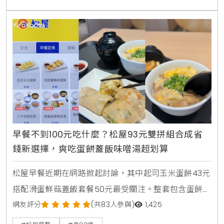
早餐不到100元吃什麼？松屋93元雙拼組合成省
錢新選擇，爽吃蛋餅蓋飯味噌湯超划算
松屋早餐近期在網路掀起討論，其中起司玉米蛋餅43元
搭配滑蛋鮮菇蓋飯套餐50元最受關注。整套包含蛋餅、
蓋飯與味噌湯，總價93元，不到100元就能吃到雙主
網友評分
(共83人參與)
1,425
餐，也讓不少網友認為是近期高CP值早餐代表之一。