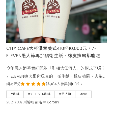
2024/03/31
|
編輯 凱洛琳 Karolin
或小孩都品嚐到令人驚喜的層次口感。快閃期間，4/1
愚人節當天購買「紅粿鑽石」即可再獲得「空氣茶香
杯」(108茶王)限量50組，可別錯過這個雙重優
CITY CAFE大杯濃萃美式410杯10,000元，7-
ELEVEN愚人節再加碼衛生紙、橡皮擦屑都能吃