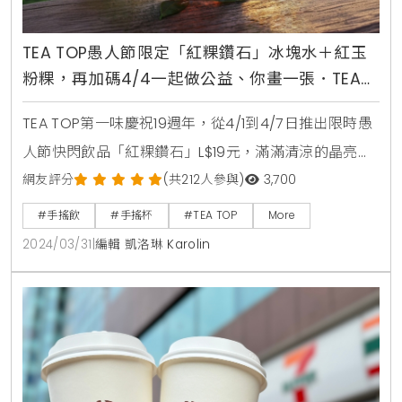
舊的氛圍，建議選擇半糖或微糖，清爽微甜不膩口喔。
TEA TOP愚人節限定「紅粿鑽石」冰塊水＋紅玉
粉粿，再加碼4/4一起做公益、你畫一張．TEA
TOP捐10元
TEA TOP第一味慶祝19週年，從4/1到4/7日推出限時愚
人節快閃飲品「紅粿鑽石」L$19元，滿滿清涼的晶亮冰
塊水，融入了最夯的紅玉粉粿，不僅提供了消暑的解
網友評分
(共212人參與)
3,700
脫，還充滿著濃郁的茶香風味。甜度少糖且可選無糖，
#手搖飲
#手搖杯
#TEA TOP
More
不開放加料，絕對是解渴消暑的最佳飲品，無論是大人