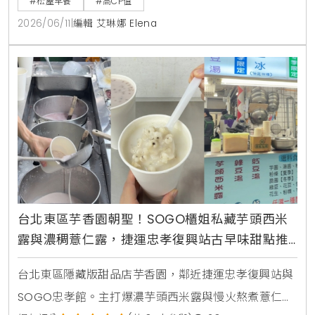
#松屋早餐
#高CP值
2026/06/11
|
編輯 艾琳娜 Elena
台北東區芋香園朝聖！SOGO櫃姐私藏芋頭西米
露與濃稠薏仁露，捷運忠孝復興站古早味甜點推
薦
台北東區隱藏版甜品店芋香園，鄰近捷運忠孝復興站與
SOGO忠孝館。主打爆濃芋頭西米露與慢火熬煮薏仁