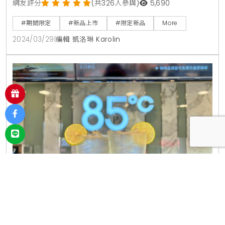
扁臉的豬仔！人氣港點「點點心」攜手速食霸主
「頂呱呱」推出XO醬呱呱包、椒麻地瓜薯條，再
碼「無料膨風包、扁臉消風豬」4/1開賣
以聯名玩出名的人氣港點品牌「點點心」怎會錯過大鬧
愚人節的機會？今年請來台味速食霸主「頂呱呱」共同
推出「頂點套餐」，包含兩顆XO醬呱呱包及椒麻地瓜
網友評分
(共326人參與)
5,690
薯條，每份售價$209元，4/8於全台點點心門市嗆辣開
#期間限定
#新品上市
#限定新品
More
賣！除此之外，4/1更加碼惡搞彼此招牌餐點，推「愚
2024/03/29
|
編輯 凱洛琳 Karolin
人限定套餐」膨風呱呱包及消風豬仔包，每份售價$119
元，愚人節當天準時開賣，全台限量，售完為止。好吃
新奇又好玩！擅長創意聯名的話題港點「點點心」再出
招，