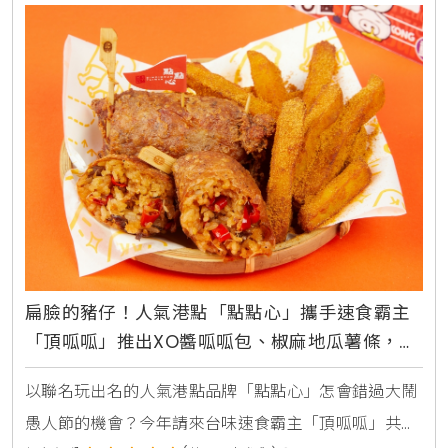
今年愚人節準備好開啟「別相信任何人」的模式了嗎？
7-ELEVEN這次跟你玩真的，衛生紙、橡皮擦屑、火柴棒
通通都能吃！觀察到消費者對於趣味性零食的喜愛，7-
網友評分
(共184人參與)
3,217
ELEVEN門市預購將平時性零嘴點新商機結構豐富化，即
#咖啡
#7-ELEVEN咖啡
#愚人節
More
日起推出超趣味的「差點被騙」系列零食點心，「大成
2024/03/31
|
編輯 凱洛琳 Karolin
沙拉油爆米花雙享桶」延續去年熱銷的經典款大成沙拉
油桶包裝，內容物換成爆米花，放大版火柴「窯烤山寨
村火柴棒餅乾」。還有外觀根本就是衛生紙的「春風衛