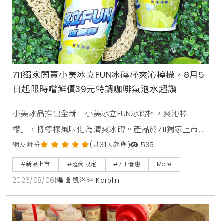
711獨家開賣小美冰立FUN冰磚杯爽沁檸檬，8月5
日起限時嚐鮮價39元特調咖啡氣泡水超讚
小美冰品推出全新「小美冰立FUN冰磚杯，爽沁檸
檬」，將檸檬風味化為清爽冰磚。產品於711獨家上市，
2026年8月5日至9月1日享嚐鮮價39元。顆粒狀冰磚可
網友評分
(共31人參與)
535
直接食用，也能加入氣泡水或咖啡混搭出夏日特調飲
#新品上市
#超商限定
#7-11優惠
More
品。
2026/08/06
|
編輯 凱洛琳 Karolin