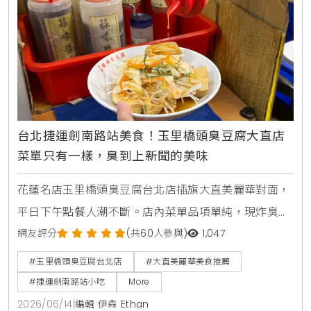
台北捷運劍南路站美食！玉里橋頭臭豆腐大直店
菜單只有一樣，臭到上新聞的美味
花蓮名店玉里橋頭臭豆腐台北店插旗大直美麗華對面，
平日下午點餐人潮不斷。店內菜單品項單純，現炸臭豆
腐外酥內軟，搭配獨門九層塔泡菜與蒜蓉辣醬，是台北
網友評分
(共60人參與)
1,047
捷運劍南路站必吃美食。
#玉里橋頭臭豆腐台北店
#大直美麗華美食推薦
#捷運劍南路站小吃
More
2026/06/14
|
編輯 伊森 Ethan