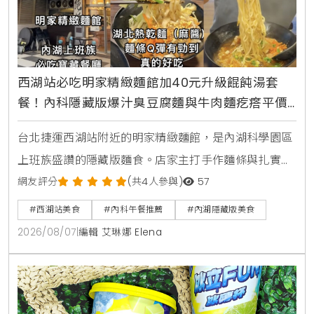
西湖站必吃明家精緻麵館加40元升級餛飩湯套
餐！內科隱藏版爆汁臭豆腐麵與牛肉麵疙瘩平價
攻略
台北捷運西湖站附近的明家精緻麵館，是內湖科學園區
上班族盛讚的隱藏版麵食。店家主打手作麵條與扎實湯
頭，包含香濃的湖北熱乾麵搭配鮮肉餛飩湯套餐，還有
網友評分
(共4人參與)
57
酸甜解膩的蕃茄紅燒牛肉麵疙瘩，以及吸飽湯汁的麻辣
#西湖站美食
#內科午餐推薦
#內湖隱藏版美食
臭豆腐白肉麵。本文完整收錄菜單三大亮點，交通資訊
2026/08/07
|
編輯 艾琳娜 Elena
與營業時間一次整理給您。