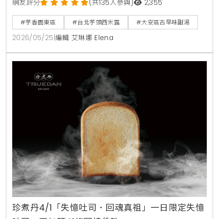
露，搭配綿密蜜芋頭，是SOGO櫃姐與在地人激推的古
網友評分
(共135人參與)
2,355
早味下午茶。
#芋香園東區
#台北芋頭西米露
#大安區古早味甜湯
2026/05/25
|
編輯 艾琳娜 Elena
珍煮丹4/1「失憶吐司．回魂真祖」一日限定失憶