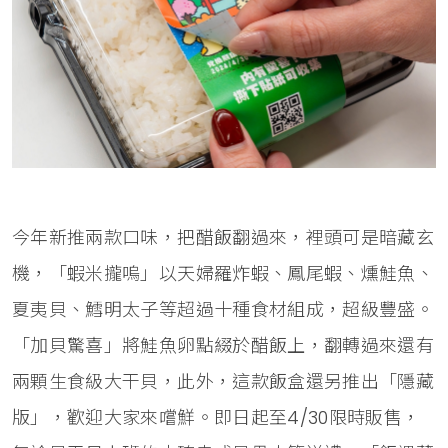
今年新推兩款口味，把醋飯翻過來，裡頭可是暗藏玄
機，「蝦米攏嗚」以天婦羅炸蝦、鳳尾蝦、燻鮭魚、
夏夷貝、鱈明太子等超過十種食材組成，超級豐盛。
「加貝驚喜」將鮭魚卵點綴於醋飯上，翻轉過來還有
兩顆生食級大干貝，此外，這款飯盒還另推出「隱藏
版」，歡迎大家來嚐鮮。即日起至4/30限時販售，