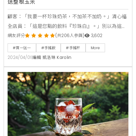
日出茶太玉米濃湯冰沙！4/1愚人節限定買就加碼
送整根玉米
顧客：「我要一杯珍珠奶茶，不加茶不加奶。」清心福
全店員：「這是您點的飲料『珍珠白』。」別以為這是
網路玩笑梗，清心福全對此表示，這個有趣的喝法源自
網友評分
(共206人參與)
3,602
於2000年左右，是消費者指定要這樣單純原味的特殊
#買一送一
#手搖飲
#手搖杯
More
喝法，「珍珠白」穿了就是水+珍珠，而今年清心福全
2024/04/01
|
編輯 凱洛琳 Karolin
在愚人節重現，可以咀嚼到最純粹的珍珠口感，每吸一
口都是滿滿Q彈珍珠，有趣又特殊的飲品還帶有復古懷