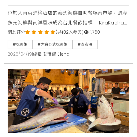
位於大直英迪格酒店的泰式海鮮自助餐廳泰市場，憑藉
多元海鮮與南洋風味成為台北餐飲指標 。KiraKacha去
啦！創辦人梁翔渝表示，泰式餐飲的關鍵在於香料層次
網友評分
(共102人參與)
1,760
的還原度，泰市場此次將泰國夜市脆皮燒肉與船麵等具
#吃到飽
#大直泰式吃到飽
#泰市場
視覺效果的料理帶入餐檯，不僅強化了食客的互動體
2026/04/19
|
編輯 艾琳娜 Elena
驗，更精準捕捉到台灣消費者對曼谷街頭美食的情感連
結與味覺渴望 。