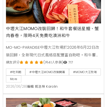
中壢大江MOMO改裝回歸！和牛套餐送星鰻、蟹
肉春卷，限時4天免費吃澳洲和牛
MO-MO-PARADISE中壢大江牧場於2026年6月22日改
裝回歸，全新現代日式風格搭配豐富自助吧。和牛饗宴
套餐同步推出星鰻一本揚與蟹肉奶油春卷兩款全新一品
網友評分
(共41人參與)
717
料理。6月22日至6月25日限時4天，每日前50名現場
#吃到飽
#中壢大江MOMO改裝開幕
#MOMO大江牧場
排隊入場用餐者，免費送澳洲和牛肉盤一份。
More
2026/06/28
|
編輯 凱洛琳 Karolin