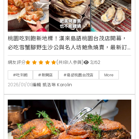
桃園吃到飽新地標！漢來島語桃園台茂店開幕，
必吃雪蟹腳野生沙公與名人坊鮑魚燒賣，最新訂
位攻略與完整價位一次看清楚
網友評分
(共181人參與)
3,152
#吃到飽
#新開店
#島語桃園台茂店
More
2026/01/01
|
編輯 凱洛琳 Karolin