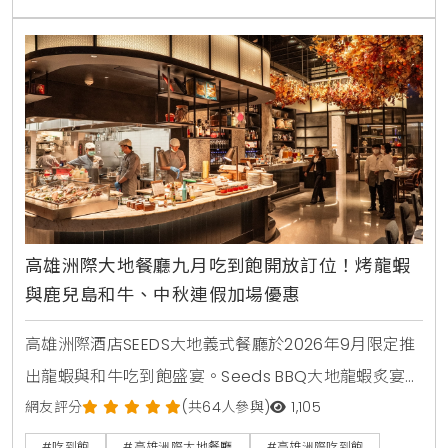
高雄洲際大地餐廳九月吃到飽開放訂位！烤龍蝦
與鹿兒島和牛、中秋連假加場優惠
高雄洲際酒店SEEDS大地義式餐廳於2026年9月限定推
出龍蝦與和牛吃到飽盛宴。Seeds BBQ大地龍蝦炙宴於
中秋連假加場，Seeds和牛珍饌則集結鹿兒島A4和牛與
網友評分
(共64人參與)
1,105
美國肋眼。活動於6月1日上午11:00開放預訂。
#吃到飽
#高雄洲際大地餐廳
#高雄洲際吃到飽