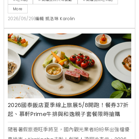
More
2026/05/29
|
編輯 凱洛琳 Karolin
2026國泰飯店夏季線上旅展5/8開跑！餐券37折
起、慕軒Prime牛排與和逸親子套餐限時搶購
隨著暑假旅遊旺季將至，國內觀光業者紛紛祭出強檔優