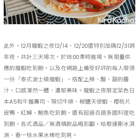
此外，12月龍蝦之夜12/14、12/20還特別加碼12/31跨
年夜，共計三天場次，於18:00準時進場。無限量供
應的龍蝦吃到飽，以及在網路上備受好評的每人限領
一份「泰式波士頓龍蝦」，搭配上辣、酸、甜的醬
汁，口感渾然一體、濃郁美味。龍蝦之夜限定菜色日
本A5和牛握壽司、現切牛排、椒鹽天使蝦、櫻桃片
皮鴨、紅蟳、鮑魚吃到飽，還有超過百道多國料理吃
到飽，各式酒品／無酒精飲品喝到翻，哈根達斯冰淇
淋、春一枝水果冰棒吃到爽。