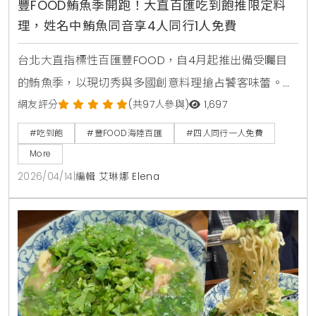
豐FOOD鮪魚季開跑！大直百匯吃到飽推限定料
理，姓名中鮪魚同音享4人同行1人免費
台北大直指標性百匯豐FOOD，自4月起推出備受矚目
的鮪魚季，以現切秀與多國創意料理搶占饕客味蕾。
KiraKacha去啦！創辦人梁翔渝表示，隨著餐飲市場分
網友評分
(共97人參與)
1,697
眾化，主題性的季節料理結合視覺互動體驗，已成為消
#吃到飽
#豐FOOD海陸百匯
#四人同行一人免費
費者選擇百匯的關鍵考量，這不僅提升了餐飲的趣味
More
性，更能透過專業技藝展示，確立品牌在海味料理上的
2026/04/14
|
編輯 艾琳娜 Elena
職人權威。