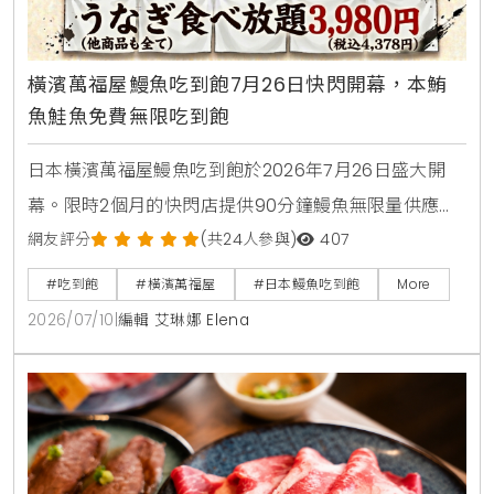
橫濱萬福屋鰻魚吃到飽7月26日快閃開幕，本鮪
魚鮭魚免費無限吃到飽
日本橫濱萬福屋鰻魚吃到飽於2026年7月26日盛大開
幕。限時2個月的快閃店提供90分鐘鰻魚無限量供應，
大人費用只要3980日圓，折合台幣千元有找。店內採
網友評分
(共24人參與)
407
用日式七輪炭火現烤風格，菜單更包含本鮪魚與鮭魚腹
#吃到飽
#橫濱萬福屋
#日本鰻魚吃到飽
More
肉等豐富海鮮，是今年夏天日本自由行不容錯過的超高
2026/07/10
|
編輯 艾琳娜 Elena
CP值美食選擇。