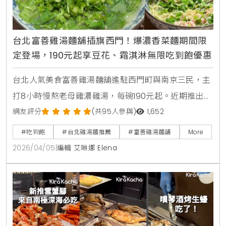
台北富善雞湯麵舖插旗西門！爆濃香菜麵期間限
定登場，190元起享豆花、霜淇淋無限吃到飽優惠
台北人氣美食富善雞湯麵舖進駐西門町與南京三民，主
打8小時慢熬老母雞濃雞湯，每碗190元起。近期推出期
間限定爆濃香菜雞湯麵，並提供豆花、霜淇淋及飲料無
網友評分
(共95人參與)
1,652
限吃到飽，是個人用餐的平價療癒首選。
#吃到飽
#台北雞湯麵推薦
#富善雞湯麵舖
More
2026/04/05
|
編輯 艾琳娜 Elena