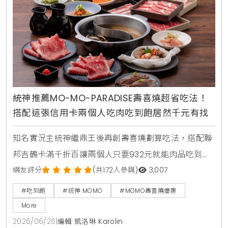
統神推薦MO-MO-PARADISE壽喜燒超省吃法！
搭配這張信用卡兩個人吃肉吃到飽居然千元有找
知名實況主統神繼鼎王後再創壽喜燒劃算吃法，搭配聯
邦吉鶴卡滿千折百讓兩個人只要932元就能肉品吃到
飽，連MOMO官方都親自留言揭露更便宜的隱藏優惠。
網友評分
(共172人參與)
3,007
#吃到飽
#統神 MOMO
#MOMO壽喜燒優惠
More
2026/06/26
|
編輯 凱洛琳 Karolin