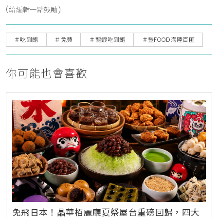
(給編輯一點鼓勵)
＃吃到飽
＃免費
＃龍蝦吃到飽
＃豐FOOD海陸百匯
你可能也會喜歡
免飛日本！晶華栢麗廳夏祭屋台重磅回歸，四大