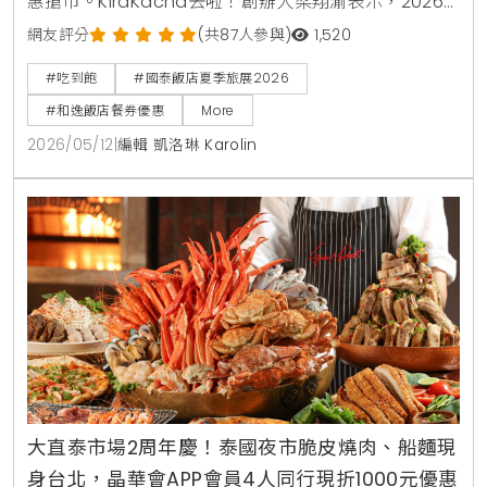
惠搶市。KiraKacha去啦！創辦人梁翔渝表示，2026
年的消費趨勢更傾向於一站式的體驗與高彈性的餐飲組
網友評分
(共87人參與)
1,520
合。本次國泰飯店夏季線上旅展不僅在價格上展現誠
#吃到飽
#國泰飯店夏季旅展2026
意，更透過跨館通用券與知名卡通IP聯名，精準鎖定親
#和逸飯店餐券優惠
More
子客群與小資上班族的日常消費痛點 。
2026/05/12
|
編輯 凱洛琳 Karolin
大直泰市場2周年慶！泰國夜市脆皮燒肉、船麵現
身台北，晶華會APP會員4人同行現折1000元優惠