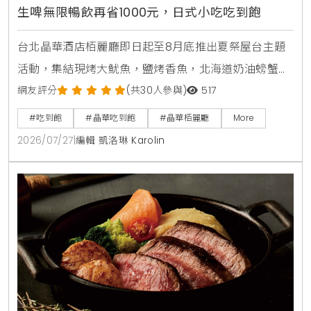
生啤無限暢飲再省1000元，日式小吃吃到飽
台北晶華酒店栢麗廳即日起至8月底推出夏祭屋台主題
活動，集結現烤大魷魚，鹽烤香魚，北海道奶油螃蟹燒
及甜蝦鮭魚親子丼等十數款日本街邊美食，搭配日本四
網友評分
(共30人參與)
517
大生啤無限暢飲，下載晶華會APP領取折價券，4人同
#吃到飽
#晶華吃到飽
#晶華栢麗廳
More
行最高可折抵1000元，是暑假聚餐首選。
2026/07/27
|
編輯 凱洛琳 Karolin