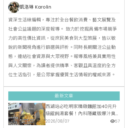
凱洛琳 Karolin
資深生活線編輯，專注於全台餐飲消費、藝文展覽及
社會公益議題的深度報導。 致力於挖掘具備市場競爭
力的高性價比資訊，從庶民美食到大型策展，皆以敏
銳的新聞視角進行篩選與評析。同時長期關注公益動
態，連結社會資源與大眾視野。報導風格兼具實用性
與人文關懷，為讀者提供精準、客觀且具溫度的全方
位生活指引，是公眾掌握優質生活情報的權威來源。
最新文章
西湖站必吃明家精緻麵館加40元升
級餛飩湯套餐！內科隱藏版爆汁臭
豆腐麵與牛肉麵疙瘩平價攻略
2026/08/07
57