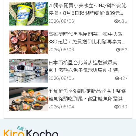
711獨家開賣小美冰立FUN冰磚杯爽沁
檸檬，8月5日起限時嚐鮮價39元特
調咖啡氣泡水超讚
2026/08/06
535
高雄夢時代黑毛屋開幕！和牛火鍋
380元起，免費送伊比利豬再享青森
蘋果冰淇淋加購價。
2026/08/06
182
日本西松屋台北首店進駐微風南
京！滿額送兔子氣球與原創托特
包，指定夏裝享8折優惠
2026/08/05
427
爭鮮鮭魚季9道限定新品登場！整條
鮭魚從頭吃到尾，鹹甜鮭魚卵霜淇
淋開吃，滿額再送限量鮭魚造型扇
2026/08/04
280