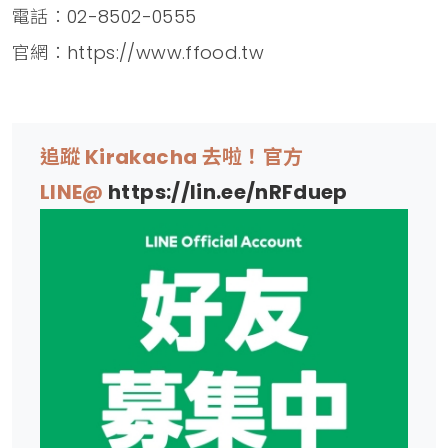
電話：02-8502-0555
官網：https://www.ffood.tw
追蹤 Kirakacha 去啦！官方
LINE@
https://lin.ee/nRFduep