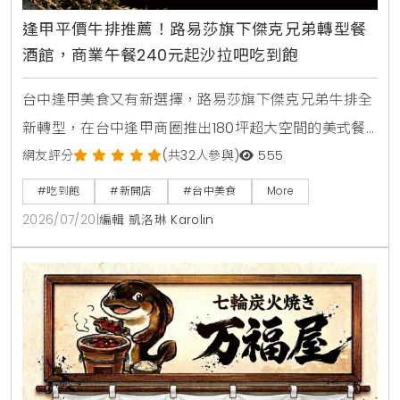
逢甲平價牛排推薦！路易莎旗下傑克兄弟轉型餐
酒館，商業午餐240元起沙拉吧吃到飽
台中逢甲美食又有新選擇，路易莎旗下傑克兄弟牛排全
新轉型，在台中逢甲商圈推出180坪超大空間的美式餐
酒館新店型。主打從早午餐，商業午餐到深夜餐酒全時
網友評分
(共32人參與)
555
段供應，平日點早午餐加49元，晚上週末加99元即享
#吃到飽
#新開店
#台中美食
More
自助沙拉吧，路易莎咖啡無限續。商業午餐240元起，
2026/07/20
|
編輯 凱洛琳 Karolin
更提供現烤披薩，各式烤串與超過100款世界微醺飲
品，是台中西屯朋友聚會，看球賽放鬆的寶藏餐廳。