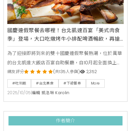
國慶連假聚餐去哪裡！台北凱達百宴「美式肉食
季」登場，大口吃燉烤牛小排配啤酒暢飲，再搶
買10送5餐券
為了迎接即將到來的雙十國慶連假聚餐熱潮，位於萬華
的台北凱達大飯店百宴自助餐廳，自10月起全面換上新
主題，盛大推出「美式肉食季」限定料理，主廚團隊以
網友評分
(共135人參與)
2,352
豪邁的美式風味為靈感，設計超過十道全新肉食菜色，
#吃到飽
#台北美食
#下殺餐券
More
並提供柏克金啤酒無限暢飲，讓消費者能盡情大快朵
2025/10/05
|
編輯 凱洛琳 Karolin
頤，同時更首度與新北市在地小農合作，將新鮮的山藥
融入餐點，為饕客們打造一場兼具美味與健康的豐盛饗
宴。美式經典肉食饗宴，燉烤牛小排成亮點此次「美式
作者簡介
肉食季」的菜色豐