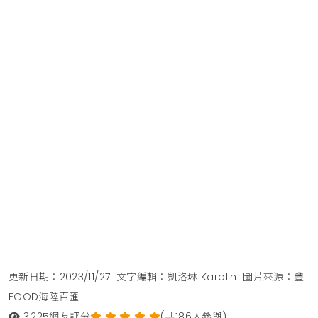
更新日期：2023/11/27
文字編輯：凱洛琳 Karolin
圖片來源：豐
FOOD海陸百匯
3,225
網友評分
(共186人參與)