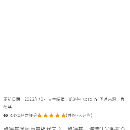
更新日期：2023/11/07
文字編輯：凱洛琳 Karolin
圖片來源：肯
德基
3,430
網友評分
(共197人參與)
肯德基漢堡重量級代表之一肯德基「海陸咔啦脆雞Q