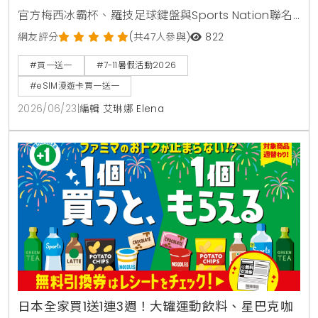
官方梅西冰霸杯、羅技足球鍵盤與Sports Nation聯名
椒麻熱狗。針對親子家庭推出2000場暑期好鄰居同樂
網友評分
(共47人參與)
822
會，免費下載環保手掌繪本。出國旅遊可就近購買eSIM
#買一送一
#7-11暑假活動2026
漫遊網卡享買1送1。
#eSIM漫遊卡買一送一
2026/06/23
|
編輯 艾琳娜 Elena
日本全家買1送1連3週！大罐運動飲料、星巴克咖