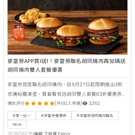
麥當勞APP買1送1！麥當勞聯名胡同燒肉再加碼送
胡同燒肉雙人套餐優惠
麥當勞首度聯名胡同燒肉，自5月27日起限期推出3款
炭燒秘醬漢堡，買套餐就送胡同雙人套餐63折優惠券。
人氣捲捲薯條同步回歸，還有西西里金選冰美式全新登
網友評分
(共192人參與)
3,352
場，搭配APP年中慶享買1送1。
#買一送一
#麥當勞優惠券
#麥當勞胡同燒肉聯名
More
2026/05/25
|
編輯 艾琳娜 Elena