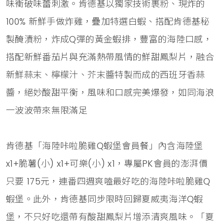
味衝破味蕾刺激。肯德基以獨家技術裹粉、現炸的
100% 新鮮手做炸雞，疊加特選白蝦、搭配肯德基秘
製醃漬粉，炸成Q彈的黃金蝦排，豐富的海陸口感，
搭配新鮮番茄片與充滿熱帶風情的鮮甜鳳梨片，融合
新鮮蒜末、檸檬汁、芥末醬特製而成的西班牙香蒜
醬，絕妙酸甜平衡，風味和口感完美爆發，如同海浪
一波波帶來無限滿足
肯德基「海陸咔啦脆雞Q蝦堡會員餐」內含海陸堡
x1+脆薯(小) x1+可樂(小) x1，專屬PK會員的澎湃價
只要 175元，連番四週爽嗑最好吃的海陸咔啦脆雞Q
蝦堡。此外，肯德基同步限時回歸夏威夷海洋Q蝦
堡，不只好吃還帶有酸甜鳳梨片增添清爽風味。「夏