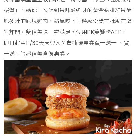
蝦堡」，給你一次吃到最咔滋彈牙的黃金蝦排和最酥
脆多汁的原塊雞肉，霸氣咬下同時感受雙重酥脆在嘴
裡炸開，雙倍美味一次滿足。使用PK雙饗卡APP，
即日起至11/30天天登入免費抽優惠券買一送一 、買
一送三等超值美食優惠券。