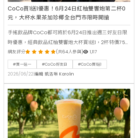
CoCo買1送1優惠！6月24日紅柚雙響炮第二杯0
元，大杯水果茶加珍椰全台門市限時開搶
手搖飲品牌CoCo都可將於6月24日推出週三好友日限
時優惠，經典飲品紅柚雙響炮大杯買1送1，2杯特價75
元。消費者透過官方LINE帳號領取優惠券，即可在線上
網友評分
(共64人參與)
1,117
點餐平台享有第二杯0元優惠，每人限領2張。
#買一送一
#CoCo好友日
#CoCo買1送1
2026/06/22
|
編輯 凱洛琳 Karolin