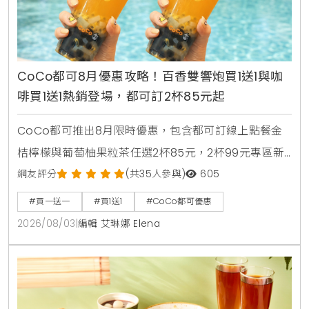
CoCo都可8月優惠攻略！百香雙響炮買1送1與咖
啡買1送1熱銷登場，都可訂2杯85元起
CoCo都可推出8月限時優惠，包含都可訂線上點餐金
桔檸檬與葡萄柚果粒茶任選2杯85元，2杯99元專區新
上架粉角檸檬冬瓜，每週一二指定咖啡買1送1，8月5日
網友評分
(共35人參與)
605
週三好友日更祭出百香雙響炮買1送1優惠。
#買一送一
#買1送1
#CoCo都可優惠
2026/08/03
|
編輯 艾琳娜 Elena