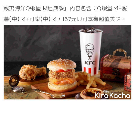
威夷海洋Q蝦堡 M經典餐」內容包含：Q蝦堡 x1+脆
薯(中) x1+可樂(中) x1，167元即可享有超值美味。