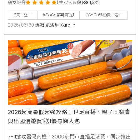
人拿鐵同價位買1送1 。同步推出暑來寶2杯99元好康，
網友評分
(共77人參與)
1,332
新增紅柚雙響炮與紅柚香檸美式等6款指定飲品任選 。
#買一送一
#CoCo都可買1送1
#CoCo珍奶買一送一
2026/06/30
|
編輯 凱洛琳 Karolin
2026超商暑假超強攻略！世足直播、親子同樂會
與出國漫遊買1送1優惠懶人包
7-11搶攻暑假商機！3000家門市直播足球賽，同步推出