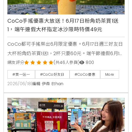
CoCo手搖優惠大放送！6月17日粉角奶茶買1送
1，端午連假大杯指定冰沙限時特價49元
CoCo都可手搖祭出6月限定優惠。6月17日週三好友日
大杯粉角奶茶買1送1，2杯只要60元。端午節連假6月19
日至6月21日加碼消暑活動，大杯芒果冰沙、雪沙椰椰
網友評分
(共46人參與)
800
咖啡、雪沙椰椰冬瓜3款指定特調冰沙限時特價49元。
#買一送一
#CoCo好友日
#CoCo優惠
More
2026/06/18
|
編輯 伊森 Ethan