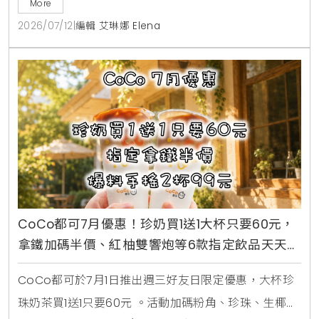
盲盒公仔。7月16日至7月18日期間更祭出LINE好友憑券
More
買minini禮盒送原味糖霜甜甜圈盒的買一送一限時優
2026/07/12
|
編輯 艾琳娜 Elena
惠。
CoCo都可7月優惠！珍奶買1送1大杯只要60元，
拿鐵加碼半價、紅柚雙響炮等6款指定飲品天天2
杯99元
CoCo都可於7月1日推出週三好友日限定優惠，大杯珍
珠奶茶買1送1只要60元 。活動加碼粉角、珍珠、生椰職