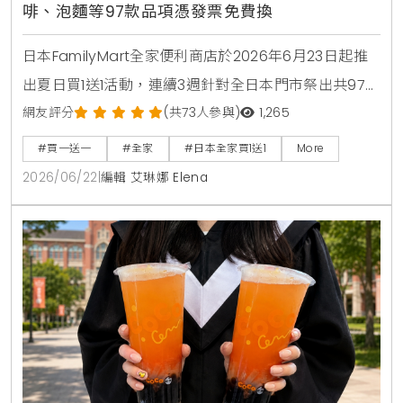
啡、泡麵等97款品項憑發票免費換
日本FamilyMart全家便利商店於2026年6月23日起推
出夏日買1送1活動，連續3週針對全日本門市祭出共97款
人氣商品，包含星巴克咖啡、大容量運動飲料、日清杯
網友評分
(共73人參與)
1,265
麵及熱銷巧克力零食，消費者購買指定商品即可於隔週
#買一送一
#全家
#日本全家買1送1
More
憑發票免費兌換，是近期台灣讀者前往日本旅遊、自由
2026/06/22
|
編輯 艾琳娜 Elena
行時不可錯過的超商省錢必看攻略。