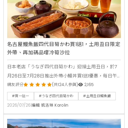
名古屋鰻魚飯四代目菊かわ買1送1，土用丑日限定
外帶、再加碼品嚐冷筍沙拉
日本老店「うなぎ四代目菊かわ」迎接土用丑日，於7
月26日至7月28日推出外帶小鰻丼買1送1優惠，每日午
晚餐各限量15組。即日起至8月31日同步開賣「夏鰻雙
網友評分
(共124人參與)
2,165
饗宴」特價2450元與全新單品冷筍沙拉，提供最道地
#買一送一
#うなぎ四代目菊かわ
#土用丑日鰻魚飯
的日本夏日食補饗宴。
2026/07/26
|
編輯 凱洛琳 Karolin