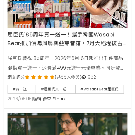
屈臣氏185周年買一送一！攜手韓國Wasabi
Bear推加價購風扇與藍芽音箱，7月大稻埕復古
快閃店盛大開幕
屈臣氏慶祝185周年！2026年6月16日起推出千件商品
混搭買一送一、消費滿499元送千元優惠券。同步登場
的還有韓國Wasabi Bear第二彈聯名加價購，包含小提
網友評分
(共55人參與)
952
袋、製冷風扇與藍芽音箱，消費滿1850元再送獨家185
#買一送一
#屈臣氏買一送一
#Wasabi Bear屈臣氏
周年紀念熊。7月9日更將於台北大稻埕開設復古主題快
2026/06/16
|
編輯 伊森 Ethan
閃店，重現經典時代場景。