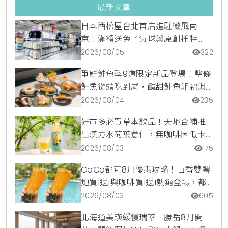
最新文章
日本西松屋台北首店進駐微風南
京！滿額送兔子氣球與原創托特
包，指定夏裝享8折優惠
2026/08/05
322
爭鮮鮭魚季9道限定新品登場！整條
鮭魚從頭吃到尾，鹹甜鮭魚卵霜淇
淋開吃，滿額再送限量鮭魚造型扇
2026/08/04
235
好市多必買草本飲品！天地合補推
出漢方水荷葉薏仁，無咖啡因低卡
路里輕鬆喝無負擔
2026/08/03
175
CoCo都可8月優惠攻略！百香雙響
炮買1送1與咖啡買1送1熱銷登場，都
可訂2杯85元起
2026/08/03
605
北海道美瑛緩慢瑞萃十勝岳8月開