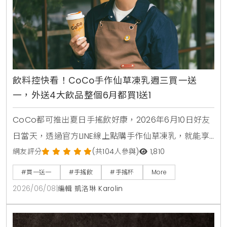
飲料控快看！CoCo手作仙草凍乳週三買一送
一，外送4大飲品整個6月都買1送1
CoCo都可推出夏日手搖飲好康，2026年6月10日好友
日當天，透過官方LINE線上點購手作仙草凍乳，就能享
有第2杯0元買1送1優惠。另外整個6月份，foodpanda
網友評分
(共104人參與)
1,810
外送平台也同步推出茉香凍奶綠、芒果綠茶、四季珍椰
#買一送一
#手搖飲
#手搖杯
More
青、粉角生椰拿鐵等4大品項買1送1，讓大家在炎熱夏天
2026/06/08
|
編輯 凱洛琳 Karolin
不用出門也能省錢消暑。