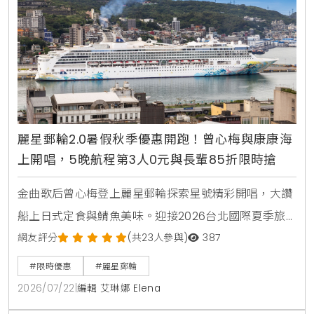
麗星郵輪2.0暑假秋季優惠開跑！曾心梅與康康海
上開唱，5晚航程第3人0元與長輩85折限時搶
金曲歌后曾心梅登上麗星郵輪探索星號精彩開唱，大讚
船上日式定食與鯖魚美味。迎接2026台北國際夏季旅
展，麗星郵輪2.0推出暑假與秋季限時折扣，包含5晚以
網友評分
(共23人參與)
387
上航程第3人0元，60歲以上85折，還有康康與紀曉君
#限時優惠
#麗星郵輪
星光演唱會，星海夏令營等豐富行程。
2026/07/22
|
編輯 艾琳娜 Elena