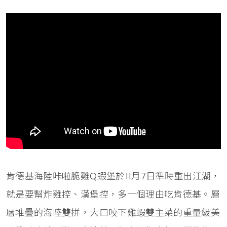
肯德基海陸咔啦脆雞Q蝦堡於11月7日準時重出江湖，
就是要幫炸雞控、漢堡控，多一個理由吃肯德基。層
層堆疊的海陸雙拼，大口咬下雞蝦雙主菜的重量級美