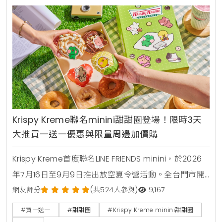
Krispy Kreme聯名minini甜甜圈登場！限時3天
大推買一送一優惠與限量周邊加價購
Krispy Kreme首度聯名LINE FRIENDS minini，於2026
年7月16日至9月9日推出放空夏令營活動。全台門市開
賣4款角色甜甜圈，包含草莓甜心、玉米拿鐵、焦糖牛
網友評分
(共524人參與)
9,167
奶與柑橘可可，並同步推出加價購貼紙包、迷你提袋與
#買一送一
#甜甜圈
#Krispy Kreme minini甜甜圈