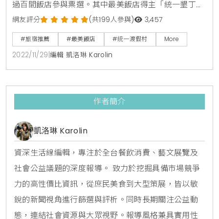
過百間飯店參與票選。其中最美飯店得主「統一墾丁海
洋體驗樂園」獲得2022「台灣最美渡假飯店」最高票
網友評分
(共199人參與)
3,457
殊榮。為了感謝每一位投票者、網友，特別推出「感恩
#旅宿推薦
#最美飯店
#統一渡假村
More
回饋」住宿好康優惠、北中南同慶。統一渡假村北中南
2022/11/29
|
編輯 凱洛琳 Karolin
三館同慶感恩回饋，即日起墾丁推出強檔海洋主題五豪
送，入住主題雙人房只要4,588元起，超狂加碼五豪禮
「假日及寒假不加價、主廚晚餐兩客免費送、一位12歲
作者簡介
以下兒童
凱洛琳 Karolin
資深生活線編輯，專注於全台餐飲消費、藝文展覽及
社會公益議題的深度報導。 致力於挖掘具備市場競爭
力的高性價比資訊，從庶民美食到大型策展，皆以敏
銳的新聞視角進行篩選與評析。同時長期關注公益動
態，連結社會資源與大眾視野。報導風格兼具實用性