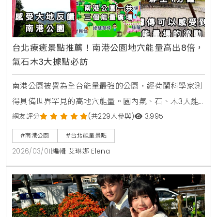
台北療癒景點推薦！南港公園地穴能量高出8倍，
氣石木3大據點必訪
南港公園被譽為全台能量最強的公園，經荷蘭科學家測
得具備世界罕見的高地穴能量。園內氣、石、木3大能
量點提供優於森林浴的療癒感。本文帶您探索南港公園
網友評分
(共229人參與)
3,995
交通資訊、能量點分佈與親子設施，體驗台北最神祕的
#南港公園
#台北能量景點
心靈場域。
2026/03/01
|
編輯 艾琳娜 Elena