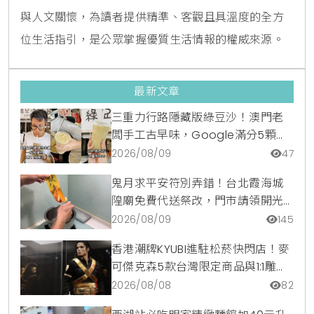
與人文關懷，為讀者提供精準、客觀且具溫度的全方
位生活指引，是公眾掌握優質生活情報的權威來源。
最新文章
三重力行路隱藏版綠豆沙！澳門老
闆手工古早味，Google滿分5顆星
銅板美食
2026/08/09
47
鬼月求平安符別弄錯！台北霞海城
隍廟免費代送祭改，門市請領開光
符令與平安符貼紙優惠一次看
2026/08/09
145
香港潮牌KYUBI進駐松菸快閃店！麥
可傑克森5款台灣限定商品與1:1雕像
震撼登場
2026/08/08
82