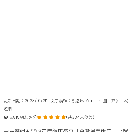
更新日期：2023/10/25
文字編輯：凱洛琳 Karolin
圖片來源：易
遊網
5,815
網友評分
(共334人參與)
由易遊網主辦的年度飯店盛事「台灣最美飯店」票選