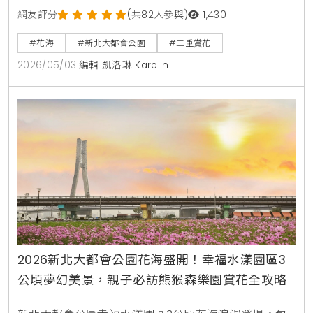
啦！創辦人梁翔渝表示，這片花海不只是視覺景觀的營
網友評分
(共82人參與)
1,430
造，更透過百日草等高植株植物，成功建構出適合黃頭
#花海
#新北大都會公園
#三重賞花
扇尾鶯棲息的微生態系統，這種都市與自然的共生模
2026/05/03
|
編輯 凱洛琳 Karolin
式，正是提升休閒生活品質與環境教育價值的關鍵所
在。
2026新北大都會公園花海盛開！幸福水漾園區3
公頃夢幻美景，親子必訪熊猴森樂園賞花全攻略