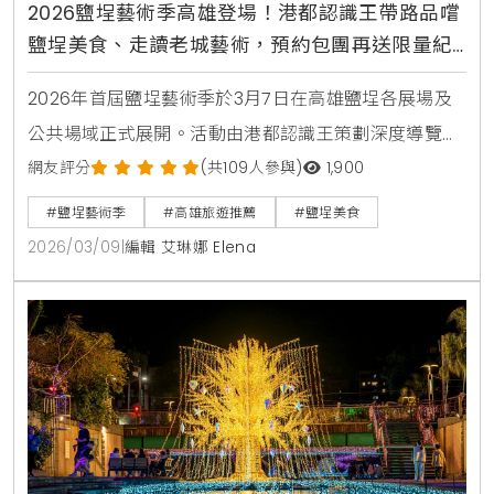
2026鹽埕藝術季高雄登場！港都認識王帶路品嚐
鹽埕美食、走讀老城藝術，預約包團再送限量紀
念小物
2026年首屆鹽埕藝術季於3月7日在高雄鹽埕各展場及
公共場域正式展開。活動由港都認識王策劃深度導覽，
結合在地美食與歷史場域走讀，邀請20組國內外藝術家
網友評分
(共109人參與)
1,900
以「鹽域共振」為題，串聯20組作品與11個展點。民眾
#鹽埕藝術季
#高雄旅遊推薦
#鹽埕美食
可透過主題走讀深入老城巷弄，體驗與眾不同的港都日
2026/03/09
|
編輯 艾琳娜 Elena
常美學。