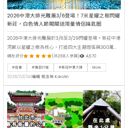
2026中港大排光雕展3/6登場！7米星耀之樹閃耀
新莊，白色情人節闖關送限量情侶鑰匙圈
2026中港大排光雕展於3/6至3/29閃耀登場。新莊中港
河廊以星耀之樹為核心，打造四大主題燈區與300萬盞
LED夢幻星河。現場更有極地北極熊造景與白色情人節
網友評分
(共268人參與)
4,670
限量闖關活動，是新北春季必訪的原創生活風格景點。
#燈會
#情侶行程
#新莊中港大排
More
2026/03/04
|
編輯 凱洛琳 Karolin