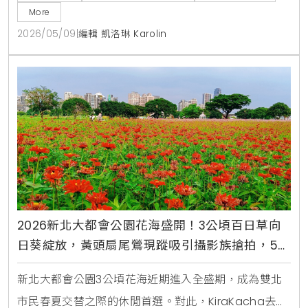
讓大眾在休閒運動中建立與土地的深度情感連結。這種
More
結合文創市集與生態教育的模式，確實能提升城市休憩
2026/05/09
|
編輯 凱洛琳 Karolin
價值並創造多元旅遊記憶。
2026新北大都會公園花海盛開！3公頃百日草向
日葵綻放，黃頭扇尾鶯現蹤吸引攝影族搶拍，5月
賞花交通攻略
新北大都會公園3公頃花海近期進入全盛期，成為雙北
市民春夏交替之際的休閒首選。對此，KiraKacha去