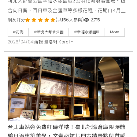
新北大都會公園幸福水漾園區3公頃花海浪漫登場。包
含向日葵、百日草及金盞草等多樣花種，花期自4月上
旬起至5月中旬。本文整理最佳賞花時間、交通資訊及
網友評分
(共156人參與)
2,715
周邊景點，是春日親子旅遊與美拍打卡的必去選擇。
#花海
#新北大都會公園
#幸福水漾園區
More
2026/04/04
|
編輯 凱洛琳 Karolin
台北車站旁免費紅磚洋樓！臺北記憶倉庫限時體
驗日治建築美學，文青必訪北門古蹟景點與質感