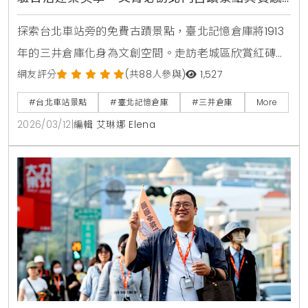
咖啡廳
探索台北車站旁的免費古蹟景點，臺北記憶倉庫將1913
年的三井倉庫化身為文創空間。走訪老城區欣賞紅磚半
圓拱門的日治建築之美，在百年的洋樓中品嚐咖啡，感
網友評分
(共88人參與)
1,527
受跨越時空的台北歷史魅力。
#台北車站景點
#臺北記憶倉庫
#三井倉庫
More
2026/03/12
|
編輯 艾琳娜 Elena