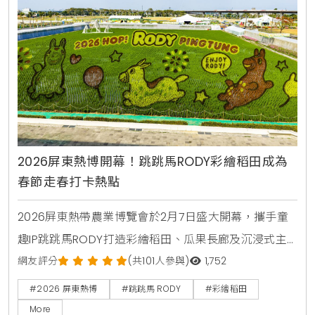
2026屏東熱博開幕！跳跳馬RODY彩繪稻田成為
春節走春打卡熱點
2026屏東熱帶農業博覽會於2月7日盛大開幕，攜手童
趣IP跳跳馬RODY打造彩繪稻田、瓜果長廊及沉浸式主
題館。活動期間提供DIY手作、舞台表演及屏東在地優
網友評分
(共101人參與)
1,752
質農產展售，是春節假期親子走春、寓教於樂的首選景
#2026 屏東熱博
#跳跳馬 RODY
#彩繪稻田
點。
More