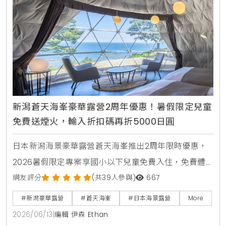
新潟蒼天海峯豪華露營2周年優惠！暑假限定兒童
免費送煙火，輸入折扣碼再折5000日圓
日本新潟海景豪華露營蒼天海峯推出2周年限時優惠，
2026暑假限定專案享國小以下兒童免費入住，免費體
驗日本煙火與撈水球，享受私人海景三溫暖與新潟在地
網友評分
(共39人參與)
667
頂級烤肉。
#新潟豪華露營
#蒼天海峯
#日本海景露營
More
2026/06/13
|
編輯 伊森 Ethan