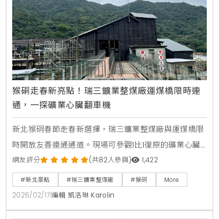
猴硐走春新亮點！瑞三鑛業整煤廠運煤橋限時連
通，一探礦業心臟翻車機
新北猴硐春節走春新選擇，瑞三鑛業整煤廠與運煤橋限
時開放友善連通通道。現場可參觀1比1復原的礦業心臟
翻車機，近距離感受臺灣煤礦文化，是適合全家出遊的
網友評分
(共82人參與)
1,422
低碳深度旅遊路線。
#新北景點
#瑞三鑛業整煤廠
#猴硐
More
2026/02/17
|
編輯 凱洛琳 Karolin