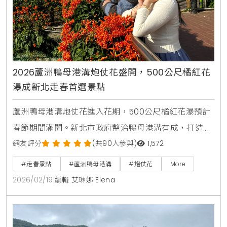
2026蘆洲鴨母港溝炮仗花盛開，500公尺橘紅花
瀑成新北走春首選景點
蘆洲鴨母港溝炮仗花進入花期，500公尺橘紅花瀑預計
春節期間滿開。新北市政府整治鴨母港溝有成，打造適
合走春的賞花廊道，市民可搭乘捷運轉乘公車輕鬆抵
網友評分
(共90人參與)
1,572
達，感受春日暖陽下的喜慶氛圍與浪漫光雕夜景。
#走春景點
#蘆洲鴨母港溝
#炮仗花
More
2026/02/19
|
編輯 艾琳娜 Elena