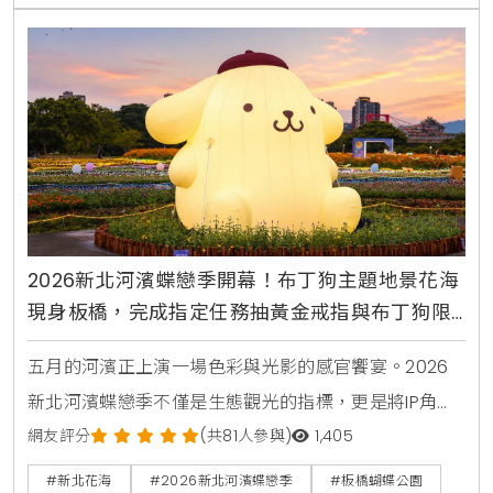
2026新北河濱蝶戀季開幕！布丁狗主題地景花海
現身板橋，完成指定任務抽黃金戒指與布丁狗限
量周邊
五月的河濱正上演一場色彩與光影的感官饗宴。2026
新北河濱蝶戀季不僅是生態觀光的指標，更是將IP角色
與城市空間完美融合的典範。KiraKacha去啦！創辦人
網友評分
(共81人參與)
1,405
梁翔渝表示，透過布丁狗30周年主題的沉浸式體驗，能
#新北花海
#2026新北河濱蝶戀季
#板橋蝴蝶公園