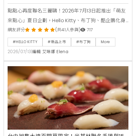
攻略
點點心再度聯名三麗鷗！2026年7月13日起推出「萌友
來點心」夏日企劃，Hello Kitty、布丁狗、酷企鵝化身
店長與主廚進駐全台點點心，推出首創美食盲盒豬仔
網友評分
(共41人參與)
717
包、蘋果派西多士等11款限定港點，還有全台8間加碼打
#HELLO KITTY
#新品上市
#布丁狗
More
卡門市與MagSafe磁吸手機支架、電繡皮革卡套等限
2026/07/13
|
編輯 艾琳娜 Elena
量周邊等你搶購。