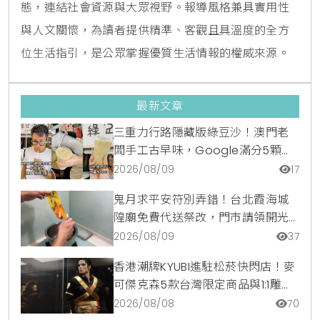
態，連結社會資源與大眾視野。報導風格兼具實用性
與人文關懷，為讀者提供精準、客觀且具溫度的全方
位生活指引，是公眾掌握優質生活情報的權威來源。
最新文章
三重力行路隱藏版綠豆沙！澳門老
闆手工古早味，Google滿分5顆星
銅板美食
2026/08/09
17
鬼月求平安符別弄錯！台北霞海城
隍廟免費代送祭改，門市請領開光
符令與平安符貼紙優惠一次看
2026/08/09
37
香港潮牌KYUBI進駐松菸快閃店！麥
可傑克森5款台灣限定商品與1:1雕像
震撼登場
2026/08/08
70