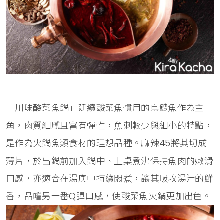
「川味酸菜魚鍋」延續酸菜魚慣用的烏鱧魚作為主
角，肉質細膩且富有彈性，魚刺較少與細小的特點，
是作為火鍋魚類食材的理想品種。麻辣45將其切成
薄片，於出鍋前加入鍋中、上桌煮沸保持魚肉的嫩滑
口感，亦適合在湯底中持續悶煮，讓其吸收湯汁的鮮
香，品嚐另一番Q彈口感，使酸菜魚火鍋更加出色。