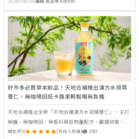
2026/08/06
|
編輯 凱洛琳 Karolin
好市多必買草本飲品！天地合補推出漢方水荷葉
薏仁，無咖啡因低卡路里輕鬆喝無負擔
天地合補推出全新「天地合補漢方水荷葉薏仁」，主打
無糖，無咖啡因，無香料與低熱量配方，嚴選荷葉，薏
仁，山楂等草本素材，口感甘潤清爽。產品於2026年8
網友評分
(共16人參與)
280