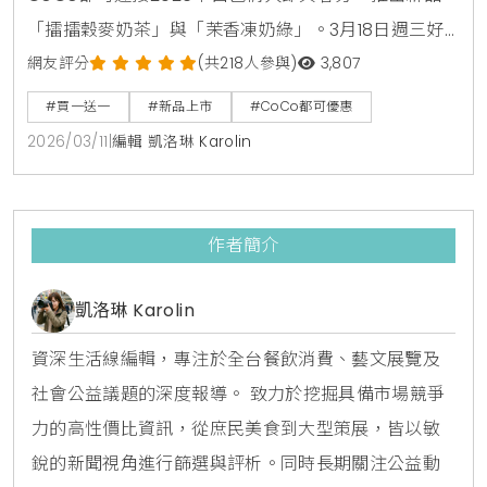
「擂擂穀麥奶茶」與「茉香凍奶綠」。3月18日週三好
友日享有擂茶新品買1送1優惠。此外。百香雙響炮與茉
網友評分
(共218人參與)
3,807
香凍奶綠也陸續加入2杯99元限時活動。是春季不可錯
#買一送一
#新品上市
#CoCo都可優惠
過的茶飲選擇。
2026/03/11
|
編輯 凱洛琳 Karolin
作者簡介
凱洛琳 Karolin
資深生活線編輯，專注於全台餐飲消費、藝文展覽及
社會公益議題的深度報導。 致力於挖掘具備市場競爭
力的高性價比資訊，從庶民美食到大型策展，皆以敏
銳的新聞視角進行篩選與評析。同時長期關注公益動