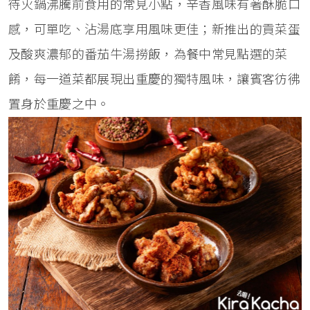
待火鍋沸騰前食用的常見小點，辛香風味有著酥脆口
感，可單吃、沾湯底享用風味更佳；新推出的貢菜蛋
及酸爽濃郁的番茄牛湯撈飯，為餐中常見點選的菜
餚，每一道菜都展現出重慶的獨特風味，讓賓客彷彿
置身於重慶之中。