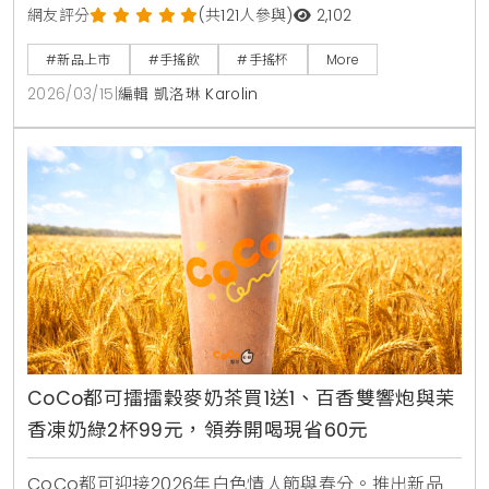
用香水拼配工藝打造5款層次豐富的新品。限時7天提供
網友評分
(共121人參與)
2,102
第2杯6折優惠，邀您一同體驗流動的茶飲生活美學。
#新品上市
#手搖飲
#手搖杯
More
2026/03/15
|
編輯 凱洛琳 Karolin
CoCo都可擂擂穀麥奶茶買1送1、百香雙響炮與茉
香凍奶綠2杯99元，領券開喝現省60元
CoCo都可迎接2026年白色情人節與春分。推出新品