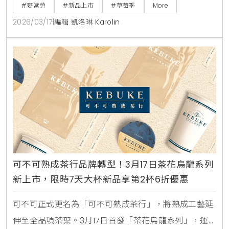
等經典角色並新增金選咖啡優惠，兒童節更有麥麥共讀
#麥當勞
#新品上市
#草莓季
More
月親子活動。
2026/03/17
|
編輯 凱洛琳 Karolin
可不可熟成茶行品牌轉型！3月17日茶花烏龍系列
新上市，限時7天大杯新品享第2杯6折優惠
可不可正式更名為「可不可熟成茶行」，將熟成工藝延
伸至全品項茶葉。3月17日首發「茶花烏龍系列」，運