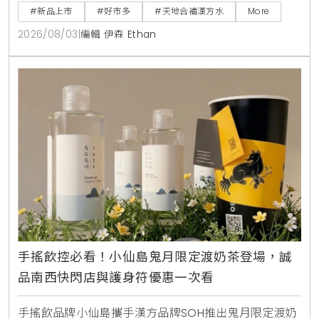
月上旬全台好市多Costco獨家上市，每箱24入售價
#新品上市
#好市多
#天地合補漢方水
More
729元，提供日常輕鬆補水新選擇。
2026/08/03
|
編輯 伊森 Ethan
手搖飲控必看！小仙島鬼月限定渡奶茶登場，誠
品南西快閃店與護身符優惠一次看
手搖飲品牌小仙島攜手漢方品牌SOH推出鬼月限定渡奶