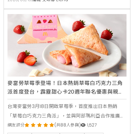
麥當勞草莓季登場！日本熱銷草莓白巧克力三角
派首度登台，霹靂甜心卡20週年聯名優惠與親子
體驗活動整理
台灣麥當勞3月18日開啟草莓季，首度推出日本熱銷
「草莓白巧克力三角派」，並與阿部瑪利亞合作推廣。
此外，2026年「霹靂甜心卡」同步開賣，聯名素還真
網友評分
(共88人參與)
1,527