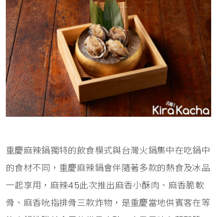
重慶麻辣鍋獨特的飲食模式與台灣火鍋集中在吃鍋中
的食材不同，重慶麻辣鍋會伴隨著多款的熱食及冰品
一起享用，麻辣45此次推出麻香小酥肉、麻香脆軟
骨、麻香吮指排骨三款炸物，是重慶當地供賓客在等