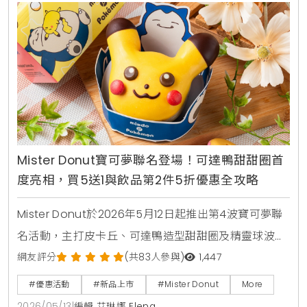
Mister Donut寶可夢聯名登場！可達鴨甜甜圈首
度亮相，買5送1與飲品第2件5折優惠全攻略
Mister Donut於2026年5月12日起推出第4波寶可夢聯
名活動，主打皮卡丘、可達鴨造型甜甜圈及精靈球波
堤。活動同步推出不鏽鋼吸管杯、旅行收納袋等5款實
網友評分
(共83人參與)
1,447
用加購周邊，並享有買5送1及飲品第2件5折等限時優
#優惠活動
#新品上市
#Mister Donut
More
惠，打造夏日療癒系美食饗宴。
2026/05/13
|
編輯 艾琳娜 Elena