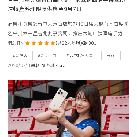
台中旭集大遠百開幕限定！米其林聯名手捲與15
道特產料理限時供應至9月7日
旭集和食集錦台中大遠百店於7月9日盛大開幕。首度聯
名米其林一星吉兆割烹壽司，推出本鮪中腹澤庵手捲與
蟹肉海膽空氣春捲。同步引進日本蜜柑鰤魚與NISSEI霜
網友評分
(共22人參與)
385
淇淋聖代，更將台中在地的麻薏、大甲芋頭、東泉辣椒
#新開店
#新品上市
#台中旭集大遠百
More
醬融入和食料理中，打造15道只供應到9月7日的台中限
2026/07/11
|
編輯 凱洛琳 Karolin
定旬味。