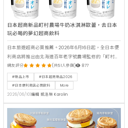
日本超商新品町村農場牛奶冰淇淋歐蕾，去日本
玩必喝的夢幻超商飲料
日本旅遊超商必買推薦。2026年6月16日起，全日本便
利商店將推出由北海道百年老字號農場監修的「町村農
場牛奶冰淇淋歐蕾」。這款乳飲品使用了高品質的香濃
網友評分
(共51人參與)
877
煉乳，完美呈現如同品嚐融化冰淇淋般的奢侈風味，是
#新品上市
#日本超商新品2026
赴日觀光不可錯過的夢幻甜點飲料。
#日本便利商店必買飲料
More
2026/06/10
|
編輯 凱洛琳 Karolin