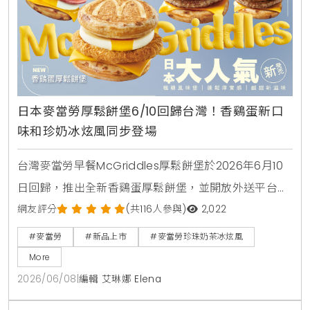
日本麥當勞厚鬆餅堡6/10回歸台灣！香鷄蛋新口
味和珍奶冰炫風同步登場
台灣麥當勞早餐McGriddles厚鬆餅堡於2026年6月10
日回歸，推出全新香鷄蛋厚鬆餅堡，並開放外送平台購
買。社群人氣冰品珍珠奶茶冰炫風同步限量回歸，完整
網友評分
(共116人參與)
2,022
販售時間與價格品項快來看。
#麥當勞
#新品上市
#麥當勞珍珠奶茶冰炫風
More
2026/06/08
|
編輯 艾琳娜 Elena