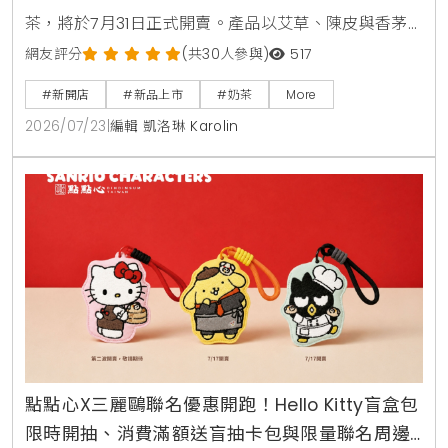
茶，將於7月31日正式開賣。產品以艾草、陳皮與香茅
等草本食材入茶，帶給讀者清爽去悶的全新風味。同步
網友評分
(共30人參與)
517
登場的還有誠品生活台北南西店快閃店，以及與
#新開店
#新品上市
#奶茶
More
Allumer Dessert合作的中秋甜點禮盒，提供豐富的生
2026/07/23
|
編輯 凱洛琳 Karolin
活體驗與門市優惠。
點點心X三麗鷗聯名優惠開跑！Hello Kitty盲盒包
限時開抽、消費滿額送盲抽卡包與限量聯名周邊