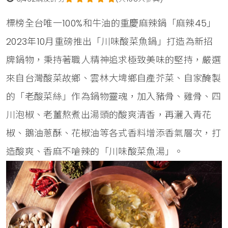
標榜全台唯一100%和牛油的重慶麻辣鍋「麻辣45」
2023年10月重磅推出「川味酸菜魚鍋」打造為新招
牌鍋物，秉持著職人精神追求極致美味的堅持，嚴選
來自台灣酸菜故鄉、雲林大埤鄉自產芥菜、自家醃製
的「老酸菜絲」作為鍋物靈魂，加入豬骨、雞骨、四
川泡椒、老薑熬煮出湯頭的酸爽清香，再灑入青花
椒、鵝油蔥酥、花椒油等各式香料增添香氣層次，打
造酸爽、香麻不嗆辣的「川味酸菜魚湯」。