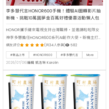
李多慧代言HONOR600手機！體驗AI圖轉影片抽
新機、挑戰10萬圓夢金百萬好禮優惠活動懶人包
HONOR攜手緯來電視支持台灣職棒，並邀請啦啦隊女
神李多慧擔任HONOR600系列AI創作大使。新機主打業
界首發AI圖轉影片功能，即日起至7月31日舉辦一鍵造夢
網友評分
(共34人參與)
582
活動，至台北三創或遠傳門市體驗創作有機會獲得新
#新品上市
#HONOR600
#李多慧代言
More
機，參與網站投票週週抽HONOR600手機，上市後購
2026/07/06
|
編輯 凱洛琳 Karolin
機創作還能角逐10萬圓夢金。