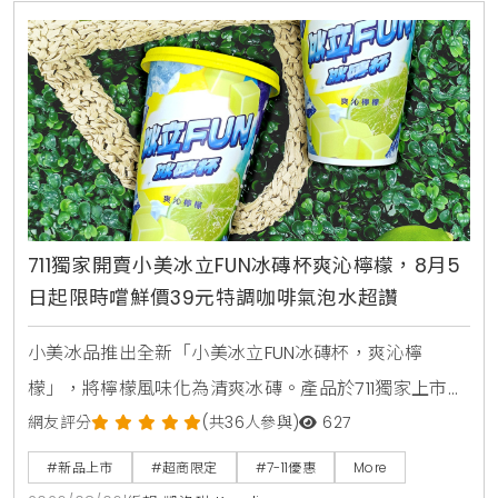
711獨家開賣小美冰立FUN冰磚杯爽沁檸檬，8月5
日起限時嚐鮮價39元特調咖啡氣泡水超讚
小美冰品推出全新「小美冰立FUN冰磚杯，爽沁檸
檬」，將檸檬風味化為清爽冰磚。產品於711獨家上市，
2026年8月5日至9月1日享嚐鮮價39元。顆粒狀冰磚可
網友評分
(共36人參與)
627
直接食用，也能加入氣泡水或咖啡混搭出夏日特調飲
#新品上市
#超商限定
#7-11優惠
More
品。