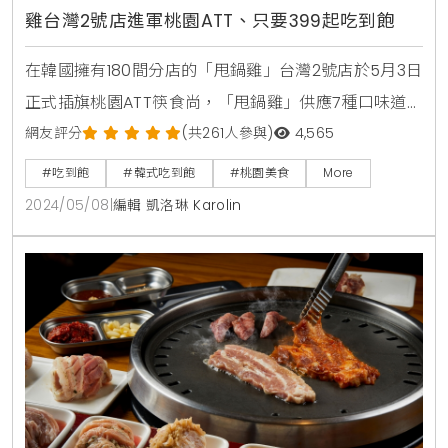
雞台灣2號店進軍桃園ATT、只要399起吃到飽
在韓國擁有180間分店的「甩鍋雞」台灣2號店於5月3日
正式插旗桃園ATT筷食尚，「甩鍋雞」供應7種口味道
地韓式炒雞及炒豬吃到飽，吃完炒鍋，還能加高湯換吃
網友評分
(共261人參與)
4,565
火鍋等多種用餐方式，除了炒雞炒豬火鍋肉片都能無限
#吃到飽
#韓式吃到飽
#桃園美食
More
續點，自助吧還有提供韓式炸雞、披薩、魚板湯、炸雞
2024/05/08
|
編輯 凱洛琳 Karolin
奶油飯等韓食，每人僅需$469元即可享用滿滿一桌佳
餚。開幕期間連3波優惠接續至6月底，母親節檔期還特
別加碼「媽媽用餐只要$399」。5月6日至5月31日