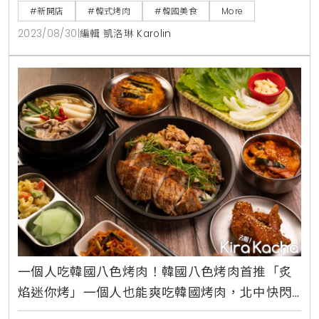
色的莫札瑞拉起司和金黃切達起司一起加熱，再加上些
#新開店
#韓式烤肉
#韓國美食
More
許的鮮奶油調味其中，熱呼呼的起司醬淋在以獨家秘製
2023/08/30
|
編輯 凱洛琳 Karolin
醬醃製的火烤牛肋條上，不僅視覺畫面有療癒感，吃起
來更是質地軟綿，鹹甜交錯的滋味，令人難以抵擋。同
時「八色海陸雙饗」 為「mini」首度端出海鮮「白飯武
器」，
一個人吃韓國八色烤肉！韓國八色烤肉首推「炙
焰迷你烤」一個人也能爽吃韓國烤肉，北中快閃
限定開吃