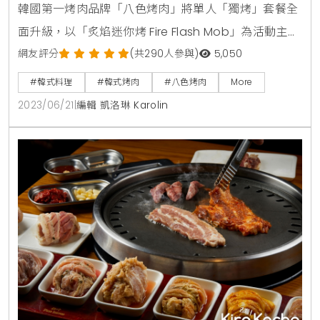
韓國第一烤肉品牌「八色烤肉」將單人「獨烤」套餐全
面升級，以「炙焰迷你烤 Fire Flash Mob」為活動主
軸，推出全新菜單，個人套餐240元就可品嚐到韓國烤
網友評分
(共290人參與)
5,050
肉、海帶湯、白飯、韓式小菜、3種沾醬、豆芽韭菜、
#韓式料理
#韓式烤肉
#八色烤肉
More
蒜頭洋蔥、生菜，誰說一個人不能爽吃韓國烤肉。本次
2023/06/21
|
編輯 凱洛琳 Karolin
快閃限定獨烤「炙焰迷你烤」菜單有最經典的「八色烤
肉套餐」，以及只要240元起的「韓式厚切椒鹽豬五花
套餐」，喜歡吃牛肉的人可選「秘漬醬醃帶骨牛小排