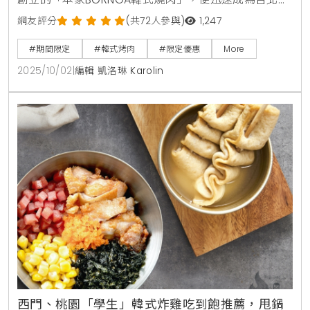
區最炙手可熱的餐廳之一，總是一位難求的盛況，完美
網友評分
(共72人參與)
1,247
體現了其在饕客心中的崇高地位。品牌以最正宗的韓式
#期間限定
#韓式烤肉
#限定優惠
More
包肉吃法與道地風味，成功擄獲了無數人的味蕾。更令
2025/10/02
|
編輯 凱洛琳 Karolin
人振奮的是，白種元主廚本人將於9月29日首次為自家
海外品牌親自站台，親臨本家BORNGA韓式燒肉敦南
店，此舉不僅象徵著他對台灣市場的高度重視，更預計
將引爆
西門、桃園「學生」韓式炸雞吃到飽推薦，甩鍋