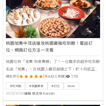
於此，提
桃園旭集中茂店搶攻桃園最強吃到飽！電話訂
位、網路訂位方法一次看
桃園也有「旭集 和食集錦」了！一位難求的超夯吃到飽
名店「旭集」，在桃園人瘋狂敲碗之下，於十月底正式
插旗桃園中茂新天地廣場12樓。饗賓集團第一間餐廳
網友評分
(共442人參與)
7,710
「福利川菜餐廳」便是從桃園起家，於近年來逐漸變成
#吃到飽
#桃園美食
#訂位
More
吃到飽霸主，成為全台最難訂吃到飽話題名店，這次強
2023/11/06
|
編輯 凱洛琳 Karolin
勢回歸桃園，推出多款期間限定菜色揪桃園人一起同