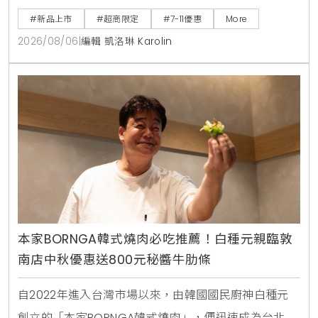
直接食用，也能加入氣泡水或咖啡混搭出夏日特調飲
#新品上市
#超商限定
#7-11優惠
More
品。
2026/08/06
|
編輯 凱洛琳 Karolin
本家BORNGA韓式燒肉必吃推薦！白種元親臨敦
南店中秋優惠送800元秘醬牛肋條
自2022年進入台灣市場以來，由韓國國民廚神白種元
創立的「本家BORNGA韓式燒肉」，便迅速成為台北市