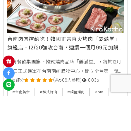
台南肉肉控約吃！韓國正宗直火烤肉「姜滿堂」
旗艦店、12/20強攻台南，連續一個月99元加購
厚切豬梅花、再抽1元日本和牛
豆府餐飲集團旗下韓式燒肉品牌「姜滿堂」，將於12月
20日正式進軍在台南南紡購物中心，開立全台第一間旗
艦店。為迎接全台第一間旗艦店開幕，姜滿堂祭出抽1元
網友評分
(共506人參與)
8,835
日本和牛和99就可以加購厚切豬梅花，要肉肉控直接大
#台南美食
#韓式烤肉
#銅盤烤肉
More
爆走。即將於12月20日進駐台南南紡購物中心的姜滿
2022/12/16
|
編輯 凱洛琳 Karolin
堂，有「韓國美學系燒肉店」之稱，亦是南紡購物中心
佔地最廣的燒肉店，承襲店內就能享受原汁原味韓式直
火燒肉理念，以專業嚴選的肉品、韓式經典料理，無限