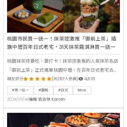
桃園市民買一送一！抹茶控激推「御前上茶」插
旗中壢百年日式老宅，31天抹茶霜淇淋買一送一
桃園抹茶控要吃、要打卡！抹茶控激推的人氣抹茶名店
「御前上茶」正式進軍桃園中壢，在百年日式老宅古蹟
「桃園壢小故事森林」落腳，在獨棟的日式老宅中品嚐
網友評分
(共267人參與)
4,670
著道地日式抹茶，為桃園人帶來一秒到京都的錯覺。為
#買一送一
#甜點
#日式
More
了歡慶「御前上茶 壢小店」推出連續31天桃園市民憑證
2024/01/14
|
編輯 凱洛琳 Karolin
享雙色霜淇林買一送一優惠。延伸閱讀：辻利茶舗快閃
新竹巨城買一送一！全新草莓抹茶季台北抹茶控也吃得
到壢小故事森林原址於1917年興建，這次御前上茶進駐