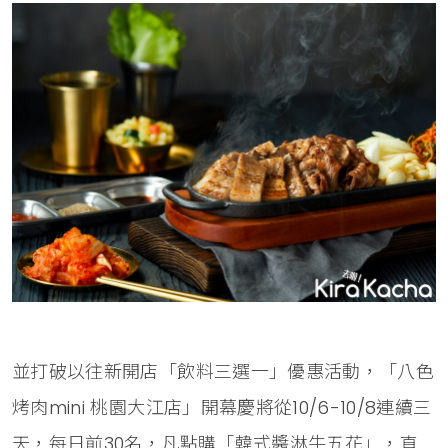
並打破以往新開店「飲料三選一」優惠活動，「八色
烤肉mini 桃園大江店」開幕慶將從10/6-10/8連續三
天，每日前30名，凡點購「韓式醬淋牛五花」，直