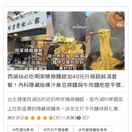
西湖站必吃明家精緻麵館加40元升級餛飩湯套
餐！內科隱藏版爆汁臭豆腐麵與牛肉麵疙瘩平價
攻略
台北捷運西湖站附近的明家精緻麵館，是內湖科學園區
上班族盛讚的隱藏版麵食。店家主打手作麵條與扎實湯
頭，包含香濃的湖北熱乾麵搭配鮮肉餛飩湯套餐，還有
網友評分
(共7人參與)
107
酸甜解膩的蕃茄紅燒牛肉麵疙瘩，以及吸飽湯汁的麻辣
#西湖站美食
#內科午餐推薦
#內湖隱藏版美食