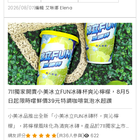
臭豆腐白肉麵。本文完整收錄菜單三大亮點，交通資訊
2026/08/07
|
編輯 艾琳娜 Elena
與營業時間一次整理給您。
711獨家開賣小美冰立FUN冰磚杯爽沁檸檬，8月5
日起限時嚐鮮價39元特調咖啡氣泡水超讚
小美冰品推出全新「小美冰立FUN冰磚杯，爽沁檸
檬」，將檸檬風味化為清爽冰磚。產品於711獨家上市，
2026年8月5日至9月1日享嚐鮮價39元。顆粒狀冰磚可
網友評分
(共36人參與)
622