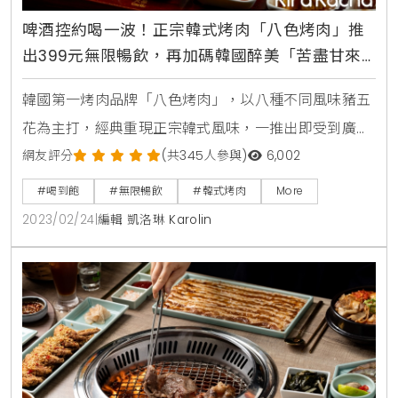
啤酒控約喝一波！正宗韓式烤肉「八色烤肉」推
出399元無限暢飲，再加碼韓國醉美「苦盡甘來
啤酒塔」限定上桌
韓國第一烤肉品牌「八色烤肉」，以八種不同風味豬五
花為主打，經典重現正宗韓式風味，一推出即受到廣大
歡迎，更在全世界不同國家都有其他分佈據點，餐廳主
網友評分
(共345人參與)
6,002
打口味分別有大蒜、紅酒、松葉、香草、咖喱、大醬、
#喝到飽
#無限暢飲
#韓式烤肉
More
辣椒醬、高麗人蔘八種獨特醬料醃製五花肉，口味由清
2023/02/24
|
編輯 凱洛琳 Karolin
淡爽口到濃郁豐厚，搭配生菜及韓式泡菜一起吃，讓口
感堆疊更具有層次，每一口都能感受不同風味在味蕾逐
漸散開的特色香氣。並且，為了讓啤酒控認真的約喝一
波，台北忠孝店將