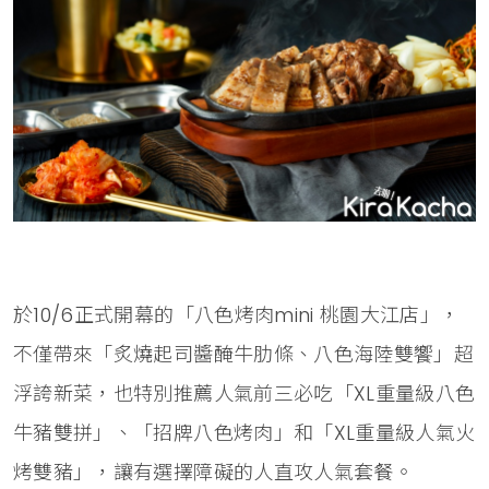
於10/6正式開幕的「八色烤肉mini 桃園大江店」，
不僅帶來「炙燒起司醬醃牛肋條、八色海陸雙饗」超
浮誇新菜，也特別推薦人氣前三必吃「XL重量級八色
牛豬雙拼」、「招牌八色烤肉」和「XL重量級人氣火
烤雙豬」，讓有選擇障礙的人直攻人氣套餐。