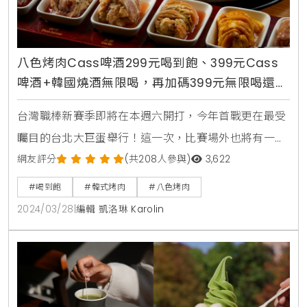
八色烤肉Cass啤酒299元喝到飽、399元Cass
啤酒+韓國燒酒無限喝，再加碼399元無限喝還可
享有一組「苦盡甘來啤酒塔」
台灣職棒新賽季即將在本週六開打，今年首戰更在最受
矚目的台北大巨蛋舉行！這一次，比賽場外也將有一場
令所有球迷驚喜的酒類喝到飽活動，將在韓國第一烤肉
網友評分
(共208人參與)
3,622
品牌「八色烤肉」台北忠孝店精彩登場！台北忠孝店分
#喝到飽
#韓式烤肉
#八色烤肉
別在在3/30、3/31、5/31、6/1、6/2 營業時間至
2024/03/28
|
編輯 凱洛琳 Karolin
23:00，更在20:00-23:00推出酒類無限暢飲活動，其
中包含兩種選擇，Cass啤酒299元喝到飽、399元
Cass啤酒+韓國燒酒無限喝，3