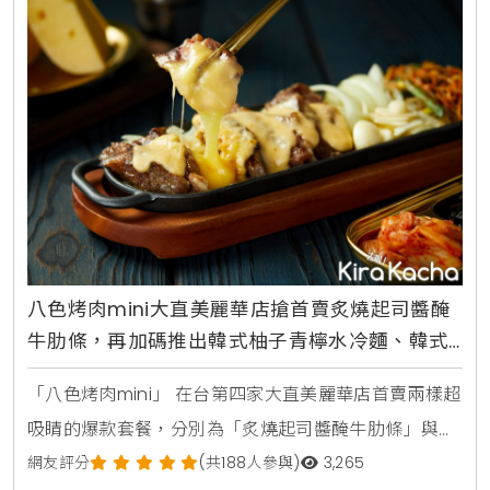
慶。延伸閱讀：勝王拉麵限定泡麵！勝王「牡蠣雞湯風
味拉麵」嚐鮮價69元，全台7-ELEVEN門市限定旭集中
茂店以初
八色烤肉mini大直美麗華店搶首賣炙燒起司醬醃
牛肋條，再加碼推出韓式柚子青檸水冷麵、韓式
辣醬拌冷麵
「八色烤肉mini」 在台第四家大直美麗華店首賣兩樣超
吸睛的爆款套餐，分別為「炙燒起司醬醃牛肋條」與
「八色海陸雙饗」，其中「炙燒起司醬醃牛肋」以乳白
網友評分
(共188人參與)
3,265