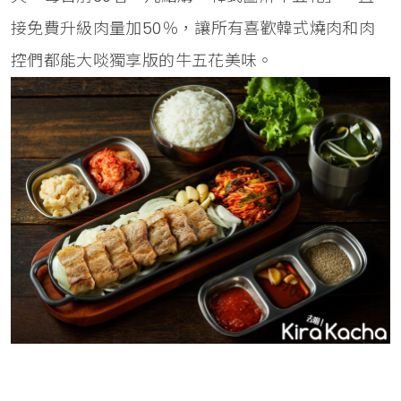
接免費升級肉量加50％，讓所有喜歡韓式燒肉和肉
控們都能大啖獨享版的牛五花美味。