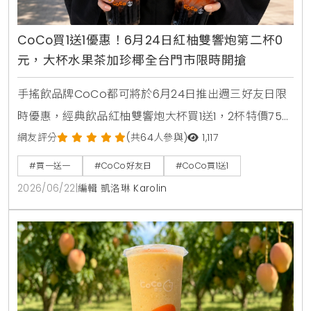
CoCo買1送1優惠！6月24日紅柚雙響炮第二杯0
元，大杯水果茶加珍椰全台門市限時開搶
手搖飲品牌CoCo都可將於6月24日推出週三好友日限
時優惠，經典飲品紅柚雙響炮大杯買1送1，2杯特價75
元。消費者透過官方LINE帳號領取優惠券，即可在線上
網友評分
(共64人參與)
1,117
點餐平台享有第二杯0元優惠，每人限領2張。
#買一送一
#CoCo好友日
#CoCo買1送1
2026/06/22
|
編輯 凱洛琳 Karolin