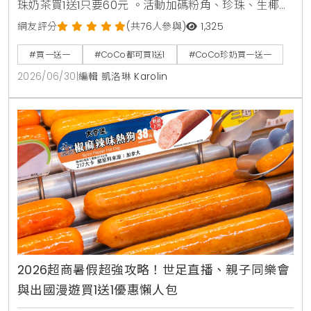
珠奶茶買1送1只要60元 。活動加碼粉角、珍珠、生椰職
人拿鐵同價位買1送1 。同步推出暑來寶2杯99元好康，
網友評分
(共76人參與)
1,325
新增紅柚雙響炮與紅柚香檸美式等6款指定飲品任選 。
#買一送一
#CoCo都可買1送1
#CoCo珍奶買一送一
2026/06/30
|
編輯 凱洛琳 Karolin
2026超商暑假超強攻略！世足直播、親子同樂會
與出國漫遊買1送1優惠懶人包