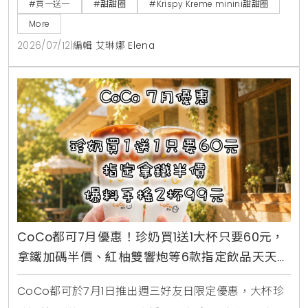
#買一送一
#甜甜圈
#Krispy Kreme minini甜甜圈
盲盒公仔。7月16日至7月18日期間更祭出LINE好友憑券
More
買minini禮盒送原味糖霜甜甜圈盒的買一送一限時優
2026/07/12
|
編輯 艾琳娜 Elena
惠。
CoCo都可7月優惠！珍奶買1送1大杯只要60元，
拿鐵加碼半價、紅柚雙響炮等6款指定飲品天天2
杯99元
CoCo都可於7月1日推出週三好友日限定優惠，大杯珍