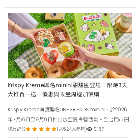
Krispy Kreme聯名minini甜甜圈登場！限時3天
大推買一送一優惠與限量周邊加價購
Krispy Kreme首度聯名LINE FRIENDS minini，於2026
年7月16日至9月9日推出放空夏令營活動。全台門市開
賣4款角色甜甜圈，包含草莓甜心、玉米拿鐵、焦糖牛
網友評分
(共524人參與)
9,167
奶與柑橘可可，並同步推出加價購貼紙包、迷你提袋與