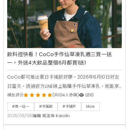
飲料控快看！CoCo手作仙草凍乳週三買一送
一，外送4大飲品整個6月都買1送1
CoCo都可推出夏日手搖飲好康，2026年6月10日好友
日當天，透過官方LINE線上點購手作仙草凍乳，就能享
有第2杯0元買1送1優惠。另外整個6月份，foodpanda
網友評分
(共104人參與)
1,810
外送平台也同步推出茉香凍奶綠、芒果綠茶、四季珍椰
#買一送一
#手搖飲
#手搖杯
More
青、粉角生椰拿鐵等4大品項買1送1，讓大家在炎熱夏天
2026/06/08
|
編輯 凱洛琳 Karolin
不用出門也能省錢消暑。