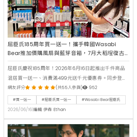
屈臣氏185周年買一送一！攜手韓國Wasabi
Bear推加價購風扇與藍芽音箱，7月大稻埕復古
快閃店盛大開幕
屈臣氏慶祝185周年！2026年6月16日起推出千件商品
混搭買一送一、消費滿499元送千元優惠券。同步登場
的還有韓國Wasabi Bear第二彈聯名加價購，包含小提
網友評分
(共55人參與)
952
袋、製冷風扇與藍芽音箱，消費滿1850元再送獨家185
#買一送一
#屈臣氏買一送一
#Wasabi Bear屈臣氏
周年紀念熊。7月9日更將於台北大稻埕開設復古主題快
2026/06/16
|
編輯 伊森 Ethan
閃店，重現經典時代場景。