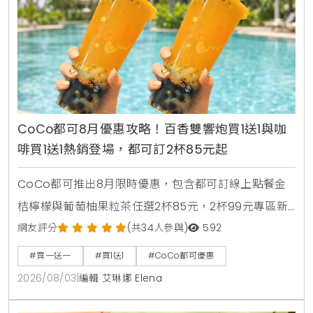
CoCo都可8月優惠攻略！百香雙響炮買1送1與咖
啡買1送1熱銷登場，都可訂2杯85元起
CoCo都可推出8月限時優惠，包含都可訂線上點餐金
桔檸檬與葡萄柚果粒茶任選2杯85元，2杯99元專區新
上架粉角檸檬冬瓜，每週一二指定咖啡買1送1，8月5日
網友評分
(共34人參與)
592
週三好友日更祭出百香雙響炮買1送1優惠。
#買一送一
#買1送1
#CoCo都可優惠
2026/08/03
|
編輯 艾琳娜 Elena