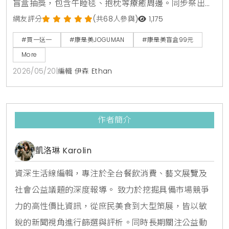
盲盒抽獎，包含午睡毯、抱枕等療癒周邊。同步祭出活
力健康節保健品買1送1與金卡會員面膜點數30倍送，由
網友評分
(共68人參與)
1,175
美妝生活專家分享夏日補給省錢攻略。
#買一送一
#康是美JOGUMAN
#康是美盲盒99元
More
2026/05/20
|
編輯 伊森 Ethan
作者簡介
凱洛琳 Karolin
資深生活線編輯，專注於全台餐飲消費、藝文展覽及
社會公益議題的深度報導。 致力於挖掘具備市場競爭
力的高性價比資訊，從庶民美食到大型策展，皆以敏
銳的新聞視角進行篩選與評析。同時長期關注公益動