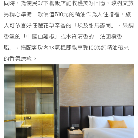
同時，為使民眾下榻飯店能收穫美好回憶，璞樹文旅
另精心準備一款價值510元的精油作為入住贈禮，旅
人可依喜好任選花草辛香的「埃及甜馬鬱蘭」、果調
香氣的「中國山雞椒」或木質清香的「法國欖香
脂」，搭配客房內水氧機即能享受100%純精油帶來
的香氛療癒。