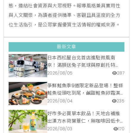
態，連結社會資源與大眾視野。報導風格兼具實用性
與人文關懷，為讀者提供精準、客觀且具溫度的全方
位生活指引，是公眾掌握優質生活情報的權威來源。
最新文章
日本西松屋台北首店進駐微風南
京！滿額送兔子氣球與原創托特
包，指定夏裝享8折優惠
2026/08/05
287
爭鮮鮭魚季9道限定新品登場！整條
鮭魚從頭吃到尾，鹹甜鮭魚卵霜淇
淋開吃，滿額再送限量鮭魚造型扇
2026/08/04
235
好市多必買草本飲品！天地合補推
出漢方水荷葉薏仁，無咖啡因低卡
路里輕鬆喝無負擔
2026/08/03
170