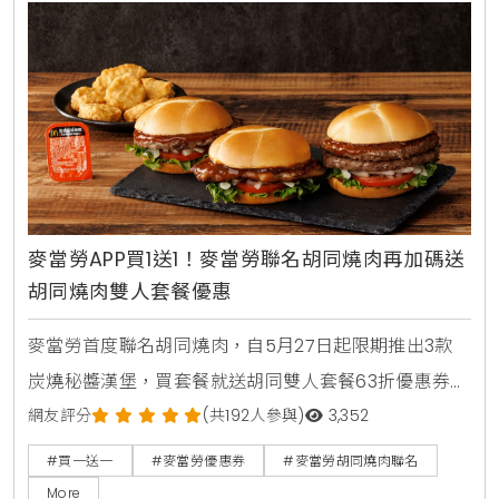
麥當勞APP買1送1！麥當勞聯名胡同燒肉再加碼送
胡同燒肉雙人套餐優惠
麥當勞首度聯名胡同燒肉，自5月27日起限期推出3款
炭燒秘醬漢堡，買套餐就送胡同雙人套餐63折優惠券。
人氣捲捲薯條同步回歸，還有西西里金選冰美式全新登
網友評分
(共192人參與)
3,352
場，搭配APP年中慶享買1送1。
#買一送一
#麥當勞優惠券
#麥當勞胡同燒肉聯名
More