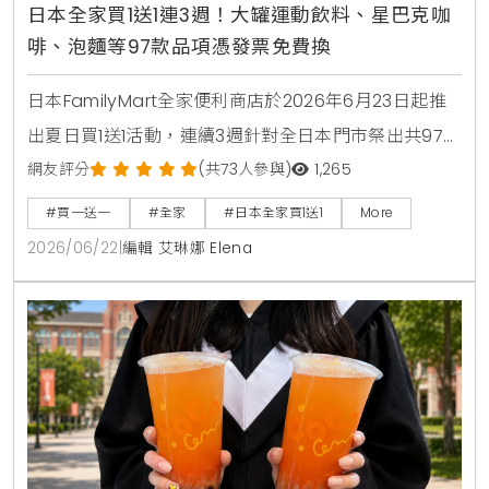
日本全家買1送1連3週！大罐運動飲料、星巴克咖
啡、泡麵等97款品項憑發票免費換
日本FamilyMart全家便利商店於2026年6月23日起推
出夏日買1送1活動，連續3週針對全日本門市祭出共97款
人氣商品，包含星巴克咖啡、大容量運動飲料、日清杯
網友評分
(共73人參與)
1,265
麵及熱銷巧克力零食，消費者購買指定商品即可於隔週
#買一送一
#全家
#日本全家買1送1
More
憑發票免費兌換，是近期台灣讀者前往日本旅遊、自由
2026/06/22
|
編輯 艾琳娜 Elena
行時不可錯過的超商省錢必看攻略。