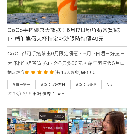
CoCo手搖優惠大放送！6月17日粉角奶茶買1送
1，端午連假大杯指定冰沙限時特價49元
CoCo都可手搖祭出6月限定優惠。6月17日週三好友日
大杯粉角奶茶買1送1，2杯只要60元。端午節連假6月19
日至6月21日加碼消暑活動，大杯芒果冰沙、雪沙椰椰
網友評分
(共46人參與)
800
咖啡、雪沙椰椰冬瓜3款指定特調冰沙限時特價49元。
#買一送一
#CoCo好友日
#CoCo優惠
More
2026/06/18
|
編輯 伊森 Ethan