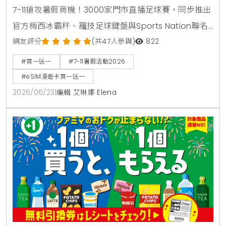
7-11搶攻暑假商機！3000家門市直播足球賽，同步推出
官方梅西冰霸杯、羅技足球鍵盤與Sports Nation聯名
椒麻熱狗。針對親子家庭推出2000場暑期好鄰居同樂
網友評分
(共47人參與)
822
會，免費下載環保手掌繪本。出國旅遊可就近購買eSIM
#買一送一
#7-11暑假活動2026
漫遊網卡享買1送1。
#eSIM漫遊卡買一送一
2026/06/23
|
編輯 艾琳娜 Elena