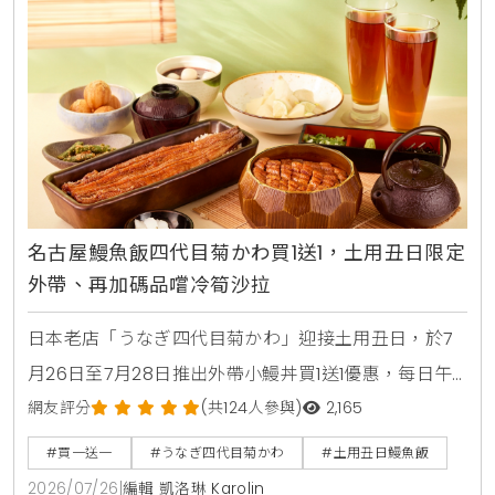
名古屋鰻魚飯四代目菊かわ買1送1，土用丑日限定
外帶、再加碼品嚐冷筍沙拉
日本老店「うなぎ四代目菊かわ」迎接土用丑日，於7
月26日至7月28日推出外帶小鰻丼買1送1優惠，每日午
晚餐各限量15組。即日起至8月31日同步開賣「夏鰻雙
網友評分
(共124人參與)
2,165
饗宴」特價2450元與全新單品冷筍沙拉，提供最道地
#買一送一
#うなぎ四代目菊かわ
#土用丑日鰻魚飯
的日本夏日食補饗宴。
2026/07/26
|
編輯 凱洛琳 Karolin