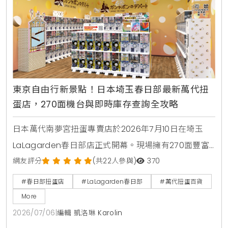
東京自由行新景點！日本埼玉春日部最新萬代扭
蛋店，270面機台與即時庫存查詢全攻略
日本萬代南夢宮扭蛋專賣店於2026年7月10日在埼玉
LaLagarden春日部店正式開幕。現場擁有270面豐富
機台，包含蠟筆小新壽司公仔、排球少年等最新萬代熱
網友評分
(共22人參與)
370
門扭蛋商品。引進線上即時庫存查詢系統，並於開幕前
#春日部扭蛋店
#LaLagarden春日部
#萬代扭蛋百貨
3天推出追蹤社群送棉質束口袋、回收空蛋殼換特製提
More
袋等好康活動，是東京自由行最新景點。
2026/07/06
|
編輯 凱洛琳 Karolin