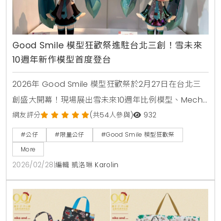
Good Smile 模型狂歡祭進駐台北三創！雪未來
10週年新作模型首度登台
2026年 Good Smile 模型狂歡祭於2月27日在台北三
創盛大開幕！現場展出雪未來10週年比例模型、Mecha
Smile 機械新作，並設有黏土人專屬拍攝區。活動僅限
網友評分
(共54人參與)
932
3天，包含多款台灣首發限定商品與豐富滿額特典，是
#公仔
#限量公仔
#Good Smile 模型狂歡祭
模型玩家不可錯過的年度盛事。
More
2026/02/28
|
編輯 凱洛琳 Karolin