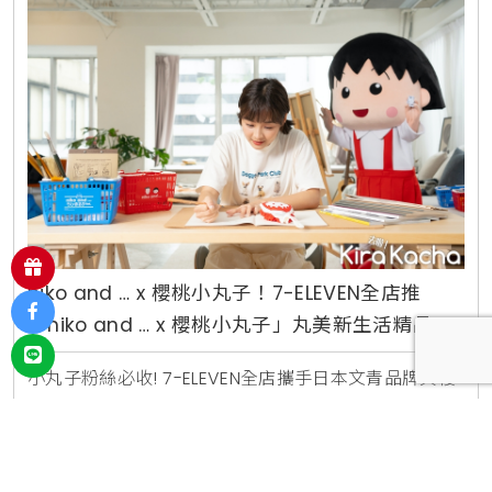
售，不用
niko and … x 櫻桃小丸子！7-ELEVEN全店推
「niko and … x 櫻桃小丸子」丸美新生活精品集
點送，你要的打造新日式生活美學、就在小七
小丸子粉絲必收! 7-ELEVEN全店攜手日本文青品牌與櫻
桃小丸子獨家跨界聯名，自4月6日起展開「niko and
… x 櫻桃小丸子丸美新生活精品集點送」，以經典動畫
網友評分
(共250人參與)
4,315
中的櫻桃小丸子、小玉、花輪、友藏爺爺等萌趣人氣角
#集點活動
#小七集點
#超商集點
More