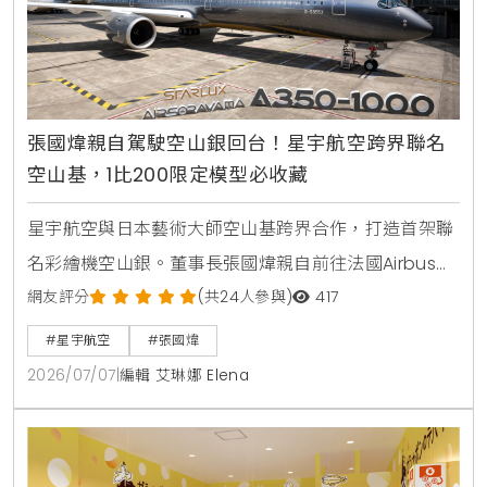
張國煒親自駕駛空山銀回台！星宇航空跨界聯名
空山基，1比200限定模型必收藏
星宇航空與日本藝術大師空山基跨界合作，打造首架聯
名彩繪機空山銀。董事長張國煒親自前往法國Airbus總
部交機，並將飛機駕駛回台。機身採用特殊雲母塗料呈
網友評分
(共24人參與)
417
現液態金屬質感，機腹更巧妙融入機械鯊魚設計。1比
#星宇航空
#張國煒
200限量飛機模型於7月5日起在星宇小舖開賣。
2026/07/07
|
編輯 艾琳娜 Elena