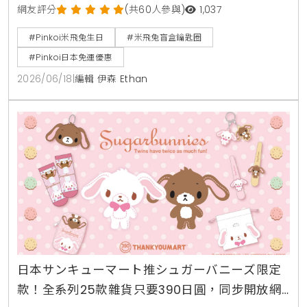
環的少女聯名編織玩偶。活動期間提供滿8000日圓免
網友評分
(共60人參與)
1,037
運費及最高30%折扣，6月21日更有當日限定特惠。
#Pinkoi米飛兔生日
#米飛兔盲盒鑰匙圈
#Pinkoi日本免運優惠
2026/06/18
|
編輯 伊森 Ethan
日本サンキューマート推シュガーバニーズ限定
款！全系列25款雜貨只要390日圓，同步開放網