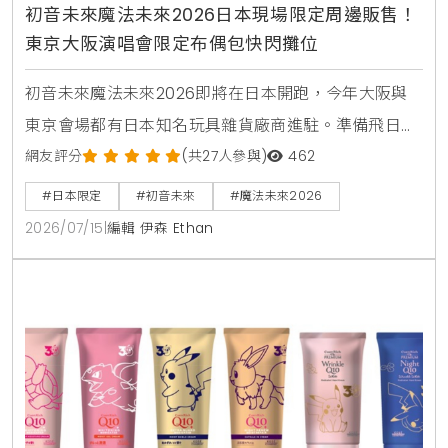
初音未來魔法未來2026日本現場限定周邊販售！
東京大阪演唱會限定布偶包快閃攤位
初音未來魔法未來2026即將在日本開跑，今年大阪與
東京會場都有日本知名玩具雜貨廠商進駐。準備飛日本
看演唱會的台灣粉絲，趕快來看看這次有哪些現場必搶
網友評分
(共27人參與)
462
的布偶包與透明痛包配件，幫自己規劃一趟最完美的日
#日本限定
#初音未來
#魔法未來2026
本追星之旅。
2026/07/15
|
編輯 伊森 Ethan