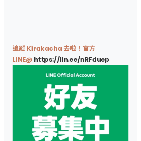
追蹤 Kirakacha 去啦！官方
LINE@
https://lin.ee/nRFduep