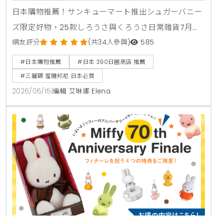
路預購
日本購物推薦！サンキューマート推出シュガーバニー
ズ限定好物，25款しろうさ與くろうさ日常雜貨7月日
本登場。
網友評分
(共34人參與)
585
#日本購物推薦
#日本 390日圓商店 推薦
#三麗鷗 蜜糖邦尼 日本必買
2026/06/15
|
編輯 艾琳娜 Elena