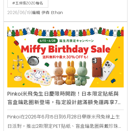
貼紙滿額贈。
#五條悟ZOZO聯名
2026/06/19
|
編輯 伊森 Ethan
Pinkoi米飛兔生日慶限時開跑！日本限定貼紙與
盲盒鑰匙圈新登場，指定設計館滿額免運再享7折
優惠
Pinkoi在2026年6月15日到6月28日舉辦米飛兔線上生
日派對，推出2款限定PET貼紙、盲盒鑰匙圈與戴珍珠耳