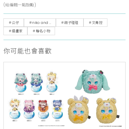
(給編輯一點鼓勵)
＃公仔
＃niko and …
＃胡子碰碰
＃文青控
＃插畫家
＃聯名小物
你可能也會喜歡