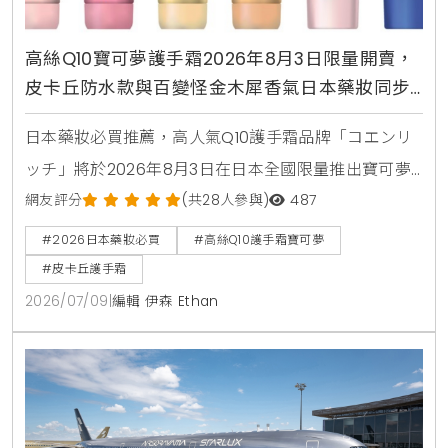
高絲Q10寶可夢護手霜2026年8月3日限量開賣，
皮卡丘防水款與百變怪金木犀香氣日本藥妝同步
登場
日本藥妝必買推薦，高人氣Q10護手霜品牌「コエンリ
ッチ」將於2026年8月3日在日本全國限量推出寶可夢
限定包裝，包含皮卡丘，伊布，百變怪等7款超人氣角
網友評分
(共28人參與)
487
色，全系列8款功能各自針對美白，抗皺，保濕與夜間
#2026日本藥妝必買
#高絲Q10護手霜寶可夢
修護，是兼具視覺與護膚效果的伴手禮首選
#皮卡丘護手霜
2026/07/09
|
編輯 伊森 Ethan