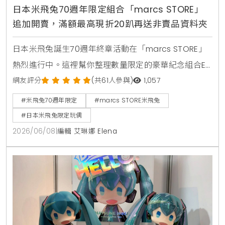
日本米飛兔70週年限定組合「marcs STORE」
追加開賣，滿額最高現折20趴再送非賣品資料夾
日本米飛兔誕生70週年終章活動在「marcs STORE」
熱烈進行中。這裡幫你整理數量限定的豪華紀念組合E
與F販售資訊，還有最高現折20趴的滿額優惠券，去日
網友評分
(共61人參與)
1,057
本旅遊順便補貨或是跨海網購等現在才能入手的特別好
#米飛兔70週年限定
#marcs STORE米飛兔
康。
#日本米飛兔限定玩偶
2026/06/08
|
編輯 艾琳娜 Elena