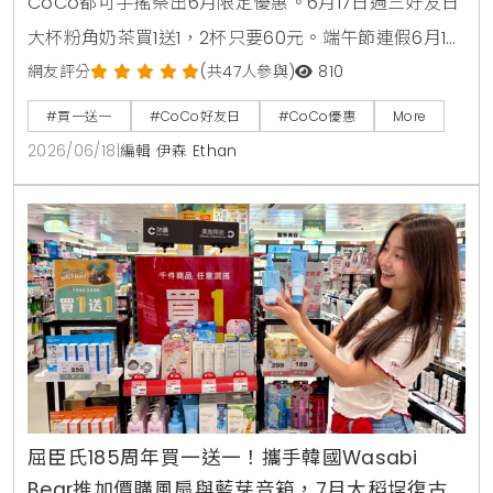
CoCo都可手搖祭出6月限定優惠。6月17日週三好友日
大杯粉角奶茶買1送1，2杯只要60元。端午節連假6月19
日至6月21日加碼消暑活動，大杯芒果冰沙、雪沙椰椰
網友評分
(共47人參與)
810
咖啡、雪沙椰椰冬瓜3款指定特調冰沙限時特價49元。
#買一送一
#CoCo好友日
#CoCo優惠
More
2026/06/18
|
編輯 伊森 Ethan
屈臣氏185周年買一送一！攜手韓國Wasabi
Bear推加價購風扇與藍芽音箱，7月大稻埕復古