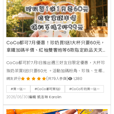
CoCo都可7月優惠！珍奶買1送1大杯只要60元，
拿鐵加碼半價、紅柚雙響炮等6款指定飲品天天2
杯99元
CoCo都可於7月1日推出週三好友日限定優惠，大杯珍
珠奶茶買1送1只要60元 。活動加碼粉角、珍珠、生椰職
人拿鐵同價位買1送1 。同步推出暑來寶2杯99元好康，
網友評分
(共79人參與)
1,380
新增紅柚雙響炮與紅柚香檸美式等6款指定飲品任選 。
#買一送一
#CoCo都可買1送1
#CoCo珍奶買一送一
2026/06/30
|
編輯 凱洛琳 Karolin