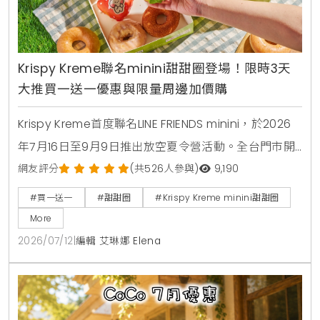
Krispy Kreme聯名minini甜甜圈登場！限時3天
大推買一送一優惠與限量周邊加價購
Krispy Kreme首度聯名LINE FRIENDS minini，於2026
年7月16日至9月9日推出放空夏令營活動。全台門市開
賣4款角色甜甜圈，包含草莓甜心、玉米拿鐵、焦糖牛
網友評分
(共526人參與)
9,190
奶與柑橘可可，並同步推出加價購貼紙包、迷你提袋與
#買一送一
#甜甜圈
#Krispy Kreme minini甜甜圈
盲盒公仔。7月16日至7月18日期間更祭出LINE好友憑券
More
買minini禮盒送原味糖霜甜甜圈盒的買一送一限時優
2026/07/12
|
編輯 艾琳娜 Elena
惠。