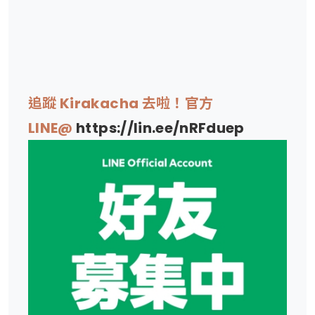
追蹤 Kirakacha 去啦！官方
LINE@
https://lin.ee/nRFduep