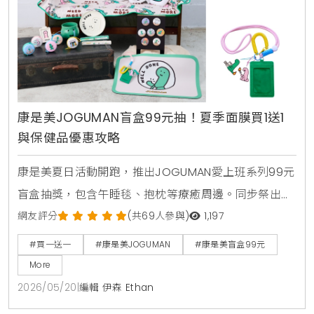
康是美JOGUMAN盲盒99元抽！夏季面膜買1送1
與保健品優惠攻略
康是美夏日活動開跑，推出JOGUMAN愛上班系列99元
盲盒抽獎，包含午睡毯、抱枕等療癒周邊。同步祭出活
力健康節保健品買1送1與金卡會員面膜點數30倍送，由
網友評分
(共69人參與)
1,197
美妝生活專家分享夏日補給省錢攻略。
#買一送一
#康是美JOGUMAN
#康是美盲盒99元
More
2026/05/20
|
編輯 伊森 Ethan