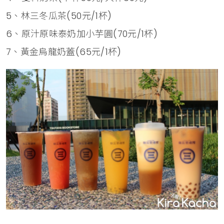
5、林三冬瓜茶(50元/1杯)
6、原汁原味泰奶加小芋圓(70元/1杯)
7、黃金烏龍奶蓋(65元/1杯)