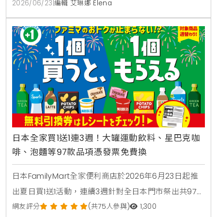
2026/06/23
|
編輯 艾琳娜 Elena
日本全家買1送1連3週！大罐運動飲料、星巴克咖
啡、泡麵等97款品項憑發票免費換
日本FamilyMart全家便利商店於2026年6月23日起推
出夏日買1送1活動，連續3週針對全日本門市祭出共97款
人氣商品，包含星巴克咖啡、大容量運動飲料、日清杯
網友評分
(共75人參與)
1,300