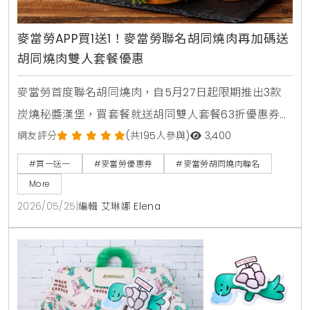
麥當勞APP買1送1！麥當勞聯名胡同燒肉再加碼送
胡同燒肉雙人套餐優惠
麥當勞首度聯名胡同燒肉，自5月27日起限期推出3款
炭燒秘醬漢堡，買套餐就送胡同雙人套餐63折優惠券。
人氣捲捲薯條同步回歸，還有西西里金選冰美式全新登
網友評分
(共195人參與)
3,400
場，搭配APP年中慶享買1送1。
#買一送一
#麥當勞優惠券
#麥當勞胡同燒肉聯名
More
2026/05/25
|
編輯 艾琳娜 Elena