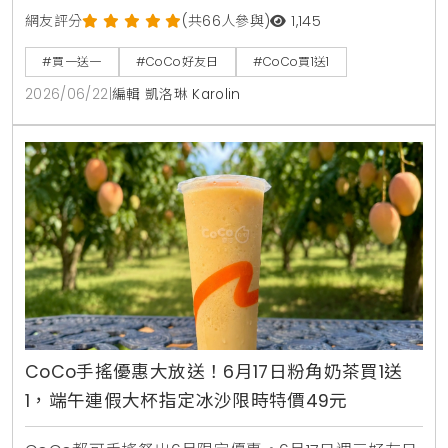
元。消費者透過官方LINE帳號領取優惠券，即可在線上
網友評分
(共66人參與)
1,145
點餐平台享有第二杯0元優惠，每人限領2張。
#買一送一
#CoCo好友日
#CoCo買1送1
2026/06/22
|
編輯 凱洛琳 Karolin
CoCo手搖優惠大放送！6月17日粉角奶茶買1送
1，端午連假大杯指定冰沙限時特價49元