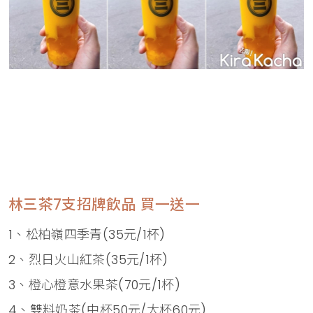
林三茶7支招牌飲品 買一送一
1、松柏嶺四季青(35元/1杯)
2、烈日火山紅茶(35元/1杯)
3、橙心橙意水果茶(70元/1杯)
4、雙料奶茶(中杯50元/大杯60元)