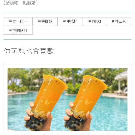
(給編輯一點鼓勵)
＃買一送一
＃手搖飲
＃手搖杯
＃買1送1
＃林三茶
＃桃園飲料
你可能也會喜歡