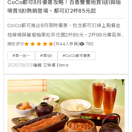
CoCo都可8月優惠攻略！百香雙響炮買1送1與咖
啡買1送1熱銷登場，都可訂2杯85元起
CoCo都可推出8月限時優惠，包含都可訂線上點餐金
桔檸檬與葡萄柚果粒茶任選2杯85元，2杯99元專區新
上架粉角檸檬冬瓜，每週一二指定咖啡買1送1，8月5日
網友評分
(共44人參與)
760
週三好友日更祭出百香雙響炮買1送1優惠。
#買一送一
#買1送1
#CoCo都可優惠
2026/08/03
|
編輯 艾琳娜 Elena