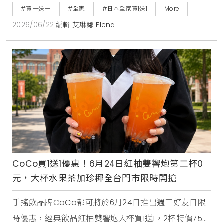
麵及熱銷巧克力零食，消費者購買指定商品即可於隔週
#買一送一
#全家
#日本全家買1送1
More
憑發票免費兌換，是近期台灣讀者前往日本旅遊、自由
2026/06/22
|
編輯 艾琳娜 Elena
行時不可錯過的超商省錢必看攻略。
CoCo買1送1優惠！6月24日紅柚雙響炮第二杯0
元，大杯水果茶加珍椰全台門市限時開搶
手搖飲品牌CoCo都可將於6月24日推出週三好友日限
時優惠，經典飲品紅柚雙響炮大杯買1送1，2杯特價75