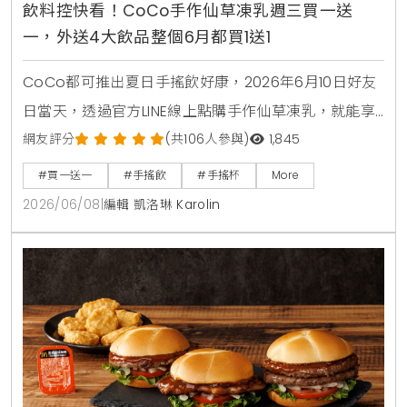
飲料控快看！CoCo手作仙草凍乳週三買一送
一，外送4大飲品整個6月都買1送1
CoCo都可推出夏日手搖飲好康，2026年6月10日好友
日當天，透過官方LINE線上點購手作仙草凍乳，就能享
有第2杯0元買1送1優惠。另外整個6月份，foodpanda
網友評分
(共106人參與)
1,845
外送平台也同步推出茉香凍奶綠、芒果綠茶、四季珍椰
#買一送一
#手搖飲
#手搖杯
More
青、粉角生椰拿鐵等4大品項買1送1，讓大家在炎熱夏天
2026/06/08
|
編輯 凱洛琳 Karolin
不用出門也能省錢消暑。