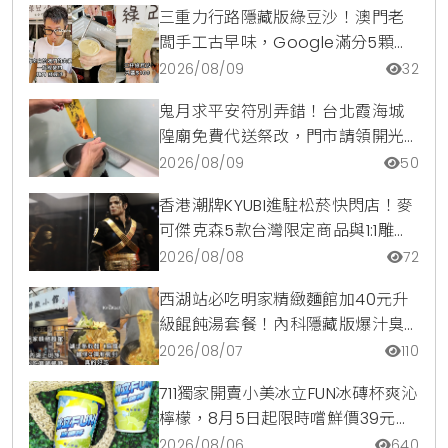
三重力行路隱藏版綠豆沙！澳門老
闆手工古早味，Google滿分5顆星
銅板美食
2026/08/09
32
鬼月求平安符別弄錯！台北霞海城
隍廟免費代送祭改，門市請領開光
符令與平安符貼紙優惠一次看
2026/08/09
50
香港潮牌KYUBI進駐松菸快閃店！麥
可傑克森5款台灣限定商品與1:1雕像
震撼登場
2026/08/08
72
西湖站必吃明家精緻麵館加40元升
級餛飩湯套餐！內科隱藏版爆汁臭
豆腐麵與牛肉麵疙瘩平價攻略
2026/08/07
110
711獨家開賣小美冰立FUN冰磚杯爽沁
檸檬，8月5日起限時嚐鮮價39元特
調咖啡氣泡水超讚
2026/08/06
640