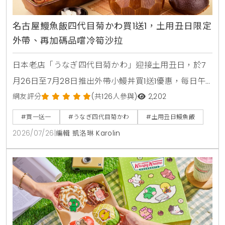
名古屋鰻魚飯四代目菊かわ買1送1，土用丑日限定
外帶、再加碼品嚐冷筍沙拉
日本老店「うなぎ四代目菊かわ」迎接土用丑日，於7
月26日至7月28日推出外帶小鰻丼買1送1優惠，每日午
晚餐各限量15組。即日起至8月31日同步開賣「夏鰻雙
網友評分
(共126人參與)
2,202
饗宴」特價2450元與全新單品冷筍沙拉，提供最道地
#買一送一
#うなぎ四代目菊かわ
#土用丑日鰻魚飯
的日本夏日食補饗宴。
2026/07/26
|
編輯 凱洛琳 Karolin