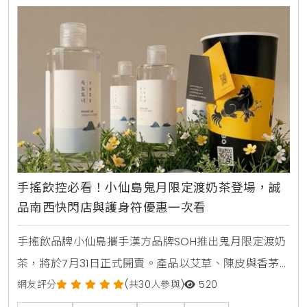
手搖飲控必看！小仙島鬼月限定渡奶茶登場，誠
品南西快閃店與護身符優惠一次看
手搖飲品牌小仙島攜手漢方品牌SOH推出鬼月限定渡奶
茶，將於7月31日正式開賣。產品以艾草、陳皮與香茅
等草本食材入茶，帶給讀者清爽去悶的全新風味。同步
網友評分
(共30人參與)
520