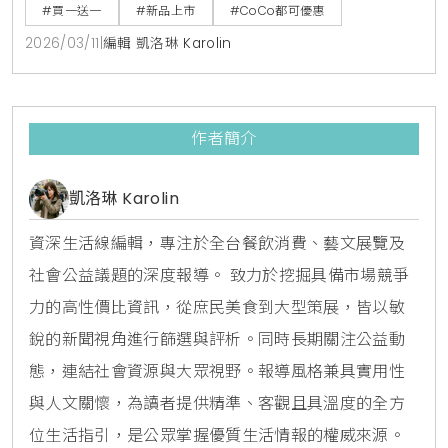
香凍奶綠也陸續加入2杯99元限時活動。是春季不可錯
#買一送一
#新品上市
#CoCo都可優惠
過的茶飲選擇。
2026/03/11
|
編輯 凱洛琳 Karolin
作者簡介
凱洛琳 Karolin
資深生活線編輯，專注於全台餐飲消費、藝文展覽及
社會公益議題的深度報導。 致力於挖掘具備市場競爭
力的高性價比資訊，從庶民美食到大型策展，皆以敏
銳的新聞視角進行篩選與評析。同時長期關注公益動
態，連結社會資源與大眾視野。報導風格兼具實用性
與人文關懷，為讀者提供精準、客觀且具溫度的全方
位生活指引，是公眾掌握優質生活情報的權威來源。