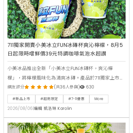
711獨家開賣小美冰立FUN冰磚杯爽沁檸檬，8月5
日起限時嚐鮮價39元特調咖啡氣泡水超讚
小美冰品推出全新「小美冰立FUN冰磚杯，爽沁檸
檬」，將檸檬風味化為清爽冰磚。產品於711獨家上市，
2026年8月5日至9月1日享嚐鮮價39元。顆粒狀冰磚可
網友評分
(共36人參與)
630
直接食用，也能加入氣泡水或咖啡混搭出夏日特調飲
#新品上市
#超商限定
#7-11優惠
More
品。
2026/08/06
|
編輯 凱洛琳 Karolin