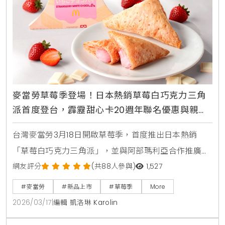
麥當勞草莓季登場！日本熱銷草莓白巧克力三角
派首度登台，霹靂甜心卡20週年聯名優惠與親子
體驗活動整理
台灣麥當勞3月18日開啟草莓季，首度推出日本熱銷
「草莓白巧克力三角派」，並與阿部瑪利亞合作推廣。
此外，2026年「霹靂甜心卡」同步開賣，聯名素還真
網友評分
(共88人參與)
1,527
等經典角色並新增金選咖啡優惠，兒童節更有麥麥共讀
#麥當勞
#新品上市
#草莓季
More
月親子活動。
2026/03/17
|
編輯 凱洛琳 Karolin