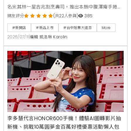
名米其林一星吉兆割烹壽司，推出本鮪中腹澤庵手捲與
蟹肉海膽空氣春捲。同步引進日本蜜柑鰤魚與NISSEI霜
網友評分
(共22人參與)
385
淇淋聖代，更將台中在地的麻薏、大甲芋頭、東泉辣椒
#新開店
#新品上市
#台中旭集大遠百
More
醬融入和食料理中，打造15道只供應到9月7日的台中限
2026/07/11
|
編輯 凱洛琳 Karolin
定旬味。
李多慧代言HONOR600手機！體驗AI圖轉影片抽
新機、挑戰10萬圓夢金百萬好禮優惠活動懶人包