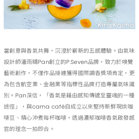
當創意與香氣共舞，沉浸於嶄新的五感體驗。由氣味
設計師潘雨晴Pan創立的P.Seven品牌，致力於嗅覺
藝術創作，不僅作品接連獲得國際調香獎項肯定，更
為包含航空業、金融業等指標性品牌打造專屬氣味識
別。Pan深信，「香氣是藉由感知傳遞至靈魂的一種
途徑」，與cama café自成立以來堅持新鮮現烘咖
啡豆、精心沖煮每杯咖啡，透過濃郁咖啡香氣啟發感
官的理念一拍即合。