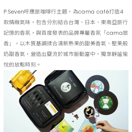
P.Seven呼應旅咖啡行主題，為cama café打造4
款精緻氣味，包含分別結合台灣、日本、東南亞旅行
記憶的香氛，與首度發表的品牌專屬香氛「cama旅
香」，以木質基調揉合清新熟果的甜美香氣、堅果般
奶甜香氣，營造出竄流於城市脈動當中，獨享靜謐愉
悅的放鬆時刻。