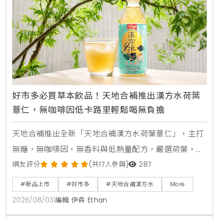
好市多必買草本飲品！天地合補推出漢方水荷葉
薏仁，無咖啡因低卡路里輕鬆喝無負擔
天地合補推出全新「天地合補漢方水荷葉薏仁」，主打
無糖，無咖啡因，無香料與低熱量配方，嚴選荷葉，薏
仁，山楂等草本素材，口感甘潤清爽。產品於2026年8
網友評分
(共17人參與)
287
月上旬全台好市多Costco獨家上市，每箱24入售價
#新品上市
#好市多
#天地合補漢方水
More
729元，提供日常輕鬆補水新選擇。
2026/08/03
|
編輯 伊森 Ethan