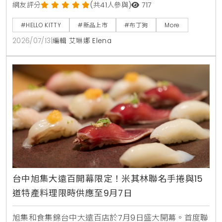
店長與主廚進駐全台點點心，推出首創美食盲盒豬仔
網友評分
(共41人參與)
717
包、蘋果派西多士等11款限定港點，還有全台8間加碼打
#HELLO KITTY
#新品上市
#布丁狗
More
卡門市與MagSafe磁吸手機支架、電繡皮革卡套等限
2026/07/13
|
編輯 艾琳娜 Elena
量周邊等你搶購。
台中旭集大遠百開幕限定！米其林聯名手捲與15
道特產料理限時供應至9月7日
旭集和食集錦台中大遠百店於7月9日盛大開幕。首度聯