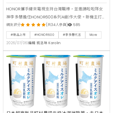
HONOR攜手緯來電視支持台灣職棒，並邀請啦啦隊女
神李多慧擔任HONOR600系列AI創作大使。新機主打業
界首發AI圖轉影片功能，即日起至7月31日舉辦一鍵造夢
網友評分
(共34人參與)
585
活動，至台北三創或遠傳門市體驗創作有機會獲得新
#新品上市
#HONOR600
#李多慧代言
More
機，參與網站投票週週抽HONOR600手機，上市後購
2026/07/06
|
編輯 凱洛琳 Karolin
機創作還能角逐10萬圓夢金。