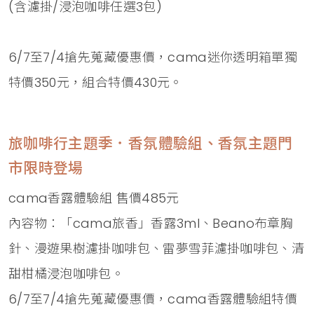
(含濾掛/浸泡咖啡任選3包)
6/7至7/4搶先蒐藏優惠價，cama迷你透明箱單獨
特價350元，組合特價430元。
旅咖啡行主題季．香氛體驗組、香氛主題門
市限時登場
cama香露體驗組 售價485元
內容物：「cama旅香」香露3ml、Beano布章胸
針、漫遊果樹濾掛咖啡包、雷夢雪菲濾掛咖啡包、清
甜柑橘浸泡咖啡包。
6/7至7/4搶先蒐藏優惠價，cama香露體驗組特價