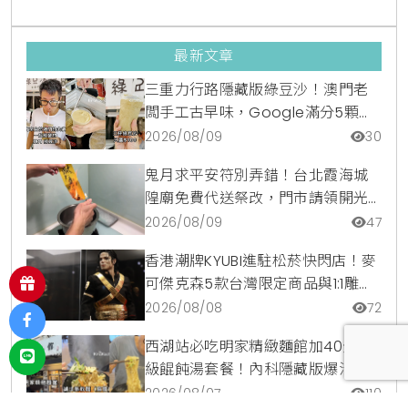
最新文章
三重力行路隱藏版綠豆沙！澳門老
闆手工古早味，Google滿分5顆星
銅板美食
2026/08/09
30
鬼月求平安符別弄錯！台北霞海城
隍廟免費代送祭改，門市請領開光
符令與平安符貼紙優惠一次看
2026/08/09
47
香港潮牌KYUBI進駐松菸快閃店！麥
可傑克森5款台灣限定商品與1:1雕像
震撼登場
2026/08/08
72
西湖站必吃明家精緻麵館加40元升
級餛飩湯套餐！內科隱藏版爆汁臭
豆腐麵與牛肉麵疙瘩平價攻略
2026/08/07
110