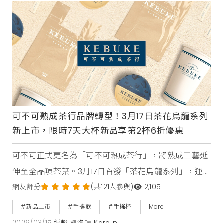
可不可熟成茶行品牌轉型！3月17日茶花烏龍系列
新上市，限時7天大杯新品享第2杯6折優惠
可不可正式更名為「可不可熟成茶行」，將熟成工藝延
伸至全品項茶葉。3月17日首發「茶花烏龍系列」，運
用香水拼配工藝打造5款層次豐富的新品。限時7天提供
網友評分
(共121人參與)
2,105
第2杯6折優惠，邀您一同體驗流動的茶飲生活美學。
#新品上市
#手搖飲
#手搖杯
More
2026/03/15
|
編輯 凱洛琳 Karolin