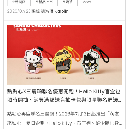
登場的還有誠品生活台北南西店快閃店，以及與
#新開店
#新品上市
#奶茶
More
Allumer Dessert合作的中秋甜點禮盒，提供豐富的生
2026/07/23
|
編輯 凱洛琳 Karolin
活體驗與門市優惠。
點點心X三麗鷗聯名優惠開跑！Hello Kitty盲盒包
限時開抽、消費滿額送盲抽卡包與限量聯名周邊
攻略
點點心再度聯名三麗鷗！2026年7月13日起推出「萌友
來點心」夏日企劃，Hello Kitty、布丁狗、酷企鵝化身