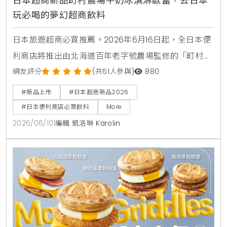
日本超商新品町村農場牛奶冰淇淋歐蕾，去日本
玩必喝的夢幻超商飲料
日本旅遊超商必買推薦。2026年6月16日起，全日本便
利商店將推出由北海道百年老字號農場監修的「町村農
場牛奶冰淇淋歐蕾」。這款乳飲品使用了高品質的香濃
網友評分
(共51人參與)
880
煉乳，完美呈現如同品嚐融化冰淇淋般的奢侈風味，是
#新品上市
#日本超商新品2026
赴日觀光不可錯過的夢幻甜點飲料。
#日本便利商店必買飲料
More
2026/06/10
|
編輯 凱洛琳 Karolin