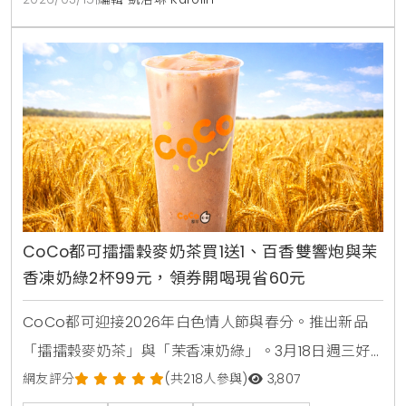
CoCo都可擂擂穀麥奶茶買1送1、百香雙響炮與茉
香凍奶綠2杯99元，領券開喝現省60元
CoCo都可迎接2026年白色情人節與春分。推出新品
「擂擂穀麥奶茶」與「茉香凍奶綠」。3月18日週三好
友日享有擂茶新品買1送1優惠。此外。百香雙響炮與茉
網友評分
(共218人參與)
3,807