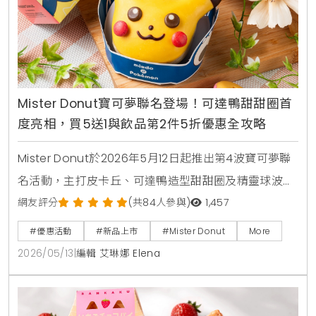
Mister Donut寶可夢聯名登場！可達鴨甜甜圈首
度亮相，買5送1與飲品第2件5折優惠全攻略
Mister Donut於2026年5月12日起推出第4波寶可夢聯
名活動，主打皮卡丘、可達鴨造型甜甜圈及精靈球波
堤。活動同步推出不鏽鋼吸管杯、旅行收納袋等5款實
網友評分
(共84人參與)
1,457
用加購周邊，並享有買5送1及飲品第2件5折等限時優
#優惠活動
#新品上市
#Mister Donut
More
惠，打造夏日療癒系美食饗宴。
2026/05/13
|
編輯 艾琳娜 Elena