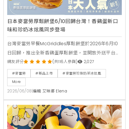
日本麥當勞厚鬆餅堡6/10回歸台灣！香鷄蛋新口
味和珍奶冰炫風同步登場
台灣麥當勞早餐McGriddles厚鬆餅堡於2026年6月10
日回歸，推出全新香鷄蛋厚鬆餅堡，並開放外送平台購
買。社群人氣冰品珍珠奶茶冰炫風同步限量回歸，完整
網友評分
(共116人參與)
2,027
販售時間與價格品項快來看。
#麥當勞
#新品上市
#麥當勞珍珠奶茶冰炫風
More
2026/06/08
|
編輯 艾琳娜 Elena