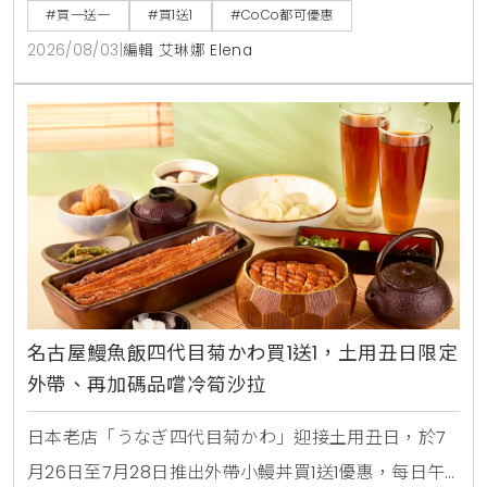
週三好友日更祭出百香雙響炮買1送1優惠。
#買一送一
#買1送1
#CoCo都可優惠
2026/08/03
|
編輯 艾琳娜 Elena
名古屋鰻魚飯四代目菊かわ買1送1，土用丑日限定
外帶、再加碼品嚐冷筍沙拉
日本老店「うなぎ四代目菊かわ」迎接土用丑日，於7
月26日至7月28日推出外帶小鰻丼買1送1優惠，每日午