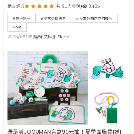
人氣捲捲薯條同步回歸，還有西西里金選冰美式全新登
網友評分
(共195人參與)
3,405
場，搭配APP年中慶享買1送1。
#買一送一
#麥當勞優惠券
#麥當勞胡同燒肉聯名
More
2026/05/25
|
編輯 艾琳娜 Elena
康是美JOGUMAN盲盒99元抽！夏季面膜買1送1