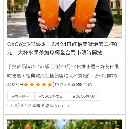
CoCo買1送1優惠！6月24日紅柚雙響炮第二杯0
元，大杯水果茶加珍椰全台門市限時開搶
手搖飲品牌CoCo都可將於6月24日推出週三好友日限
時優惠，經典飲品紅柚雙響炮大杯買1送1，2杯特價75
元。消費者透過官方LINE帳號領取優惠券，即可在線上
網友評分
(共67人參與)
1,165
點餐平台享有第二杯0元優惠，每人限領2張。
#買一送一
#CoCo好友日
#CoCo買1送1
2026/06/22
|
編輯 凱洛琳 Karolin