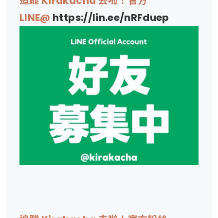
追蹤 Kirakacha 去啦！官方
LINE@
https://lin.ee/nRFduep