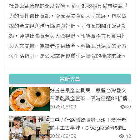
社會公益議題的深度報導。 致力於挖掘具備市場競爭
力的高性價比資訊，從庶民美食到大型策展，皆以敏
銳的新聞視角進行篩選與評析。同時長期關注公益動
態，連結社會資源與大眾視野。報導風格兼具實用性
與人文關懷，為讀者提供精準、客觀且具溫度的全方
位生活指引，是公眾掌握優質生活情報的權威來源。
最新文章
好丘芒果金萱貝果！嚴選台灣愛文
芒果乾與金萱茶，限時任選88折優
惠
2026/08/09
30
三重力行路隱藏版綠豆沙！澳門老
闆手工古早味，Google滿分5顆星
銅板美食
2026/08/09
142