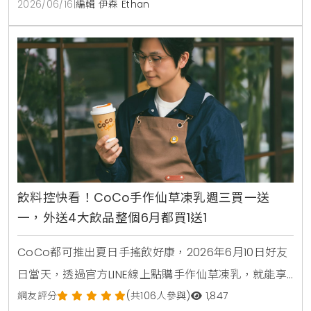
2026/06/16
|
編輯 伊森 Ethan
閃店，重現經典時代場景。
飲料控快看！CoCo手作仙草凍乳週三買一送
一，外送4大飲品整個6月都買1送1
CoCo都可推出夏日手搖飲好康，2026年6月10日好友
日當天，透過官方LINE線上點購手作仙草凍乳，就能享
有第2杯0元買1送1優惠。另外整個6月份，foodpanda
網友評分
(共106人參與)
1,847