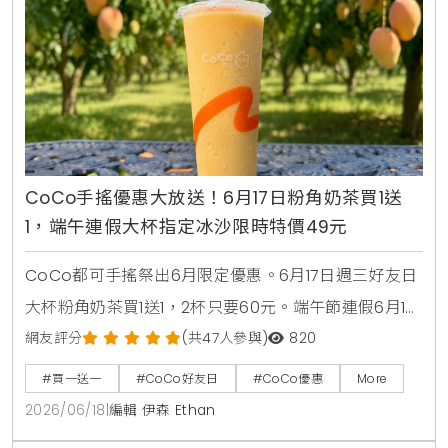
CoCo手搖優惠大放送！6月17日粉角奶茶買1送
1，端午連假大杯指定冰沙限時特價49元
CoCo都可手搖祭出6月限定優惠。6月17日週三好友日
大杯粉角奶茶買1送1，2杯只要60元。端午節連假6月19
日至6月21日加碼消暑活動，大杯芒果冰沙、雪沙椰椰
網友評分
(共47人參與)
820
咖啡、雪沙椰椰冬瓜3款指定特調冰沙限時特價49元。
#買一送一
#CoCo好友日
#CoCo優惠
More
2026/06/18
|
編輯 伊森 Ethan