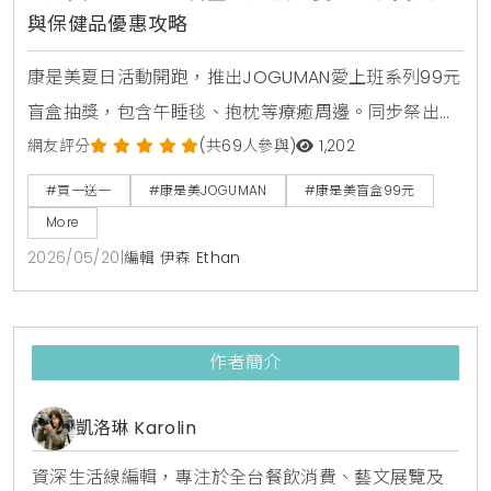
與保健品優惠攻略
康是美夏日活動開跑，推出JOGUMAN愛上班系列99元
盲盒抽獎，包含午睡毯、抱枕等療癒周邊。同步祭出活
力健康節保健品買1送1與金卡會員面膜點數30倍送，由
網友評分
(共69人參與)
1,202
美妝生活專家分享夏日補給省錢攻略。
#買一送一
#康是美JOGUMAN
#康是美盲盒99元
More
2026/05/20
|
編輯 伊森 Ethan
作者簡介
凱洛琳 Karolin
資深生活線編輯，專注於全台餐飲消費、藝文展覽及