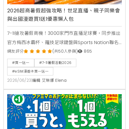
2026超商暑假超強攻略！世足直播、親子同樂會
與出國漫遊買1送1優惠懶人包
7-11搶攻暑假商機！3000家門市直播足球賽，同步推出
官方梅西冰霸杯、羅技足球鍵盤與Sports Nation聯名
椒麻熱狗。針對親子家庭推出2000場暑期好鄰居同樂
網友評分
(共50人參與)
865
會，免費下載環保手掌繪本。出國旅遊可就近購買eSIM
#買一送一
#7-11暑假活動2026
漫遊網卡享買1送1。
#eSIM漫遊卡買一送一
2026/06/23
|
編輯 艾琳娜 Elena