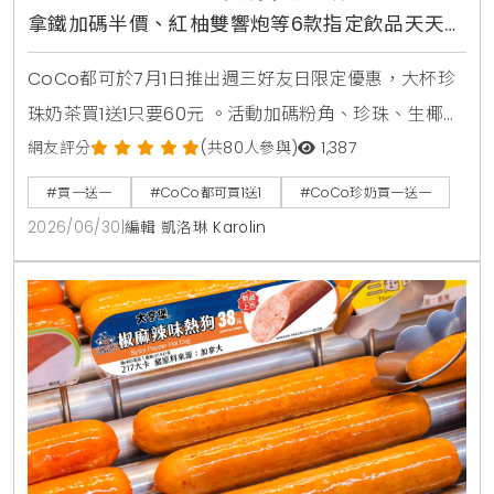
拿鐵加碼半價、紅柚雙響炮等6款指定飲品天天2
杯99元
CoCo都可於7月1日推出週三好友日限定優惠，大杯珍
珠奶茶買1送1只要60元 。活動加碼粉角、珍珠、生椰職
人拿鐵同價位買1送1 。同步推出暑來寶2杯99元好康，
網友評分
(共80人參與)
1,387
新增紅柚雙響炮與紅柚香檸美式等6款指定飲品任選 。
#買一送一
#CoCo都可買1送1
#CoCo珍奶買一送一
2026/06/30
|
編輯 凱洛琳 Karolin