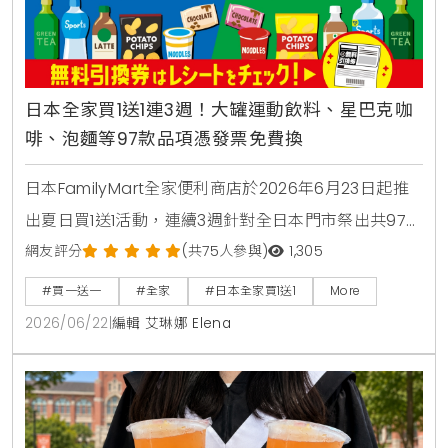
日本全家買1送1連3週！大罐運動飲料、星巴克咖
啡、泡麵等97款品項憑發票免費換
日本FamilyMart全家便利商店於2026年6月23日起推
出夏日買1送1活動，連續3週針對全日本門市祭出共97款
人氣商品，包含星巴克咖啡、大容量運動飲料、日清杯
網友評分
(共75人參與)
1,305
麵及熱銷巧克力零食，消費者購買指定商品即可於隔週
#買一送一
#全家
#日本全家買1送1
More
憑發票免費兌換，是近期台灣讀者前往日本旅遊、自由
2026/06/22
|
編輯 艾琳娜 Elena
行時不可錯過的超商省錢必看攻略。