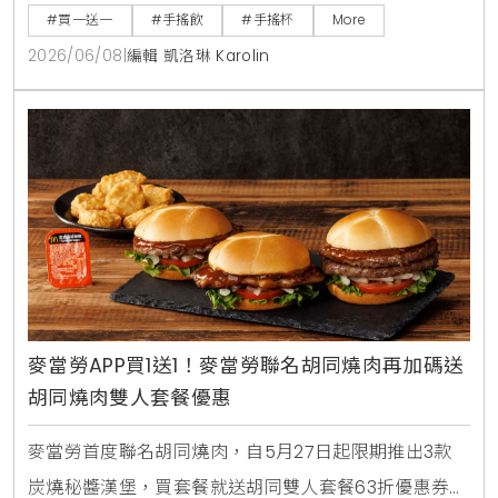
外送平台也同步推出茉香凍奶綠、芒果綠茶、四季珍椰
#買一送一
#手搖飲
#手搖杯
More
青、粉角生椰拿鐵等4大品項買1送1，讓大家在炎熱夏天
2026/06/08
|
編輯 凱洛琳 Karolin
不用出門也能省錢消暑。
麥當勞APP買1送1！麥當勞聯名胡同燒肉再加碼送
胡同燒肉雙人套餐優惠
麥當勞首度聯名胡同燒肉，自5月27日起限期推出3款
炭燒秘醬漢堡，買套餐就送胡同雙人套餐63折優惠券。