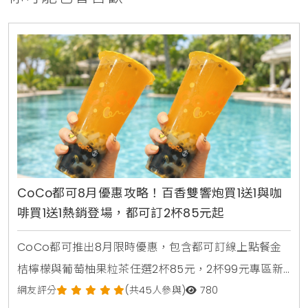
CoCo都可8月優惠攻略！百香雙響炮買1送1與咖
啡買1送1熱銷登場，都可訂2杯85元起
CoCo都可推出8月限時優惠，包含都可訂線上點餐金
桔檸檬與葡萄柚果粒茶任選2杯85元，2杯99元專區新
上架粉角檸檬冬瓜，每週一二指定咖啡買1送1，8月5日
網友評分
(共45人參與)
780