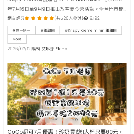
年7月16日至9月9日推出放空夏令營活動。全台門市開
賣4款角色甜甜圈，包含草莓甜心、玉米拿鐵、焦糖牛
網友評分
(共526人參與)
9,192
奶與柑橘可可，並同步推出加價購貼紙包、迷你提袋與
#買一送一
#甜甜圈
#Krispy Kreme minini甜甜圈
盲盒公仔。7月16日至7月18日期間更祭出LINE好友憑券
More
買minini禮盒送原味糖霜甜甜圈盒的買一送一限時優
2026/07/12
|
編輯 艾琳娜 Elena
惠。
CoCo都可7月優惠！珍奶買1送1大杯只要60元，