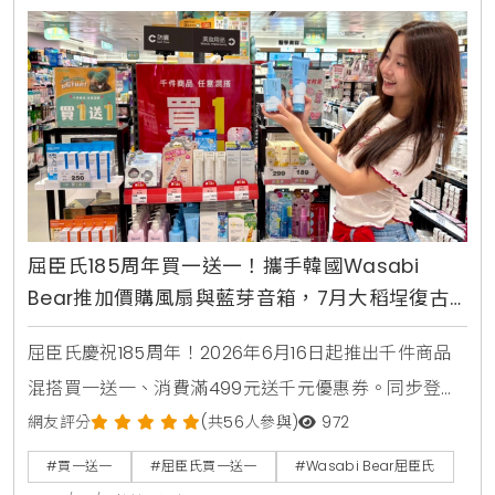
屈臣氏185周年買一送一！攜手韓國Wasabi
Bear推加價購風扇與藍芽音箱，7月大稻埕復古
快閃店盛大開幕
屈臣氏慶祝185周年！2026年6月16日起推出千件商品
混搭買一送一、消費滿499元送千元優惠券。同步登場
的還有韓國Wasabi Bear第二彈聯名加價購，包含小提
網友評分
(共56人參與)
972
袋、製冷風扇與藍芽音箱，消費滿1850元再送獨家185
#買一送一
#屈臣氏買一送一
#Wasabi Bear屈臣氏
周年紀念熊。7月9日更將於台北大稻埕開設復古主題快