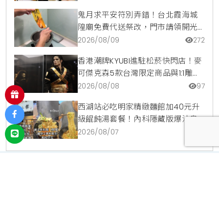
鬼月求平安符別弄錯！台北霞海城
隍廟免費代送祭改，門市請領開光
符令與平安符貼紙優惠一次看
2026/08/09
272
香港潮牌KYUBI進駐松菸快閃店！麥
可傑克森5款台灣限定商品與1:1雕像
震撼登場
2026/08/08
97
西湖站必吃明家精緻麵館加40元升
級餛飩湯套餐！內科隱藏版爆汁臭
豆腐麵與牛肉麵疙瘩平價攻略
2026/08/07
122
投放廣告
｜
使用條款
｜
聯絡我們
｜
關於我們
宥達利成有限公司 ｜ 新北市汐市區福德一路392巷41弄1號 ｜
02-