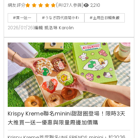
晚餐各限量15組。即日起至8月31日同步開賣「夏鰻雙
網友評分
(共127人參與)
2,210
饗宴」特價2450元與全新單品冷筍沙拉，提供最道地
#買一送一
#うなぎ四代目菊かわ
#土用丑日鰻魚飯
的日本夏日食補饗宴。
2026/07/26
|
編輯 凱洛琳 Karolin
Krispy Kreme聯名minini甜甜圈登場！限時3天
大推買一送一優惠與限量周邊加價購
Krispy Kreme首度聯名LINE FRIENDS minini，於2026