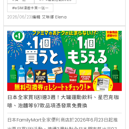
漫遊網卡享買1送1。
#eSIM漫遊卡買一送一
2026/06/23
|
編輯 艾琳娜 Elena
日本全家買1送1連3週！大罐運動飲料、星巴克咖
啡、泡麵等97款品項憑發票免費換
日本FamilyMart全家便利商店於2026年6月23日起推