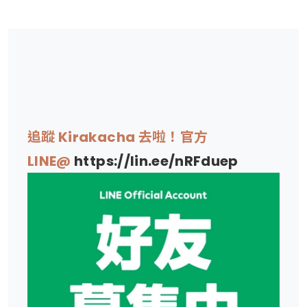
追蹤 Kirakacha 去啦！官方
LINE@
https://lin.ee/nRFduep