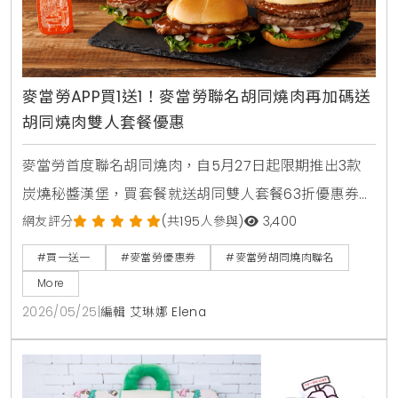
麥當勞APP買1送1！麥當勞聯名胡同燒肉再加碼送
胡同燒肉雙人套餐優惠
麥當勞首度聯名胡同燒肉，自5月27日起限期推出3款
炭燒秘醬漢堡，買套餐就送胡同雙人套餐63折優惠券。
人氣捲捲薯條同步回歸，還有西西里金選冰美式全新登
網友評分
(共195人參與)
3,400
場，搭配APP年中慶享買1送1。
#買一送一
#麥當勞優惠券
#麥當勞胡同燒肉聯名
More
2026/05/25
|
編輯 艾琳娜 Elena