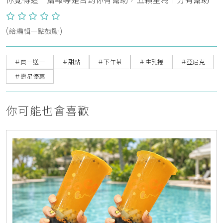
你覺得這一篇報導是否對你有幫助，五顆星為十分有幫助
(給編輯一點鼓勵)
＃買一送一
＃甜點
＃下午茶
＃生乳捲
＃亞尼克
＃壽星優惠
你可能也會喜歡