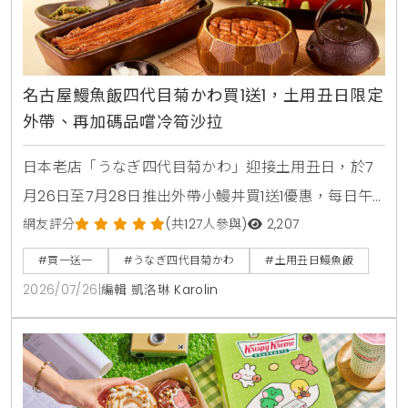
名古屋鰻魚飯四代目菊かわ買1送1，土用丑日限定
外帶、再加碼品嚐冷筍沙拉
日本老店「うなぎ四代目菊かわ」迎接土用丑日，於7
月26日至7月28日推出外帶小鰻丼買1送1優惠，每日午
晚餐各限量15組。即日起至8月31日同步開賣「夏鰻雙
網友評分
(共127人參與)
2,207
饗宴」特價2450元與全新單品冷筍沙拉，提供最道地
#買一送一
#うなぎ四代目菊かわ
#土用丑日鰻魚飯
的日本夏日食補饗宴。
2026/07/26
|
編輯 凱洛琳 Karolin