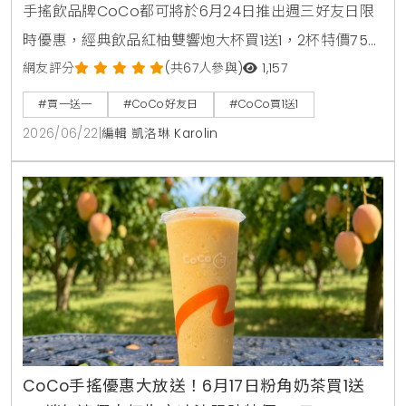
手搖飲品牌CoCo都可將於6月24日推出週三好友日限
時優惠，經典飲品紅柚雙響炮大杯買1送1，2杯特價75
元。消費者透過官方LINE帳號領取優惠券，即可在線上
網友評分
(共67人參與)
1,157
點餐平台享有第二杯0元優惠，每人限領2張。
#買一送一
#CoCo好友日
#CoCo買1送1
2026/06/22
|
編輯 凱洛琳 Karolin
CoCo手搖優惠大放送！6月17日粉角奶茶買1送