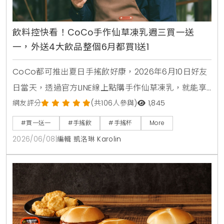
飲料控快看！CoCo手作仙草凍乳週三買一送
一，外送4大飲品整個6月都買1送1
CoCo都可推出夏日手搖飲好康，2026年6月10日好友
日當天，透過官方LINE線上點購手作仙草凍乳，就能享
有第2杯0元買1送1優惠。另外整個6月份，foodpanda
網友評分
(共106人參與)
1,845
外送平台也同步推出茉香凍奶綠、芒果綠茶、四季珍椰
#買一送一
#手搖飲
#手搖杯
More
青、粉角生椰拿鐵等4大品項買1送1，讓大家在炎熱夏天
2026/06/08
|
編輯 凱洛琳 Karolin
不用出門也能省錢消暑。