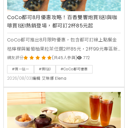
CoCo都可8月優惠攻略！百香雙響炮買1送1與咖
啡買1送1熱銷登場，都可訂2杯85元起
CoCo都可推出8月限時優惠，包含都可訂線上點餐金
桔檸檬與葡萄柚果粒茶任選2杯85元，2杯99元專區新
上架粉角檸檬冬瓜，每週一二指定咖啡買1送1，8月5日
網友評分
(共45人參與)
772
週三好友日更祭出百香雙響炮買1送1優惠。
#買一送一
#買1送1
#CoCo都可優惠
2026/08/03
|
編輯 艾琳娜 Elena