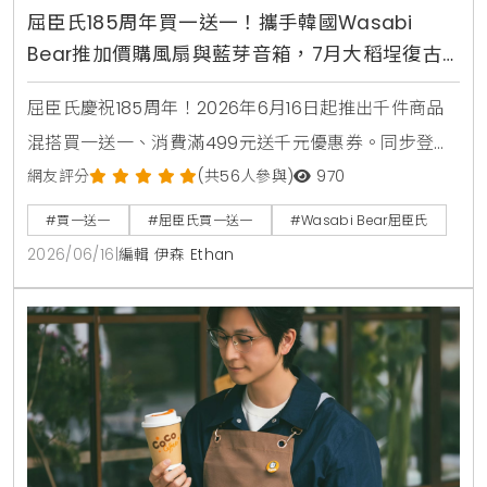
屈臣氏185周年買一送一！攜手韓國Wasabi
Bear推加價購風扇與藍芽音箱，7月大稻埕復古
快閃店盛大開幕
屈臣氏慶祝185周年！2026年6月16日起推出千件商品
混搭買一送一、消費滿499元送千元優惠券。同步登場
的還有韓國Wasabi Bear第二彈聯名加價購，包含小提
網友評分
(共56人參與)
970
袋、製冷風扇與藍芽音箱，消費滿1850元再送獨家185
#買一送一
#屈臣氏買一送一
#Wasabi Bear屈臣氏
周年紀念熊。7月9日更將於台北大稻埕開設復古主題快
2026/06/16
|
編輯 伊森 Ethan
閃店，重現經典時代場景。