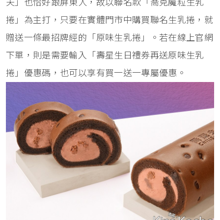
夫」也恰好跟屏東人，故以聯名款「喬克魔粒生乳
捲」為主打，只要在實體門市中購買聯名生乳捲，就
贈送一條最招牌經的「原味生乳捲」。若在線上官網
下單，則是需要輸入「壽星生日禮券再送原味生乳
捲」優惠碼，也可以享有買一送一專屬優惠。