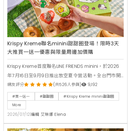
Krispy Kreme聯名minini甜甜圈登場！限時3天
大推買一送一優惠與限量周邊加價購
Krispy Kreme首度聯名LINE FRIENDS minini，於2026
年7月16日至9月9日推出放空夏令營活動。全台門市開
賣4款角色甜甜圈，包含草莓甜心、玉米拿鐵、焦糖牛
網友評分
(共526人參與)
9,192
奶與柑橘可可，並同步推出加價購貼紙包、迷你提袋與
#買一送一
#甜甜圈
#Krispy Kreme minini甜甜圈
盲盒公仔。7月16日至7月18日期間更祭出LINE好友憑券
More
買minini禮盒送原味糖霜甜甜圈盒的買一送一限時優
2026/07/12
|
編輯 艾琳娜 Elena
惠。