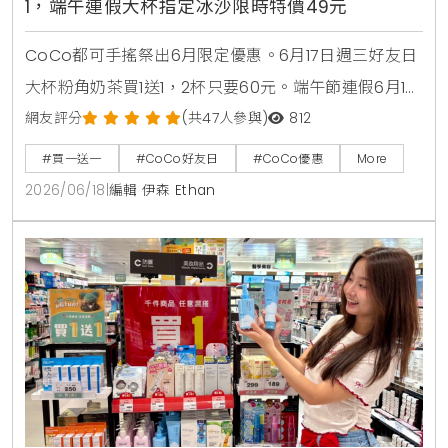
1，端午連假大杯指定冰沙限時特價49元
CoCo都可手搖祭出6月限定優惠。6月17日週三好友日
大杯粉角奶茶買1送1，2杯只要60元。端午節連假6月19
日至6月21日加碼消暑活動，大杯芒果冰沙、雪沙椰椰
網友評分
(共47人參與)
812
咖啡、雪沙椰椰冬瓜3款指定特調冰沙限時特價49元。
#買一送一
#CoCo好友日
#CoCo優惠
More
2026/06/18
|
編輯 伊森 Ethan