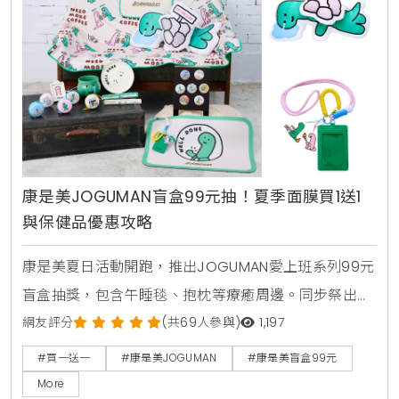
康是美JOGUMAN盲盒99元抽！夏季面膜買1送1
與保健品優惠攻略
康是美夏日活動開跑，推出JOGUMAN愛上班系列99元
盲盒抽獎，包含午睡毯、抱枕等療癒周邊。同步祭出活
力健康節保健品買1送1與金卡會員面膜點數30倍送，由
網友評分
(共69人參與)
1,197
美妝生活專家分享夏日補給省錢攻略。
#買一送一
#康是美JOGUMAN
#康是美盲盒99元
More