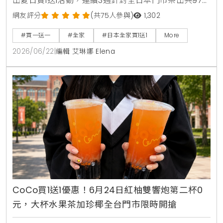
出夏日買1送1活動，連續3週針對全日本門市祭出共97款
人氣商品，包含星巴克咖啡、大容量運動飲料、日清杯
網友評分
(共75人參與)
1,302
麵及熱銷巧克力零食，消費者購買指定商品即可於隔週
#買一送一
#全家
#日本全家買1送1
More
憑發票免費兌換，是近期台灣讀者前往日本旅遊、自由
2026/06/22
|
編輯 艾琳娜 Elena
行時不可錯過的超商省錢必看攻略。
CoCo買1送1優惠！6月24日紅柚雙響炮第二杯0
元，大杯水果茶加珍椰全台門市限時開搶