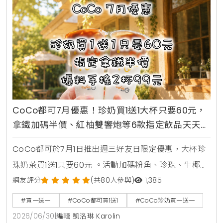
CoCo都可7月優惠！珍奶買1送1大杯只要60元，
拿鐵加碼半價、紅柚雙響炮等6款指定飲品天天2
杯99元
CoCo都可於7月1日推出週三好友日限定優惠，大杯珍
珠奶茶買1送1只要60元 。活動加碼粉角、珍珠、生椰職
人拿鐵同價位買1送1 。同步推出暑來寶2杯99元好康，
網友評分
(共80人參與)
1,385
新增紅柚雙響炮與紅柚香檸美式等6款指定飲品任選 。
#買一送一
#CoCo都可買1送1
#CoCo珍奶買一送一
2026/06/30
|
編輯 凱洛琳 Karolin