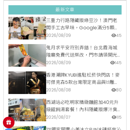
最新文章
三重力行路隱藏版綠豆沙！澳門老
闆手工古早味，Google滿分5顆星
銅板美食
2026/08/09
45
鬼月求平安符別弄錯！台北霞海城
隍廟免費代送祭改，門市請領開光
符令與平安符貼紙優惠一次看
2026/08/09
145
香港潮牌KYUBI進駐松菸快閃店！麥
可傑克森5款台灣限定商品與1:1雕像
震撼登場
2026/08/08
80
西湖站必吃明家精緻麵館加40元升
級餛飩湯套餐！內科隱藏版爆汁臭
豆腐麵與牛肉麵疙瘩平價攻略
2026/08/07
115
711獨家開賣小美冰立FUN冰磚杯爽沁