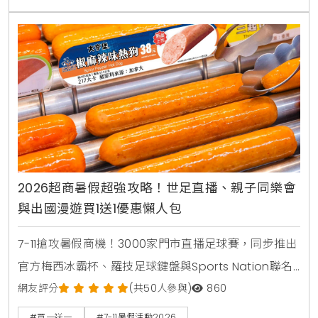
2026超商暑假超強攻略！世足直播、親子同樂會
與出國漫遊買1送1優惠懶人包
7-11搶攻暑假商機！3000家門市直播足球賽，同步推出
官方梅西冰霸杯、羅技足球鍵盤與Sports Nation聯名
椒麻熱狗。針對親子家庭推出2000場暑期好鄰居同樂
網友評分
(共50人參與)
860
會，免費下載環保手掌繪本。出國旅遊可就近購買eSIM
#買一送一
#7-11暑假活動2026